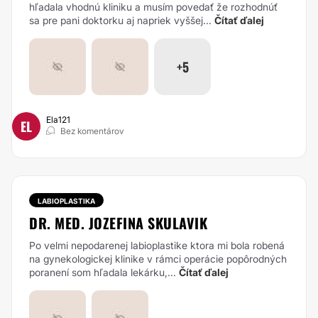
hľadala vhodnú kliniku a musím povedať že rozhodnúť
sa pre pani doktorku aj napriek vyššej...
Čítať ďalej
+5
Ela121
EL
Bez komentárov
LABIOPLASTIKA
DR. MED. JOZEFINA SKULAVIK
Po velmi nepodarenej labioplastike ktora mi bola robená
na gynekologickej klinike v rámci operácie popôrodných
poranení som hľadala lekárku,...
Čítať ďalej