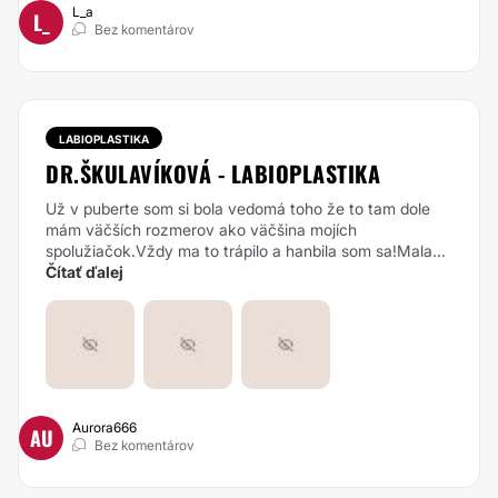
L_a
L_
Bez komentárov
LABIOPLASTIKA
DR.ŠKULAVÍKOVÁ - LABIOPLASTIKA
Už v puberte som si bola vedomá toho že to tam dole
mám väčších rozmerov ako väčšina mojích
spolužiačok.Vždy ma to trápilo a hanbila som sa!Mala...
Čítať ďalej
Aurora666
AU
Bez komentárov