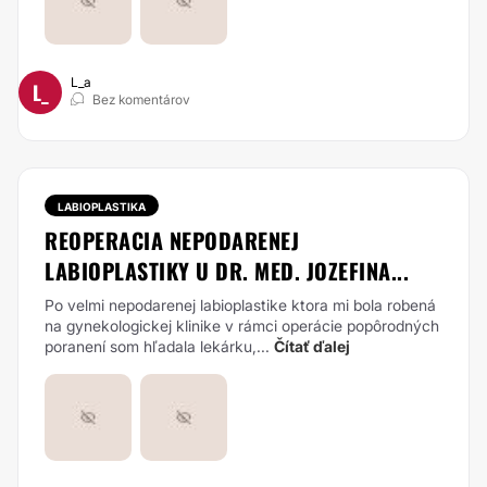
L_a
L_
Bez komentárov
LABIOPLASTIKA
REOPERACIA NEPODARENEJ
LABIOPLASTIKY U DR. MED. JOZEFINA...
Po velmi nepodarenej labioplastike ktora mi bola robená
na gynekologickej klinike v rámci operácie popôrodných
poranení som hľadala lekárku,...
Čítať ďalej