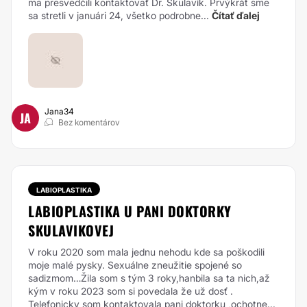
ma presvedčili kontaktovať Dr. Škulavík. Prvýkrát sme
sa stretli v januári 24, všetko podrobne...
Čítať ďalej
Jana34
JA
Bez komentárov
LABIOPLASTIKA
LABIOPLASTIKA U PANI DOKTORKY
SKULAVIKOVEJ
V roku 2020 som mala jednu nehodu kde sa poškodili
moje malé pysky. Sexuálne zneužitie spojené so
sadizmom…Žila som s tým 3 roky,hanbila sa ta nich,až
kým v roku 2023 som si povedala že už dosť .
Telefonicky som kontaktovala pani doktorku ,ochotne...