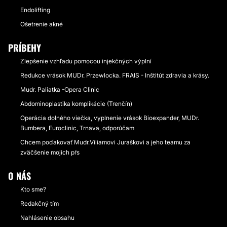
Endolifting
Ošetrenie akné
PRÍBEHY
Zlepšenie vzhľadu pomocou injekčných výplní
Redukce vrások MUDr. Przewlocka. FRAIS - Inštitút zdravia a krásy.
Mudr. Paliatka -Opera Clinic
Abdominoplastika komplikácie (Trenčín)
Operácia dolného viečka, vyplnenie vrások Bioexpander, MUDr.
Bumbera, Euroclinic, Trnava, odporúčam
Chcem poďakovať Mudr.Viliamovi Juraškovi a jeho teamu za
zväčšenie mojich pŕs
O NÁS
Kto sme?
Redakčný tím
Nahlásenie obsahu