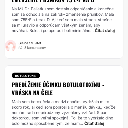
Na MUDr. Paliatku som dostala odporúčanie a konečne
som sa odhodlala na zákrok- zmenšenie prsníkov. Mala
som 75E-F a teraz D. Aj keď som mala strach, strašne
sa mi uľavilo a odporúčam všetkým ženám, aby
neváhali. Bolesti po operácii boli minimálne...
Čítať ďalej
Sisina770948
8 komentárov
BOTULOTOXÍN
PREDĹŽENIE ÚČINKU BOTULOTOXÍNU -
VRÁSKA NA ČELE
Mala som botox čela a medzi obočím, vydržalo mi to
skoro rok, aj keď som poprosila o menšiu dávku,, keďže
nemám rada neprirodzeny vyzehleny vzhľad. S pani
doktorkou som veľmi spokojná. To, že to vydržalo dlho
bolo možno spôsobené tým, že mám...
Čítať ďalej