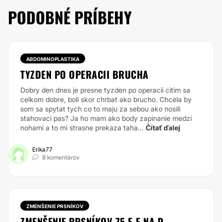
PODOBNÉ PRÍBEHY
ABDOMINOPLASTIKA
TYZDEN PO OPERACII BRUCHA
Dobry den dnes je presne tyzden po operacii citim sa
celkom dobre, boli skor chrbat ako brucho. Chcela by
som sa spytat tych co to maju za sebou ako nosili
stahovaci pas? Ja ho mam ako body zapinanie medzi
nohami a to mi strasne prekaza taha...
Čítať ďalej
Erika77
8 komentárov
ZMENŠENIE PRSNÍKOV
ZMENŠENIE PRSNÍKOV 75 E-F NA D