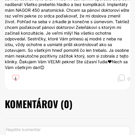
nadšená! Všetko prebehlo hladko a bez komplikácií. Implantáty
mám NAGOR 450 anatomické. Chcem sa pánovi doktorovi ešte
raz veľmi pekne zo srdca poďakovať, že mi doslova zmenil
život. Pohľad na seba v zrkadle je konečne s úsmevom. Taktiež
chcem poďakovať pánovi doktorovi Zeleňákovi s ktorým mi
začínali konzultácie. Je veľmi milý! Na všetko ochotne
odpovedal. Sestričky, ktoré Vám prinesú aj modré z neba na
izbu, vždy ochotne a usmiaté prišli skontrolovať ako sa
zotavujem. So všetkým hneď pomohli čo len trebalo. Ja osobne
mám neskutočne pozitívny zážitok ktorý, som si zobrala z tejto
kliniky. Ďakujem Vám VEĽMI pekne! Ste úžasní ľudia❤️Nech sa
Vám všetkým darí😊
4
0
KOMENTÁROV (
0
)