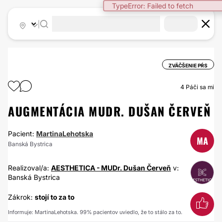
TypeError: Failed to fetch
|
ZVÄČŠENIE PŔS
4
Páči sa mi
AUGMENTÁCIA MUDR. DUŠAN ČERVEŇ
Pacient:
MartinaLehotska
MA
Banská Bystrica
Realizoval/a:
AESTHETICA - MUDr. Dušan Červeň
v:
Banská Bystrica
Zákrok:
stojí to za to
Informuje: MartinaLehotska. 99% pacientov uviedlo, že to stálo za to.