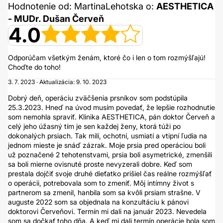
Hodnotenie od: MartinaLehotska o:
AESTHETICA
- MUDr. Dušan Červeň
4.0
Odporúčam všetkým ženám, ktoré čo i len o tom rozmýšľajú!
Choďte do toho!
3. 7. 2023 · Aktualizácia: 9. 10. 2023
Dobrý deň, operáciu zväčšenia prsníkov som podstúpila
25.3.2023. Hneď na úvod musím povedať, že lepšie rozhodnutie
som nemohla spraviť. Klinika AESTHETICA, pán doktor Červeň a
celý jeho úžasný tím je sen každej ženy, ktorá túži po
dokonalých prsiach. Tak milí, ochotní, usmiatí a vtipní ľudia na
jednom mieste je snáď zázrak. Moje prsia pred operáciou boli
už poznačené 2 tehotenstvami, prsia boli asymetrické, zmenšili
sa boli mierne ovisnuté proste nevyzerali dobre. Keď som
prestala dojčiť svoje druhé dieťatko prišiel čas reálne rozmýšľať
o operácii, potrebovala som to zmeniť. Môj intímny život s
partnerom sa zmenil, hanbila som sa kvôli prsiam strašne. V
auguste 2022 som sa objednala na konzultáciu k pánovi
doktorovi Červeňovi. Termín mi dali na január 2023. Nevedela
som sa dočkať toho dňa. A keď mi dali termín operácie bola som