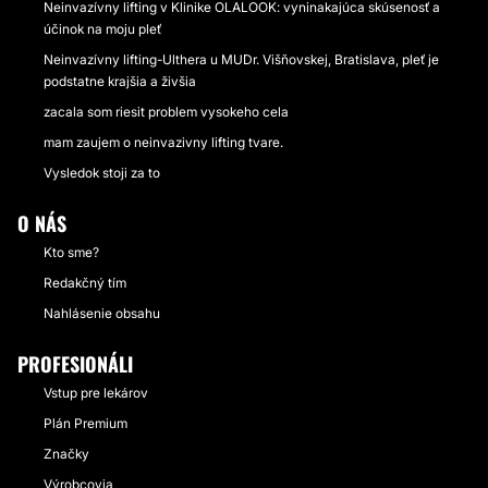
Neinvazívny lifting v Klinike OLALOOK: vyninakajúca skúsenosť a
účinok na moju pleť
Neinvazívny lifting-Ulthera u MUDr. Višňovskej, Bratislava, pleť je
podstatne krajšia a živšia
zacala som riesit problem vysokeho cela
mam zaujem o neinvazivny lifting tvare.
Vysledok stoji za to
O NÁS
Kto sme?
Redakčný tím
Nahlásenie obsahu
PROFESIONÁLI
Vstup pre lekárov
Plán Premium
Značky
Výrobcovia