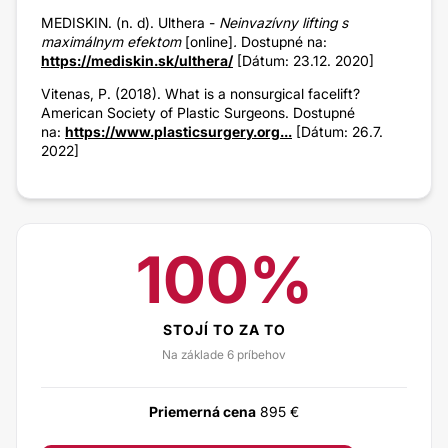
MEDISKIN. (n. d). Ulthera -
Neinvazívny lifting s
maximálnym efektom
[online]
.
Dostupné na:
https://mediskin.sk/ulthera/
[Dátum: 23.12. 2020]
Vitenas, P. (2018). What is a nonsurgical facelift?
American Society of Plastic Surgeons. Dostupné
na:
https://www.plasticsurgery.org...
[Dátum: 26.7.
2022]
100%
STOJÍ TO ZA TO
Na základe 6 príbehov
Priemerná cena
895 €