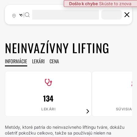
Došlo k chybe
Skúste to znova
|
NEINVAZÍVNY LIFTING
INFORMÁCIE
LEKÁRI
CENA
134
2
LEKÁRI
SÚVISIAC
Metódy, ktoré patria do neinvazívneho liftingu tváre, dokážu
ošetriť pokožku celkovo, takže sa používajú nielen na