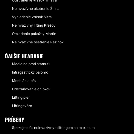
Odstránenie vrások Trnava
Neinvazívne ošetrenie Žilina
Vyhladenie vrások Nitra
Neinvazívny lifting Prešov
Omladenie pokožky Martin
Neinvazívne ošetrenie Pezinok
ĎALŠIE HĽADANIE
Medicína proti starnutiu
Intragastrický balónik
Modelácia pŕs
Odstraňovanie chĺpkov
Lifting pier
Lifting tváre
PRÍBEHY
Spokojnosť s neinvazívnym liftingom na maximum