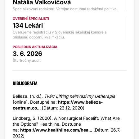
Natália Valkovičová
Špecializovaní redaktori. Verejne dostupná redakčná politika.
OVERENÍ ŠPECIALISTI
134 Lekári
Overujeme registráciu v Slovenskej lekárskej komore a
príslušnú odbornú kvalifikáciu.
POSLEDNÁ AKTUALIZÁCIA
3. 6. 2026
Štvrťročný audit
BIBLIOGRAFIA
Belleza. (n. d.).
Tvár/ Lifting neinvazívny Ultherapia
[online]
.
Dostupné na:
https://www.belleza-
centrum.co...
[Dátum: 23.12. 2020]
Lindberg, S. (2020). A Nonsurgical Facelift: What Are
the Options? Healthline. Dostupné
na:
https://www.healthline.com/hea...
[Dátum: 26.7.
2022]