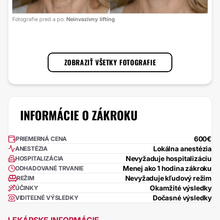
Foto
Fotografie pred a po:
Neinvazívny lifting
s lá
1
/
3
ZOBRAZIŤ VŠETKY FOTOGRAFIE
INFORMÁCIE O ZÁKROKU
600€
PRIEMERNÁ CENA
Lokálna anestézia
ANESTÉZIA
Nevyžaduje hospitalizáciu
HOSPITALIZÁCIA
Menej ako 1 hodina zákroku
ODHADOVANÉ TRVANIE
Nevyžaduje kľudový režim
REŽIM
Okamžité výsledky
ÚČINKY
Dočasné výsledky
VIDITEĽNÉ VÝSLEDKY