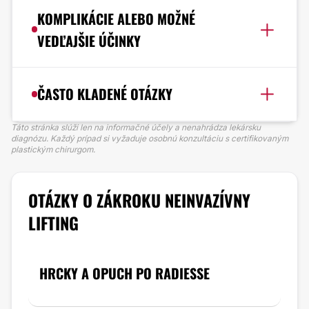
KOMPLIKÁCIE ALEBO MOŽNÉ
VEDĽAJŠIE ÚČINKY
ČASTO KLADENÉ OTÁZKY
Táto stránka slúži len na informačné účely a nenahrádza lekársku
diagnózu. Každý prípad si vyžaduje osobnú konzultáciu s certifikovaným
plastickým chirurgom.
OTÁZKY O ZÁKROKU NEINVAZÍVNY
LIFTING
HRCKY A OPUCH PO RADIESSE