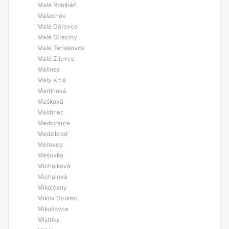
Malá Romháň
Malachov
Malé Dáľovce
Malé Straciny
Malé Teriakovce
Malé Zlievce
Málinec
Malý Krtíš
Martinová
Mašková
Mastinec
Medovarce
Medzibrod
Merovce
Mešovka
Michalková
Michalová
Mikolčany
Mikov Dvorec
Mikušovce
Mistríky