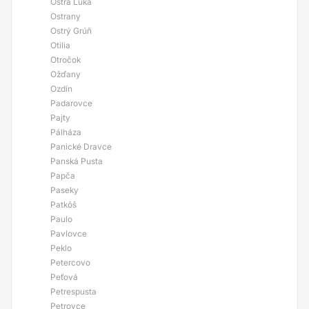
Ostrá Lúka
Ostrany
Ostrý Grúň
Otilia
Otročok
Ožďany
Ozdín
Padarovce
Pajty
Pálháza
Panické Dravce
Panská Pusta
Papča
Paseky
Patkôš
Paulo
Pavlovce
Peklo
Petercovo
Peťová
Petrespusta
Petrovce