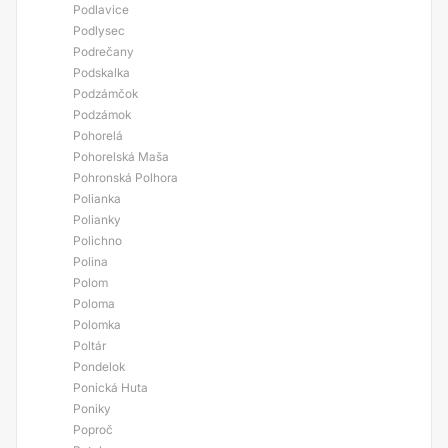
Podlavice
Podlysec
Podrečany
Podskalka
Podzámčok
Podzámok
Pohorelá
Pohorelská Maša
Pohronská Polhora
Polianka
Polianky
Polichno
Polina
Polom
Poloma
Polomka
Poltár
Pondelok
Ponická Huta
Poniky
Poproč