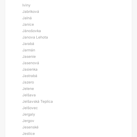
Iviny
Jabriková
Jalná
Janice
Jánošovka
Janova Lehota
Jarabá
Jarmán
Jasenie
Jasenová
Jasienka
Jastrabá
Jazero
Jelene
Jelšava
Jelšavská Teplica
Jelšovec
Jergaly
Jergov
Jesenské
Jestice