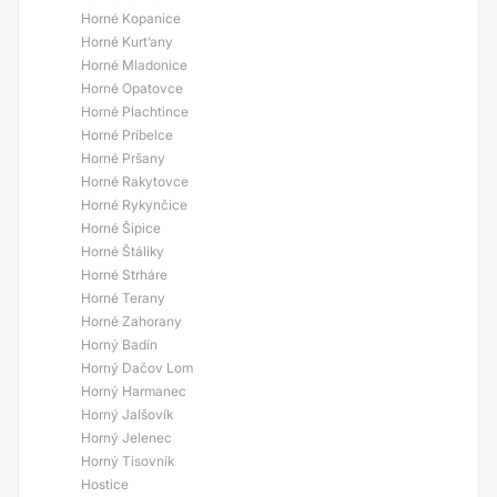
Horné Kopanice
Horné Kurt’any
Horné Mladonice
Horné Opatovce
Horné Plachtince
Horné Príbelce
Horné Pršany
Horné Rakytovce
Horné Rykynčice
Horné Šipice
Horné Štáliky
Horné Strháre
Horné Terany
Horné Zahorany
Horný Badín
Horný Dačov Lom
Horný Harmanec
Horný Jalšovík
Horný Jelenec
Horný Tisovník
Hostice