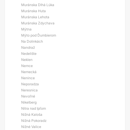
Muránska Dlhá Lúka
Muránska Huta
Muránska Lehota
Muránska Zdychava
Mýtna
Mýto pod Ďumbierom
Na Dolinkách
Nandraž
Nedelište
Neklen
Nemce
Nemecká
Nenince
Neporadza
Neresnica
Nevoľné
Nikelberg
Nitra nad Ipľom
Nižná Kaloša
Nižná Pokoradz
Nižné Valice