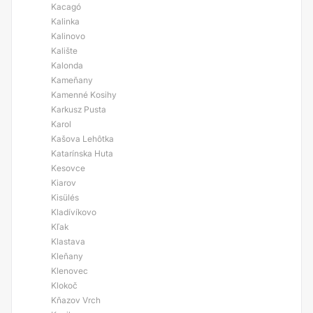
Kacagó
Kalinka
Kalinovo
Kalište
Kalonda
Kameňany
Kamenné Kosihy
Karkusz Pusta
Karol
Kašova Lehôtka
Katarínska Huta
Kesovce
Kiarov
Kisülés
Kladívíkovo
Kľak
Klastava
Kleňany
Klenovec
Klokoč
Kňazov Vrch