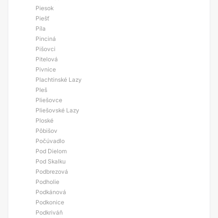
Piesok
Piešť
Píla
Pinciná
Pišovci
Pitelová
Pivnice
Plachtinské Lazy
Pleš
Pliešovce
Pliešovské Lazy
Ploské
Pôbišov
Počúvadlo
Pod Dielom
Pod Skalku
Podbrezová
Podholie
Podkánová
Podkonice
Podkriváň