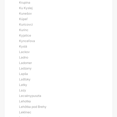
Krupina
Ku Kyslej
Kunešov
Kúpeľ
Kuricovci
Kurinc
Kyjatice
Kynceľova
Kyslá
Lackov
Ladno
Ladomer
Ladzany
Lapša
Lašťoky
Latky
Lazy
Lecsénypuszta
Lehotka
Lehôtka pod Brehy
Leklinec