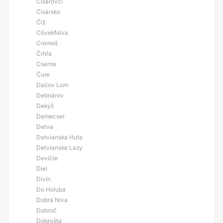
Císarovci
Cisársko
Číž
Cövekfalva
Cremoš
Črhľa
Csente
Čure
Dačov Lom
Debnárov
Dekýš
Demecser
Detva
Detvianska Huta
Detvianske Lazy
Devičie
Diel
Divín
Do Holuba
Dobrá Niva
Dobroč
Dobrošta