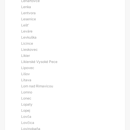
Lenartovce
Lenka
Lentvora
Lesenice
Lešt’
Leváre
Levkuška
Licince
Lieskovec
Likier
Likierské Vysoké Pece
Lipovec
Lišov
Litava
Lom nad Rimavicou
Lomno
Lonec
Lopaty
Lopej
Lovča
Lovčica
Lovinobaňa