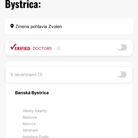
Bystrica:
Zmena pohlavia Zvolen
DOCTORS
S recenziami (1)
Banská Bystrica
Všetky lokality
Ábelová
Abovce
Abraham
Antalova Pusta