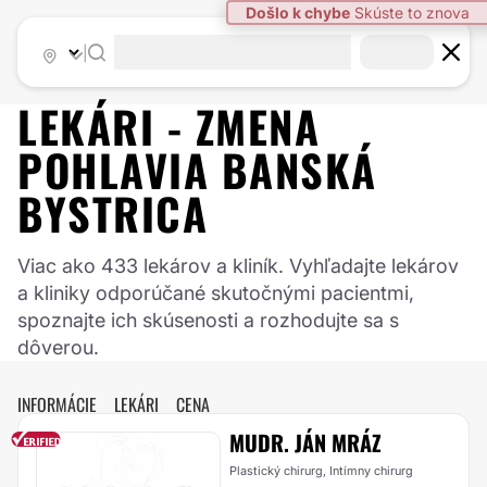
|
LEKÁRI -
ZMENA
POHLAVIA
BANSKÁ
BYSTRICA
Viac ako 433 lekárov a kliník. Vyhľadajte lekárov
a kliniky odporúčané skutočnými pacientmi,
spoznajte ich skúsenosti a rozhodujte sa s
dôverou.
INFORMÁCIE
LEKÁRI
CENA
MUDR. JÁN MRÁZ
Plastický chirurg, Intímny chirurg