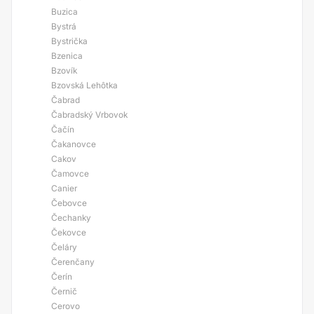
Buzica
Bystrá
Bystrička
Bzenica
Bzovík
Bzovská Lehôtka
Čabrad
Čabradský Vrbovok
Čačín
Čakanovce
Cakov
Čamovce
Canier
Čebovce
Čechanky
Čekovce
Čeláry
Čerenčany
Čerín
Černič
Cerovo