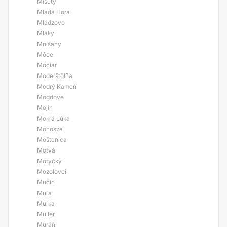
Mišúty
Mladá Hora
Mládzovo
Mláky
Mníšany
Môce
Močiar
Moderštôlňa
Modrý Kameň
Mogdove
Mojín
Mokrá Lúka
Monosza
Moštenica
Môťvá
Motyčky
Mozolovci
Mučín
Muľa
Muľka
Müller
Muráň