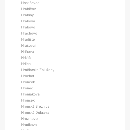
Hostišovce
Hrabičov
Hrabiny
Hrabová
Hrabovo
Hrachovo
Hradište
Hrašovci
Hriňová
Hrkáč
Hrlica
Hrnčiarske Zalužany
Hrochoť
Hrončok
Hronec
Hroniaková
Hronsek
Hronská Breznica
Hronská Dúbrava
Hrozinovo
Hrudková