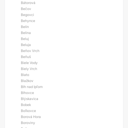
Bátorová
Bečov
Begovci
Behynce
Belín
Belina
Beluj
Beluja
Beňov Vrch
Beňuš
Biele Vody
Biely Vrch
Blato
Blažkov
Blh nad Ipľom
Blhovce
Blýskavica
Bobek
Boľkovce
Borová Hora
Boroviny