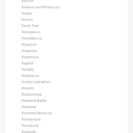
Kociha
Kokava nad Rimavicou
Koláry
Komov
Konči Diel
Konopkovo
Konrádovce
Kopačno
Kopanice
Kopernica
Kopráš
Kordíky
Kosihovce
Kosihy nad Ipľom
Kosorín
Kostiviarska
Kostolná Bašta
Kostolné
Kostolné Moravce
Kotmanová
Kováčová
Kozelník