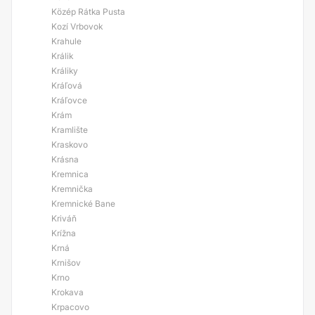
Közép Rátka Pusta
Kozí Vrbovok
Krahule
Králik
Králiky
Kráľová
Kráľovce
Krám
Kramlište
Kraskovo
Krásna
Kremnica
Kremnička
Kremnické Bane
Kriváň
Krížna
Krná
Krnišov
Krno
Krokava
Krpacovo