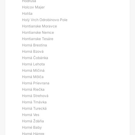
Hodruša
Holcov Majer
Holiša
Holý Vrch Odrobinovo Pole
Hontianske Moravce
Hontianske Nemce
Hontianske Tesáre
Horná Brestina
Horná Bzová
Horná Čobánka
Horná Lehota
Horná Mičiná
Horná Môlča
Horná Prievrana
Horná Riečka
Horná Strehová
Horná Trnávka
Horná Turecká
Horná Ves
Horná Ždáňa
Horné Baby
Horné Hámre