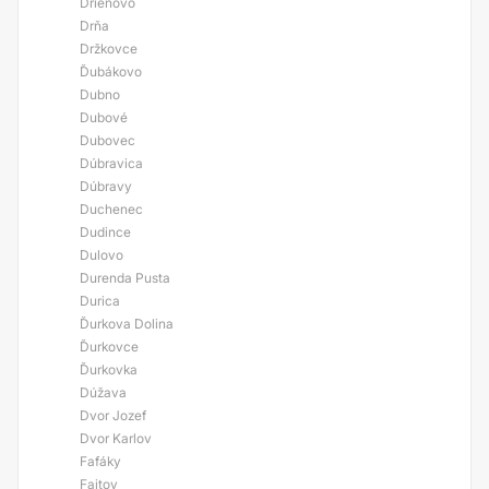
Drienovo
Drňa
Držkovce
Ďubákovo
Dubno
Dubové
Dubovec
Dúbravica
Dúbravy
Duchenec
Dudince
Dulovo
Durenda Pusta
Durica
Ďurkova Dolina
Ďurkovce
Ďurkovka
Dúžava
Dvor Jozef
Dvor Karlov
Fafáky
Fajtov