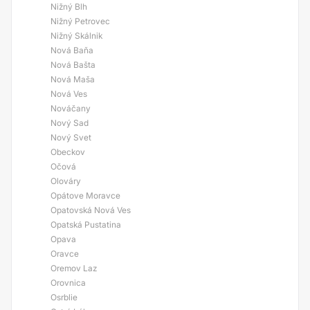
Nižný Blh
Nižný Petrovec
Nižný Skálnik
Nová Baňa
Nová Bašta
Nová Maša
Nová Ves
Nováčany
Nový Sad
Nový Svet
Obeckov
Očová
Olováry
Opátove Moravce
Opatovská Nová Ves
Opatská Pustatina
Opava
Oravce
Oremov Laz
Orovnica
Osrblie