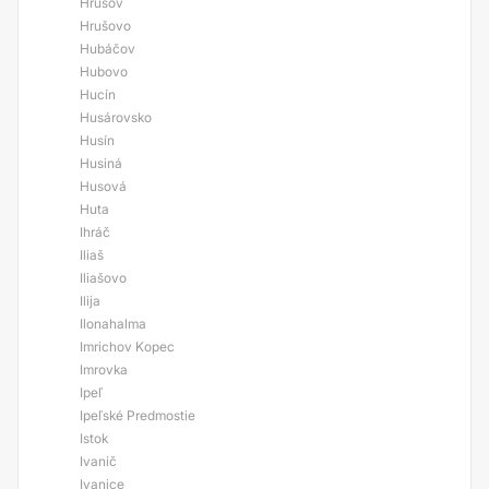
Hrušov
Hrušovo
Hubáčov
Hubovo
Hucín
Husárovsko
Husín
Husiná
Husová
Huta
Ihráč
Iliaš
Iliašovo
Ilija
Ilonahalma
Imrichov Kopec
Imrovka
Ipeľ
Ipeľské Predmostie
Istok
Ivanič
Ivanice