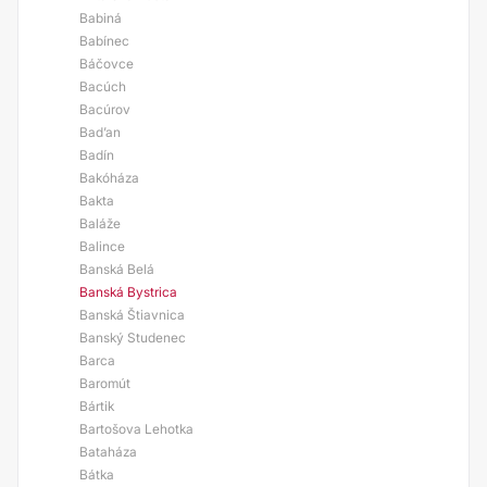
Babiná
Babínec
Báčovce
Bacúch
Bacúrov
Bad’an
Badín
Bakóháza
Bakta
Baláže
Balince
Banská Belá
Banská Bystrica
Banská Štiavnica
Banský Studenec
Barca
Baromút
Bártik
Bartošova Lehotka
Bataháza
Bátka