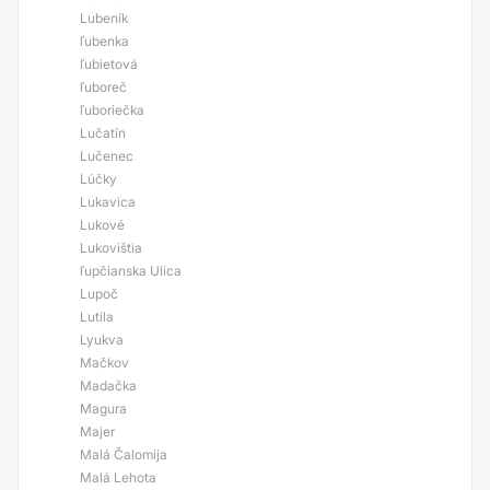
Lubeník
ľubenka
ľubietová
ľuboreč
ľuboriečka
Lučatín
Lučenec
Lúčky
Lukavica
Lukové
Lukovištia
ľupčianska Ulica
Lupoč
Lutila
Lyukva
Mačkov
Madačka
Magura
Majer
Malá Čalomija
Malá Lehota