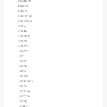
Bošenovo
Bottovo
Brádno
Bratkovica
Braväcovo
Brehy
Breziny
Breznička
Brezno
Brezová
Brezovo
Briač
Brusník
Brusno
Budča
Budička
Budikovany
Budiná
Bujakovo
Bukovina
Bulhary
Bušince