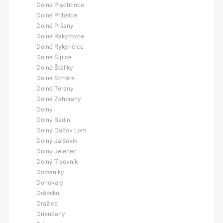
Dolné Plachtince
Dolné Príbelce
Dolné Pršany
Dolné Rakytovce
Dolné Rykynčice
Dolné Šipice
Dolné Štáliky
Dolné Strháre
Dolné Terany
Dolné Zahorany
Dolný
Dolný Badín
Dolný Dačov Lom
Dolný Jalšovík
Dolný Jelenec
Dolný Tisovník
Domaníky
Donovaly
Drábsko
Dražice
Drienčany