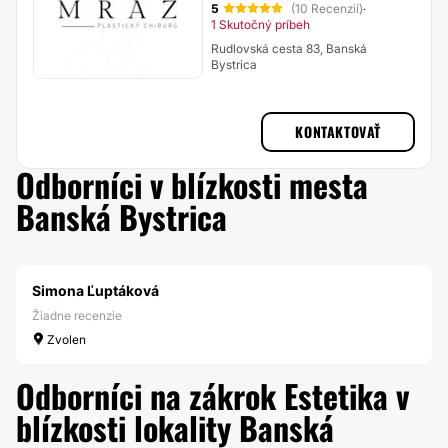
5
(10 Recenzií)
·
1 Skutočný príbeh
Rudlovská cesta 83, Banská
Bystrica
KONTAKTOVAŤ
Odborníci v blízkosti mesta
Banská Bystrica
Simona Ľuptáková
Žiadne recenzie
Zvolen
Odborníci na zákrok Estetika v
blízkosti lokality Banská