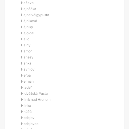
Hačava
Hajnáčka
Hajnalvölgypusta
Hájniková
Hájniky
Hájoldal
Halič
Halny
Hámor
Hanesy
Hanka
Havrilov
Heľpa
Herman
Hiadeľ
Hidvéžská Pusta
Hliník nad Hronom
Hlinka
Hnúšťa
Hodejov
Hodejovec