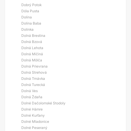
Dobrý Potok
Dóla Pusta
Dolina
Dolina Baba
Dolinka
Dolná Brestina
Dolná Bzová
Dolná Lehota
Dolná Mičiná
Dolná Môlča
Dolná Prievrana
Dolná Strehová
Dolná Trnávka
Dolná Turecká
Dolná Ves
Dolná Ždaňa
Dolné Dačolomské Stodoly
Dolné Hámre
Dolné Kurťany
Dolné Mladonice
Dolné Peseraný