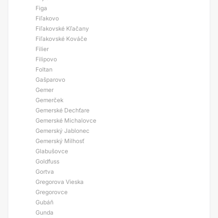
Figa
Fiľakovo
Fiľakovské Kľačany
Fiľakovské Kováče
Filier
Filipovo
Foltan
Gašparovo
Gemer
Gemerček
Gemerské Dechťare
Gemerské Michalovce
Gemerský Jablonec
Gemerský Milhosť
Glabušovce
Goldfuss
Gortva
Gregorova Vieska
Gregorovce
Gubáň
Gunda