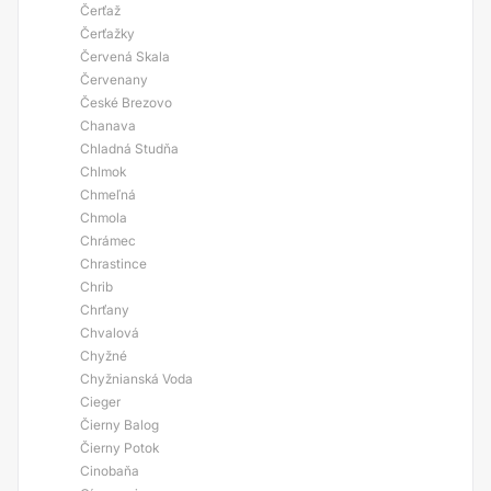
Čerťaž
Čerťažky
Červená Skala
Červenany
České Brezovo
Chanava
Chladná Studňa
Chlmok
Chmeľná
Chmola
Chrámec
Chrastince
Chrib
Chrťany
Chvalová
Chyžné
Chyžnianská Voda
Cieger
Čierny Balog
Čierny Potok
Cinobaňa