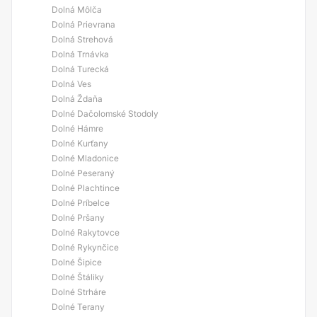
Dolná Môlča
Dolná Prievrana
Dolná Strehová
Dolná Trnávka
Dolná Turecká
Dolná Ves
Dolná Ždaňa
Dolné Dačolomské Stodoly
Dolné Hámre
Dolné Kurťany
Dolné Mladonice
Dolné Peseraný
Dolné Plachtince
Dolné Príbelce
Dolné Pršany
Dolné Rakytovce
Dolné Rykynčice
Dolné Šipice
Dolné Štáliky
Dolné Strháre
Dolné Terany