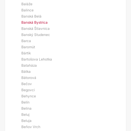
Baláže
Balince
Banská Belá
Banská Bystrica
Banská Štiavnica
Banský Studenec
Barca
Baromút
Bártik
Bartošova Lehotka
Bataháza
Bátka
Bátorová
Bečov
Begovci
Behynce
Belín
Belina
Beluj
Beluja
Beňov Vrch