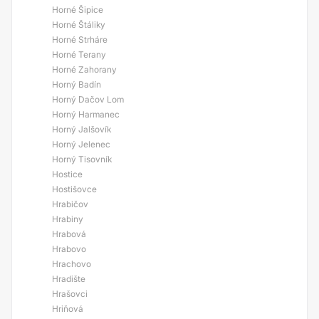
Horné Šipice
Horné Štáliky
Horné Strháre
Horné Terany
Horné Zahorany
Horný Badín
Horný Dačov Lom
Horný Harmanec
Horný Jalšovík
Horný Jelenec
Horný Tisovník
Hostice
Hostišovce
Hrabičov
Hrabiny
Hrabová
Hrabovo
Hrachovo
Hradište
Hrašovci
Hriňová