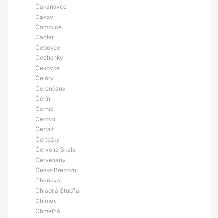
Čakanovce
Cakov
Čamovce
Canier
Čebovce
Čechanky
Čekovce
Čeláry
Čerenčany
Čerín
Černič
Cerovo
Čerťaž
Čerťažky
Červená Skala
Červenany
České Brezovo
Chanava
Chladná Studňa
Chlmok
Chmeľná