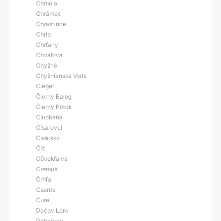
Chmola
Chrámec
Chrastince
Chrib
Chrťany
Chvalová
Chyžné
Chyžnianská Voda
Cieger
Čierny Balog
Čierny Potok
Cinobaňa
Císarovci
Cisársko
Číž
Cövekfalva
Cremoš
Črhľa
Csente
Čure
Dačov Lom
Debnárov