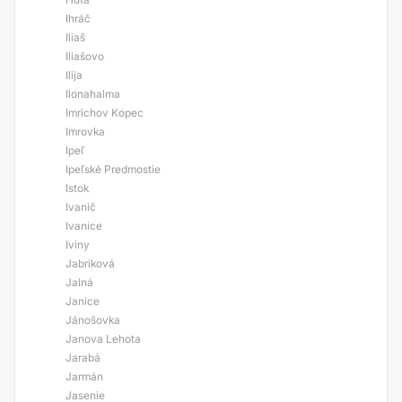
Ihráč
Iliaš
Iliašovo
Ilija
Ilonahalma
Imrichov Kopec
Imrovka
Ipeľ
Ipeľské Predmostie
Istok
Ivanič
Ivanice
Iviny
Jabriková
Jalná
Janice
Jánošovka
Janova Lehota
Jarabá
Jarmán
Jasenie