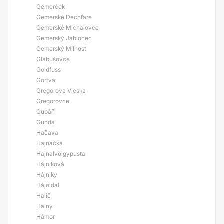
Gemerček
Gemerské Dechťare
Gemerské Michalovce
Gemerský Jablonec
Gemerský Milhosť
Glabušovce
Goldfuss
Gortva
Gregorova Vieska
Gregorovce
Gubáň
Gunda
Hačava
Hajnáčka
Hajnalvölgypusta
Hájniková
Hájniky
Hájoldal
Halič
Halny
Hámor