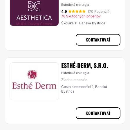
Estetická chirurgia
4.9
(70 Recenzií)
·
78 Skutočných príbehov
Školská 11, Banská Bystrica
KONTAKTOVAŤ
ESTHÉ-DERM, S.R.O.
Estetická chirurgia
Žiadne recenzie
Cesta k nemocnici 1, Banská
Bystrica
KONTAKTOVAŤ