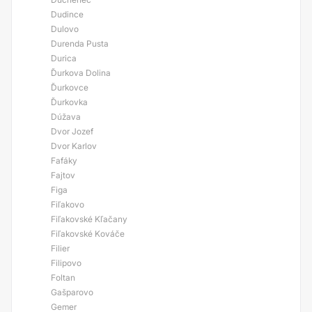
Dudince
Dulovo
Durenda Pusta
Durica
Ďurkova Dolina
Ďurkovce
Ďurkovka
Dúžava
Dvor Jozef
Dvor Karlov
Fafáky
Fajtov
Figa
Fiľakovo
Fiľakovské Kľačany
Fiľakovské Kováče
Filier
Filipovo
Foltan
Gašparovo
Gemer