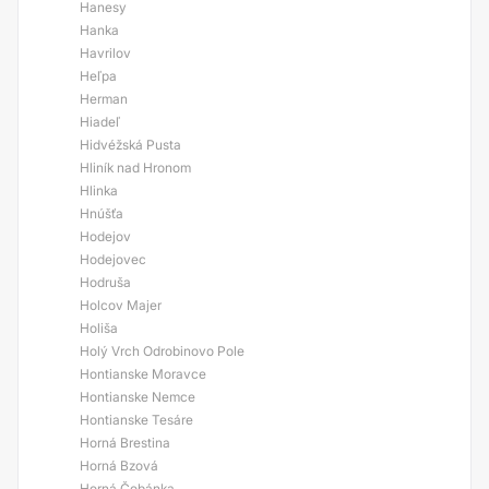
Hanesy
Hanka
Havrilov
Heľpa
Herman
Hiadeľ
Hidvéžská Pusta
Hliník nad Hronom
Hlinka
Hnúšťa
Hodejov
Hodejovec
Hodruša
Holcov Majer
Holiša
Holý Vrch Odrobinovo Pole
Hontianske Moravce
Hontianske Nemce
Hontianske Tesáre
Horná Brestina
Horná Bzová
Horná Čobánka