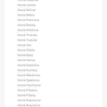
Horná Lehota
Horná Mičiná
Horná Môlča
Horná Prievrana
Horná Riečka
Horná Strehová
Horná Trnávka
Horná Turecká
Horná Ves
Horná Ždáňa
Horné Baby
Horné Hámre
Horné Kopanice
Horné Kurt’any
Horné Mladonice
Horné Opatovce
Horné Plachtince
Horné Príbelce
Horné Pršany
Horné Rakytovce
Horné Rykynčice