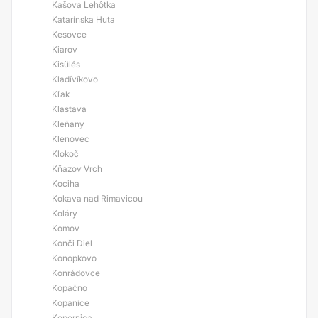
Kašova Lehôtka
Katarínska Huta
Kesovce
Kiarov
Kisülés
Kladívíkovo
Kľak
Klastava
Kleňany
Klenovec
Klokoč
Kňazov Vrch
Kociha
Kokava nad Rimavicou
Koláry
Komov
Konči Diel
Konopkovo
Konrádovce
Kopačno
Kopanice
Kopernica