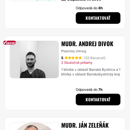
Odpovedá do
8h
KONTAKTOVAŤ
MUDR. ANDREJ DIVOK
Plastický chirurg
5
(33 Recenzií)
·
2 Skutočné príbehy
1 klinika v oblasti Banská Bystrica a 1
klinika v oblasti Banskobystrický kraj
Odpovedá do
7h
KONTAKTOVAŤ
MUDR. JÁN ZELEŇÁK