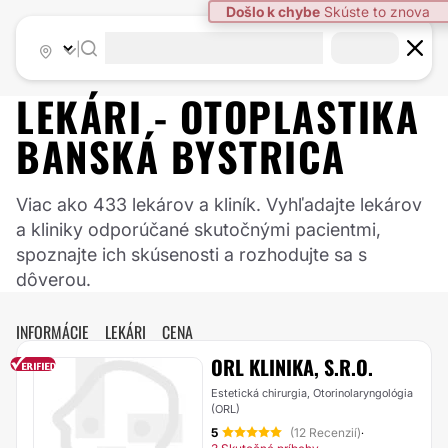
|
LEKÁRI -
OTOPLASTIKA
BANSKÁ BYSTRICA
Viac ako 433 lekárov a kliník. Vyhľadajte lekárov
a kliniky odporúčané skutočnými pacientmi,
spoznajte ich skúsenosti a rozhodujte sa s
dôverou.
INFORMÁCIE
LEKÁRI
CENA
ORL KLINIKA, S.R.O.
Estetická chirurgia, Otorinolaryngológia
(ORL)
5
(12 Recenzií)
·