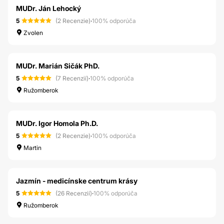
MUDr. Ján Lehocký
5
(2 Recenzie)
·
100% odporúča
Zvolen
MUDr. Marián Sičák PhD.
5
(7 Recenzií)
·
100% odporúča
Ružomberok
MUDr. Igor Homola Ph.D.
5
(2 Recenzie)
·
100% odporúča
Martin
Jazmín - medicínske centrum krásy
5
(26 Recenzií)
·
100% odporúča
Ružomberok