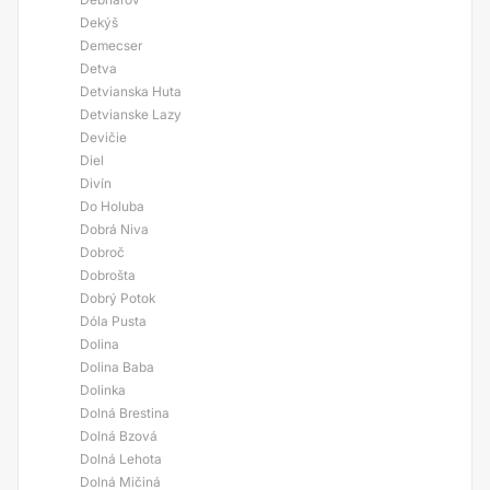
Dekýš
Demecser
Detva
Detvianska Huta
Detvianske Lazy
Devičie
Diel
Divín
Do Holuba
Dobrá Niva
Dobroč
Dobrošta
Dobrý Potok
Dóla Pusta
Dolina
Dolina Baba
Dolinka
Dolná Brestina
Dolná Bzová
Dolná Lehota
Dolná Mičiná