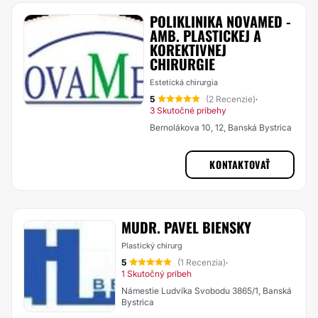
POLIKLINIKA NOVAMED -
AMB. PLASTICKEJ A
KOREKTIVNEJ
CHIRURGIE
Estetická chirurgia
5
(2 Recenzie)
·
3 Skutočné príbehy
Bernolákova 10, 12, Banská Bystrica
KONTAKTOVAŤ
MUDR. PAVEL BIENSKY
Plastický chirurg
5
(1 Recenzia)
·
1 Skutočný príbeh
Námestie Ludvíka Svobodu 3865/1, Banská
Bystrica