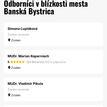
Odborníci v blízkosti mesta
Banská Bystrica
Simona Ľuptáková
Žiadne recenzie
Zvolen
MUDr. Marian Koperniech
5
(23 Recenzií)
·
100% odporúča
Zvolen
MUDr. Vladimír Pikula
Žiadne recenzie
Zvolen