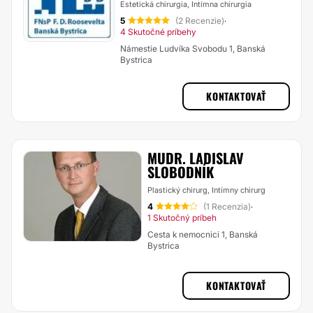
Estetická chirurgia, Intímna chirurgia
5
(2 Recenzie)
·
4 Skutočné príbehy
Námestie Ludvíka Svobodu 1, Banská
Bystrica
KONTAKTOVAŤ
MUDR. LADISLAV
SLOBODNÍK
Plastický chirurg, Intímny chirurg
4
(1 Recenzia)
·
1 Skutočný príbeh
Cesta k nemocnici 1, Banská
Bystrica
KONTAKTOVAŤ