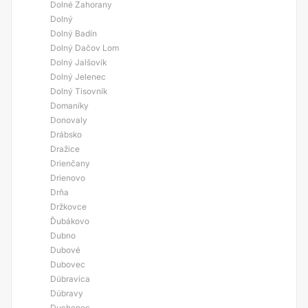
Dolné Zahorany
Dolný
Dolný Badín
Dolný Dačov Lom
Dolný Jalšovík
Dolný Jelenec
Dolný Tisovník
Domaníky
Donovaly
Drábsko
Dražice
Drienčany
Drienovo
Drňa
Držkovce
Ďubákovo
Dubno
Dubové
Dubovec
Dúbravica
Dúbravy
Duchenec