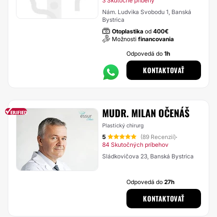
3 Skutočné príbehy
Nám. Ludvika Svobodu 1, Banská
Bystrica
Otoplastika
od
400€
Možnosti
financovania
Odpovedá do
1h
KONTAKTOVAŤ
MUDR. MILAN OČENÁŠ
Plastický chirurg
5
(89 Recenzií)
·
84 Skutočných príbehov
Sládkovičova 23, Banská Bystrica
Odpovedá do
27h
KONTAKTOVAŤ