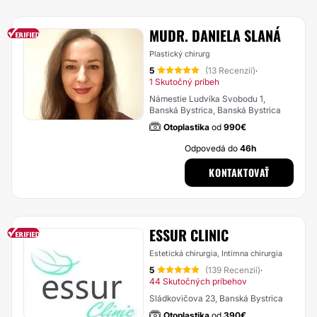
MUDR. DANIELA SLANÁ
Plastický chirurg
5
(13 Recenzií)
·
1 Skutočný príbeh
Námestie Ludvíka Svobodu 1,
Banská Bystrica, Banská Bystrica
Otoplastika
od
990€
Odpovedá do
46h
KONTAKTOVAŤ
ESSUR CLINIC
Estetická chirurgia, Intímna chirurgia
5
(139 Recenzií)
·
44 Skutočných príbehov
Sládkovičova 23, Banská Bystrica
Otoplastika
od
390€