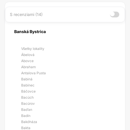
S recenziami (14)
Banská Bystrica
Všetky lokality
Ábelová
Abovce
Abraham
Antalova Pusta
Babiná
Babínec
Báčovce
Bacúch
Bacúrov
Bad’an
Badín
Bakóháza
Bakta