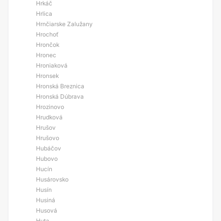
Hrkáč
Hrlica
Hrnčiarske Zalužany
Hrochoť
Hrončok
Hronec
Hroniaková
Hronsek
Hronská Breznica
Hronská Dúbrava
Hrozinovo
Hrudková
Hrušov
Hrušovo
Hubáčov
Hubovo
Hucín
Husárovsko
Husín
Husiná
Husová
Huta