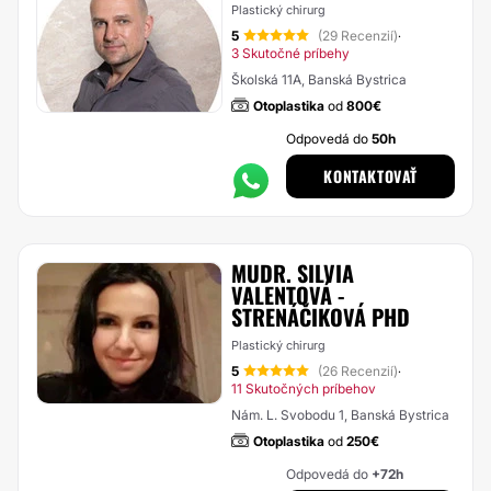
Plastický chirurg
5
(29 Recenzií)
·
3 Skutočné príbehy
Školská 11A, Banská Bystrica
Otoplastika
od
800€
Odpovedá do
50h
KONTAKTOVAŤ
MUDR. SILVIA
VALENTOVÁ -
STRENÁČIKOVÁ PHD
Plastický chirurg
5
(26 Recenzií)
·
11 Skutočných príbehov
Nám. L. Svobodu 1, Banská Bystrica
Otoplastika
od
250€
Odpovedá do
+72h