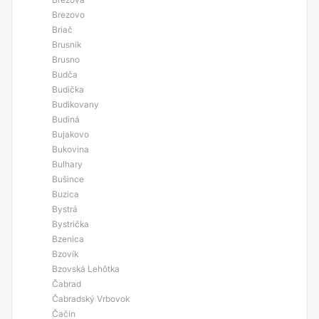
Brezovo
Briač
Brusník
Brusno
Budča
Budička
Budikovany
Budiná
Bujakovo
Bukovina
Bulhary
Bušince
Buzica
Bystrá
Bystrička
Bzenica
Bzovík
Bzovská Lehôtka
Čabrad
Čabradský Vrbovok
Čačín