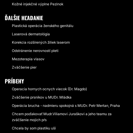
Kožné injekčné výplne Pezinok
ĎALŠIE HĽADANIE
Plastická operácia ženského genitálu
Laserová dermatológia
Korekcia rozšírených žiliek laserom
Odstránenie nerovností pleti
Mezoterapia vlasov
Zväčšenie pier
PRÍBEHY
Operacia hornych ocnych viecok (Dr. Magdo)
Zväčšenie prsníkov u MUDr. Mládka
Operácia brucha - nadmieru spokojná s MUDr. Petr Mertan, Praha
Chcem poďakovať Mudr.Viliamovi Juraškovi a jeho teamu za
zväčšenie mojich pŕs
Chcela by som plastiku uší