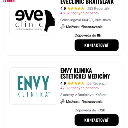
EVECLINIC BRATISLAVA
4.9
(183 Recenzií)
·
46 Skutočných príbehov
Grösslingová 6642/7, Bratislava
Možnosti
financovania
Odpovedá do
8h
KONTAKTOVAŤ
ENVY KLINIKA
ESTETICKEJ MEDICÍNY
4.9
(55 Recenzií)
·
42 Skutočných príbehov
3 adresy v Bratislava, Košice
Možnosti
financovania
Odpovedá do
+72h
KONTAKTOVAŤ