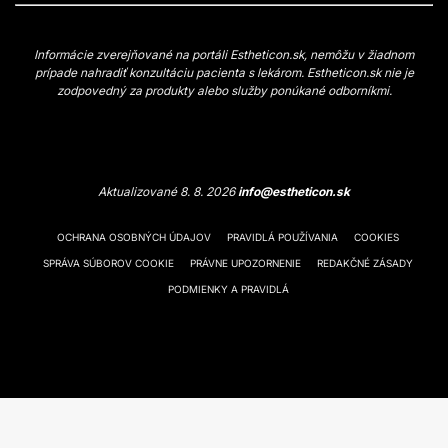
Informácie zverejňované na portáli Estheticon.sk, nemôžu v žiadnom
prípade nahradiť konzultáciu pacienta s lekárom. Estheticon.sk nie je
zodpovedný za produkty alebo služby ponúkané odborníkmi.
Aktualizované 8. 8. 2026
info@estheticon.sk
OCHRANA OSOBNÝCH ÚDAJOV
PRAVIDLÁ POUŽÍVANIA
COOKIES
SPRÁVA SÚBOROV COOKIE
PRÁVNE UPOZORNENIE
REDAKČNÉ ZÁSADY
PODMIENKY A PRAVIDLÁ