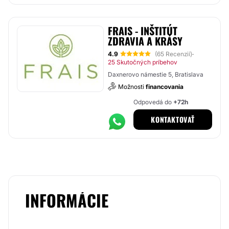
FRAIS - INŠTITÚT
ZDRAVIA A KRÁSY
4.9
(65 Recenzií)
·
25 Skutočných príbehov
Daxnerovo námestie 5, Bratislava
Možnosti
financovania
Odpovedá do
+72h
KONTAKTOVAŤ
INFORMÁCIE