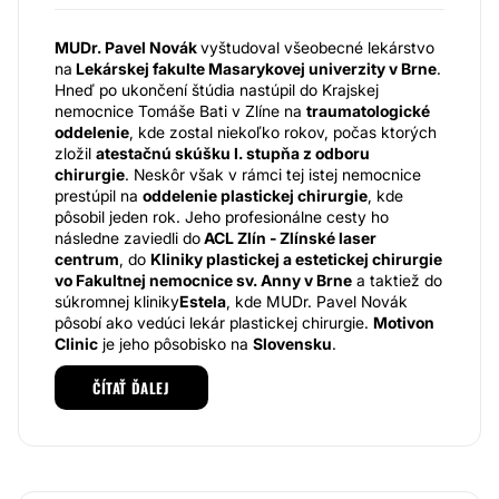
MUDr. Pavel Novák
vyštudoval všeobecné lekárstvo
na
Lekárskej fakulte Masarykovej univerzity v Brne
.
Hneď po ukončení štúdia nastúpil do Krajskej
nemocnice Tomáše Bati v Zlíne na
traumatologické
oddelenie
, kde zostal niekoľko rokov, počas ktorých
zložil
atestačnú skúšku I. stupňa z odboru
chirurgie
. Neskôr však v rámci tej istej nemocnice
prestúpil na
oddelenie plastickej chirurgie
, kde
pôsobil jeden rok. Jeho profesionálne cesty ho
následne zaviedli do
ACL Zlín - Zlínské laser
centrum
, do
Kliniky plastickej a estetickej chirurgie
vo Fakultnej nemocnice sv. Anny v Brne
a taktiež do
súkromnej kliniky
Estela
, kde MUDr. Pavel Novák
pôsobí ako vedúci lekár plastickej chirurgie.
Motivon
Clinic
je jeho pôsobisko na
Slovensku
.
MUDr. Pavel Novák zložil špecializačnú atestáciu z
ČÍTAŤ ĎALEJ
odboru plastickej chirurgie v roku 2007
. Venuje sa
hneď niekoľkým oblastiam chirurgie -
rekonštrukčnej
chirurgii, estetickej chirurgii
a
chirurgii ruky
.
Bratislavská
Motivon Clinic
, na ktorej MUDr. Pavel