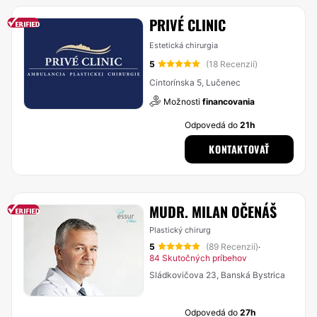
PRIVÉ CLINIC
Estetická chirurgia
5
(18 Recenzií)
Cintorínska 5, Lučenec
Možnosti
financovania
Odpovedá do
21h
KONTAKTOVAŤ
MUDR. MILAN OČENÁŠ
Plastický chirurg
5
(89 Recenzií)
·
84 Skutočných príbehov
Sládkovičova 23, Banská Bystrica
Odpovedá do
27h