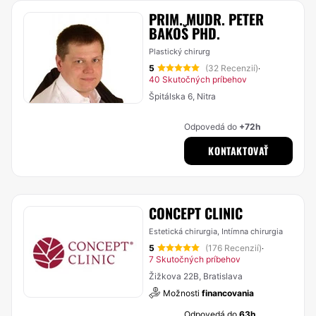
PRIM. MUDR. PETER
BAKOŠ PHD.
Plastický chirurg
5
(32 Recenzií)
·
40 Skutočných príbehov
Špitálska 6, Nitra
Odpovedá do
+72h
KONTAKTOVAŤ
CONCEPT CLINIC
Estetická chirurgia, Intímna chirurgia
5
(176 Recenzií)
·
7 Skutočných príbehov
Žižkova 22B, Bratislava
Možnosti
financovania
Odpovedá do
63h