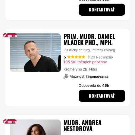
KONTAKTOVAŤ
PRIM. MUDR. DANIEL
MLÁDEK PHD., MPH.
Plastický chirurg, Intímny chirurg
5
(120 Recenzií)
·
105 Skutočných príbehov
Krčméryho 2B, Nitra
Možnosti
financovania
Odpovedá do
45h
KONTAKTOVAŤ
MUDR. ANDREA
NESTOROVÁ