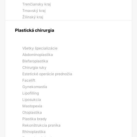
Trenčiansky kraj
Trnavský kraj
Žilinský kraj
Plastická chirurgia
Všetky špecializácie
Abdominoplastika
Blefaroplastika
Chirurgia ruky
Estetické operácie prednožia
Facelift
Gynekomastia
Lipofilling
Liposukcia
Mastopexia
Otoplastika
Plastika brady
Rekonštrukcia prsníka
Rhinoplastika