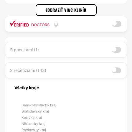
ZOBRAZIŤ VIAC KLINÍK
DOCTORS
S ponukami (1)
S recenziami (143)
Všetky kraje
Banskobystrický kraj
Bratislavský kraj
Košický kraj
Nitriansky kraj
Prešovský kraj