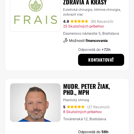
ZDRAVIA A KRÁSY
Estetická chirurgia, Intímna chirurgia,
zobraziť viac
4.9
(65 Recenzií)
·
25 Skutočných príbehov
Daxnerovo námestie 5, Bratislava
Možnosti
financovania
Odpovedá do
+72h
KONTAKTOVAŤ
MUDR. PETER ŽIAK,
PHD., MPH
Plastický chirurg
5
(27 Recenzií)
·
8 Skutočných príbehov
Továrenská 12, Bratislava
Odpovedá do
56h