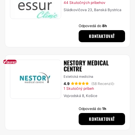
44 Skutočných príbehov
Sládkovičova 23, Banská Bystrica
Odpovedá do
8h
KONTAKTOVAŤ
NESTORY MEDICAL
CENTRE
Estetická medicína
4.9
(58 Recenzií)
·
1 Skutočný príbeh
Vojvodská 8, Košice
Odpovedá do
1h
KONTAKTOVAŤ