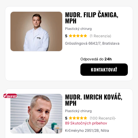
MUDR. FILIP ČANIGA,
MPH
Plastický chirurg
5
(1 Recenzia)
Grösslingová 6642/7, Bratislava
Odpovedá do
24h
KONTAKTOVAŤ
MUDR. IMRICH KOVÁČ,
MPH
Plastický chirurg
5
(100 Recenzií)
·
89 Skutočných príbehov
Krčméryho 2951/2B, Nitra