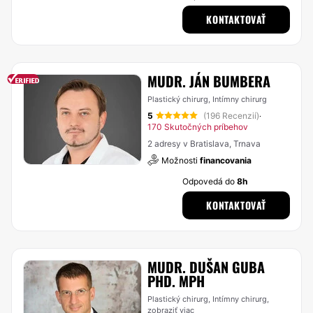
KONTAKTOVAŤ
MUDR. JÁN BUMBERA
Plastický chirurg, Intímny chirurg
5
(196 Recenzií)
·
170 Skutočných príbehov
2 adresy v Bratislava, Trnava
Možnosti
financovania
Odpovedá do
8h
KONTAKTOVAŤ
MUDR. DUŠAN GUBA
PHD. MPH
Plastický chirurg, Intímny chirurg,
zobraziť viac