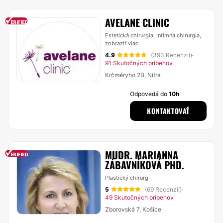
AVELANE CLINIC
Estetická chirurgia, Intímna chirurgia,
zobraziť viac
4.9
(393 Recenzií)
·
91 Skutočných príbehov
Krčméryho 2B, Nitra
Odpovedá do
10h
KONTAKTOVAŤ
MUDR. MARIANNA
ZÁBAVNÍKOVÁ PHD.
Plastický chirurg
5
(69 Recenzií)
·
49 Skutočných príbehov
Zborovská 7, Košice