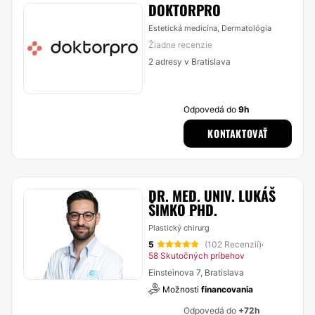
DOKTORPRO
Estetická medicína, Dermatológia
Žiadne recenzie
2 adresy v Bratislava
Odpovedá do
9h
KONTAKTOVAŤ
DR. MED. UNIV. LUKÁŠ
ŠIMKO PHD.
Plastický chirurg
5
(102 Recenzií)
·
58 Skutočných príbehov
Einsteinova 7, Bratislava
Možnosti
financovania
Odpovedá do
+72h