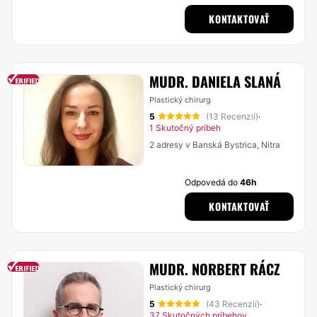
KONTAKTOVAŤ
MUDR. DANIELA SLANÁ
Plastický chirurg
5
(13 Recenzií)
·
1 Skutočný príbeh
2 adresy v Banská Bystrica, Nitra
Odpovedá do
46h
KONTAKTOVAŤ
MUDR. NORBERT RÁCZ
Plastický chirurg
5
(43 Recenzií)
·
37 Skutočných príbehov