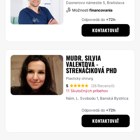
Daxnerovo námestie 5, Bratislava
Možnosti
financovania
Odpovedá do
+72h
KONTAKTOVAŤ
MUDR. SILVIA
VALENTOVÁ -
STRENÁČIKOVÁ PHD
Plastický chirurg
5
(26 Recenzií)
·
11 Skutočných príbehov
Nám. L. Svobodu 1, Banská Bystrica
Odpovedá do
+72h
KONTAKTOVAŤ