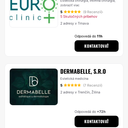
Estetická chirurgia, Intímna chirurgia,
zobraziť viac
5
(9 Recenzií)
·
5 Skutočných príbehov
2 adresy v Trnava
Odpovedá do
11h
KONTAKTOVAŤ
DERMABELLE, S.R.O
Estetická medicína
5
(7 Recenzií)
2 adresy v Trenčín, Žilina
Odpovedá do
+72h
KONTAKTOVAŤ