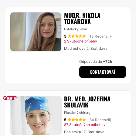
MUDR. NIKOLA
TOKÁROVÁ
Estetický lekár
5
(13 Recenzií)
·
2 Skutočné príbehy
Mudrochova 2, Bratislava
Odpovedá do
+72h
KONTAKTOVAŤ
DR. MED. JOZEFINA
SKULAVIK
Plastický chirurg
5
(84 Recenzií)
·
87 Skutočných príbehov
Betliarska 17, Bratislava