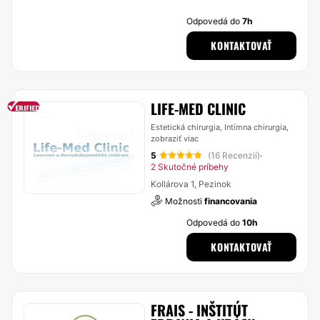
Odpovedá do
7h
KONTAKTOVAŤ
LIFE-MED CLINIC
Estetická chirurgia, Intímna chirurgia,
zobraziť viac
5
(16 Recenzií)
·
2 Skutočné príbehy
Kollárova 1, Pezinok
Možnosti
financovania
Odpovedá do
10h
KONTAKTOVAŤ
FRAIS - INŠTITÚT