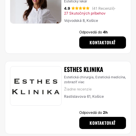
Estetický lekár
4.9
(41 Recenzií)
·
27 Skutočných príbehov
Vojvodská 8, Košice
Odpovedá do
4h
KONTAKTOVAŤ
ESTHES KLINIKA
Estetická chirurgia, Estetická medicína,
zobraziť viac
Žiadne recenzie
Rastislavova 61, Košice
Odpovedá do
2h
KONTAKTOVAŤ