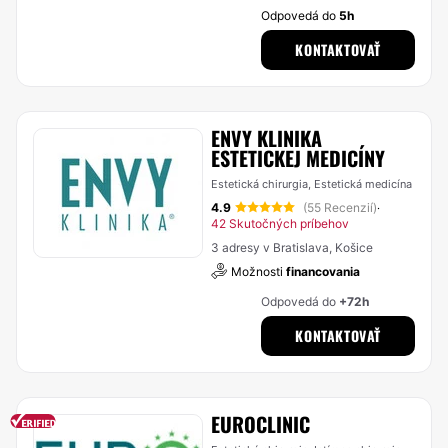
Odpovedá do
5h
KONTAKTOVAŤ
ENVY KLINIKA
ESTETICKEJ MEDICÍNY
Estetická chirurgia, Estetická medicína
4.9
(55 Recenzií)
·
42 Skutočných príbehov
3 adresy v Bratislava, Košice
Možnosti
financovania
Odpovedá do
+72h
KONTAKTOVAŤ
EUROCLINIC