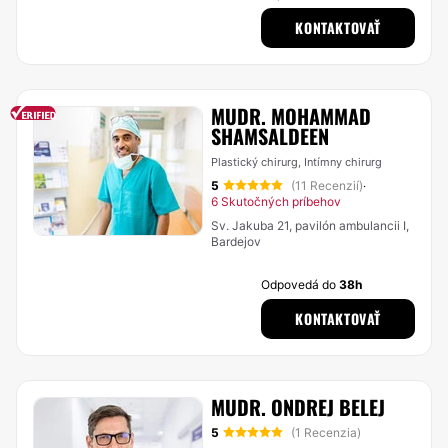
KONTAKTOVAŤ
MUDR. MOHAMMAD
SHAMSALDEEN
Plastický chirurg, Intímny chirurg
5
(11 Recenzií)
·
6 Skutočných príbehov
Sv. Jakuba 21, pavilón ambulancii I,
Bardejov
Odpovedá do
38h
KONTAKTOVAŤ
MUDR. ONDREJ BELEJ
5
(1 Recenzia)