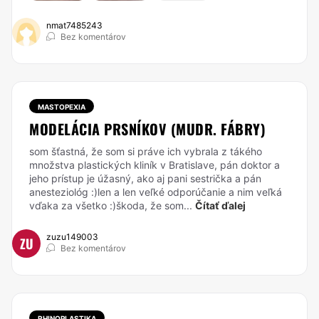
nmat7485243
Bez komentárov
MASTOPEXIA
MODELÁCIA PRSNÍKOV (MUDR. FÁBRY)
som šťastná, že som si práve ich vybrala z tákého
množstva plastických kliník v Bratislave, pán doktor a
jeho prístup je úžasný, ako aj pani sestrička a pán
anesteziológ :)len a len veľké odporúčanie a nim veľká
vďaka za všetko :)škoda, že som...
Čítať ďalej
zuzu149003
ZU
Bez komentárov
RHINOPLASTIKA