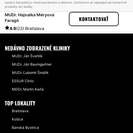
osobnú konzultáciu medzi pacientom a lekárom. Estheticon.sk nepodporuje komerčné
produkty ani služby.
MUDr. Hajnalka Méryová
ESTHETICON
PRÍBEHY
KONTAKTOVAŤ
Faragó
PRÍBEHY TÝKAJÚCE SA ZÁKROKU KYSELINA HYALURÓNOVÁ
PERY KYSELINOU HYALURONOVOU
4.9
(23)
·
Bratislava
NEDÁVNO ZOBRAZENÉ KLINIKY
MUDr. Ján Švehlík
MUDr. Ján Baumgartner
MUDr. Ľubomír Šmálik
ESSUR Clinic
MDDr. Martin Karľa
TOP LOKALITY
Bratislava
Košice
Banská Bystrica