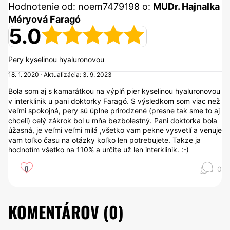
Hodnotenie od: noem7479198 o:
MUDr. Hajnalka
Méryová Faragó
5.0
Pery kyselinou hyaluronovou
18. 1. 2020 · Aktualizácia: 3. 9. 2023
Bola som aj s kamarátkou na výplň pier kyselinou hyaluronovou
v interklinik u pani doktorky Faragó. S výsledkom som viac než
veľmi spokojná, pery sú úplne prirodzené (presne tak sme to aj
chceli) celý zákrok bol u mňa bezbolestný. Pani doktorka bola
úžasná, je veľmi veľmi milá ,všetko vam pekne vysvetlí a venuje
vam toľko času na otázky koľko len potrebujete. Takze ja
hodnotím všetko na 110% a určite už len interklinik. :-)
0
0
KOMENTÁROV (
0
)