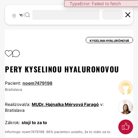
TypeError: Failed to fetch
|
KYSELINA HYALURÓNOVÁ
PERY KYSELINOU HYALURONOVOU
Pacient:
noem7479198
Bratislava
Realizoval/a:
MUDr. Hajnalka Méryová Faragó
v:
Bratislava
Zákrok:
stojí to za to
Informuje: noem7479198. 96% pacientov uviedlo, že to stálo za to.