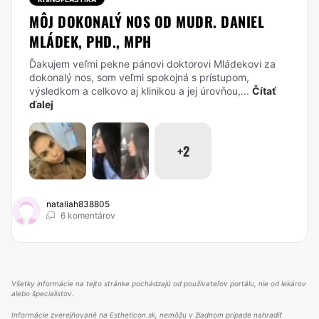
MÔJ DOKONALÝ NOS OD MUDR. DANIEL
MLÁDEK, PHD., MPH
Ďakujem veľmi pekne pánovi doktorovi Mládekovi za
dokonalý nos, som veľmi spokojná s prístupom,
výsledkom a celkovo aj klinikou a jej úrovňou,...
Čítať
ďalej
+2
nataliah838805
6 komentárov
Všetky informácie na tejto stránke pochádzajú od používateľov portálu, nie od lekárov
alebo špecialistov.
Informácie zverejňované na Estheticon.sk, nemôžu v žiadnom prípade nahradiť