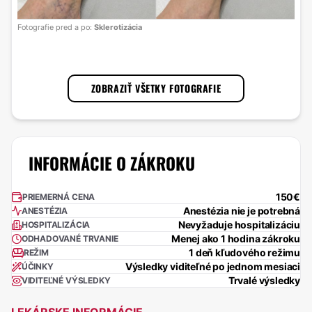
Fotografie pred a po:
Sklerotizácia
ZOBRAZIŤ VŠETKY FOTOGRAFIE
INFORMÁCIE O ZÁKROKU
150€
PRIEMERNÁ CENA
Anestézia nie je potrebná
ANESTÉZIA
Nevyžaduje hospitalizáciu
HOSPITALIZÁCIA
Menej ako 1 hodina zákroku
ODHADOVANÉ TRVANIE
1 deň kľudového režimu
REŽIM
Výsledky viditeľné po jednom mesiaci
ÚČINKY
Trvalé výsledky
VIDITEĽNÉ VÝSLEDKY