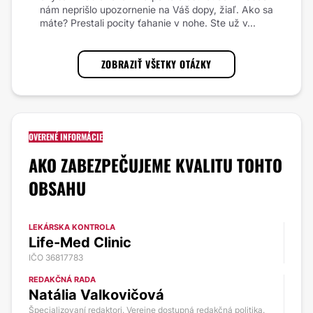
nám neprišlo upozornenie na Váš dopy, žiaľ. Ako sa
máte? Prestali pocity ťahanie v nohe. Ste už v...
ZOBRAZIŤ VŠETKY OTÁZKY
OVERENÉ INFORMÁCIE
AKO ZABEZPEČUJEME KVALITU TOHTO
OBSAHU
LEKÁRSKA KONTROLA
Life-Med Clinic
IČO 36817783
REDAKČNÁ RADA
Natália Valkovičová
Špecializovaní redaktori. Verejne dostupná redakčná politika.