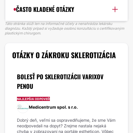
ČASTO KLADENÉ OTÁZKY
Táto stránka slúži len na informačné účely a nenahrádza lekársku
diagnózu. Každý prípad si vyžaduje osobnú konzultáciu s certifikovaným
plastickým chirurgom.
OTÁZKY O ZÁKROKU SKLEROTIZÁCIA
BOLESŤ PO SKLEROTIZÁCII VARIXOV
PENOU
NAJLEPŠIA ODPOVEĎ
Medicentrum spol. s r.o.
Dobrý deň, veľmi sa ospravedlňujeme, že sme Vám
neodpovedali na dopyt? Zrejme nastala nejaká
chyba v zobrazovaní na portále estheticon. Vôbec