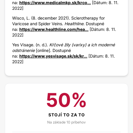
na:
https://www.medicalmkp.sk/krco...
[Dátum: 8. 11.
2022]
Wisco, L. (8. december 2021). Sclerotherapy for
Varicose and Spider Veins.
Healthline
. Dostupné
na:
https://www.healthline.com/hea...
[Dátum: 8. 11.
2022]
Yes Visage. (n. d.).
Kŕčové žily (varixy) a ich moderné
odstránenie
[online]. Dostupné
na:
https://www.yesvisage.sk/sk/kr...
[Dátum: 8. 11.
2022]
50%
STOJÍ TO ZA TO
Na základe 10 príbehov