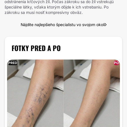
odstránenia kŕčových žíl. Počas zákroku sa do žíl vstrekujú
špeciálne látky, vďaka ktorým dôjde k ich vstrebaniu. Po
zákroku sa musí nosiť kompresívny obväz.
Nájdite najlepšieho špecialistu vo svojom okolí
FOTKY PRED A PO
PRED
PO