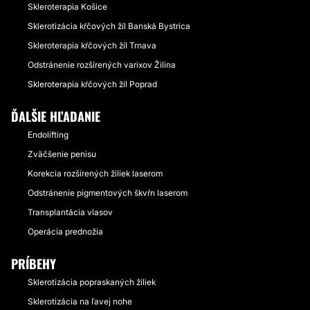
Skleroterapia Košice
Sklerotizácia kŕčových žíl Banská Bystrica
Skleroterapia kŕčových žíl Trnava
Odstránenie rozšírených varixov Žilina
Skleroterapia kŕčových žíl Poprad
ĎALŠIE HĽADANIE
Endolifting
Zväčšenie penisu
Korekcia rozšírených žiliek laserom
Odstránenie pigmentových škvŕn laserom
Transplantácia vlasov
Operácia prednožia
PRÍBEHY
Sklerotizácia popraskaných žiliek
Sklerotizácia na ľavej nohe