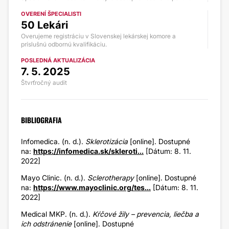
OVERENÍ ŠPECIALISTI
50 Lekári
Overujeme registráciu v Slovenskej lekárskej komore a
príslušnú odbornú kvalifikáciu.
POSLEDNÁ AKTUALIZÁCIA
7. 5. 2025
Štvrťročný audit
BIBLIOGRAFIA
Infomedica. (n. d.).
Sklerotizácia
[online]. Dostupné
na:
https://infomedica.sk/skleroti...
[Dátum: 8. 11.
2022]
Mayo Clinic. (n. d.).
Sclerotherapy
[online]. Dostupné
na:
https://www.mayoclinic.org/tes...
[Dátum: 8. 11.
2022]
Medical MKP. (n. d.).
Kŕčové žily – prevencia, liečba a
ich odstránenie
[online]. Dostupné