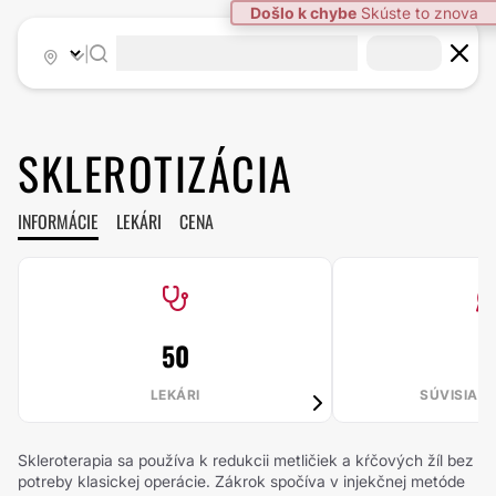
Došlo k chybe
Skúste to znova
|
SKLEROTIZÁCIA
INFORMÁCIE
LEKÁRI
CENA
50
1
LEKÁRI
SÚVISIAC
Skleroterapia sa používa k redukcii metličiek a kŕčových žíl bez
potreby klasickej operácie. Zákrok spočíva v injekčnej metóde