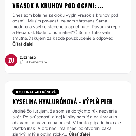
VRASOK A KRUHOV POD OCAMI:....
Dnes som bola na zakroku vypln vrasok a kruhov pod
ocami:. Musim povedat, ze som zhrozena.Sama
modrina a vsetko stecene a opuchnute. Davam si repik
a Heparoid. Bude to normalne?:(( Som z toho velmi
smutna.Dakujem za kazde povzbudenie a odpoved.
Čítať ďalej
zuzanaso
ZU
4 komentáre
KYSELINA HYALURÓNOVÁ
KYSELINA HYALURÓNOVÁ - VÝPLŇ PIER
Jediné čo ľutujem, že som sa do týchto rúk nezverila
skôr. Po skúsenosti z inej kliniky som išla na úpravu s
obavami pripravená na bolesť. V tomto prípade bolo ale
všetko inak. V ordinácií ma hneď po otvorení čakal
žiarivý, milý a optimistický...
Čítať ďalej