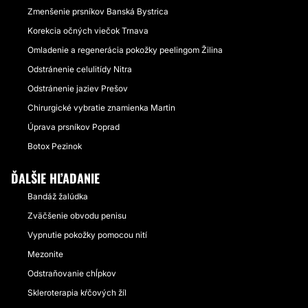
Zmenšenie prsníkov Banská Bystrica
Korekcia očných viečok Trnava
Omladenie a regenerácia pokožky peelingom Žilina
Odstránenie celulitídy Nitra
Odstránenie jaziev Prešov
Chirurgické vybratie znamienka Martin
Úprava prsníkov Poprad
Botox Pezinok
ĎALŠIE HĽADANIE
Bandáž žalúdka
Zväčšenie obvodu penisu
Vypnutie pokožky pomocou nití
Mezonite
Odstraňovanie chĺpkov
Skleroterapia kŕčových žíl