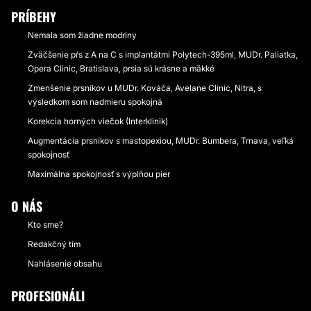
PRÍBEHY
Nemala som žiadne modriny
Zväčšenie pŕs z A na C s implantátmi Polytech-395ml, MUDr. Paliatka,
Opera Clinic, Bratislava, prsia sú krásne a mäkké
Zmenšenie prsníkov u MUDr. Kováča, Avelane Clinic, Nitra, s
výsledkom som nadmieru spokojná
Korekcia horných viečok (Interklinik)
Augmentácia prsníkov s mastopexiou, MUDr. Bumbera, Trnava, veľká
spokojnosť
Maximálna spokojnosť s výplňou pier
O NÁS
Kto sme?
Redakčný tím
Nahlásenie obsahu
PROFESIONÁLI