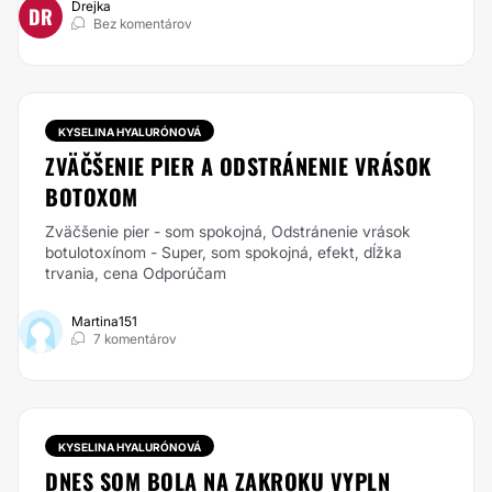
Drejka
DR
Bez komentárov
KYSELINA HYALURÓNOVÁ
ZVÄČŠENIE PIER A ODSTRÁNENIE VRÁSOK
BOTOXOM
Zväčšenie pier - som spokojná, Odstránenie vrások
botulotoxínom - Super, som spokojná, efekt, dĺžka
trvania, cena Odporúčam
Martina151
7 komentárov
KYSELINA HYALURÓNOVÁ
DNES SOM BOLA NA ZAKROKU VYPLN