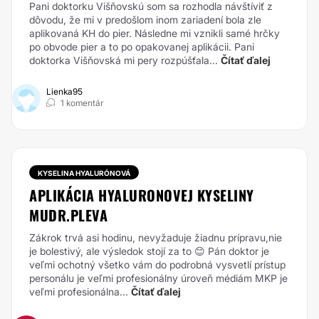
Pani doktorku Višňovskú som sa rozhodla návštíviť z
dôvodu, že mi v predošlom inom zariadení bola zle
aplikovaná KH do pier. Následne mi vznikli samé hrčky
po obvode pier a to po opakovanej aplikácii. Pani
doktorka Višňovská mi pery rozpúšťala...
Čítať ďalej
Lienka95
1 komentár
KYSELINA HYALURÓNOVÁ
APLIKÁCIA HYALURONOVEJ KYSELINY
MUDR.PLEVA
Zákrok trvá asi hodinu, nevyžaduje žiadnu prípravu,nie
je bolestivý, ale výsledok stojí za to 😊 Pán doktor je
veľmi ochotný všetko vám do podrobná vysvetlí prístup
personálu je veľmi profesionálny úroveň médiám MKP je
veľmi profesionálna...
Čítať ďalej