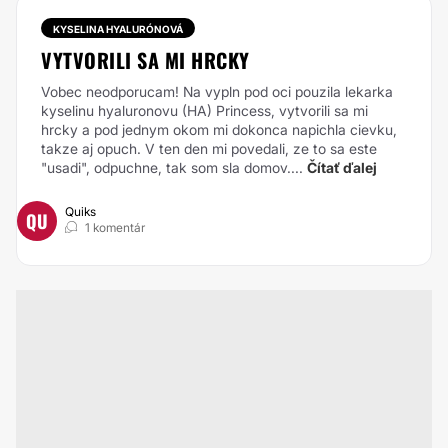
KYSELINA HYALURÓNOVÁ
VYTVORILI SA MI HRCKY
Vobec neodporucam! Na vypln pod oci pouzila lekarka
kyselinu hyaluronovu (HA) Princess, vytvorili sa mi
hrcky a pod jednym okom mi dokonca napichla cievku,
takze aj opuch. V ten den mi povedali, ze to sa este
"usadi", odpuchne, tak som sla domov....
Čítať ďalej
Quiks
QU
1 komentár