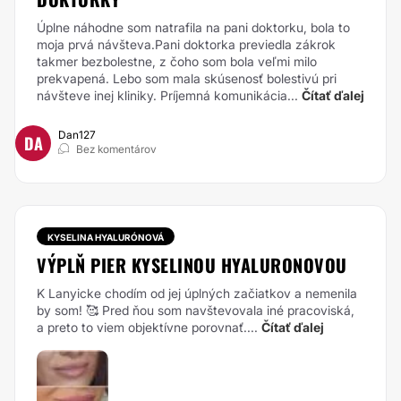
Úplne náhodne som natrafila na pani doktorku, bola to
moja prvá návšteva.Pani doktorka previedla zákrok
takmer bezbolestne, z čoho som bola veľmi milo
prekvapená. Lebo som mala skúsenosť bolestivú pri
návšteve inej kliniky. Príjemná komunikácia...
Čítať ďalej
Dan127
DA
Bez komentárov
KYSELINA HYALURÓNOVÁ
VÝPLŇ PIER KYSELINOU HYALURONOVOU
K Lanyicke chodím od jej úplných začiatkov a nemenila
by som! 🥰 Pred ňou som navštevovala iné pracoviská,
a preto to viem objektívne porovnať....
Čítať ďalej