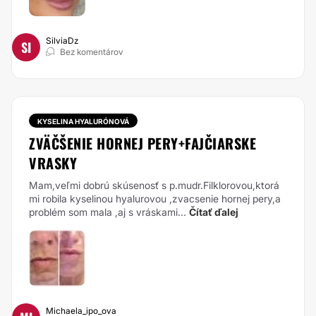
SilviaDz
SI
Bez komentárov
KYSELINA HYALURÓNOVÁ
ZVÄČŠENIE HORNEJ PERY+FAJČIARSKE
VRASKY
Mam,veľmi dobrú skúsenosť s p.mudr.Filklorovou,ktorá
mi robila kyselinou hyalurovou ,zvacsenie hornej pery,a
problém som mala ,aj s vráskami...
Čítať ďalej
Michaela_ipo_ova