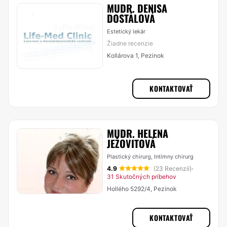
MUDR. DENISA
DOSTÁLOVÁ
Estetický lekár
Žiadne recenzie
Kollárova 1, Pezinok
KONTAKTOVAŤ
MUDR. HELENA
JEŽOVITOVÁ
Plastický chirurg, Intímny chirurg
4.9
(23 Recenzií)
·
31 Skutočných príbehov
Hollého 5292/4, Pezinok
KONTAKTOVAŤ