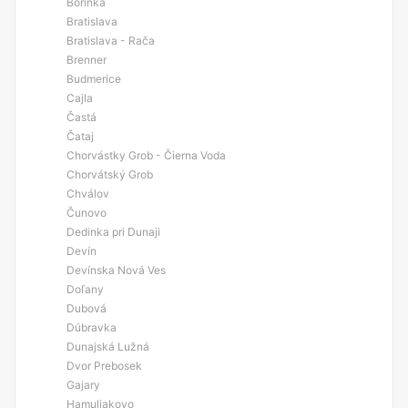
Borinka
Bratislava
Bratislava - Rača
Brenner
Budmerice
Cajla
Častá
Čataj
Chorvástky Grob - Čierna Voda
Chorvátský Grob
Chválov
Čunovo
Dedinka pri Dunaji
Devín
Devínska Nová Ves
Doľany
Dubová
Dúbravka
Dunajská Lužná
Dvor Prebosek
Gajary
Hamuliakovo