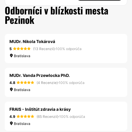
Odborníci v blízkosti mesta
Pezinok
MUDr. Nikola Tokárová
5
(13 Recenzií)
·
100% odporúča
Bratislava
MUDr. Vanda Przewlocka PhD.
4.8
(4 Recenzie)
·
100% odporúča
Bratislava
FRAIS - Inštitút zdravia a krásy
4.9
(65 Recenzií)
·
100% odporúča
Bratislava