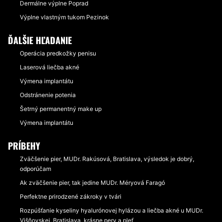
Dermálne výplne Poprad
Výplne vlastným tukom Pezinok
ĎALŠIE HĽADANIE
Operácia predkožky penisu
Laserová liečba akné
Výmena implantátu
Odstránenie potenia
Šetrný permanentný make up
Výmena implantátu
PRÍBEHY
Zväčšenie pier, MUDr. Rakúsová, Bratislava, výsledok je dobrý,
odporúčam
Ak zväčšenie pier, tak jedine MUDr. Méryová Faragó
Perfektne prirodzené zákroky v tvári
Rozpúšťanie kyseliny hyalurónovej hylázou a liečba akné u MUDr.
Višňovskej, Bratislava, krásne pery a pleť