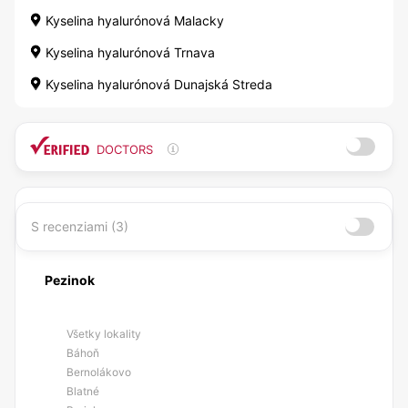
Kyselina hyalurónová Malacky
Kyselina hyalurónová Trnava
Kyselina hyalurónová Dunajská Streda
DOCTORS
S recenziami (3)
Pezinok
Všetky lokality
Báhoň
Bernolákovo
Blatné