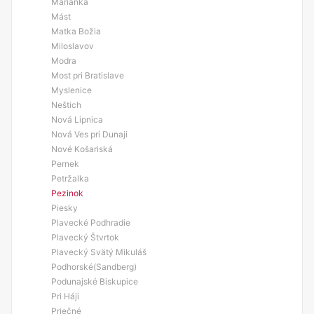
Marianka
Mást
Matka Božia
Miloslavov
Modra
Most pri Bratislave
Myslenice
Neštich
Nová Lipnica
Nová Ves pri Dunaji
Nové Košariská
Pernek
Petržalka
Pezinok
Piesky
Plavecké Podhradie
Plavecký Štvrtok
Plavecký Svätý Mikuláš
Podhorské(Sandberg)
Podunajské Biskupice
Pri Háji
Priečné