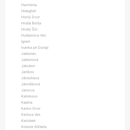
Harmónia
Hideghét
Horný Dvor
Hrubá Borša
Hrubý Šúr
Hurbanova Ves
Igram
Ivanka pri Dunaji
Jablonec
Jablonové
Jakubov
Janíkov
Jánosháza
Jánošíková
Jarovce
Kalinkovo
Kaplna
Karlov Dvor
Karlova Ves
Karlubek
Kolonie Alžbeta