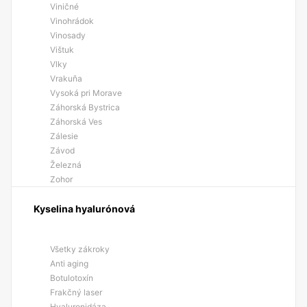
Viničné
Vinohrádok
Vinosady
Vištuk
Vlky
Vrakuňa
Vysoká pri Morave
Záhorská Bystrica
Záhorská Ves
Zálesie
Závod
Železná
Zohor
Kyselina hyalurónová
Všetky zákroky
Anti aging
Botulotoxín
Frakčný laser
Hyaluronidáza