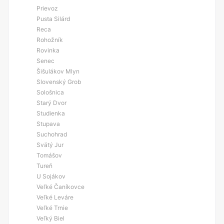
Prievoz
Pusta Silárd
Reca
Rohožník
Rovinka
Senec
Šišulákov Mlyn
Slovenský Grob
Sološnica
Starý Dvor
Studienka
Stupava
Suchohrad
Svätý Jur
Tomášov
Tureň
U Sojákov
Veľké Čaníkovce
Veľké Leváre
Veľké Trnie
Veľký Biel