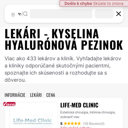
Došlo k chybe
Skúste to znova
|
LEKÁRI -
KYSELINA
HYALURÓNOVÁ
PEZINOK
Viac ako 433 lekárov a kliník. Vyhľadajte lekárov
a kliniky odporúčané skutočnými pacientmi,
spoznajte ich skúsenosti a rozhodujte sa s
dôverou.
INFORMÁCIE
LEKÁRI
CENA
LIFE-MED CLINIC
Estetická chirurgia, Intímna chirurgia,
zobraziť viac
5
(16 Recenzií)
·