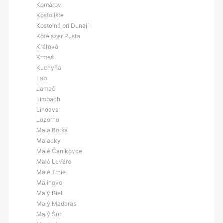
Komárov
Kostolište
Kostolná pri Dunaji
Kötélszer Pusta
Král’ová
Krmeš
Kuchyňa
Láb
Lamač
Limbach
Lindava
Lozorno
Malá Borša
Malacky
Malé Čaníkovce
Malé Leváre
Malé Trnie
Malinovo
Malý Biel
Malý Madaras
Malý Šúr