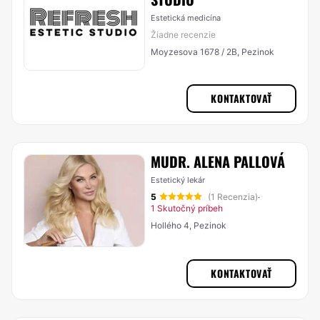
Estetická medicína
Žiadne recenzie
Moyzesova 1678 / 2B, Pezinok
KONTAKTOVAŤ
MUDR. ALENA PALLOVÁ
Estetický lekár
5
(1 Recenzia)
·
1 Skutočný príbeh
Hollého 4, Pezinok
KONTAKTOVAŤ