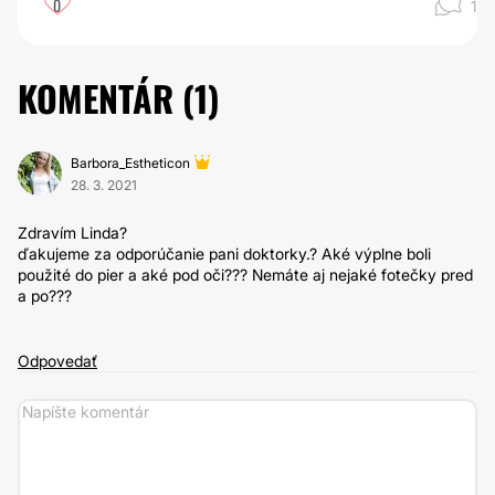
0
1
KOMENTÁR (
1
)
Barbora_Estheticon
28. 3. 2021
Zdravím Linda?
ďakujeme za odporúčanie pani doktorky.? Aké výplne boli
použité do pier a aké pod oči??? Nemáte aj nejaké fotečky pred
a po???
Odpovedať