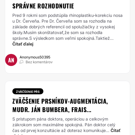
SPRÁVNE ROZHODNUTIE
Pred 9 rokmi som podstúpila rhinoplastiku-korekciu nosa
u Dr. Červeňa. Pre Dr. Červeňa som sa rozhodla na
základe dobrých referencií od spolužiačky z vysokej
školy.Musím skonštatovať,že som sa rozhodla
správne.S výsledkom som veľmi spokojná.Taktiež...
Čítať ďalej
Anonymous50395
AN
Bez komentárov
ZVÄČŠENIE PŔS
ZVÄČŠENIE PRSNÍKOV-AUGMENTÁCIA,
MUDR. JÁN BUMBERA, FRAIS...
S prístupom pána doktora, operáciou a celkovým
zákrokom som maximálne spokojná. Pán doktor celý
čas od prvej konzultácie až doteraz komunikuje...
Čítať