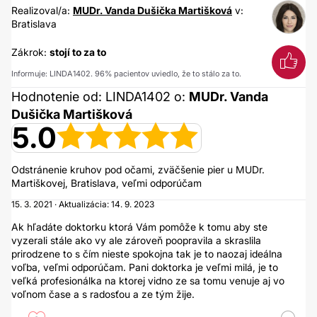
Realizoval/a:
MUDr. Vanda Dušička Martišková
v:
Bratislava
Zákrok:
stojí to za to
Informuje: LINDA1402. 96% pacientov uviedlo, že to stálo za to.
Hodnotenie od: LINDA1402 o:
MUDr. Vanda
Dušička Martišková
5.0
Odstránenie kruhov pod očami, zväčšenie pier u MUDr.
Martiškovej, Bratislava, veľmi odporúčam
15. 3. 2021 · Aktualizácia: 14. 9. 2023
Ak hľadáte doktorku ktorá Vám pomôže k tomu aby ste
vyzerali stále ako vy ale zároveň poopravila a skraslila
prirodzene to s čím nieste spokojna tak je to naozaj ideálna
voľba, veľmi odporúčam. Pani doktorka je veľmi milá, je to
veľká profesionálka na ktorej vidno ze sa tomu venuje aj vo
voľnom čase a s radosťou a ze tým žije.