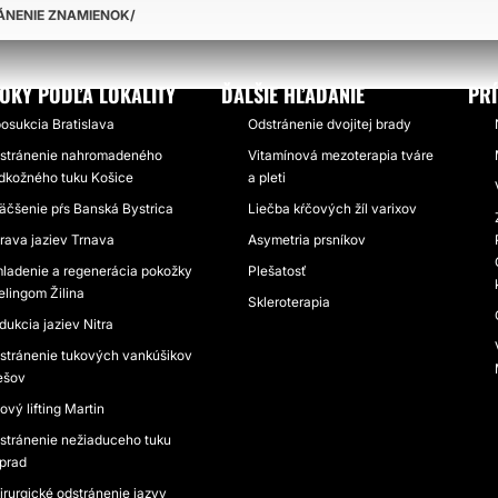
ÁNENIE ZNAMIENOK
OKY PODĽA LOKALITY
ĎALŠIE HĽADANIE
PR
posukcia Bratislava
Odstránenie dvojitej brady
stránenie nahromadeného
Vitamínová mezoterapia tváre
dkožného tuku Košice
a pleti
äčšenie pŕs Banská Bystrica
Liečba kŕčových žíl varixov
rava jaziev Trnava
Asymetria prsníkov
ladenie a regenerácia pokožky
Plešatosť
elingom Žilina
Skleroterapia
dukcia jaziev Nitra
stránenie tukových vankúšikov
ešov
ový lifting Martin
stránenie nežiaduceho tuku
prad
irurgické odstránenie jazvy