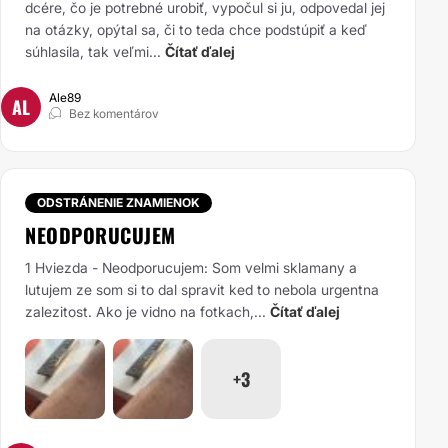
dcére, čo je potrebné urobiť, vypočul si ju, odpovedal jej
na otázky, opýtal sa, či to teda chce podstúpiť a keď
súhlasila, tak veľmi...
Čítať ďalej
Ale89
AL
Bez komentárov
ODSTRÁNENIE ZNAMIENOK
NEODPORUCUJEM
1 Hviezda - Neodporucujem:
Som velmi sklamany a
lutujem ze som si to dal spravit ked to nebola urgentna
zalezitost. Ako je vidno na fotkach,...
Čítať ďalej
+3