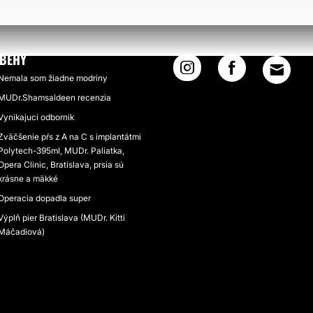
ÍBEHY
Nemala som žiadne modriny
MUDr.Shamsaldeen recenzia
Vynikajuci odbornik
Zväčšenie pŕs z A na C s implantátmi
Polytech-395ml, MUDr. Paliatka,
Opera Clinic, Bratislava, prsia sú
krásne a mäkké
Operacia dopadla super
Výplň pier Bratislava (MUDr. Kitti
Máčadiová)