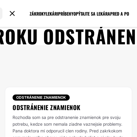
ZÁKROKY
LEKÁRI
PRÍBEHY
OPÝTAJTE SA LEKÁRA
PRED A PO
KROKU
ODSTRÁNEN
ODSTRÁNENIE ZNAMIENOK
ODSTRÁNENIE ZNAMIENOK
Rozhodla som sa pre odstranenie znamienok pre svoju
potrebu, kedze som nemala ziadne vaznejsie problemy.
Pana doktora mi odporucil clen rodiny. Pred zakrkokom