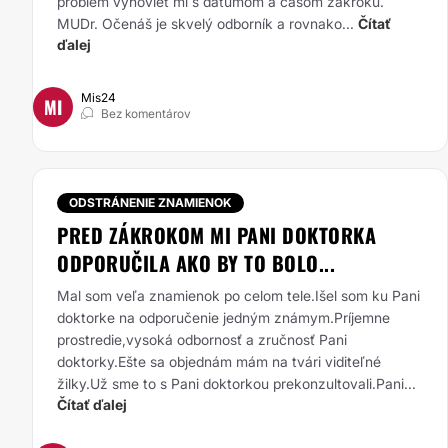
problém vyhovieť mi s dátumom a časom zákroku.
MUDr. Očenáš je skvelý odborník a rovnako...
Čítať
ďalej
Mis24
MI
Bez komentárov
ODSTRÁNENIE ZNAMIENOK
PRED ZÁKROKOM MI PANI DOKTORKA
ODPORUČILA AKO BY TO BOLO...
Mal som veľa znamienok po celom tele.Išel som ku Pani
doktorke na odporučenie jedným známym.Príjemne
prostredie,vysoká odbornosť a zručnosť Pani
doktorky.Ešte sa objednám mám na tvári viditeľné
žilky.Už sme to s Pani doktorkou prekonzultovali.Pani...
Čítať ďalej