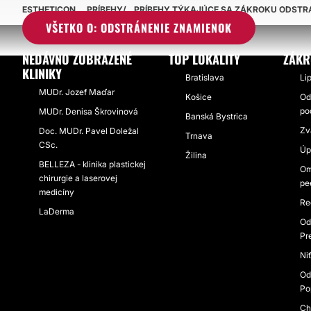
ESTHETICON
PRÍBEHY
PRÍBEHY TÝKAJÚCE SA ZÁKROKU ODSTR
VŠETKO O: ODSTRÁNENIE ZNAMIENOK
NEDÁVNO ZOBRAZENÉ
TOP LOKALITY
ZÁKR
KLINIKY
Bratislava
Li
MUDr. Jozef Maďar
Košice
Od
po
MUDr. Denisa Škrovinová
Banská Bystrica
Zv
Doc. MUDr. Pavel Doležal
Trnava
CSc.
Úp
Žilina
BELLEZA - klinika plastickej
Om
chirurgie a laserovej
pe
medicíny
Re
LaDerma
Od
Pr
Niť
Od
Po
Ch