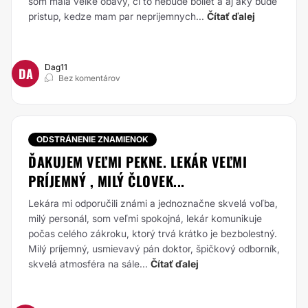
som mala velke obavy, ci to nebude boliet a aj aky bude
pristup, kedze mam par neprijemnych...
Čítať ďalej
Dag11
DA
Bez komentárov
ODSTRÁNENIE ZNAMIENOK
ĎAKUJEM VEĽMI PEKNE. LEKÁR VEĽMI
PRÍJEMNÝ , MILÝ ČLOVEK...
Lekára mi odporučili známi a jednoznačne skvelá voľba,
milý personál, som veľmi spokojná, lekár komunikuje
počas celého zákroku, ktorý trvá krátko je bezbolestný.
Milý príjemný, usmievavý pán doktor, špičkový odborník,
skvelá atmosféra na sále...
Čítať ďalej