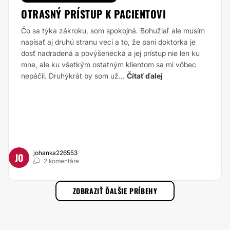
OTRASNÝ PRÍSTUP K PACIENTOVI
Čo sa týka zákroku, som spokojná. Bohužiaľ ale musím
napísať aj druhú stranu veci a to, že pani doktorka je
dosť nadradená a povýšenecká a jej prístup nie len ku
mne, ale ku všetkým ostatným klientom sa mi vôbec
nepáčil. Druhýkrát by som už...
Čítať ďalej
johanka226553
JO
2 komentáre
ZOBRAZIŤ ĎALŠIE PRÍBEHY