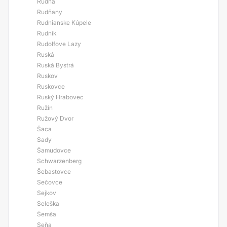
Rudná
Rudňany
Rudnianske Kúpele
Rudník
Rudolfove Lazy
Ruská
Ruská Bystrá
Ruskov
Ruskovce
Ruský Hrabovec
Ružín
Ružový Dvor
Šaca
Sady
Šamudovce
Schwarzenberg
Šebastovce
Sečovce
Sejkov
Seleška
Šemša
Seňa