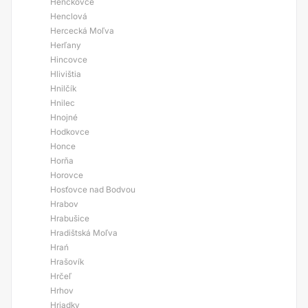
Henckovce
Henclová
Hercecká Moľva
Herľany
Hincovce
Hlivištia
Hnilčík
Hnilec
Hnojné
Hodkovce
Honce
Horňa
Horovce
Hosťovce nad Bodvou
Hrabov
Hrabušice
Hradištská Moľva
Hrań
Hrašovík
Hrčeľ
Hrhov
Hriadky