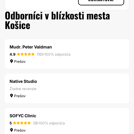
Odborníci v blízkosti mesta
Košice
Mudr. Peter Valdman
4.9
(10)
·
100% odporúča
Prešov
Native Studio
Žiadne recenzie
Prešov
SOFYC Clinic
5
(3)
·
100% odporúča
Prešov