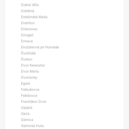
Dobrá Vôľa
Dobšiná
Dobšinská Maša
Drahňov
Drienovec
Dringáč
Drnava
Družstevná pri Hornáde
Ďurd’ošík
Ďurkov
Dvor Keresztúr
Dvor Maria
Dvorianky
Egreš
Falkušovce
Fekišovce
Františkov Dvor
Gajdoš
Geča
Gelnica
Gelnická Huta