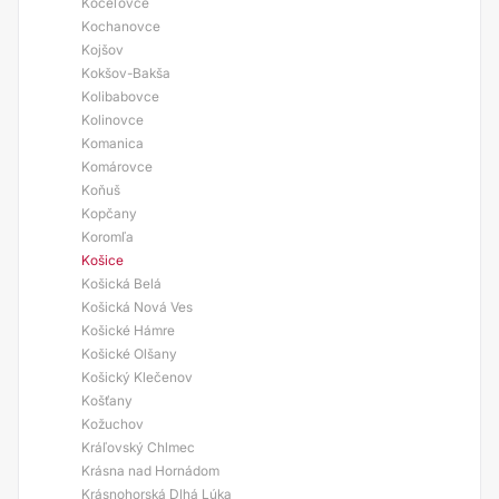
Koceľovce
Kochanovce
Kojšov
Kokšov-Bakša
Kolibabovce
Kolinovce
Komanica
Komárovce
Koňuš
Kopčany
Koromľa
Košice
Košická Belá
Košická Nová Ves
Košické Hámre
Košické Olšany
Košický Klečenov
Košťany
Kožuchov
Kráľovský Chlmec
Krásna nad Hornádom
Krásnohorská Dlhá Lúka