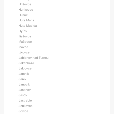
Hrišovce
Hunkovce
Husák
Huta Maria
Huta Matilda
Hýľov
Iliašovce
Iňačovce
Inovce
Ižkovce
Jablonov nad Turnou
Jakabháza
Jaklovce
Jamník
Janík
Janovík
Jasenov
Jasov
Jastrabie
Jenkovce
Jovice