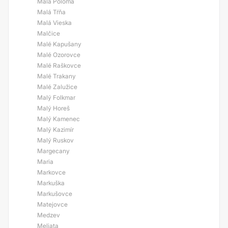
Malá Poloma
Malá Tŕňa
Malá Vieska
Malčice
Malé Kapušany
Malé Ozorovce
Malé Raškovce
Malé Trakany
Malé Zalužice
Malý Folkmar
Malý Horeš
Malý Kamenec
Malý Kazimír
Malý Ruskov
Margecany
Maria
Markovce
Markuška
Markušovce
Matejovce
Medzev
Meliata