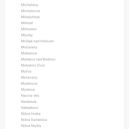
Michaľany
Michalovce
Mihályháza
Milhosť
Milhostov
Mlynky
Mníšek nad Hnilcom
Močarany
Mokrance
Moldava nad Bodvou
Molnárov Dvor
Moľva
Moravany
Mudrovce
Myslava
Nacina Ves
Nadabula
Nálepkovo
Nižná Hutka
Nižná Kamenica
Nižná Myšľa