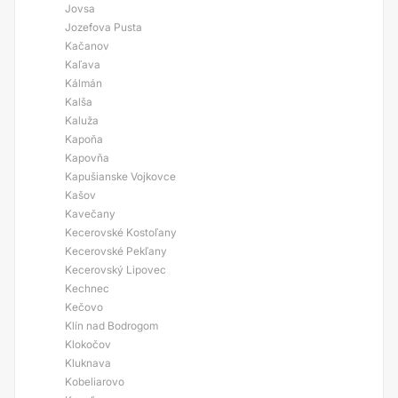
Jovsa
Jozefova Pusta
Kačanov
Kaľava
Kálmán
Kalša
Kaluža
Kapoňa
Kapovňa
Kapušianske Vojkovce
Kašov
Kavečany
Kecerovské Kostoľany
Kecerovské Pekľany
Kecerovský Lipovec
Kechnec
Kečovo
Klín nad Bodrogom
Klokočov
Kluknava
Kobeliarovo