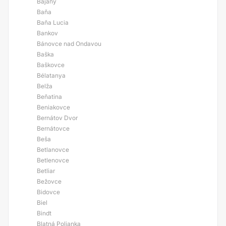
Bajany
Baňa
Baňa Lucia
Bankov
Bánovce nad Ondavou
Baška
Baškovce
Bélatanya
Belža
Beňatina
Beniakovce
Bernátov Dvor
Bernátovce
Beša
Betlanovce
Betlenovce
Betliar
Bežovce
Bidovce
Biel
Bindt
Blatná Polianka