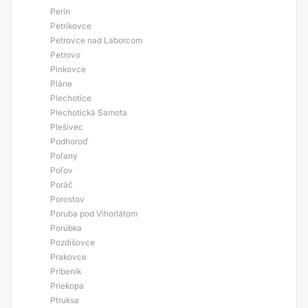
Perín
Petrikovce
Petrovce nad Laborcom
Petrovo
Pinkovce
Pláne
Plechotice
Plechotická Samota
Plešivec
Podhoroď
Poľany
Poľov
Poráč
Porostov
Poruba pod Vihorlátom
Porúbka
Pozdišovce
Prakovce
Pribeník
Priekopa
Ptruksa