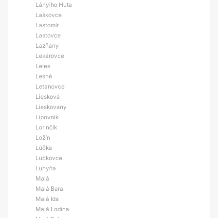
Lányiho Huta
Laškovce
Lastomír
Lastovce
Lazňany
Lekárovce
Leles
Lesné
Letanovce
Liesková
Lieskovany
Lipovník
Lorinčík
Ložín
Lúčka
Lučkovce
Luhyňa
Malá
Malá Bara
Malá Ida
Malá Lodina