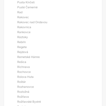
Pusta Kinčeš
Pusté Čemerné
Rad
Rakovec
Rakovec nad Ondavou
Rakovnica
Rankovce
Ráztoky
Rebrín
Regete
Rejdová
Remetské Hámre
Rešica
Richnava
Rochovce
Rolova Huta
Roštár
Rozhanovce
Rozložná
Rožňava
Rožňavské Bystré