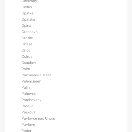
Olšovany
Omláš
Opátka
Opátska
Opiná
Orechová
Oreské
Ortáše
Ortov
Ostrov
Osuchov
Pača
Palcmanská Maša
Pálenčiareň
Palín
Paňovce
Parchovany
Paseka
Pašková
Pavlovce nad Uhom
Pavlovo
Peder