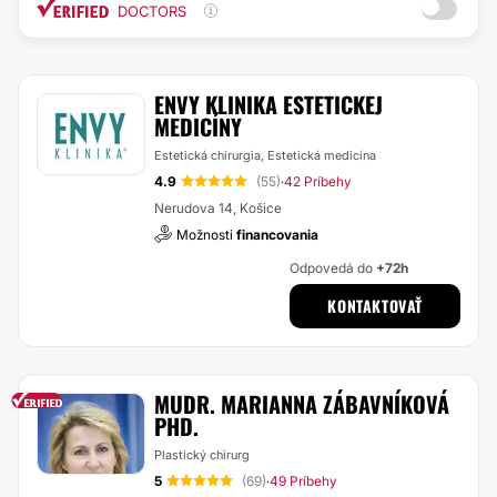
DOCTORS
ENVY KLINIKA ESTETICKEJ
MEDICÍNY
Estetická chirurgia, Estetická medicína
4.9
(55)
42 Príbehy
·
Nerudova 14, Košice
Možnosti
financovania
Odpovedá do
+72h
KONTAKTOVAŤ
MUDR. MARIANNA ZÁBAVNÍKOVÁ
PHD.
Plastický chirurg
5
(69)
49 Príbehy
·