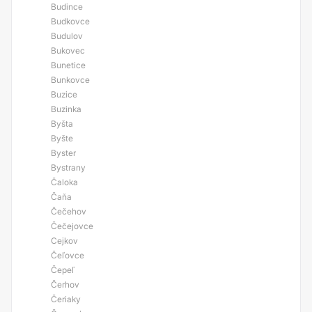
Budince
Budkovce
Budulov
Bukovec
Bunetice
Bunkovce
Buzice
Buzinka
Byšta
Byšte
Byster
Bystrany
Čaloka
Čaňa
Čečehov
Čečejovce
Cejkov
Čeľovce
Čepeľ
Čerhov
Čeriaky