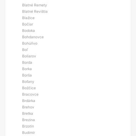
Blatné Remety
Blatné Revištia
Blažice
Bočiar
Bodoka
Bohdanovce
Bohúňvo
Boľ
Boliarov
Borda
Borka
Borša
Boťany
Božčice
Bracovce
Brdárka
Brehov
Bretka
Brezina
Brzotín
Budimír