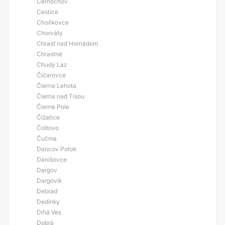
Černochov
Cestice
Choňkovce
Chorváty
Chrasť nad Hornádom
Chrastné
Chudý Laz
Čičarovce
Čierna Lehota
Čierna nad Tisou
Čierne Pole
Čižatice
Čoltovo
Čučma
Dancov Potok
Danišovce
Dargov
Dargovík
Debraď
Dedinky
Dlhá Ves
Dobrá