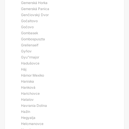
Gemerská Horka
Gemerská Panica
Genčiovský Dvor
Gočaltovo
Gočovo
Gombasek
Gombospuszta
Grellenseif
Gyňov
Gyu”rmajor
Hadušovce
Háj
Hámor Mexiko
Haniska
Hanková
Harichovce
Hatalov
Havrania Dolina
Hažín
Hegyalja
Helcmanovce