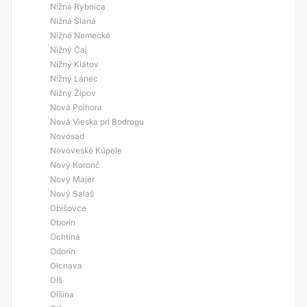
Nižná Rybnica
Nižná Slaná
Nižné Nemecké
Nižný Čaj
Nižný Klátov
Nižný Lánec
Nižný Žipov
Nová Polhora
Nová Vieska pri Bodrogu
Novosad
Novoveské Kúpele
Nový Koronč
Nový Majer
Nový Salaš
Obišovce
Oborín
Ochtiná
Odorín
Olcnava
Olš
Olšina