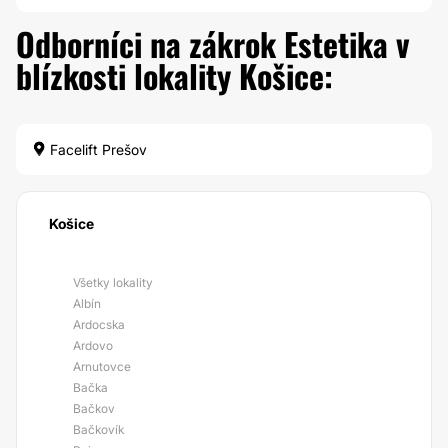
Odborníci na zákrok Estetika v
blízkosti lokality Košice:
Facelift Prešov
Košice
Všetky lokality
Albín
Ardocska
Ardovo
Arnutovce
Bačka
Bačkov
Bačkovík