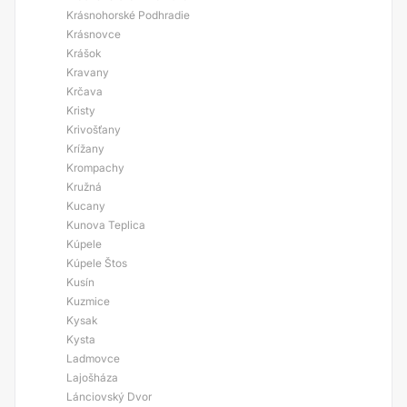
Krásnohorské Podhradie
Krásnovce
Krášok
Kravany
Krčava
Kristy
Krivošťany
Krížany
Krompachy
Kružná
Kucany
Kunova Teplica
Kúpele
Kúpele Štos
Kusín
Kuzmice
Kysak
Kysta
Ladmovce
Lajošháza
Lánciovský Dvor