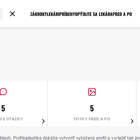
ZÁKROKY
LEKÁRI
PRÍBEHY
OPÝTAJTE SA LEKÁRA
PRED A PO
5
5
ACE OTÁZKY
FOTKY PRED A PO
blasti. Profiloplastika dokáže vytvoriť vytúžený profil a vyriešiť tak