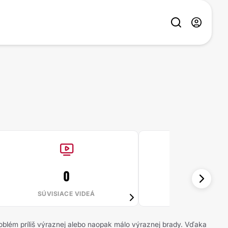
0
100%
SÚVISIACE VIDEÁ
STOJÍ TO ZA
 problém príliš výraznej alebo naopak málo výraznej brady. Vďaka