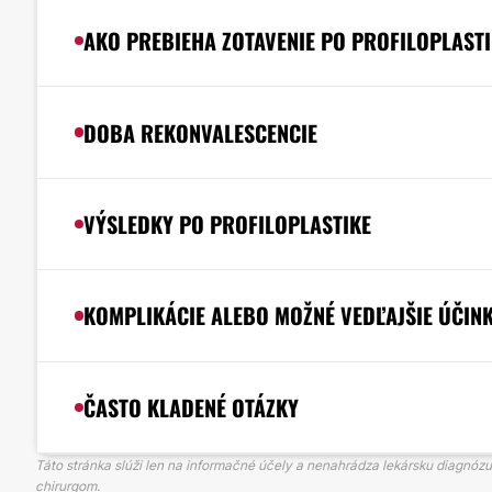
AKO PREBIEHA ZOTAVENIE PO PROFILOPLASTI
DOBA REKONVALESCENCIE
VÝSLEDKY PO PROFILOPLASTIKE
KOMPLIKÁCIE ALEBO MOŽNÉ VEDĽAJŠIE ÚČIN
ČASTO KLADENÉ OTÁZKY
Táto stránka slúži len na informačné účely a nenahrádza lekársku diagnózu
chirurgom.