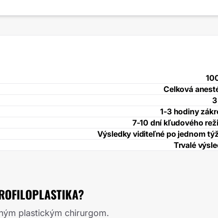
10
Celková anest
3
1-3 hodiny zák
7-10 dní kľudového re
Výsledky viditeľné po jednom tý
Trvalé výsl
PROFILOPLASTIKA?
aným plastickým chirurgom.