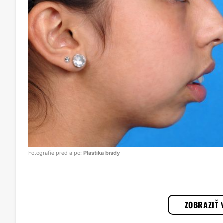
Fotografie pred a po:
Plastika brady
1
/
3
ZOBRAZIŤ 