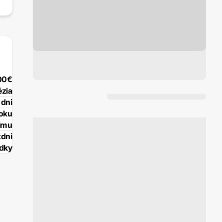
00€
ézia
 dni
roku
žimu
ždni
edky