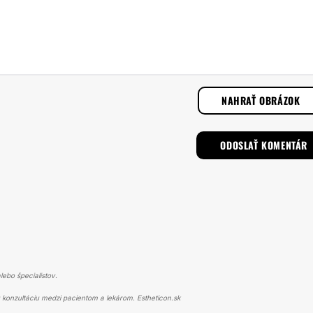
NAHRAŤ OBRÁZOK
lebo špecialistov.
konzultáciu medzi pacientom a lekárom. Estheticon.sk