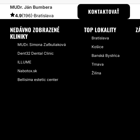
MUDr. Ján Bumbera
ESTHETICON
PRÍBEHY
PRÍBEHY TÝKAJÚCE SA ZÁKROKU GYNEK
KONTAKTOVAŤ
4.9
(196)
·
Bratislava
NEDÁVNO ZOBRAZENÉ
TOP LOKALITY
Z
KLINIKY
Bratislava
MUDr. Simona Zaťkuliaková
Košice
Dent32 Dental Clinic
Banská Bystrica
ILLUME
Trnava
Nabotox.sk
Žilina
Bellisima estetic center