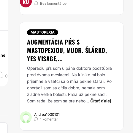
RO
Bez komentárov
MASTOPEXIA
AUGMENTÁCIA PŔS S
MASTOPEXIOU, MUDR. ŠLÁRKO,
mne
YES VISAGE,...
Operáciu pŕs som u pána doktora podstúpila
pred dvoma mesiacmi. Na klinike mi bolo
0
príjemne a všetci sa o mňa pekne starali. Po
operácii som sa cítila dobre, nemala som
žiadne veľké bolesti. Prsia už pekne sadli.
Som rada, že som sa pre neho...
Čítať ďalej
Andrea1030101
1 komentár