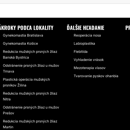
OMASTIA
GYNEKOMASTIA S PANOM DOC. BUMBEROM
ÁKROKY PODĽA LOKALITY
ĎALŠIE HĽADANIE
P
Gynekomastia Bratislava
Reoperácia nosa
Gynekomastia Košice
Labioplastika
Redukcia mužských prsných žliaz
Flebitída
Banská Bystrica
Vyhladenie vrások
Odstránenie prsných žliaz u mužov
Mezoterapia vlasov
Trnava
Tvarovanie pyskov ohanbia
Plastická operácia mužských
prsníkov Žilina
Redukcia mužských prsných žliaz
Nitra
Odstránenie prsných žliaz u mužov
Prešov
Redukcia mužských prsných žliaz
Martin