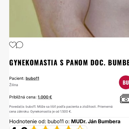
1
/
4
GYNEKOMASTIA S PANOM DOC. BUMB
Pacient:
bubo11
BU
Žilina
Približná cena:
1.000 €
Povedal/a: bubo11. Môže sa líšiť podľa pacienta a zložitosti. Priemerná
cena zákroku: Gynekomastia je od 1.500 €.
Hodnotenie od: bubo11 o:
MUDr. Ján Bumbera