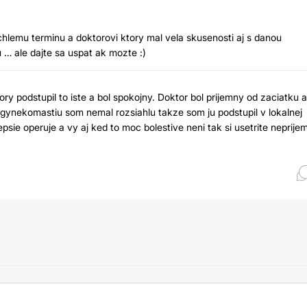
chlemu terminu a doktorovi ktory mal vela skusenosti aj s danou
… ale dajte sa uspat ak mozte :)
ry podstupil to iste a bol spokojny. Doktor bol prijemny od zaciatku a
r gynekomastiu som nemal rozsiahlu takze som ju podstupil v lokalnej
psie operuje a vy aj ked to moc bolestive neni tak si usetrite neprije