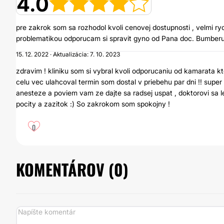
4.0
pre zakrok som sa rozhodol kvoli cenovej dostupnosti , velmi ry
problematikou odporucam si spravit gyno od Pana doc. Bumberu 
15. 12. 2022 · Aktualizácia: 7. 10. 2023
zdravim ! kliniku som si vybral kvoli odporucaniu od kamarata kto
celu vec ulahcoval termin som dostal v priebehu par dni !! supe
anesteze a poviem vam ze dajte sa radsej uspat , doktorovi sa le
pocity a zazitok :) So zakrokom som spokojny !
0
KOMENTÁROV (
0
)