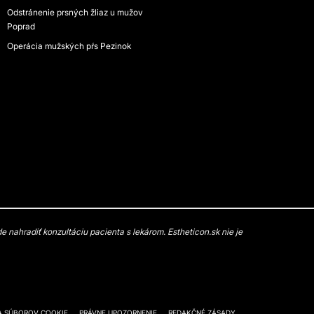
Odstránenie prsných žliaz u mužov
Poprad
Operácia mužských pŕs Pezinok
 nahradiť konzultáciu pacienta s lekárom. Estheticon.sk nie je
A SÚBOROV COOKIE
PRÁVNE UPOZORNENIE
REDAKČNÉ ZÁSADY