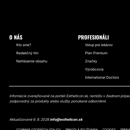
O NÁS
PROFESIONÁLI
Kto sme?
Vstup pre lekárov
Redakčný tím
Plán Premium
Nahlásenie obsahu
Značky
Výrobcovia
International Doctors
Informácie zverejňované na portáli Estheticon.sk, nemôžu v žiadnom prípade
zodpovedný za produkty alebo služby ponúkané odborníkmi.
Aktualizované 6. 8. 2026
info@estheticon.sk
OCHRANA OSOBNÝCH ÚDAJOV
PRAVIDLÁ POUŽÍVANIA
COOKIES
SPRÁV