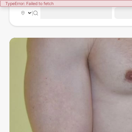
TypeError: Failed to fetch
|