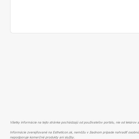
Všetky informácie na tejto stránke pochádzajú od používateľov portálu, nie od lekárov a
Informácie zverejňované na Estheticon.sk, nemôžu v žiadnom prípade nahradiť osobnú 
nepodporuje komerčné produkty ani služby.