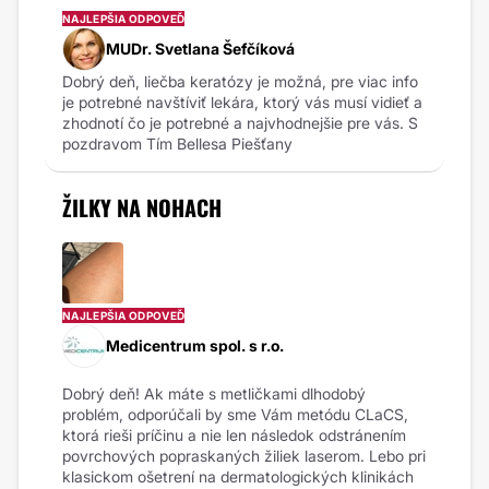
NAJLEPŠIA ODPOVEĎ
MUDr. Svetlana Šefčíková
Dobrý deň, liečba keratózy je možná, pre viac info
je potrebné navštíviť lekára, ktorý vás musí vidieť a
zhodnotí čo je potrebné a najvhodnejšie pre vás. S
pozdravom Tím Bellesa Piešťany
ŽILKY NA NOHACH
NAJLEPŠIA ODPOVEĎ
Medicentrum spol. s r.o.
Dobrý deň! Ak máte s metličkami dlhodobý
problém, odporúčali by sme Vám metódu CLaCS,
ktorá rieši príčinu a nie len následok odstránením
povrchových popraskaných žiliek laserom. Lebo pri
klasickom ošetrení na dermatologických klinikách