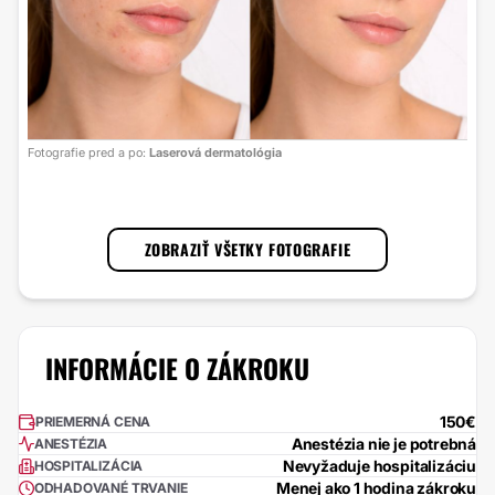
Foto
Fotografie pred a po:
Laserová dermatológia
s lá
1
/
3
ZOBRAZIŤ VŠETKY FOTOGRAFIE
INFORMÁCIE O ZÁKROKU
150€
PRIEMERNÁ CENA
Anestézia nie je potrebná
ANESTÉZIA
Nevyžaduje hospitalizáciu
HOSPITALIZÁCIA
Menej ako 1 hodina zákroku
ODHADOVANÉ TRVANIE