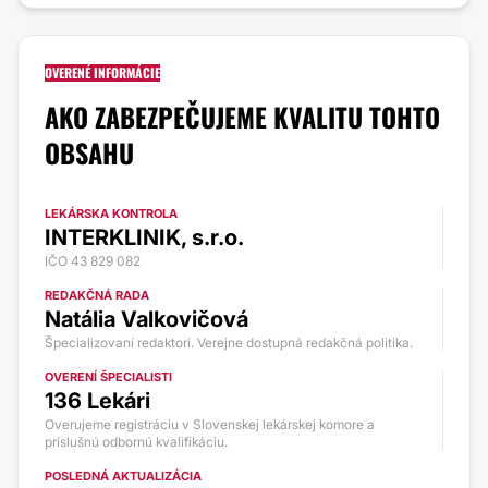
OVERENÉ INFORMÁCIE
AKO ZABEZPEČUJEME KVALITU TOHTO
OBSAHU
LEKÁRSKA KONTROLA
INTERKLINIK, s.r.o.
IČO 43 829 082
REDAKČNÁ RADA
Natália Valkovičová
Špecializovaní redaktori. Verejne dostupná redakčná politika.
OVERENÍ ŠPECIALISTI
136 Lekári
Overujeme registráciu v Slovenskej lekárskej komore a
príslušnú odbornú kvalifikáciu.
POSLEDNÁ AKTUALIZÁCIA