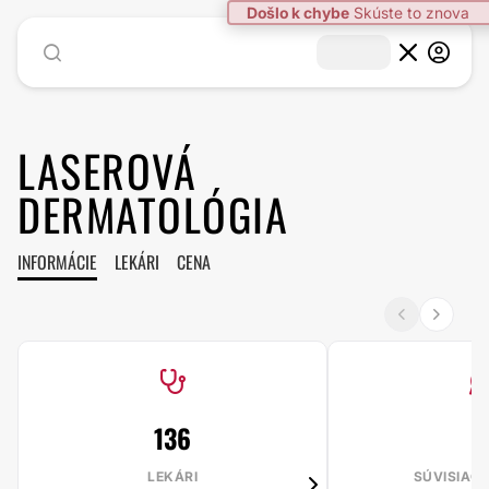
Došlo k chybe
Skúste to znova
LASEROVÁ
DERMATOLÓGIA
INFORMÁCIE
LEKÁRI
CENA
136
1
LEKÁRI
SÚVISIAC