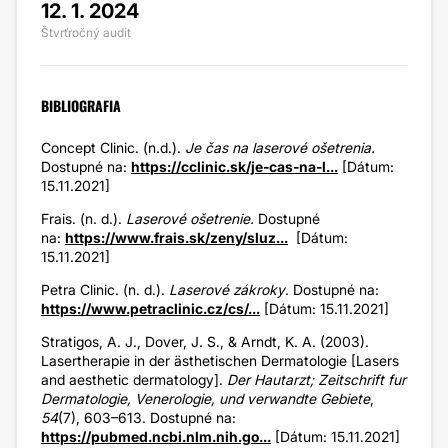
12. 1. 2024
Štvrťročný audit
BIBLIOGRAFIA
Concept Clinic. (n.d.).
Je čas na laserové ošetrenia.
Dostupné na:
https://cclinic.sk/je-cas-na-l...
[Dátum:
15.11.2021]
Frais. (n. d.).
Laserové ošetrenie.
Dostupné
na:
https://www.frais.sk/zeny/sluz...
[Dátum:
15.11.2021]
Petra Clinic. (n. d.).
Laserové zákroky
. Dostupné na:
https://www.petraclinic.cz/cs/...
[Dátum: 15.11.2021]
Stratigos, A. J., Dover, J. S., & Arndt, K. A. (2003).
Lasertherapie in der ästhetischen Dermatologie [Lasers
and aesthetic dermatology].
Der Hautarzt; Zeitschrift fur
Dermatologie, Venerologie, und verwandte Gebiete
,
54
(7), 603–613. Dostupné na:
https://pubmed.ncbi.nlm.nih.go...
[Dátum: 15.11.2021]