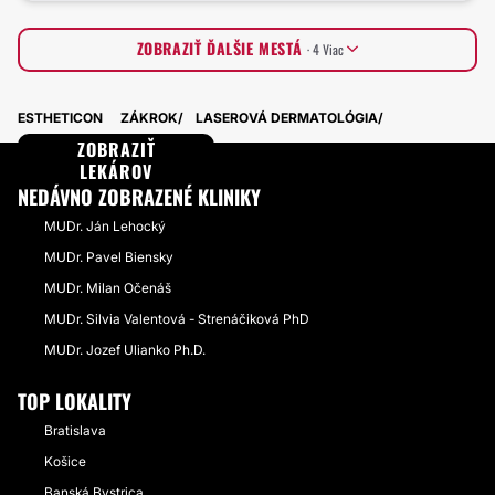
ZOBRAZIŤ ĎALŠIE MESTÁ
· 4 Viac
Banskobystrický kraj
7 Lekári · 7 Kliniky
ESTHETICON
ZÁKROK
LASEROVÁ DERMATOLÓGIA
Trnavský kraj
5 Lekári · 7 Kliniky
Prešovský kraj
ZOBRAZIŤ
3 Lekári · 6 Kliniky
Trenčiansky kraj
LEKÁROV
3 Lekári · 5 Kliniky
NEDÁVNO ZOBRAZENÉ KLINIKY
MUDr. Ján Lehocký
MUDr. Pavel Biensky
MUDr. Milan Očenáš
MUDr. Silvia Valentová - Strenáčiková PhD
MUDr. Jozef Ulianko Ph.D.
TOP LOKALITY
Bratislava
Košice
Banská Bystrica