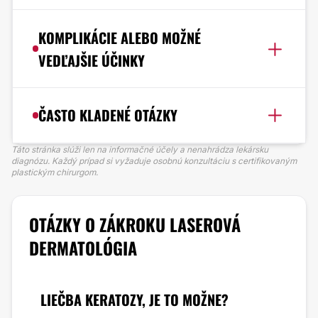
KOMPLIKÁCIE ALEBO MOŽNÉ
VEDĽAJŠIE ÚČINKY
ČASTO KLADENÉ OTÁZKY
Táto stránka slúži len na informačné účely a nenahrádza lekársku
diagnózu. Každý prípad si vyžaduje osobnú konzultáciu s certifikovaným
plastickým chirurgom.
OTÁZKY O ZÁKROKU LASEROVÁ
DERMATOLÓGIA
LIEČBA KERATOZY, JE TO MOŽNE?