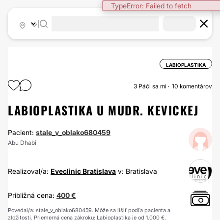
TypeError: Failed to fetch
|
LABIOPLASTIKA
3
Páči sa mi
10 komentárov
LABIOPLASTIKA U MUDR. KEVICKEJ
Pacient:
stale_v_oblako680459
Abu Dhabi
Realizoval/a:
Eveclinic Bratislava
v: Bratislava
Približná cena:
400 €
Povedal/a: stale_v_oblako680459. Môže sa líšiť podľa pacienta a
zložitosti. Priemerná cena zákroku: Labioplastika je od 1.000 €.