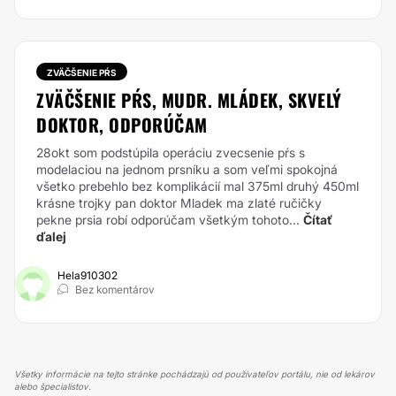
ZVÄČŠENIE PŔS
ZVÄČŠENIE PŔS, MUDR. MLÁDEK, SKVELÝ
DOKTOR, ODPORÚČAM
28okt som podstúpila operáciu zvecsenie pŕs s
modelaciou na jednom prsníku a som veľmi spokojná
všetko prebehlo bez komplikácií mal 375ml druhý 450ml
krásne trojky pan doktor Mladek ma zlaté ručičky
pekne prsia robí odporúčam všetkým tohoto...
Čítať
ďalej
Hela910302
Bez komentárov
Všetky informácie na tejto stránke pochádzajú od používateľov portálu, nie od lekárov
alebo špecialistov.