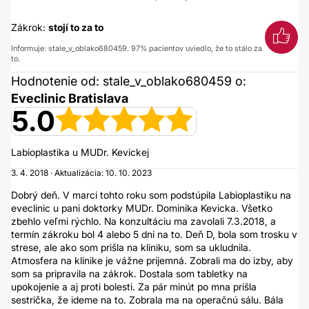
Zákrok:
stojí to za to
Informuje: stale_v_oblako680459. 97% pacientov uviedlo, že to stálo za
to.
Hodnotenie od: stale_v_oblako680459 o:
Eveclinic Bratislava
5.0
Labioplastika u MUDr. Kevickej
3. 4. 2018 · Aktualizácia: 10. 10. 2023
Dobrý deň. V marci tohto roku som podstúpila Labioplastiku na
eveclinic u pani doktorky MUDr. Dominika Kevicka. Všetko
zbehlo veľmi rýchlo. Na konzultáciu ma zavolali 7.3.2018, a
termín zákroku bol 4 alebo 5 dni na to. Deň D, bola som trosku v
strese, ale ako som prišla na kliniku, som sa ukludnila.
Atmosfera na klinike je vážne prijemná. Zobrali ma do izby, aby
som sa pripravila na zákrok. Dostala som tabletky na
upokojenie a aj proti bolesti. Za pár minút po mna prišla
sestrička, že ideme na to. Zobrala ma na operačnú sálu. Bála