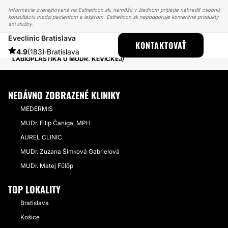
Informácie zverejňované na Estheticon.sk, nemôžu v žiadnom prípade nahradiť osobnú
konzultáciu medzi pacientom a lekárom. Estheticon.sk nepodporuje komerčné produkty
ani služby.
Eveclinic Bratislava
ESTHETICON
PRÍBEHY
KONTAKTOVAŤ
PRÍBEHY TÝKAJÚCE SA ZÁKROKU LABIOPLASTIKA
4.9
(183)
·
Bratislava
LABIOPLASTIKA U MUDR. KEVICKEJ
NEDÁVNO ZOBRAZENÉ KLINIKY
MEDERMIS
MUDr. Filip Čaniga, MPH
AUREL CLINIC
MUDr. Zuzana Šimková Gabrielová
MUDr. Matej Fülöp
TOP LOKALITY
Bratislava
Košice