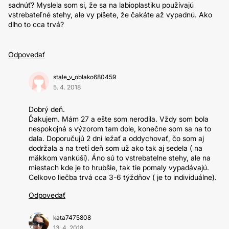
sadnúť? Myslela som si, že sa na labioplastiku používajú
vstrebateľné stehy, ale vy píšete, že čakáte až vypadnú. Ako
dlho to cca trvá?
Odpovedať
stale_v_oblako680459
5. 4. 2018
Dobrý deň.
Ďakujem. Mám 27 a ešte som nerodila. Vždy som bola
nespokojná s výzorom tam dole, konečne som sa na to
dala. Doporučujú 2 dni ležať a oddychovať, čo som aj
dodržala a na tretí deň som už ako tak aj sedela ( na
mäkkom vankúši). Áno sú to vstrebatelne stehy, ale na
miestach kde je to hrubšie, tak tie pomaly vypadávajú.
Celkovo liečba trvá cca 3-6 týždňov ( je to individuálne).
Odpovedať
kata7475808
13. 4. 2018