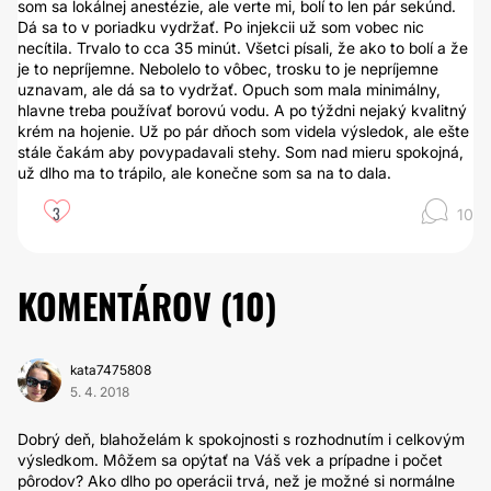
som sa lokálnej anestézie, ale verte mi, bolí to len pár sekúnd.
Dá sa to v poriadku vydržať. Po injekcii už som vobec nic
necítila. Trvalo to cca 35 minút. Všetci písali, že ako to bolí a že
je to nepríjemne. Nebolelo to vôbec, trosku to je nepríjemne
uznavam, ale dá sa to vydržať. Opuch som mala minimálny,
hlavne treba používať borovú vodu. A po týždni nejaký kvalitný
krém na hojenie. Už po pár dňoch som videla výsledok, ale ešte
stále čakám aby povypadavali stehy. Som nad mieru spokojná,
už dlho ma to trápilo, ale konečne som sa na to dala.
3
10
KOMENTÁROV (
10
)
kata7475808
5. 4. 2018
Dobrý deň, blahoželám k spokojnosti s rozhodnutím i celkovým
výsledkom. Môžem sa opýtať na Váš vek a prípadne i počet
pôrodov? Ako dlho po operácii trvá, než je možné si normálne