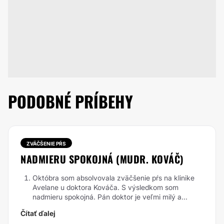
PODOBNÉ PRÍBEHY
ZVÄČŠENIE PŔS
NADMIERU SPOKOJNÁ (MUDR. KOVÁČ)
Októbra som absolvovala zväčšenie pŕs na klinike
Avelane u doktora Kováča. S výsledkom som
nadmieru spokojná. Pán doktor je veľmi milý a...
Čítať ďalej