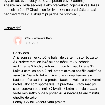
bývam tak dve hodky od BA, či potom odvoz autom je
znesiteľný? Teda sedenie a ako prebiehalo hojenie u vás, ležali
ste cely týždeň? Chodim do školy, takze na prednáškach asi
neobsedim však? Dakujem pripadne za odpoveď :)
Odpovedať
stale_v_oblako680459
14. 8. 2018
Dobrý deň.
Aj ja som sa neskutočne bála, ale verte mi, stojí to za to.
Ak budete mat len lokálnu anestézu, tak v pohode
vydržíte tie 2 hodky autom.....bude to znecitlivene :D.
Ležala som len prvé 2 dni, potom som sa snažila sedieť na
vankúši. Nie je to take citlivé, trosku nepríjemne, ale
budete môcť sedieť na prednáškach. :) Hojenie bolo veľmi
rýchle, ako som spomenula už predtým....vždy mat pri
sebe borovú vodu, nejaký kvalitný krém na hojenie.....a
verte mi všetko bude v poriadku. A neváhajte ani minútu,
choďte do toho :)
Pekný zvyšok večera Vám prajem.