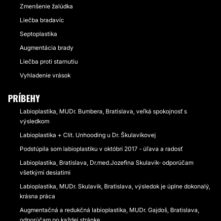
Zmenšenie žalúdka
Liečba bradavíc
Septoplastika
Augmentácia brady
Liečba proti starnutiu
Vyhladenie vrások
PRÍBEHY
Labioplastika, MUDr. Bumbera, Bratislava, veľká spokojnosť s
výsledkom
Labioplastika + Clit. Unhooding u Dr. Škulavíkovej
Podstúpila som labioplastiku v októbri 2017 - úľava a radosť
Labioplastika, Bratislava, Dr.med.Jozefina Skulavik- odporúčam
všetkými desiatimi
Labioplastika, MUDr. Skulavik, Bratislava, výsledok je úplne dokonalý,
krásna práca
Augmentačná a redukčná labioplastika, MUDr. Gajdoš, Bratislava,
odporúčam po každej stránke