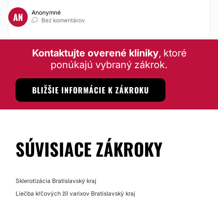
Anonymné
AN
Bez komentárov
Kontaktujte overené kliniky
, ktoré
ponúkajú vybraný zákrok.
BLIŽŠIE INFORMÁCIE K ZÁKROKU
SÚVISIACE ZÁKROKY
Sklerotizácia Bratislavský kraj
Liečba kŕčových žíl varixov Bratislavský kraj