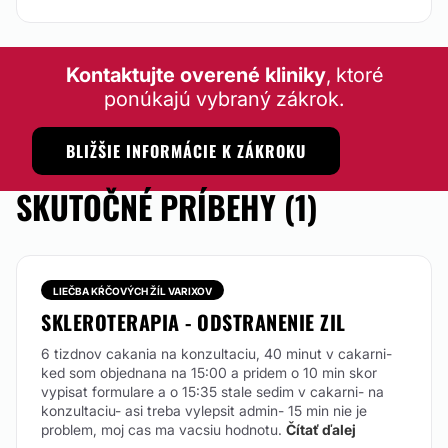
Kontaktujte overené kliniky
, ktoré
ponúkajú vybraný zákrok.
BLIŽŠIE INFORMÁCIE K ZÁKROKU
SKUTOČNÉ PRÍBEHY (1)
LIEČBA KŔČOVÝCH ŽÍL VARIXOV
SKLEROTERAPIA - ODSTRANENIE ZIL
6 tizdnov cakania na konzultaciu, 40 minut v cakarni-
ked som objednana na 15:00 a pridem o 10 min skor
vypisat formulare a o 15:35 stale sedim v cakarni- na
konzultaciu- asi treba vylepsit admin- 15 min nie je
problem, moj cas ma vacsiu hodnotu.
Čítať ďalej