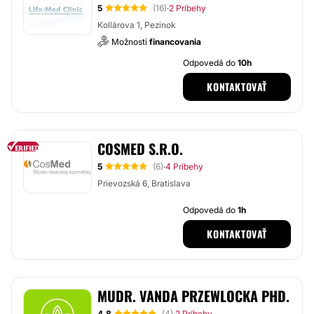
5
(16)
2 Príbehy
·
Kollárova 1, Pezinok
Možnosti
financovania
Odpovedá do
10h
KONTAKTOVAŤ
COSMED S.R.O.
5
(6)
4 Príbehy
·
Prievozská 6, Bratislava
Odpovedá do
1h
KONTAKTOVAŤ
MUDR. VANDA PRZEWLOCKA PHD.
4.8
(4)
2 Príbehy