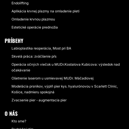
Endolifting
Aplikácia krvnej plazmy na omladenie pleti
Omladenie krvnou plazmou
Estetické operácie prednožia
PRÍBEHY
Labioplastika reoperácia, Most pri BA
Skvelá práca: zväčšenie pŕs
Operácia očných viečok u MUDr.Kostalova Kubicova: výsledok nad
očakávanie
Ošetrenie laserom u usmievavej MUDr. Máčadiovej
Modelácia prsníkov, výplň pier kys. hyalurónovou v Scarlett Clinic,
Košice, nadmieru spokojná
Zvacsenie pier - augmentacia pier
O NÁS
Kto sme?