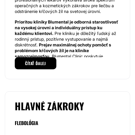
operačných a kozmetických zákrokov pre liečbu a
odstránenie kŕčových žíl na svetovej úrovni.
Prioritou kliniky Blumental je odborná starostlivosť
na vysokej úrovni a individuálny prístup ku
každému klientovi.
Pre kliniku je dôležitý ľudský až
rodinný prístup, pozitívne vystupovanie a najmä
diskrétnosť.
Prejav maximálnej ochoty pomôcť s
problémom kŕčových žíl je na klinike
samozrejmosťou
. Blumental Clinic poskytuje
klientom kvalifikované a profesionálne služby,
ČÍTAŤ ĎALEJ
dostatok informácií, potrebnú starostlivosť a dôslednú
komunikáciu v oblasti varixov.
Spokojnosť klientov je
pre kliniku najvyšším cieľom.
Klinika Blumental rieši najmä estetický a zdravotný
problém.
Špecializuje sa na operáciu kŕčových žíl
pomocou najmodernejšej laserovej techniky.
HLAVNÉ ZÁKROKY
Klinika Blumental Clinic ponúka nie len chirurgické
zákroky, ale aj estetické a kozmetické ošetrenia pre
FLEBOLÓGIA
liečbu varixov. Pri chirurgických zákrokoch,
tím
špecialistov využíva metódu EVLT- Endovaskulárny
laser
, ktorý umožňuje rýchlu a efektívnu liečbu