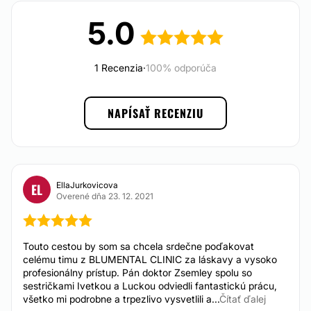
Možnosť videokonzultácie:
5.0
Nie
Možnosť financovania alebo splátok:
1 Recenzia
·
100% odporúča
Nie
NAPÍSAŤ RECENZIU
EllaJurkovicova
EL
Overené dňa 23. 12. 2021
Touto cestou by som sa chcela srdečne poďakovat
celému timu z BLUMENTAL CLINIC za láskavy a vysoko
profesionálny prístup. Pán doktor Zsemley spolu so
sestričkami Ivetkou a Luckou odviedli fantastickú prácu,
všetko mi podrobne a trpezlivo vysvetlili a...
Čítať ďalej