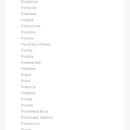
Podzávoz
Pokryváč
Polerieka
Polgrúň
Polievkovia
Poločáre
Porečia
Považský Chlmec
Povina
Požehy
Predmerská
Predmier
Prelač
Pribiš
Príbovce
Pribylina
Prislop
Prosiek
Prostredná Boca
Prostredný Vadičov
Pšurnovice
Pucov