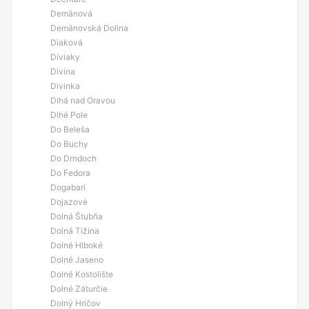
Demänová
Demänovská Dolina
Diaková
Diviaky
Divina
Divinka
Dlhá nad Oravou
Dlhé Pole
Do Beleša
Do Buchy
Do Drndoch
Do Fedora
Dogabari
Dojazové
Dolná Štubňa
Dolná Tižina
Dolné Hlboké
Dolné Jaseno
Dolné Kostolište
Dolné Záturčie
Dolný Hričov