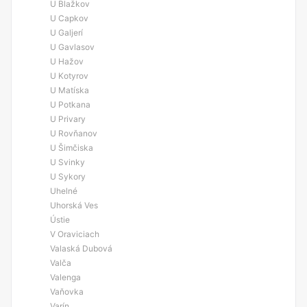
U Blažkov
U Capkov
U Galjerí
U Gavlasov
U Hažov
U Kotyrov
U Matíska
U Potkana
U Privary
U Rovňanov
U Šimčiska
U Svinky
U Sykory
Uhelné
Uhorská Ves
Ústie
V Oraviciach
Valaská Dubová
Valča
Valenga
Vaňovka
Varín