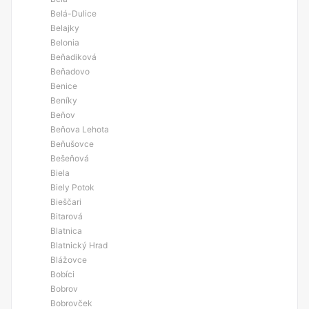
Belá-Dulice
Belajky
Belonia
Beňadiková
Beňadovo
Benice
Beníky
Beňov
Beňova Lehota
Beňušovce
Bešeňová
Biela
Biely Potok
Bieščari
Bitarová
Blatnica
Blatnický Hrad
Blážovce
Bobíci
Bobrov
Bobrovček