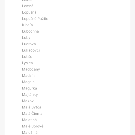
Lomná
Lopušná
Lopušné Pažite
ľubeľa
Ľubochňa
Luby
Ludrová
Lukačovci
Lutiše
Lysica
Madočany
Madzín
Magale
Magurka
Majtánky
Makov
Malá Bytča
Malá Čierna
Malatiná
Malé Borové
Malužiná