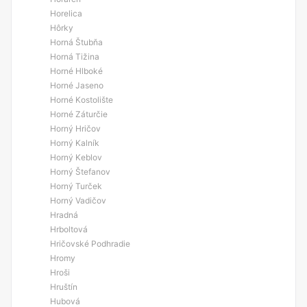
Horelica
Hôrky
Horná Štubňa
Horná Tižina
Horné Hlboké
Horné Jaseno
Horné Kostolište
Horné Záturčie
Horný Hričov
Horný Kalník
Horný Keblov
Horný Štefanov
Horný Turček
Horný Vadičov
Hradná
Hrboltová
Hričovské Podhradie
Hromy
Hroši
Hruštín
Hubová