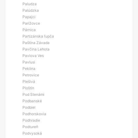
Paludza
Palúdzka
Papajci
Parížovce
Párnica
Partizánska ľupča
Paština Závada
Pavčina Lehota
Pavlova Ves
Pavlusi
Peklina
Petrovice
Plešivá
Ploštín
Pod Stenámi
Podbanské
Podbiel
Podhorskovia
Podhradie
Podtureň
Podvysoká