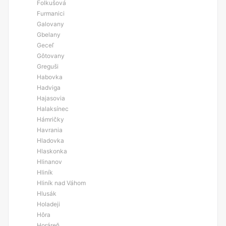
Folkušová
Furmanici
Galovany
Gbelany
Geceľ
Gôtovany
Greguši
Habovka
Hadviga
Hajasovia
Halaksínec
Hámričky
Havrania
Hladovka
Hlaskonka
Hlinanov
Hliník
Hliník nad Váhom
Hlusák
Holadeji
Hôra
Horáreň