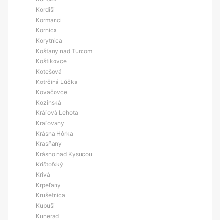
Kordiši
Kormanci
Kornica
Korytnica
Košťany nad Turcom
Koštikovce
Kotešová
Kotrčiná Lúčka
Kovačovce
Kozinská
Kráľová Lehota
Kraľovany
Krásna Hôrka
Krasňany
Krásno nad Kysucou
Krištofský
Krivá
Krpeľany
Krušetnica
Kubuši
Kunerad