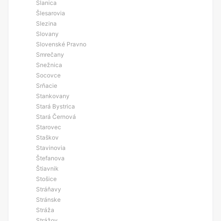
Slanica
Šlesarovia
Slezina
Slovany
Slovenské Pravno
Smrečany
Snežnica
Socovce
Srňacie
Stankovany
Stará Bystrica
Stará Černová
Starovec
Staškov
Stavinovia
Štefanova
Štiavnik
Stošice
Stráňavy
Stránske
Stráža
Strážov