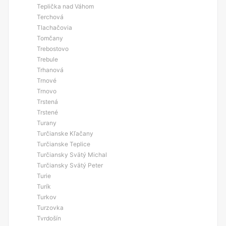
Teplička nad Váhom
Terchová
Tlachačovia
Tomčany
Trebostovo
Trebule
Trhanová
Trnové
Trnovo
Trstená
Trstené
Turany
Turčianske Kľačany
Turčianske Teplice
Turčiansky Svätý Michal
Turčiansky Svätý Peter
Turie
Turík
Turkov
Turzovka
Tvrdošín