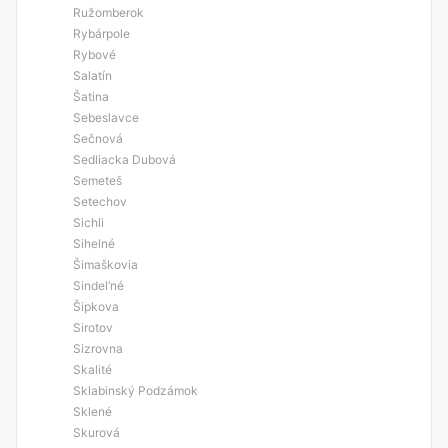
Ružomberok
Rybárpole
Rybové
Salatín
Šatina
Sebeslavce
Sečnová
Sedliacka Dubová
Semeteš
Setechov
Sichli
Sihelné
Šimaškovia
Sindel’né
Šipkova
Sirotov
Sizrovna
Skalité
Sklabinský Podzámok
Sklené
Skurová