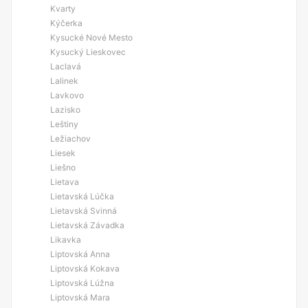
Kvarty
Kýčerka
Kysucké Nové Mesto
Kysucký Lieskovec
Laclavá
Lalinek
Lavkovo
Lazisko
Leštiny
Ležiachov
Liesek
Liešno
Lietava
Lietavská Lúčka
Lietavská Svinná
Lietavská Závadka
Likavka
Liptovská Anna
Liptovská Kokava
Liptovská Lúžna
Liptovská Mara