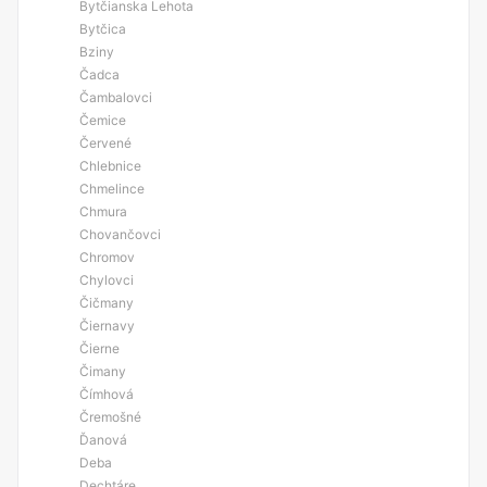
Bytčianska Lehota
Bytčica
Bziny
Čadca
Čambalovci
Čemice
Červené
Chlebnice
Chmelince
Chmura
Chovančovci
Chromov
Chylovci
Čičmany
Čiernavy
Čierne
Čimany
Čímhová
Čremošné
Ďanová
Deba
Dechtáre