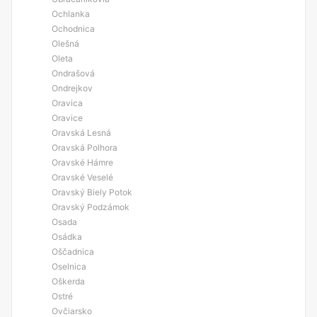
Ochlanka
Ochodnica
Olešná
Oleta
Ondrašová
Ondrejkov
Oravica
Oravice
Oravská Lesná
Oravská Polhora
Oravské Hámre
Oravské Veselé
Oravský Biely Potok
Oravský Podzámok
Osada
Osádka
Oščadnica
Oselnica
Oškerda
Ostré
Ovčiarsko