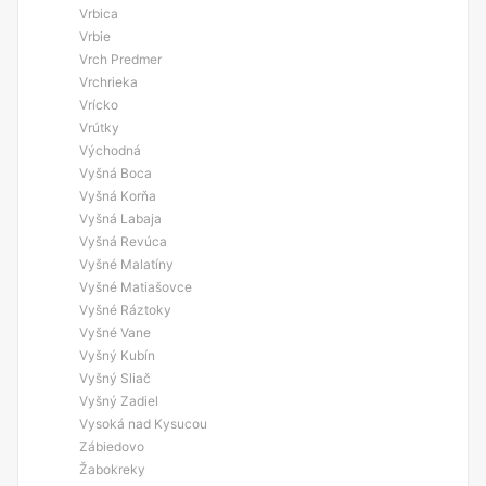
Vrbica
Vrbie
Vrch Predmer
Vrchrieka
Vrícko
Vrútky
Východná
Vyšná Boca
Vyšná Korňa
Vyšná Labaja
Vyšná Revúca
Vyšné Malatíny
Vyšné Matiašovce
Vyšné Ráztoky
Vyšné Vane
Vyšný Kubín
Vyšný Sliač
Vyšný Zadiel
Vysoká nad Kysucou
Zábiedovo
Žabokreky