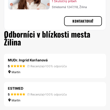
1 Skutočný príbeh
Strieborná 1247/18, Žilina
KONTAKTOVAŤ
Odborníci v blízkosti mesta
Žilina
MUDr. Ingrid Korňanová
5
(1 Recenzia)
·
100% odporúča
Martin
ESTIMED
5
(1 Recenzia)
·
100% odporúča
Martin