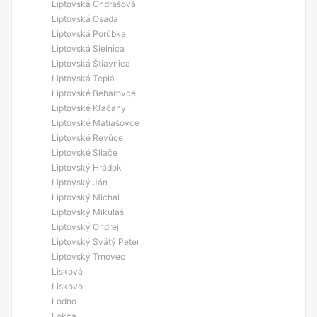
Liptovská Ondrašová
Liptovská Osada
Liptovská Porúbka
Liptovská Sielnica
Liptovská Štiavnica
Liptovská Teplá
Liptovské Beharovce
Liptovské Kľačany
Liptovské Matiašovce
Liptovské Revúce
Liptovské Sliače
Liptovský Hrádok
Liptovský Ján
Liptovský Michal
Liptovský Mikuláš
Liptovský Ondrej
Liptovský Svätý Peter
Liptovský Trnovec
Lisková
Liskovo
Lodno
Lokca