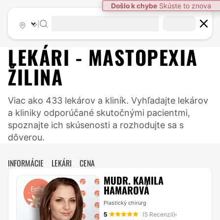
|
LEKÁRI -
MASTOPEXIA
ŽILINA
Viac ako 433 lekárov a kliník. Vyhľadajte lekárov
a kliniky odporúčané skutočnými pacientmi,
spoznajte ich skúsenosti a rozhodujte sa s
dôverou.
INFORMÁCIE
LEKÁRI
CENA
MUDR. KAMILA
HAMAROVÁ
Plastický chirurg
5
(5 Recenzií)
·