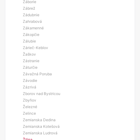
Záborie
Zábrež
Zádubnie
Zahrabová
Zákamenné
Zákopčie
Zálubie
Zárieč-Keblov
Žaškov
Zástranie
Záturčie
Závažná Poruba
Závodie
Zázrivá
Zborov nad Bystricou
Zbyňov
Železné
Zelince
Zemianska Dedina
Zemianska Kotešová
Zemianska Ludrová
Žilina