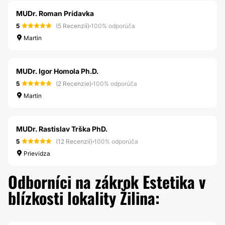
MUDr. Roman Prídavka
5
(5 Recenzií)
·
100% odporúča
Martin
MUDr. Igor Homola Ph.D.
5
(2 Recenzie)
·
100% odporúča
Martin
MUDr. Rastislav Trška PhD.
5
(12 Recenzií)
·
100% odporúča
Prievidza
Odborníci na zákrok Estetika v
blízkosti lokality Žilina: