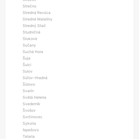
Strečno
Stredná Revúca
Stredné Malatíny
Stredný Sliač
Studničná
Stukove
Sučany
Suchá Hora
Šuja
Šulci
Sulov
Súľov-Hradná
Šútovo
Svarín
Svätá Helena
Svederník
Švošov
Svrčinovec
Sykoria
ťapešovo
Tataria