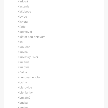
Karlová
Kastania
Kašubove
Kevice
Kiskora
Kľače
Kladivovci
Kláštor pod Znievom
Klin
Klobučná
Klubina
Klubinský Dvor
Klukania
Klukovia
Kňažia
Knezova Lehota
Kociny
Kolárovice
Kolenianky
Komjatná
Konská
Konské