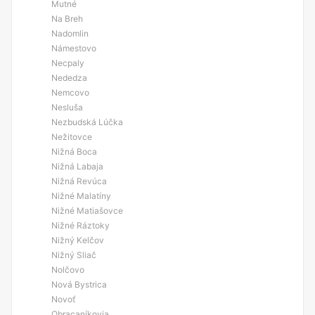
Mutné
Na Breh
Nadomlin
Námestovo
Necpaly
Nededza
Nemcovo
Nesluša
Nezbudská Lúčka
Nežitovce
Nižná Boca
Nižná Labaja
Nižná Revúca
Nižné Malatíny
Nižné Matiašovce
Nižné Ráztoky
Nižný Kelčov
Nižný Sliač
Nolčovo
Nová Bystrica
Novoť
Obracaníkovia