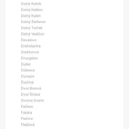
Dolný Kalník
Dolný Keblov
Dolný Kubín
Dolný Štefanov
Dolný Turček
Dolný Vadičov
Dovalovo
Drahošanka
Dražkovce
Druzgalov
Dubie
Dúbrava
Dunajov
Ďurčiná
Dvor Borová
Dvor Široká
Dvorce Svarín
Fačkov
Faluka
Fiačice
Flajšová