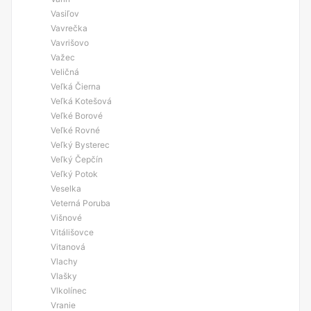
Vasiľov
Vavrečka
Vavrišovo
Važec
Veličná
Veľká Čierna
Veľká Kotešová
Veľké Borové
Veľké Rovné
Veľký Bysterec
Veľký Čepčín
Veľký Potok
Veselka
Veterná Poruba
Višnové
Vitálišovce
Vitanová
Vlachy
Vlašky
Vlkolínec
Vranie