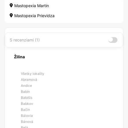
Mastopexia Martin
Mastopexia Prievidza
S recenziami (1)
Žilina
Všetky lokality
Abramová
Andice
Babín
Babišis
Babkov
Bačín
Bálovia
Bánová
Belá