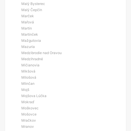
Malý Bysterec
Malý Čepčín
Marček
Mařová
Martin
Martinček
Mažgutovia
Mazuria
Medzibrodie nad Oravou
Medzihradné
Mičianovia
Mikšová
Milošová
Mlinčan
Mojš
Mojšova Lúčka
Mokraď
Moškovec
Mošovce
Mračkov
Mranov