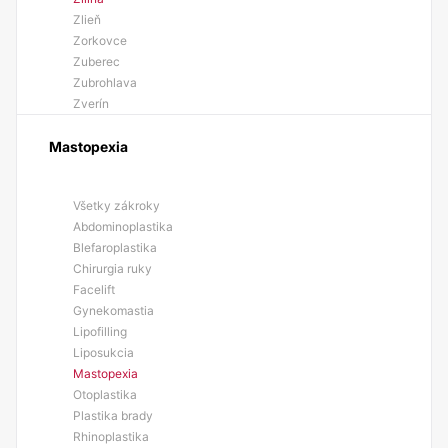
Zlieň
Zorkovce
Zuberec
Zubrohlava
Zverín
Mastopexia
Všetky zákroky
Abdominoplastika
Blefaroplastika
Chirurgia ruky
Facelift
Gynekomastia
Lipofilling
Liposukcia
Mastopexia
Otoplastika
Plastika brady
Rhinoplastika