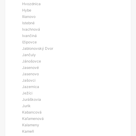
Hvozdnica
Hybe
Ilianovo
Istebné
Ivachnová
Ivančiná
Ižipovce
Jablonovský Dvor
Jančuly
Jánošovce
Jasenové
Jasenovo
Jašovci
Jazernica
Ježíci
Juráškovia
Jurik
Kabancová
Kaľamenová
Kalameny
Kameň