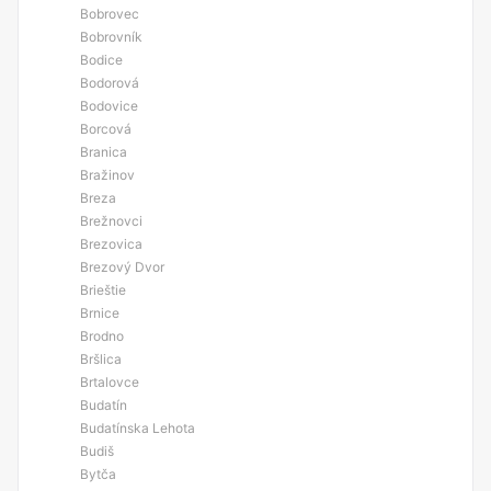
Bobrovec
Bobrovník
Bodice
Bodorová
Bodovice
Borcová
Branica
Bražinov
Breza
Brežnovci
Brezovica
Brezový Dvor
Brieštie
Brnice
Brodno
Bršlica
Brtalovce
Budatín
Budatínska Lehota
Budiš
Bytča