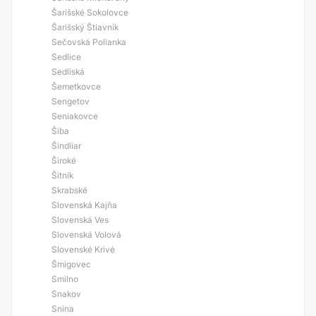
Šarišské Sokolovce
Šarišský Štiavnik
Sečovská Polianka
Sedlice
Sedliská
Šemetkovce
Sengetov
Seniakovce
Šiba
Šindliar
Široké
Šitník
Skrabské
Slovenská Kajňa
Slovenská Ves
Slovenská Volová
Slovenské Krivé
Šmigovec
Smilno
Snakov
Snina