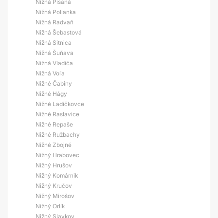
Nižná Pisaná
Nižná Polianka
Nižná Radvaň
Nižná Šebastová
Nižná Sitnica
Nižná Šuňava
Nižná Vladiča
Nižná Voľa
Nižné Čabiny
Nižné Hágy
Nižné Ladičkovce
Nižné Raslavice
Nižné Repaše
Nižné Ružbachy
Nižné Zbojné
Nižný Hrabovec
Nižný Hrušov
Nižný Komárnik
Nižný Kručov
Nižný Mirošov
Nižný Orlík
Nižný Slavkov