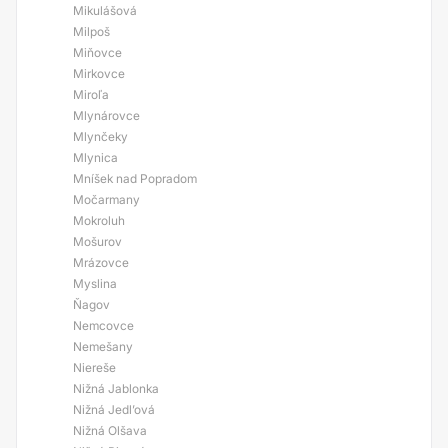
Mikulášová
Milpoš
Miňovce
Mirkovce
Miroľa
Mlynárovce
Mlynčeky
Mlynica
Mníšek nad Popradom
Močarmany
Mokroluh
Mošurov
Mrázovce
Myslina
Ňagov
Nemcovce
Nemešany
Niereše
Nižná Jablonka
Nižná Jedl’ová
Nižná Olšava