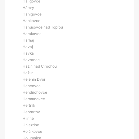
Haligovce
Hámry
Hanigovce
Hankovce
Hanušovce nad Topľou
Harakovce
Harhaj
Havaj
Havka
Havranec
Hažín nad Cirochou
Hažlín
Helenin Dvor
Hencovce
Hendrichovce
Hermanovce
Hertník
Hervartov
Hlinné
Hniezdne
Holčíkovce
Holumnica