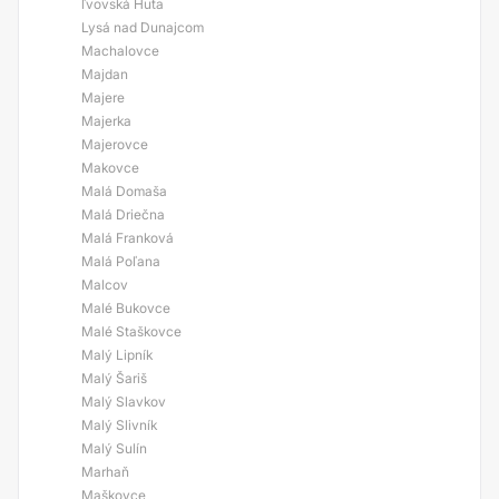
ľvovská Huta
Lysá nad Dunajcom
Machalovce
Majdan
Majere
Majerka
Majerovce
Makovce
Malá Domaša
Malá Driečna
Malá Franková
Malá Poľana
Malcov
Malé Bukovce
Malé Staškovce
Malý Lipník
Malý Šariš
Malý Slavkov
Malý Slivník
Malý Sulín
Marhaň
Maškovce