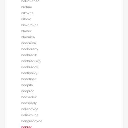
Petrovenec
Pichne
Pikovce
Pilhov
Piskorovce
Plaveč
Plavnica
Podčičva
Podhorany
Podhradík
Podhradisko
Podhrádok
Podlipníky
Podolínec
Podpíla
Podproč
Podsadek
Podspady
Poľanovce
Poliakovce
Pongrácovce
Poprad