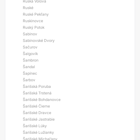
Ruská Volová
Ruské
Ruské Pekľany
Ruskinovce
Ruský Potok
Sabinov
Sabinovské Dvory
Sačurov
Šalgovík
Šambron
Šandal
Šapínec
Šarbov
Šarišská Poruba
Šarišská Trstená
Šarišské Bohdanovce
Šarišské Čierne
Šarišské Dravce
Šarišské Jastrabie
Šarišské Lúky
Šarišské Lužianky
Šarišské Michal’any