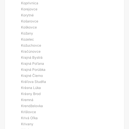
Koprivnica
Korejovce
Korytné
Košarovce
Koškovce
Kožany
Kozelec
Kožuchovce
Kračúnovce
Krajná Bystrá
Krajná Pol’ana
Krajná Porúbka
Krajné Čierno
Kráľova Studňa
Krásna Lúka
Krásny Brod
Kremná
Krendželovka
Krišlovce
Krivá Oľka
Krivany