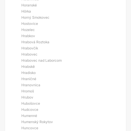
Horanské
Hôrka
Horný Smokovec
Hostovice
Hozelec
Hrabkov
Hrabová Roztoka
Hrabovčík
Hrabovec
Hrabovec nad Laborcom
Hrabskě
Hradisko
Hraničné
Hranovnica
Hromoš
Hrubov
Hubošovce
Hudcovce
Humenné
Humenský Rokytov
Huncovce