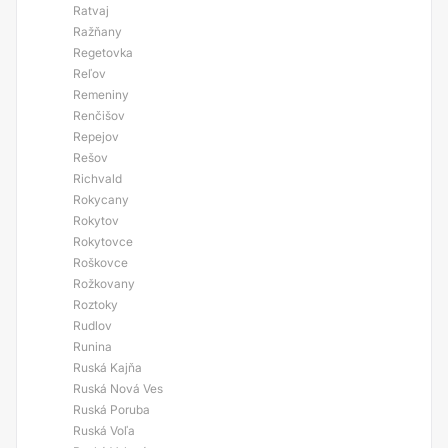
Ratvaj
Ražňany
Regetovka
Reľov
Remeniny
Renčišov
Repejov
Rešov
Richvald
Rokycany
Rokytov
Rokytovce
Roškovce
Rožkovany
Roztoky
Rudlov
Runina
Ruská Kajňa
Ruská Nová Ves
Ruská Poruba
Ruská Voľa