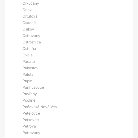
Orkucany
Orlov
Ortuťová
Osadné
Osikov
Ostrovany
Ostrožnica
Osturňa
Ovčie
Pacato
Pakostov
Palota
Papín
Parihuzovce
Pavľany
Pčoliné
Pečovská Nová Ves
Petejovce
Petkovce
Petrova
Petrovany