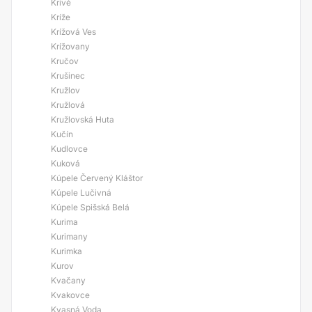
Krivé
Kríže
Krížová Ves
Krížovany
Kručov
Krušinec
Kružlov
Kružlová
Kružlovská Huta
Kučín
Kudlovce
Kuková
Kúpele Červený Kláštor
Kúpele Lučivná
Kúpele Spišská Belá
Kurima
Kurimany
Kurimka
Kurov
Kvačany
Kvakovce
Kvasná Voda