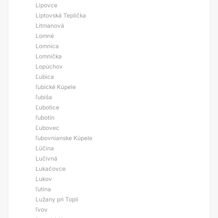
Lipovce
Liptovská Teplička
Litmanová
Lomné
Lomnica
Lomnička
Lopúchov
Ľubica
ľubické Kúpele
ľubiša
Ľubotice
ľubotín
Ľubovec
ľubovnianske Kúpele
Lúčina
Lučivná
Lukačovce
Lukov
ľutina
Lužany pri Topli
ľvov