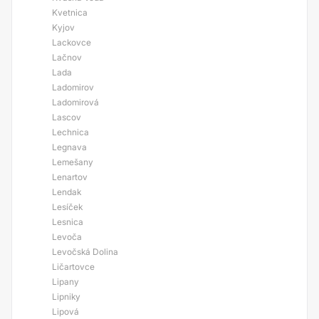
Kvetnica
Kyjov
Lackovce
Lačnov
Lada
Ladomirov
Ladomirová
Lascov
Lechnica
Legnava
Lemešany
Lenartov
Lendak
Lesíček
Lesnica
Levoča
Levočská Dolina
Ličartovce
Lipany
Lipniky
Lipová