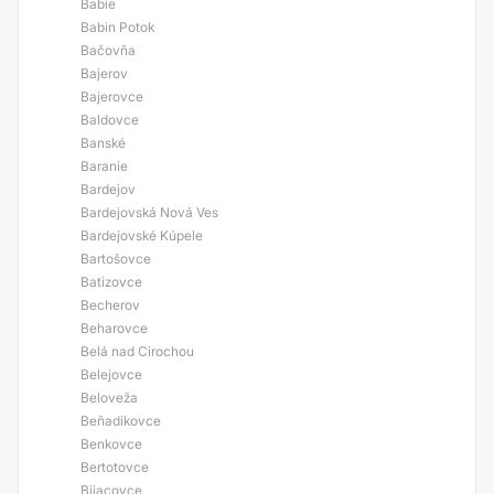
Babie
Babin Potok
Bačovňa
Bajerov
Bajerovce
Baldovce
Banské
Baranie
Bardejov
Bardejovská Nová Ves
Bardejovské Kúpele
Bartošovce
Batizovce
Becherov
Beharovce
Belá nad Cirochou
Belejovce
Beloveža
Beňadikovce
Benkovce
Bertotovce
Bijacovce