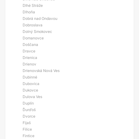
Dlhé Stráže
Dlhoňa
Dobrá nad Ondavou
Dobroslava
Dolný Smokovec
Domanovce
Doščana
Dravce
Drienica
Drienov
Drienovská Nová Ves
Dubinné
Dubovica
Dukovce
Dulova Ves
Duplín
Ďurd’oš
Dvorce
Fijaš
Filice
Fintice