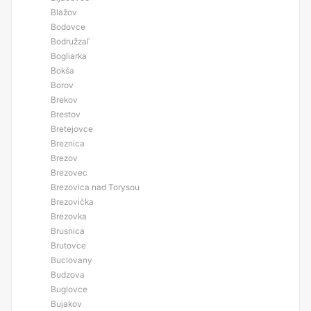
Blažov
Bodovce
Bodružzaľ
Bogliarka
Bokša
Borov
Brekov
Brestov
Bretejovce
Breznica
Brezov
Brezovec
Brezovica nad Torysou
Brezovička
Brezovka
Brusnica
Brutovce
Buclovany
Budzova
Buglovce
Bujakov