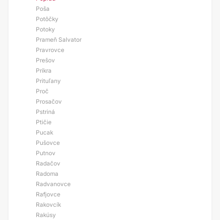
Poša
Potôčky
Potoky
Prameň Salvator
Pravrovce
Prešov
Príkra
Prituľany
Proč
Prosačov
Pstriná
Ptičie
Pucak
Pušovce
Putnov
Radačov
Radoma
Radvanovce
Rafjovce
Rakovcík
Rakúsy