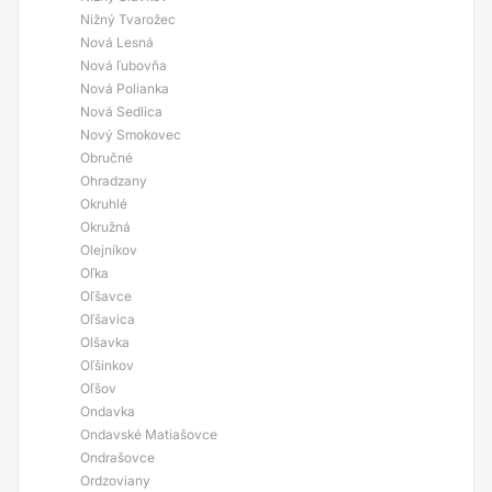
Nižný Tvarožec
Nová Lesná
Nová ľubovňa
Nová Polianka
Nová Sedlica
Nový Smokovec
Obručné
Ohradzany
Okruhlé
Okružná
Olejníkov
Oľka
Oľšavce
Oľšavica
Olšavka
Oľšinkov
Oľšov
Ondavka
Ondavské Matiašovce
Ondrašovce
Ordzoviany