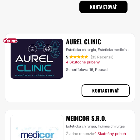
KONTAKTOVAŤ
AUREL CLINIC
Estetická chirurgia, Estetická medicína
5
(33 Recenzií)
·
4 Skutočné príbehy
Scherffelova 16, Poprad
KONTAKTOVAŤ
MEDICOR S.R.O.
Estetická chirurgia, Intímna chirurgia
Žiadne recenzie
1 Skutočný príbeh
·