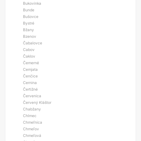
Bukovinka
Bunde
Bušovce
Bystré
Bžany
Bzenov
Čabalovce
Cabov
Čaklov
Čemerné
Cemjata
Čenčice
Cernina
Čertižné
Červenica
Červený Kláštor
Chabžany
Chlmec
Chmeľnica
Chmeľov
Chmeľová