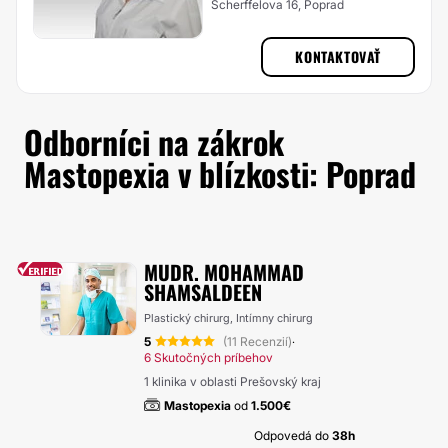
Scherffelova 16, Poprad
KONTAKTOVAŤ
Odborníci na zákrok
Mastopexia v blízkosti: Poprad
MUDR. MOHAMMAD
SHAMSALDEEN
Plastický chirurg, Intímny chirurg
5
(11 Recenzií)
·
6 Skutočných príbehov
1 klinika v oblasti Prešovský kraj
Mastopexia
od
1.500€
Odpovedá do
38h