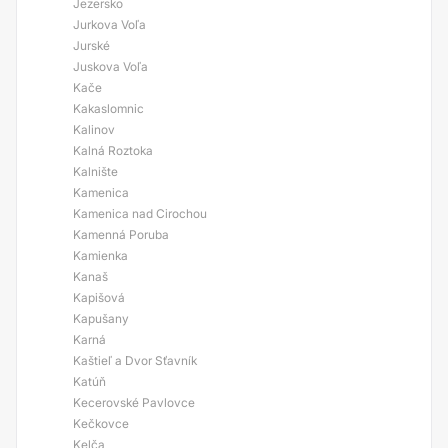
Jezersko
Jurkova Voľa
Jurské
Juskova Voľa
Kače
Kakaslomnic
Kalinov
Kalná Roztoka
Kalnište
Kamenica
Kamenica nad Cirochou
Kamenná Poruba
Kamienka
Kanaš
Kapišová
Kapušany
Karná
Kaštieľ a Dvor Sťavník
Katúň
Kecerovské Pavlovce
Kečkovce
Kelča