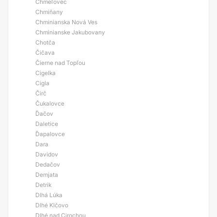
Chmeľovec
Chmiňany
Chminianska Nová Ves
Chminianske Jakubovany
Chotča
Čičava
Čierne nad Topľou
Cigelka
Cigla
Čirč
Čukalovce
Ďačov
Daletice
Ďapalovce
Dara
Davidov
Dedačov
Demjata
Detrik
Dlhá Lúka
Dlhé Klčovo
Dlhé nad Cirochou