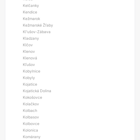
Kelčanky
Kendice
Kežmarok
Kežmarské Žľaby
Kl’ušov-Zábava
Kladzany
Klčov
Klenov
Klenová
Kľušov
Kobylnice
Kobyly
Kojatice
Kojatická Dolina
Kokošovce
Kolačkov
Kolbach
Kolbasov
Kolbovce
Kolonica
Komárany