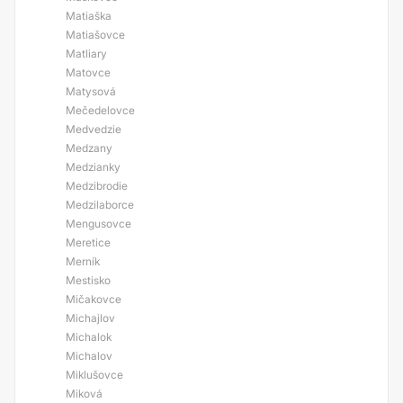
Matiaška
Matiašovce
Matliary
Matovce
Matysová
Mečedelovce
Medvedzie
Medzany
Medzianky
Medzibrodie
Medzilaborce
Mengusovce
Meretice
Merník
Mestisko
Mičakovce
Michajlov
Michalok
Michalov
Miklušovce
Miková