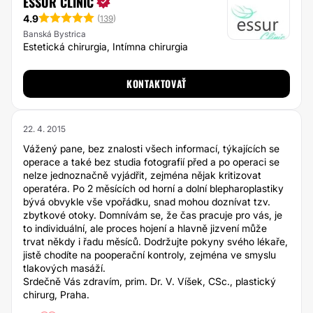
ESSUR CLINIC
4.9
(
139
)
Banská Bystrica
Estetická chirurgia, Intímna chirurgia
KONTAKTOVAŤ
22. 4. 2015
Vážený pane, bez znalosti všech informací, týkajících se
operace a také bez studia fotografií před a po operaci se
nelze jednoznačně vyjádřit, zejména nějak kritizovat
operatéra. Po 2 měsících od horní a dolní blepharoplastiky
bývá obvykle vše vpořádku, snad mohou doznívat tzv.
zbytkové otoky. Domnívám se, že čas pracuje pro vás, je
to individuální, ale proces hojení a hlavně jizvení může
trvat někdy i řadu měsíců. Dodržujte pokyny svého lékaře,
jistě chodíte na pooperační kontroly, zejména ve smyslu
tlakových masáží.
Srdečně Vás zdravím, prim. Dr. V. Víšek, CSc., plastický
chirurg, Praha.