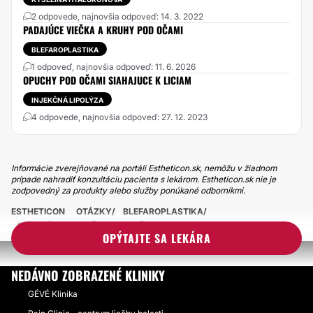
2 odpovede, najnovšia odpoveď: 14. 3. 2022
PADAJÚCE VIEČKA A KRUHY POD OČAMI
BLEFAROPLASTIKA
1 odpoveď, najnovšia odpoveď: 11. 6. 2026
OPUCHY POD OČAMI SIAHAJUCE K LICIAM
INJEKČNÁ LIPOLÝZA
4 odpovede, najnovšia odpoveď: 27. 12. 2023
Informácie zverejňované na portáli Estheticon.sk, nemôžu v žiadnom
prípade nahradiť konzultáciu pacienta s lekárom. Estheticon.sk nie je
zodpovedný za produkty alebo služby ponúkané odborníkmi.
ESTHETICON
OTÁZKY
BLEFAROPLASTIKA
ODSTRÁNENIE VAČKOV OD OČAMI
OPÝTAJTE SA LEKÁRA
NEDÁVNO ZOBRAZENÉ KLINIKY
GÉVÉ Klinika