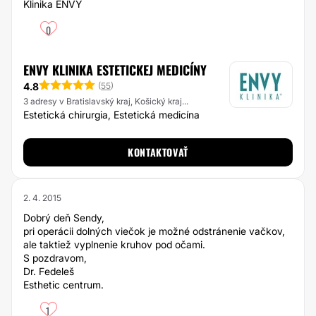
Klinika ENVY
0
ENVY KLINIKA ESTETICKEJ MEDICÍNY
4.8
(
55
)
3 adresy v Bratislavský kraj, Košický kraj...
Estetická chirurgia, Estetická medicína
KONTAKTOVAŤ
2. 4. 2015
Dobrý deň Sendy,
pri operácii dolných viečok je možné odstránenie vačkov,
ale taktiež vyplnenie kruhov pod očami.
S pozdravom,
Dr. Fedeleš
Esthetic centrum.
1