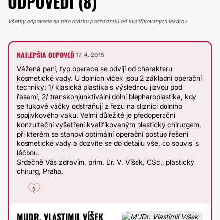
ODPOVEDÍ (8)
Všetky odpovede na túto otázku pochádzajú od kvalifikovaných lekárov
NAJLEPŠIA ODPOVEĎ
·
17. 4. 2015
Vážená paní, typ operace se odvíjí od charakteru
kosmetické vady. U dolních víček jsou 2 základní operační
techniky: 1/ klasická plastika s výslednou jizvou pod
řasami, 2/ transkonjunktivální dolní blepharoplastika, kdy
se tukové váčky odstraňují z řezu na sliznici dolního
spojivkového vaku. Velmi důležité je předoperační
konzultační vyšetření kvalifikovaným plastický chirurgem,
při kterém se stanoví optimální operační postup řešení
kosmetické vady a dozvíte se do detailu vše, co souvisí s
léčbou.
Srdečně Vás zdravím, prim. Dr. V. Víšek, CSc., plastický
chirurg, Praha.
2
MUDR. VLASTIMIL VÍŠEK