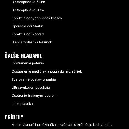
Blefaroplastika Žilina
Blefaroplastika Nitra
Korekcia očných viečok Prešov
Operácia očí Martin
Korekcia očí Poprad
Blepharoplastika Pezinok
ĎALŠIE HĽADANIE
Odstránenie potenia
Odstránenie metličiek a popraskaných žiliek
Tvarovanie pyskov ohanbia
Ultrazvuková liposukcia
Ošetrenie frakčným laserom
Labioplastika
PRÍBEHY
Mám ovisnuté horné viečka a začínam si krčiť čelo keď sa ich...