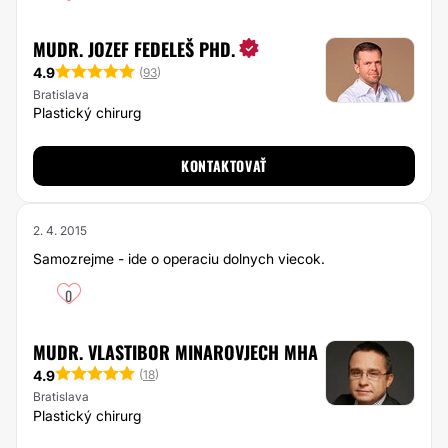
MUDR. JOZEF FEDELEŠ PHD.
4.9
(
93
)
Bratislava
Plastický chirurg
KONTAKTOVAŤ
2. 4. 2015
Samozrejme - ide o operaciu dolnych viecok.
0
MUDR. VLASTIBOR MINAROVJECH MHA
4.9
(
18
)
Bratislava
Plastický chirurg