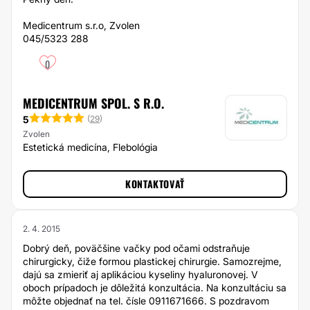
Medicentrum s.r.o, Zvolen
045/5323 288
0
MEDICENTRUM SPOL. S R.O.
5
(
29
)
Zvolen
Estetická medicína, Flebológia
KONTAKTOVAŤ
2. 4. 2015
Dobrý deň, poväčšine vačky pod očami odstraňuje
chirurgicky, čiže formou plastickej chirurgie. Samozrejme,
dajú sa zmieriť aj aplikáciou kyseliny hyaluronovej. V
oboch prípadoch je dôležitá konzultácia. Na konzultáciu sa
môžte objednať na tel. čísle 0911671666. S pozdravom