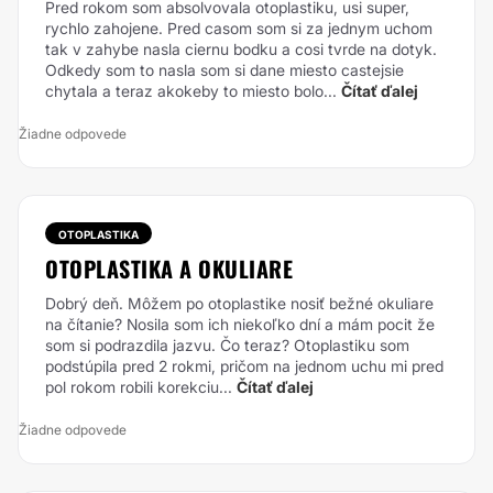
Pred rokom som absolvovala otoplastiku, usi super,
rychlo zahojene. Pred casom som si za jednym uchom
tak v zahybe nasla ciernu bodku a cosi tvrde na dotyk.
Odkedy som to nasla som si dane miesto castejsie
chytala a teraz akokeby to miesto bolo...
Čítať ďalej
Žiadne odpovede
OTOPLASTIKA
OTOPLASTIKA A OKULIARE
Dobrý deň. Môžem po otoplastike nosiť bežné okuliare
na čítanie? Nosila som ich niekoľko dní a mám pocit že
som si podrazdila jazvu. Čo teraz?
Otoplastiku som
podstúpila pred 2 rokmi, pričom na jednom uchu mi pred
pol rokom robili korekciu...
Čítať ďalej
Žiadne odpovede