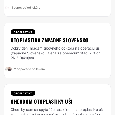
1 odpoveď od lekára
OTOPLASTIKA
OTOPLASTIKA ZAPADNE SLOVENSKO
Dobrý deň, hľadám šikovného doktora na operáciu uší,
(západné Slovensko). Cena za operáciu? Stačí 2-3 dni
PN ? Ďakujem
2 odpovede od lekára
OTOPLASTIKA
OHĽADOM OTOPLASTIKY UŠI
Chcel by som sa spýtať že teraz idem na otoplastiku uši
som muž a že kedy sa môžem ísť prvý krát ostrihať po