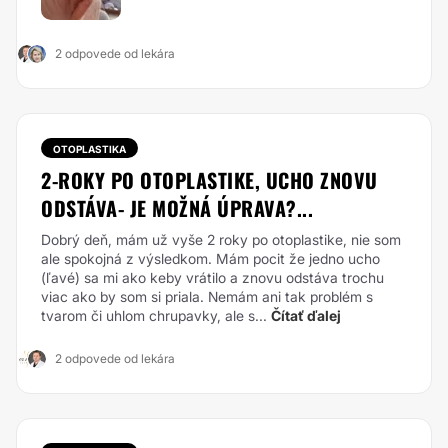
2 odpovede od lekára
OTOPLASTIKA
2-ROKY PO OTOPLASTIKE, UCHO ZNOVU
ODSTÁVA- JE MOŽNÁ ÚPRAVA?...
Dobrý deň, mám už vyše 2 roky po otoplastike, nie som
ale spokojná z výsledkom. Mám pocit že jedno ucho
(ľavé) sa mi ako keby vrátilo a znovu odstáva trochu
viac ako by som si priala. Nemám ani tak problém s
tvarom či uhlom chrupavky, ale s...
Čítať ďalej
2 odpovede od lekára