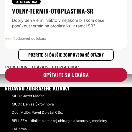
OTOPLASTIKA
VOLNY-TERMIN-OTOPLASTIKA-SR
Dobry den vie mi niekto v nejakom blizkom case
ponúknut termín na otoplastiku v ramci SR?
1 odpoveď od lekára
POZRITE SI ĎALŠIE ZODPOVEDANÉ OTÁZKY
ESTHETICON
OTÁZKY
OTOPLASTIKA
OPÝTAJTE SA LEKÁRA
NEDÁVNO ZOBRAZENÉ KLINIKY
MUDr. Jozef Maďar
MUDr. Denisa Škrovinová
Doc. MUDr. Pavel Doležal CSc.
BELLEZA - klinika plastickej chirurgie a laserovej medicíny
LaDerma