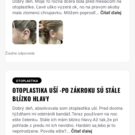
Dobrý deň. Moja 10 ročná dcéra bola pred mesiacom na
otoplastike. Ľavé uško vyzerá ok, no na pravom akoby
mala zlomenú chrupavku. Môžem poprosiť...
Čítať ďalej
Žiadne odpovede
OTOPLASTIKA
OTOPLASTIKA UŠÍ -PO ZÁKROKU SÚ STÁLE
BLÍZKO HLAVY
Dobrý deň, absolvovala som otoplastika uší. Pred dvoma
týždňami mi odstránili bandáž.Teraz používam na noc
ešte čelenku. Stále ich mám blízko hlavy.Až tak,že pri
pohľade z predu mi ich nevidno. Hanbím sa,lebo je to
neprirodzene. Povolia ešte?...
Čítať ďalej