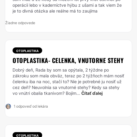
operácii lebo v kaderníctve hýbu z ušami a tak viem že
je to divná otázka ale reálne má to zaujíma
Žiadne odpovede
OTOPLASTIKA
OTOPLASTIKA- CELENKA, VNUTORNE STEHY
Dobrý deň, Rada by som sa opýtala, 2 týždne po
zákroku som mala obväz, teraz po 2 týžňoch mám nosiť
čelenku iba na noc, stačí to? Nie je potrebné ju nosiť už
cez deň? Neuvolnia sa vnutorné stehy? Kedy sa stehy
vo vnútri obalia tkanivom? Bojím...
Čítať ďalej
1 odpoveď od lekára
OTOPLASTIKA