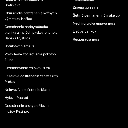
Bratislava
Zmena pohlavia
Chirurgické odstránenie kožných
Šetrný permanentný make up
výrastkov Košice
Nechirurgická úprava nosa
Odstránenie nadbytočného
Liečba varixov
tkaniva z malých pyskov ohanbia
Banská Bystrica
Reoperácia nosa
Botulotoxín Trnava
Povrchové zbrusovanie pokožky
Žilina
Odstraňovanie chĺpkov Nitra
Laserové odstránenie xantelazmy
Prešov
Neinvazívne ošetrenie Martin
Hyláza Poprad
Odstránenie prsných žliaz u
mužov Pezinok