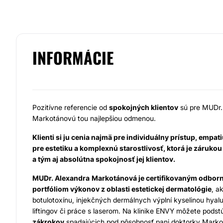
INFORMÁCIE
Pozitívne referencie od
spokojných klientov
sú pre MUDr.
Markotánovú tou najlepšiou odmenou.
Klienti si ju cenia najmä pre individuálny prístup, empa
pre estetiku a komplexnú starostlivosť, ktorá je záruk
a tým aj absolútna spokojnosť jej klientov.
MUDr. Alexandra
Markotánová je certifikovaným odbor
portfóliom výkonov z oblasti estetickej dermatológie
, a
botulotoxínu, injekčných dermálnych výplní kyselinou hyal
liftingov či práce s laserom. Na klinike ENVY môžete podst
zákrokov
spadajúcich pod pôsobnosť pani doktorky Markot