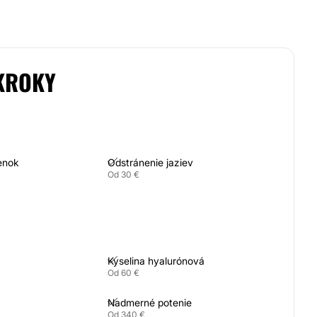
KROKY
enok
Odstránenie jaziev
Od 30 €
Kyselina hyalurónová
Od 60 €
Nadmerné potenie
Od 340 €