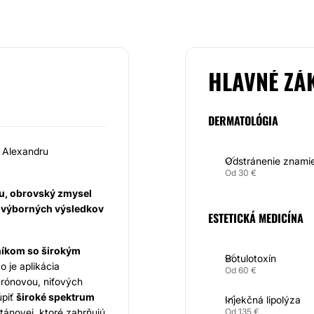
HLAVNÉ ZÁ
DERMATOLÓGIA
 Alexandru
Odstránenie znami
Od 30 €
tiu, obrovský zmysel
ou výborných výsledkov
ESTETICKÁ MEDICÍNA
níkom so širokým
Botulotoxín
ko je aplikácia
Od 60 €
urónovou, niťových
úpiť
široké spektrum
Injekčná lipolýza
ánovej, ktoré zahrňujú
Od 135 €