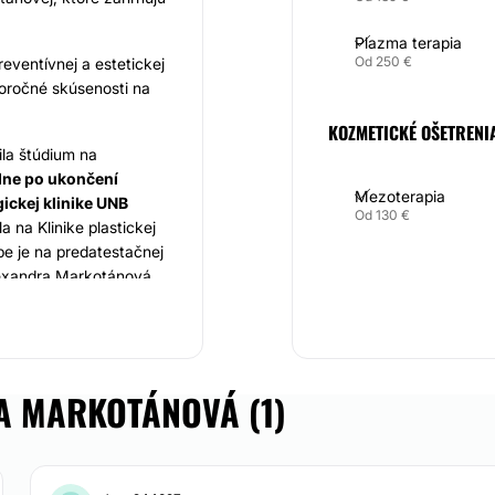
Plazma terapia
Od 250 €
reventívnej a estetickej
lhoročné skúsenosti na
KOZMETICKÉ OŠETRENI
la štúdium na
dne po ukončení
Mezoterapia
gickej klinike UNB
Od 130 €
 na Klinike plastickej
be je na predatestačnej
Alexandra Markotánová
gia od roku 2012.
V
 odborných školení,
kej a rekonštrukčnej
A MARKOTÁNOVÁ (1)
kým na
kvalitu
a
ovanie najmodernejších