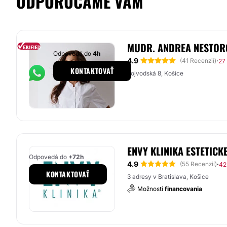
ODPORÚČAME VÁM
MUDR. ANDREA NESTOR
Odpovedá do
4h
4.9
·
(41 Recenzií)
27
KONTAKTOVAŤ
Vojvodská 8, Košice
ENVY KLINIKA ESTETICK
Odpovedá do
+72h
4.9
·
(55 Recenzií)
42
KONTAKTOVAŤ
3 adresy v Bratislava, Košice
Možnosti
financovania