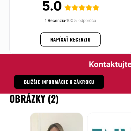
5.0
lekárskych metód a postupov a vytváranie komfortného pro
klientov.
Pre pani doktorku
1 Recenzia
je dôležitá najmä vysoká profesionalit
·
100% odporúča
individuálny prístup
ku každému klientovi za použitia b
komplexných riešení.
NAPÍSAŤ RECENZIU
Možnosť videokonzultácie:
Nie
Kontaktujte
Možnosť financovania alebo splátok:
Nie
BLIŽŠIE INFORMÁCIE K ZÁKROKU
OBRÁZKY (2)