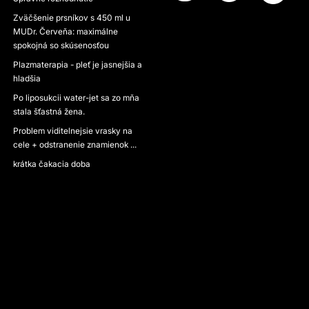
Zväčšenie prsníkov s 450 ml u
MUDr. Červeňa: maximálne
spokojná so skúsenosťou
Plazmaterapia - pleť je jasnejšia a
hladšia
Po liposukcii water-jet sa zo mňa
stala šťastná žena.
Problem viditelnejsie vrasky na
cele + odstranenie znamienok ...
krátka čakacia doba