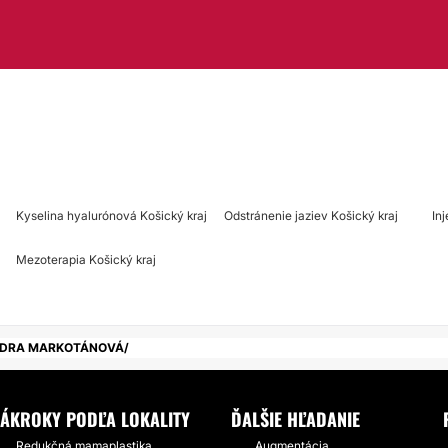
Kyselina hyalurónová Košický kraj
Odstránenie jaziev Košický kraj
In
Mezoterapia Košický kraj
NDRA MARKOTÁNOVÁ
ZÁKROKY PODĽA LOKALITY
ĎALŠIE HĽADANIE
Redukčná mamaplastika
Augmentácia