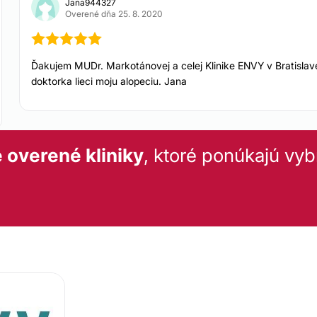
Jana944327
stredia pre svojich
Overené dňa 25. 8. 2020
a, diskrétnosť
a
ezpečných metód a
Ďakujem MUDr. Markotánovej a celej Klinike ENVY v Bratislave
doktorka lieci moju alopeciu. Jana
 overené kliniky
, ktoré ponúkajú vyb