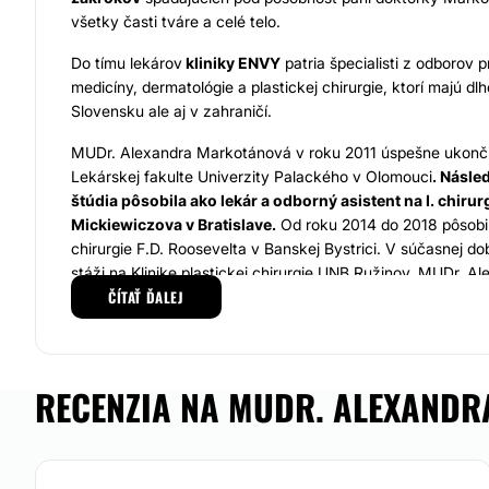
všetky časti tváre a celé telo.
Do tímu lekárov
kliniky ENVY
patria špecialisti z odborov p
medicíny, dermatológie a plastickej chirurgie, ktorí majú d
Slovensku ale aj v zahraničí.
MUDr. Alexandra Markotánová v roku 2011 úspešne ukonči
Lekárskej fakulte Univerzity Palackého v Olomouci
. Násle
štúdia pôsobila ako lekár a odborný asistent na I. chirur
Mickiewiczova v Bratislave.
Od roku 2014 do 2018 pôsobila
chirurgie F.D. Roosevelta v Banskej Bystrici. V súčasnej do
stáži na Klinike plastickej chirurgie UNB Ružinov. MUDr. 
ČÍTAŤ ĎALEJ
je zapísaná do atestačnej prípravy v obore plastická chirur
súčasnosti pani doktorka pôsobí na klinike ENVY.
Pravidelne sa zúčastňuje na domácich ale aj zahraničných
stáží, kongresov a workshopov v oblasti plastickej, estetic
RECENZIA NA MUDR. ALEXANDR
chirurgie.
Pani doktorka Markotánová
kladie veľký dôraz
predovšet
bezpečnosť
poskytovanej lekárskej starostlivosti, uplatň