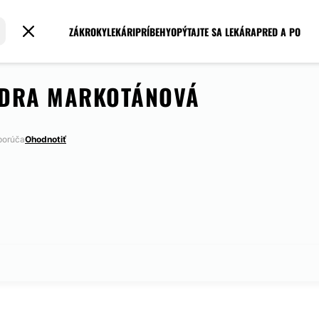
ZÁKROKY
LEKÁRI
PRÍBEHY
OPÝTAJTE SA LEKÁRA
PRED A PO
NDRA MARKOTÁNOVÁ
porúča
Ohodnotiť