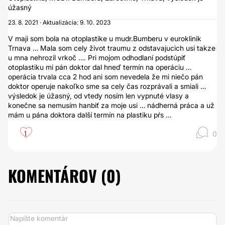
úžasný
23. 8. 2021 · Aktualizácia: 9. 10. 2023
V maji som bola na otoplastike u mudr.Bumberu v euroklinik
Trnava … Mala som cely život traumu z odstavajucich usi takze
u mna nehrozil vrkoč …. Pri mojom odhodlaní podstúpiť
otoplastiku mi pán doktor dal hneď termín na operáciu …
operácia trvala cca 2 hod ani som nevedela že mi niečo pán
doktor operuje nakoľko sme sa cely čas rozprávali a smiali …
výsledok je úžasný, od vtedy nosím len vypnuté vlasy a
konečne sa nemusím hanbiť za moje usi … nádherná práca a už
mám u pána doktora další termín na plastiku pŕs …
1
0
KOMENTÁROV (
0
)