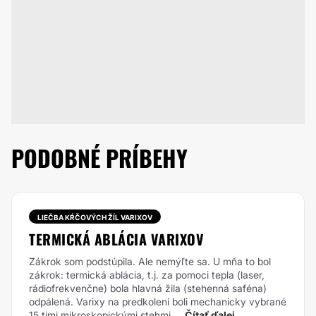
PODOBNÉ PRÍBEHY
LIEČBA KŔČOVÝCH ŽÍL VARIXOV
TERMICKÁ ABLÁCIA VARIXOV
Zákrok som podstúpila. Ale nemýľte sa. U mňa to bol
zákrok: termická ablácia, t.j. za pomoci tepla (laser,
rádiofrekvenčne) bola hlavná žila (stehenná saféna)
odpálená. Varixy na predkolení boli mechanicky vybrané
15 timi mikroskopickými stehmi....
Čítať ďalej