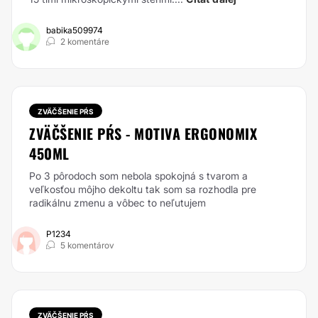
babika509974
2 komentáre
ZVÄČŠENIE PŔS
ZVÄČŠENIE PŔS - MOTIVA ERGONOMIX
450ML
Po 3 pôrodoch som nebola spokojná s tvarom a
veľkosťou môjho dekoltu tak som sa rozhodla pre
radikálnu zmenu a vôbec to neľutujem
P1234
5 komentárov
ZVÄČŠENIE PŔS