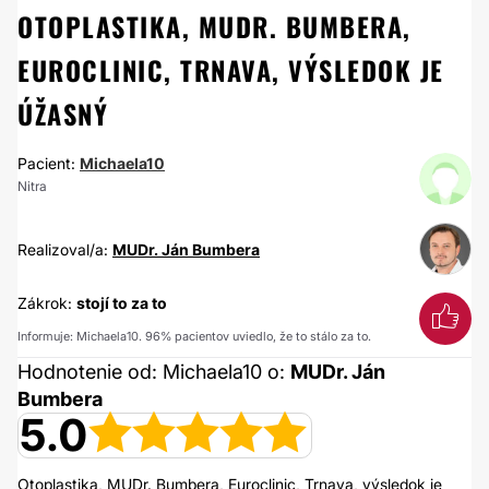
OTOPLASTIKA, MUDR. BUMBERA,
EUROCLINIC, TRNAVA, VÝSLEDOK JE
ÚŽASNÝ
Pacient:
Michaela10
Nitra
Realizoval/a:
MUDr. Ján Bumbera
Zákrok:
stojí to za to
Informuje: Michaela10. 96% pacientov uviedlo, že to stálo za to.
Hodnotenie od: Michaela10 o:
MUDr. Ján
Bumbera
5.0
Otoplastika, MUDr. Bumbera, Euroclinic, Trnava, výsledok je