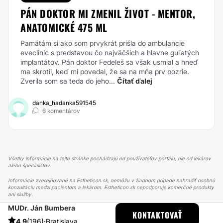
PÁN DOKTOR MI ZMENIL ŽIVOT - MENTOR,
ANATOMICKÉ 475 ML
Pamätám si ako som prvykrát prišla do ambulancie
eveclinic s predstavou čo najväčších a hlavne guľatých
implantátov. Pán doktor Fedeleš sa však usmial a hneď
ma skrotil, keď mi povedal, že sa na mňa prv pozrie.
Zverila som sa teda do jeho...
Čítať ďalej
danka_hadanka591545
6 komentárov
Všetky informácie na tejto stránke pochádzajú od používateľov portálu, nie od lekárov
alebo špecialistov.
Informácie zverejňované na Estheticon.sk, nemôžu v žiadnom prípade nahradiť osobnú
konzultáciu medzi pacientom a lekárom. Estheticon.sk nepodporuje komerčné produkty
ani služby.
MUDr. Ján Bumbera
ESTHETICON
PRÍBEHY
KONTAKTOVAŤ
PRÍBEHY TÝKAJÚCE SA ZÁKROKU OTOPLASTIKA
4.9
(196)
·
Bratislava