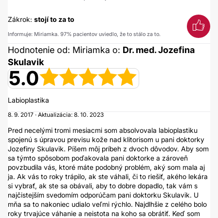
Zákrok:
stojí to za to
Informuje: Miriamka. 97% pacientov uviedlo, že to stálo za to.
Hodnotenie od: Miriamka o:
Dr. med. Jozefina
Skulavik
5.0
Labioplastika
8. 9. 2017 · Aktualizácia: 8. 10. 2023
Pred necelými tromi mesiacmi som absolvovala labioplastiku
spojenú s úpravou previsu kože nad klitorisom u pani doktorky
Jozefiny Skulavik. Píšem môj príbeh z dvoch dôvodov. Aby som
sa týmto spôsobom poďakovala pani doktorke a zároveň
povzbudila vás, ktoré máte podobný problém, aký som mala aj
ja. Ak vás to roky trápilo, ak ste váhali, či to riešiť, akého lekára
si vybrať, ak ste sa obávali, aby to dobre dopadlo, tak vám s
najčistejším svedomím odporúčam pani doktorku Skulavik. U
mňa sa to nakoniec udialo veľmi rýchlo. Najdlhšie z celého bolo
roky trvajúce váhanie a neistota na koho sa obrátiť. Keď som