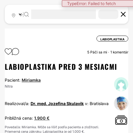
TypeError: Failed to fetch
|
LABIOPLASTIKA
5
Páči sa mi
1 komentár
LABIOPLASTIKA PRED 3 MESIACMI
Pacient:
Miriamka
Nitra
Realizoval/a:
Dr. med. Jozefina Skulavik
v: Bratislava
Približná cena:
1.900 €
Povedal/a: Miriamka. Môže sa líšiť podľa pacienta a zložitosti.
Priemerná cena zákroku: Labioplastika je od 1.000 €.