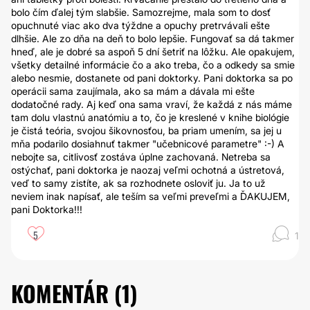
bolo čím ďalej tým slabšie. Samozrejme, mala som to dosť
opuchnuté viac ako dva týždne a opuchy pretrvávali ešte
dlhšie. Ale zo dňa na deň to bolo lepšie. Fungovať sa dá takmer
hneď, ale je dobré sa aspoň 5 dní šetriť na lôžku. Ale opakujem,
všetky detailné informácie čo a ako treba, čo a odkedy sa smie
alebo nesmie, dostanete od pani doktorky. Pani doktorka sa po
operácii sama zaujímala, ako sa mám a dávala mi ešte
dodatočné rady. Aj keď ona sama vraví, že každá z nás máme
tam dolu vlastnú anatómiu a to, čo je kreslené v knihe biológie
je čistá teória, svojou šikovnosťou, ba priam umením, sa jej u
mňa podarilo dosiahnuť takmer "učebnicové parametre" :-) A
nebojte sa, citlivosť zostáva úplne zachovaná. Netreba sa
ostýchať, pani doktorka je naozaj veľmi ochotná a ústretová,
veď to samy zistíte, ak sa rozhodnete osloviť ju. Ja to už
neviem inak napísať, ale teším sa veľmi preveľmi a ĎAKUJEM,
pani Doktorka!!!
5
1
KOMENTÁR (
1
)