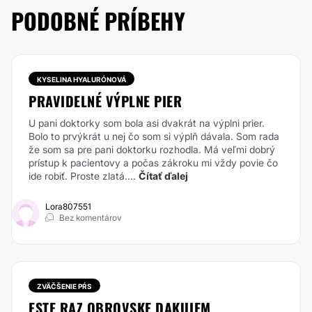
PODOBNÉ PRÍBEHY
KYSELINA HYALURÓNOVÁ
PRAVIDELNÉ VÝPLNE PIER
U pani doktorky som bola asi dvakrát na výplni prier.
Bolo to prvýkrát u nej čo som si výplň dávala. Som rada
že som sa pre pani doktorku rozhodla. Má veľmi dobrý
prístup k pacientovy a počas zákroku mi vždy povie čo
ide robiť. Proste zlatá....
Čítať ďalej
Lora807551
Bez komentárov
ZVÄČŠENIE PŔS
ESTE RAZ OBROVSKE DAKUJEM