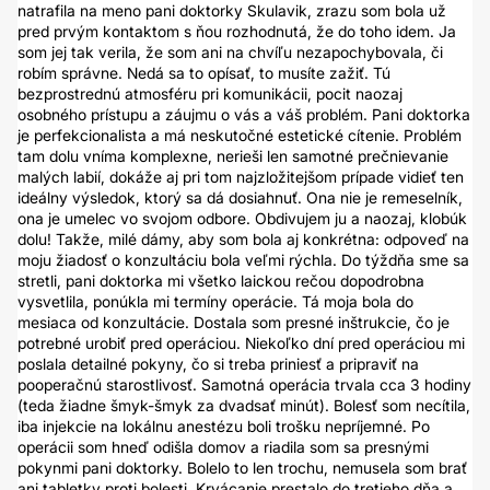
natrafila na meno pani doktorky Skulavik, zrazu som bola už
pred prvým kontaktom s ňou rozhodnutá, že do toho idem. Ja
som jej tak verila, že som ani na chvíľu nezapochybovala, či
robím správne. Nedá sa to opísať, to musíte zažiť. Tú
bezprostrednú atmosféru pri komunikácii, pocit naozaj
osobného prístupu a záujmu o vás a váš problém. Pani doktorka
je perfekcionalista a má neskutočné estetické cítenie. Problém
tam dolu vníma komplexne, nerieši len samotné prečnievanie
malých labií, dokáže aj pri tom najzložitejšom prípade vidieť ten
ideálny výsledok, ktorý sa dá dosiahnuť. Ona nie je remeselník,
ona je umelec vo svojom odbore. Obdivujem ju a naozaj, klobúk
dolu! Takže, milé dámy, aby som bola aj konkrétna: odpoveď na
moju žiadosť o konzultáciu bola veľmi rýchla. Do týždňa sme sa
stretli, pani doktorka mi všetko laickou rečou dopodrobna
vysvetlila, ponúkla mi termíny operácie. Tá moja bola do
mesiaca od konzultácie. Dostala som presné inštrukcie, čo je
potrebné urobiť pred operáciou. Niekoľko dní pred operáciou mi
poslala detailné pokyny, čo si treba priniesť a pripraviť na
pooperačnú starostlivosť. Samotná operácia trvala cca 3 hodiny
(teda žiadne šmyk-šmyk za dvadsať minút). Bolesť som necítila,
iba injekcie na lokálnu anestézu boli trošku nepríjemné. Po
operácii som hneď odišla domov a riadila som sa presnými
pokynmi pani doktorky. Bolelo to len trochu, nemusela som brať
ani tabletky proti bolesti. Krvácanie prestalo do tretieho dňa a