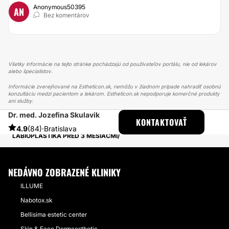
Anonymous50395
AN
Bez komentárov
Všetky informácie na tejto stránke pochádzajú od používateľov portálu, nie od lekárov
alebo špecialistov.
Informácie zverejňované na Estheticon.sk, nemôžu v žiadnom prípade nahradiť osobnú
konzultáciu medzi pacientom a lekárom. Estheticon.sk nepodporuje komerčné produkty
ani služby.
Dr. med. Jozefina Skulavik
ESTHETICON
PRÍBEHY
KONTAKTOVAŤ
PRÍBEHY TÝKAJÚCE SA ZÁKROKU LABIOPLASTIKA
4.9
(84)
·
Bratislava
LABIOPLASTIKA PRED 3 MESIACMI
NEDÁVNO ZOBRAZENÉ KLINIKY
ILLUME
Nabotox.sk
Bellisima estetic center
Skin & Face Dermaesthetic