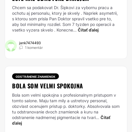
Chcem sa podakovat Dr. Šipkovi za vybornu pracu a
ochotu aj personalu, ktory je skvely . Napriek asymetrii,
s ktorou som prisla Pan Doktor spravil vsetko pre to,
aby bol minimalny rozdiel. Som 7 tyzden po operacii a
vsetko vyzera skvelo . Konecne...
Čítať ďalej
jank7474493
1 komentár
ODSTRÁNENIE ZNAMIENOK
BOLA SOM VELMI SPOKOJNA
Bola som velmi spokojna s profesionalnym pristupom v
tomto salone. Maju tam mily a ustretovy personal,
obzvlast ocenujem pristup p. doktorky. Absolvovala som
tu odstranovanie dvoch znamienok a kuru na
odstranenie nadmernej pigmentacie na tvari...
Čítať
ďalej