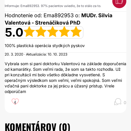
Informuje: Ema892953. 97% pacientov uviedlo, že to stálo za to.
Hodnotenie od: Ema892953 o:
MUDr. Silvia
Valentová - Strenáčiková PhD
5.0
100% plastická operácia stydkých pyskov
20. 3. 2020 · Aktualizácia: 10. 10. 2023
Vybrala som si pani doktorku Valentovú na základe doporučenia
od kamarátky. Som veľmi rada, že som sa takto rozhodla. Už
pri konzultácii mi bolo všetko dôkladne vysvetlené. S
operačným výsledkom som veľmi, veľmi spokojná. Som veľmi
vďačná pani doktorke za jej prácu a úžasný prístup. Vrele
odporúčam
4
0
KOMENTÁROV (
0
)