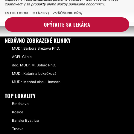
zodpovedný za produkty alebo služby ponúkané odborníkmi.
ESTHETICON
OTÁZKY
ZVÄČŠENIE PŔS
VEĽKOSŤ PŔS S ANATOMICKÝM IMPLANTÁTOM 360 ML
OPÝTAJTE SA LEKÁRA
NEDÁVNO ZOBRAZENÉ KLINIKY
MUDr. Barbora Brezová PhD.
AGEL Clinic
doc. MUDr. M. Boháč PhD.
MUDr. Katarína Lukačková
MUDr. Menhal Abou Hamdan
TOP LOKALITY
Bratislava
Košice
Banská Bystrica
Trnava