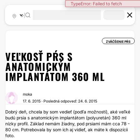
TypeError: Failed to fetch
|
ZVÄČŠENIE PŔS
VEĽKOSŤ PŔS S
ANATOMICKÝM
IMPLANTÁTOM 360 ML
moka
17. 6. 2015 · Posledná odpoveď: 24. 6. 2015
Dobrý deň, chcela by som vedieť (podľa možnosti), aké veľké
budú prsia s anatomickým implantátom (polyuretán) 360 ml
nízky profil. Základ nemám žiadny, pod prsiami mám cca 78 -
80 cm. Potrebovala by som ich aj vidieť, ak máte k dispozícii
foto.