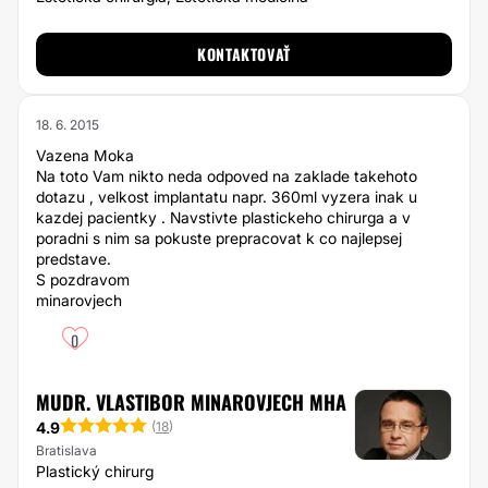
KONTAKTOVAŤ
18. 6. 2015
Vazena Moka
Na toto Vam nikto neda odpoved na zaklade takehoto
dotazu , velkost implantatu napr. 360ml vyzera inak u
kazdej pacientky . Navstivte plastickeho chirurga a v
poradni s nim sa pokuste prepracovat k co najlepsej
predstave.
S pozdravom
minarovjech
0
MUDR. VLASTIBOR MINAROVJECH MHA
4.9
(
18
)
Bratislava
Plastický chirurg