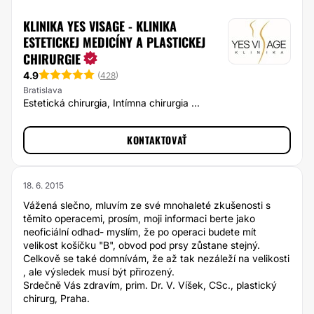
KLINIKA YES VISAGE - KLINIKA
ESTETICKEJ MEDICÍNY A PLASTICKEJ
CHIRURGIE
4.9
(
428
)
Bratislava
Estetická chirurgia, Intímna chirurgia ...
KONTAKTOVAŤ
18. 6. 2015
Vážená slečno, mluvím ze své mnohaleté zkušenosti s
těmito operacemi, prosím, moji informaci berte jako
neoficiální odhad- myslím, že po operaci budete mít
velikost košíčku "B", obvod pod prsy zůstane stejný.
Celkově se také domnívám, že až tak nezáleží na velikosti
, ale výsledek musí být přirozený.
Srdečně Vás zdravím, prim. Dr. V. Víšek, CSc., plastický
chirurg, Praha.