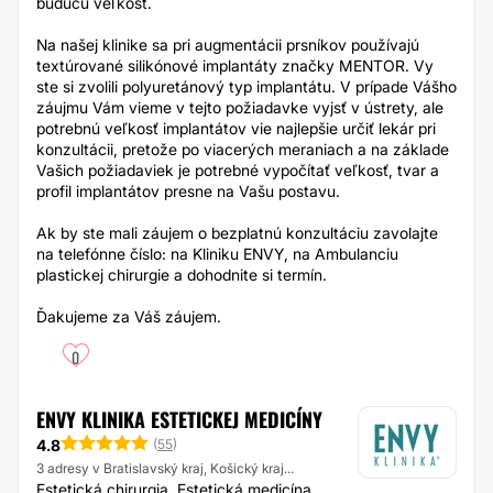
budúcu veľkosť.
Na našej klinike sa pri augmentácii prsníkov používajú
textúrované silikónové implantáty značky MENTOR. Vy
ste si zvolili polyuretánový typ implantátu. V prípade Vášho
záujmu Vám vieme v tejto požiadavke vyjsť v ústrety, ale
potrebnú veľkosť implantátov vie najlepšie určiť lekár pri
konzultácii, pretože po viacerých meraniach a na základe
Vašich požiadaviek je potrebné vypočítať veľkosť, tvar a
profil implantátov presne na Vašu postavu.
Ak by ste mali záujem o bezplatnú konzultáciu zavolajte
na telefónne číslo: na Kliniku ENVY, na Ambulanciu
plastickej chirurgie a dohodnite si termín.
Ďakujeme za Váš záujem.
0
ENVY KLINIKA ESTETICKEJ MEDICÍNY
4.8
(
55
)
3 adresy v Bratislavský kraj, Košický kraj...
Estetická chirurgia, Estetická medicína