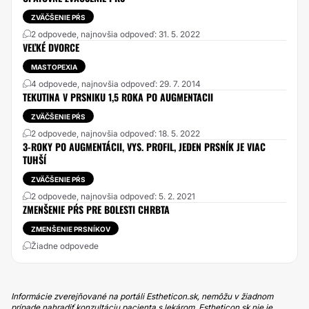
ZVÄČŠENIE PŔS
2 odpovede, najnovšia odpoveď: 31. 5. 2022
VEĽKÉ DVORCE
MASTOPEXIA
4 odpovede, najnovšia odpoveď: 29. 7. 2014
TEKUTINA V PRSNIKU 1,5 ROKA PO AUGMENTACII
ZVÄČŠENIE PŔS
2 odpovede, najnovšia odpoveď: 18. 5. 2022
3-ROKY PO AUGMENTÁCII, VYS. PROFIL, JEDEN PRSNÍK JE VIAC
TUHŠÍ
ZVÄČŠENIE PŔS
2 odpovede, najnovšia odpoveď: 5. 2. 2021
ZMENŠENIE PŔS PRE BOLESTI CHRBTA
ZMENŠENIE PRSNÍKOV
Žiadne odpovede
Informácie zverejňované na portáli Estheticon.sk, nemôžu v žiadnom
prípade nahradiť konzultáciu pacienta s lekárom. Estheticon.sk nie je