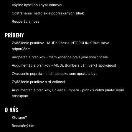
Výplne kyselinou hyalurónovou
Odstránenie metličiek a popraskaných žiliek
Reoperácia nosa
PRÍBEHY
Zväčšenie prsníkov - MUDr. Rácz a INTERKLINIK Bratislava -
odporúčam
Reoperácia prsníkov - mám konečne prsia jaké som chcela
Augumentácia prsníkov - MUDr. Bumbera Ján, veľká spokojnosť
Zvacsenie poprsia - tri dni po opke som upratala byt
Zväčšenie prsníkov o tri veľkosti
Augumentácia prsníkov, Dr. Ján Bumbera - profík s veľmi priateľským
prístupom
O NÁS
Kto sme?
Redakčný tím