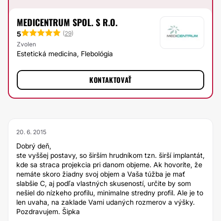
MEDICENTRUM SPOL. S R.O.
5
(
29
)
Zvolen
Estetická medicína, Flebológia
KONTAKTOVAŤ
20. 6. 2015
Dobrý deň,
ste vyššej postavy, so širším hrudníkom tzn. širší implantát,
kde sa straca projekcia pri danom objeme. Ak hovoríte, že
nemáte skoro žiadny svoj objem a Vaša túžba je mať
slabšie C, aj podľa vlastných skuseností, určite by som
nešiel do nízkeho profilu, minimalne stredny profil. Ale je to
len uvaha, na zaklade Vami udaných rozmerov a výšky.
Pozdravujem. Šipka