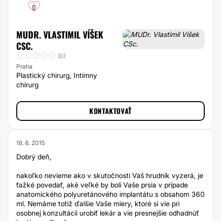
0
MUDR. VLASTIMIL VÍŠEK
CSC.
(0)
Praha
Plastický chirurg, Intímny
chirurg
KONTAKTOVAŤ
18. 6. 2015
Dobrý deň,
nakoľko nevieme ako v skutočnosti Váš hrudník vyzerá, je
ťažké povedať, aké veľké by boli Vaše prsia v prípade
anatomického polyuretánového implantátu s obsahom 360
ml. Nemáme totiž ďalšie Vaše miery, ktoré si vie pri
osobnej konzultácii urobiť lekár a vie presnejšie odhadnúť