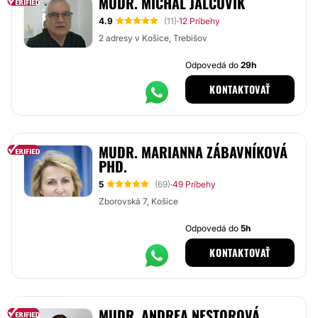
MUDR. MICHAL JALČOVÍK
4.9
(11)
12 Príbehy
·
2 adresy v Košice, Trebišov
Odpovedá do
29h
KONTAKTOVAŤ
MUDR. MARIANNA ZÁBAVNÍKOVÁ
PHD.
5
(69)
49 Príbehy
·
Zborovská 7, Košice
Odpovedá do
5h
KONTAKTOVAŤ
MUDR. ANDREA NESTOROVÁ