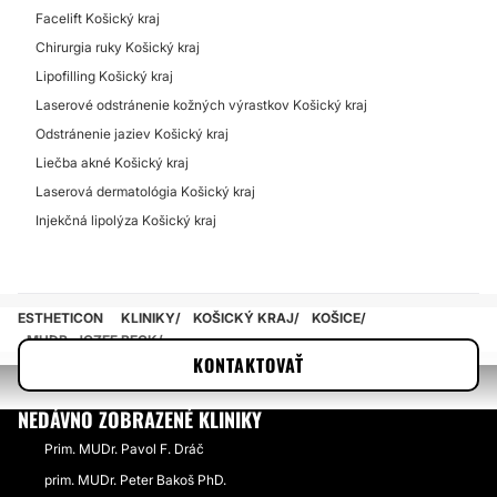
Odstránenie celulitídy
Facelift Košický kraj
Mikrodermabrázia
Chirurgia ruky Košický kraj
Lipofilling Košický kraj
FLEBOLÓGIA
Laserové odstránenie kožných výrastkov Košický kraj
Odstránenie jaziev Košický kraj
Liečba akné Košický kraj
Laserové odstránenie rozšírených žiliek
Laserová dermatológia Košický kraj
Sklerotizácia
Injekčná lipolýza Košický kraj
Liečba kŕčových žíl varixov
ESTHETICON
KLINIKY
KOŠICKÝ KRAJ
KOŠICE
MUDR. JOZEF BECK
KONTAKTOVAŤ
NEDÁVNO ZOBRAZENÉ KLINIKY
Prim. MUDr. Pavol F. Dráč
prim. MUDr. Peter Bakoš PhD.