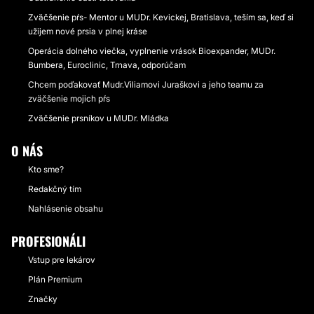
Zväčšenie pŕs- Mentor u MUDr. Kevickej, Bratislava, teším sa, keď si
užijem nové prsia v plnej kráse
Operácia dolného viečka, vyplnenie vrások Bioexpander, MUDr.
Bumbera, Euroclinic, Trnava, odporúčam
Chcem poďakovať Mudr.Viliamovi Juraškovi a jeho teamu za
zväčšenie mojich pŕs
Zväčšenie prsníkov u MUDr. Mládka
O NÁS
Kto sme?
Redakčný tím
Nahlásenie obsahu
PROFESIONÁLI
Vstup pre lekárov
Plán Premium
Značky