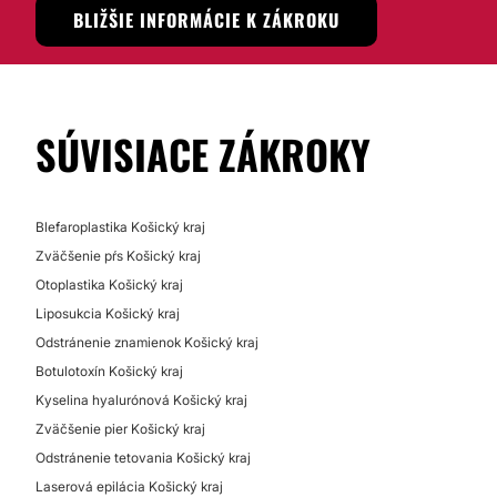
BLIŽŠIE INFORMÁCIE K ZÁKROKU
Hyaluronidáza
OPERÁCIE INTÍMNYCH PARTIÍ
SÚVISIACE ZÁKROKY
Labioplastika
Od 400 €
Blefaroplastika Košický kraj
KOZMETICKÉ OŠETRENIA
Zväčšenie pŕs Košický kraj
Otoplastika Košický kraj
Liposukcia Košický kraj
Odstránenie tetovania
Odstránenie znamienok Košický kraj
Mezoterapia
Botulotoxín Košický kraj
Laserová epilácia
Kyselina hyalurónová Košický kraj
Chemický peeling
Zväčšenie pier Košický kraj
Rádiofrekvencia
Odstránenie tetovania Košický kraj
Odstránenie strií
Laserová epilácia Košický kraj