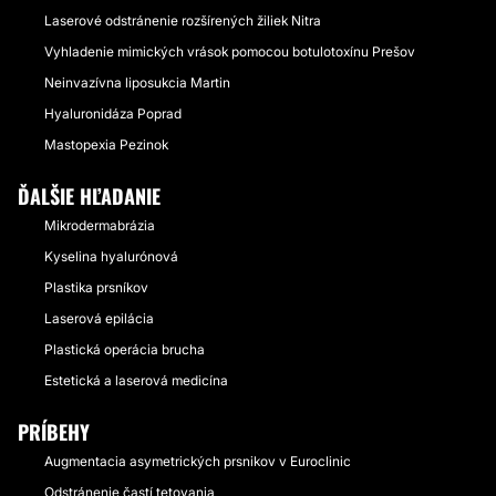
Laserové odstránenie rozšírených žiliek Nitra
Vyhladenie mimických vrások pomocou botulotoxínu Prešov
Neinvazívna liposukcia Martin
Hyaluronidáza Poprad
Mastopexia Pezinok
ĎALŠIE HĽADANIE
Mikrodermabrázia
Kyselina hyalurónová
Plastika prsníkov
Laserová epilácia
Plastická operácia brucha
Estetická a laserová medicína
PRÍBEHY
Augmentacia asymetrických prsnikov v Euroclinic
Odstránenie častí tetovania