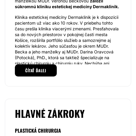
manželkou MUDr. Veronou Beckovou
založil
súkromnú kliniku estetickej medicíny Dermaklinik.
Klinika estetickej medicíny Dermaklinik je k dispozícii
pacientom už viac ako 10 rokov. V priebehu tohto
času prešla klinika viacerými zmenami. Presťahovala
sa do nových priestorov v pokojnej časti mesta
Košice, rozšírila portfólio služieb a samozrejme aj
kolektív lekárov. Jeho súčasťou je okrem MUDr.
Becka a jeho manželky aj MUDr. Darina Oravcová
(Potocká), PhD., ktorá sa taktiež špecializuje na
plastickú chirurgiu a chirurgiu ruky. Nechýba ani
kvalifikovaná zdravotná sestra Denisa Strenková a
ČÍTAŤ ĎALEJ
odborníčka na lekársku kozmetiku Kubincová Lenka.
Klinika poskytuje svojim klientom služby
v oblasti
estetickej dermatológie, laserovej medicíny,
plastickej chirurgie a lekárskej kozmetiky.
Špecialisti využívajú pri práci kvalitné technológie
renomovaných výrobcov, vďaka ktorým klinika udrží
HLAVNÉ ZÁKROKY
krok aj s väčšími klinikami podobného zamerania.
Samozrejmosťou je ľudský prístup založený na
obojstrannej dôvere.
PLASTICKÁ CHIRURGIA