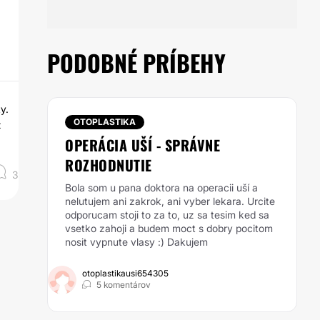
PODOBNÉ PRÍBEHY
y.
OTOPLASTIKA
z
OPERÁCIA UŠÍ - SPRÁVNE
ROZHODNUTIE
3
Bola som u pana doktora na operacii uší a
nelutujem ani zakrok, ani vyber lekara. Urcite
odporucam stoji to za to, uz sa tesim ked sa
vsetko zahoji a budem moct s dobry pocitom
nosit vypnute vlasy :) Dakujem
otoplastikausi654305
5 komentárov