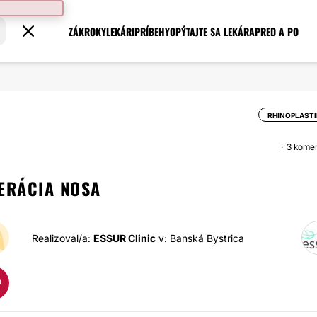
ZÁKROKY
LEKÁRI
PRÍBEHY
OPÝTAJTE SA LEKÁRA
PRED A PO
RHINOPLAST
3 kome
ERÁCIA NOSA
Realizoval/a:
ESSUR Clinic
v: Banská Bystrica