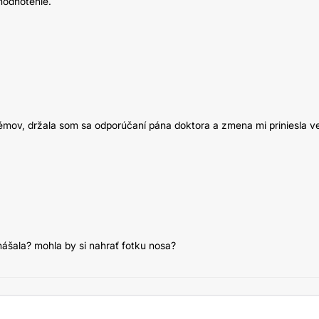
 hodnotenie.
blémov, držala som sa odporúčaní pána doktora a zmena mi priniesla v
nášala? mohla by si nahrať fotku nosa?