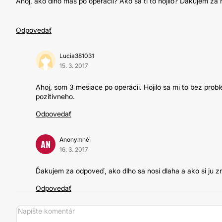
Ahoj, ako dlho máš po operácii? Ako sa ti to hojilo? Ďakujem za
Odpovedať
Lucia381031
15. 3. 2017
Ahoj, som 3 mesiace po operácii. Hojilo sa mi to bez pro
pozitívneho.
Odpovedať
Anonymné
AN
16. 3. 2017
Ďakujem za odpoveď, ako dlho sa nosí dlaha a ako si ju z
Odpovedať