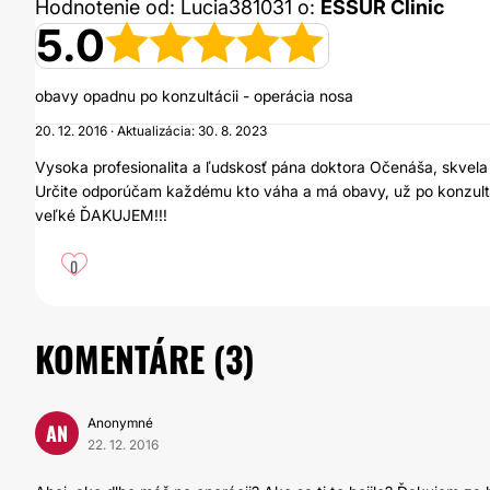
Hodnotenie od: Lucia381031 o:
ESSUR Clinic
5.0
obavy opadnu po konzultácii - operácia nosa
20. 12. 2016 · Aktualizácia: 30. 8. 2023
Vysoka profesionalita a ľudskosť pána doktora Očenáša, skvela st
Určite odporúčam každému kto váha a má obavy, už po konzultác
veľké ĎAKUJEM!!!
0
KOMENTÁRE (
3
)
Anonymné
AN
22. 12. 2016