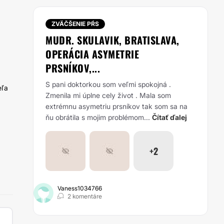
ZVÄČŠENIE PŔS
MUDR. SKULAVIK, BRATISLAVA,
OPERÁCIA ASYMETRIE
PRSNÍKOV,...
S pani doktorkou som veľmi spokojná .
eľa
Zmenila mi úplne cely život . Mala som
extrémnu asymetriu prsníkov tak som sa na
ňu obrátila s mojim problémom...
Čítať ďalej
+2
Vaness1034766
2 komentáre