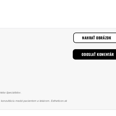
NAHRAŤ OBRÁZOK
lebo špecialistov.
konzultáciu medzi pacientom a lekárom. Estheticon.sk
PLASTIKA
OBAVY OPADNU PO KONZULTÁCII - OPERÁCIA NOSA