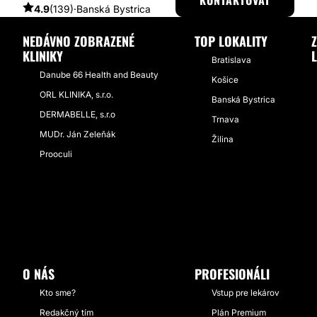
KONTAKTOVAŤ
4.9
(139)
·
Banská Bystrica
NEDÁVNO ZOBRAZENÉ
TOP LOKALITY
KLINIKY
Bratislava
Danube 66 Health and Beauty
Košice
ORL KLINIKA, s.r.o.
Banská Bystrica
DERMABELLE, s.r.o
Trnava
MUDr. Ján Zeleňák
Žilina
Prooculi
O NÁS
PROFESIONÁLI
Kto sme?
Vstup pre lekárov
Redakčný tím
Plán Premium