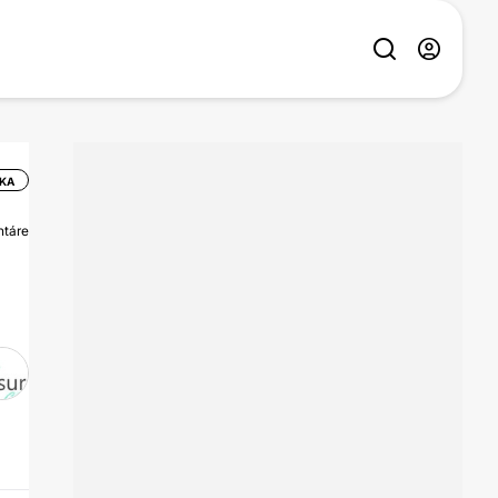
IKA
ntáre