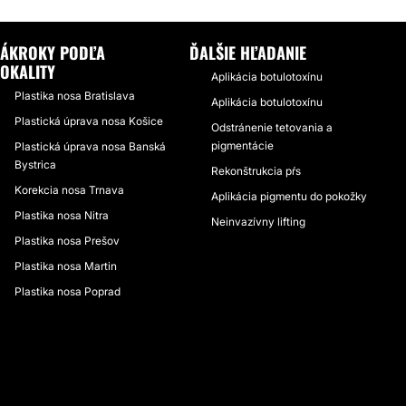
ZÁKROKY PODĽA
ĎALŠIE HĽADANIE
LOKALITY
Aplikácia botulotoxínu
Plastika nosa Bratislava
Aplikácia botulotoxínu
Plastická úprava nosa Košice
Odstránenie tetovania a
pigmentácie
Plastická úprava nosa Banská
Bystrica
Rekonštrukcia pŕs
Korekcia nosa Trnava
Aplikácia pigmentu do pokožky
Plastika nosa Nitra
Neinvazívny lifting
Plastika nosa Prešov
Plastika nosa Martin
Plastika nosa Poprad