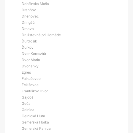
Dobšinská Maša
Drahňov
Drienovec
Dringáč
Drnava
Družstevná pri Hornáde
Ďurd’ošík
Ďurkov
Dvor Keresztúr
Dvor Maria
Dvorianky
Egreš
Falkušovce
Fekišovce
Františkov Dvor
Gajdoš
Geča
Gelnica
Gelnická Huta
Gemerská Horka
Gemerská Panica