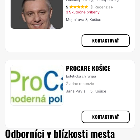
5
(1 Recenzia)
·
3 Skutočné príbehy
Mojmírova 8, Košice
KONTAKTOVAŤ
PROCARE KOŠICE
Estetická chirurgia
Žiadne recenzie
Jána Pavla II. 5, Košice
KONTAKTOVAŤ
Odborníci v blízkosti mesta