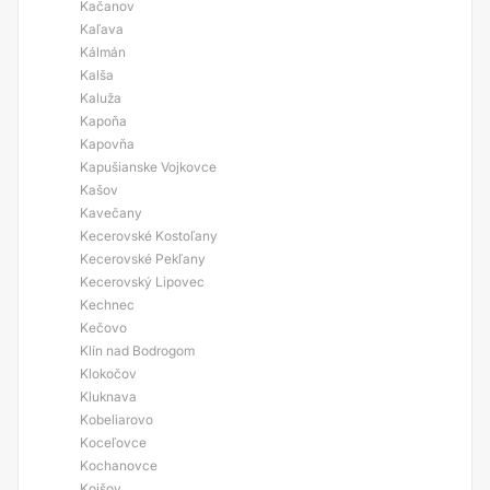
Kačanov
Kaľava
Kálmán
Kalša
Kaluža
Kapoňa
Kapovňa
Kapušianske Vojkovce
Kašov
Kavečany
Kecerovské Kostoľany
Kecerovské Pekľany
Kecerovský Lipovec
Kechnec
Kečovo
Klín nad Bodrogom
Klokočov
Kluknava
Kobeliarovo
Koceľovce
Kochanovce
Kojšov