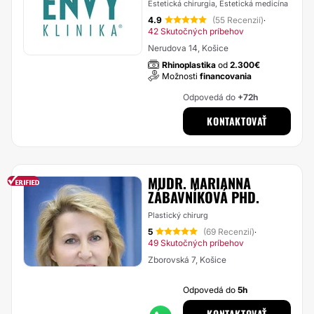
Estetická chirurgia, Estetická medicína
4.9
(55 Recenzií)
·
42 Skutočných príbehov
Nerudova 14, Košice
Rhinoplastika
od
2.300€
Možnosti
financovania
Odpovedá do
+72h
KONTAKTOVAŤ
MUDR. MARIANNA
ZÁBAVNÍKOVÁ PHD.
Plastický chirurg
5
(69 Recenzií)
·
49 Skutočných príbehov
Zborovská 7, Košice
Odpovedá do
5h
KONTAKTOVAŤ