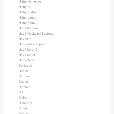
Nižné Nemecké
Nižný Čaj
Nižný Klátov
Nižný Lánec
Nižný Žipov
Nová Polhora
Nová Vieska pri Bodrogu
Novosad
Novoveské Kúpele
Nový Koronč
Nový Majer
Nový Salaš
Obišovce
Oborín
Ochtiná
Odorín
Olcnava
Olš
Olšina
Olšovany
Omláš
Opátka