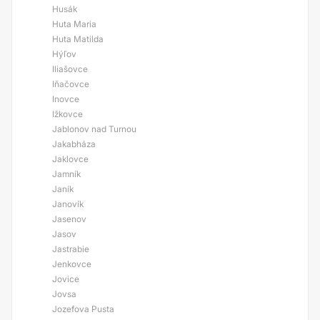
Husák
Huta Maria
Huta Matilda
Hýľov
Iliašovce
Iňačovce
Inovce
Ižkovce
Jablonov nad Turnou
Jakabháza
Jaklovce
Jamník
Janík
Janovík
Jasenov
Jasov
Jastrabie
Jenkovce
Jovice
Jovsa
Jozefova Pusta