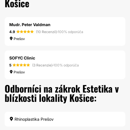
Košice
Mudr. Peter Valdman
4.9
(10 Recenzií)
·
100% odporúča
Prešov
SOFYC Clinic
5
(3 Recenzie)
·
100% odporúča
Prešov
Odborníci na zákrok Estetika v
blízkosti lokality Košice:
Rhinoplastika Prešov