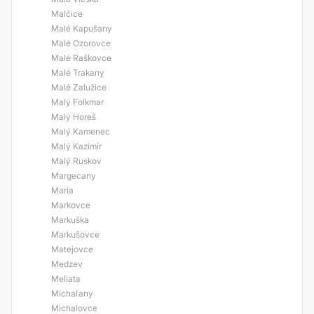
Malčice
Malé Kapušany
Malé Ozorovce
Malé Raškovce
Malé Trakany
Malé Zalužice
Malý Folkmar
Malý Horeš
Malý Kamenec
Malý Kazimír
Malý Ruskov
Margecany
Maria
Markovce
Markuška
Markušovce
Matejovce
Medzev
Meliata
Michaľany
Michalovce