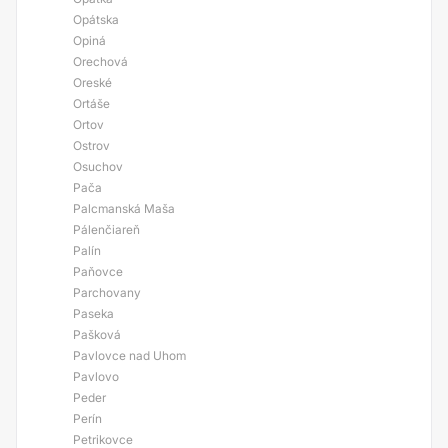
Opátska
Opiná
Orechová
Oreské
Ortáše
Ortov
Ostrov
Osuchov
Pača
Palcmanská Maša
Pálenčiareň
Palín
Paňovce
Parchovany
Paseka
Pašková
Pavlovce nad Uhom
Pavlovo
Peder
Perín
Petrikovce