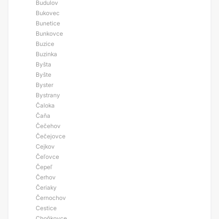
Budulov
Bukovec
Bunetice
Bunkovce
Buzice
Buzinka
Byšta
Byšte
Byster
Bystrany
Čaloka
Čaňa
Čečehov
Čečejovce
Cejkov
Čeľovce
Čepeľ
Čerhov
Čeriaky
Černochov
Cestice
Choňkovce