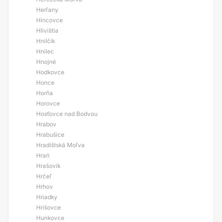
Herľany
Hincovce
Hlivištia
Hnilčík
Hnilec
Hnojné
Hodkovce
Honce
Horňa
Horovce
Hosťovce nad Bodvou
Hrabov
Hrabušice
Hradištská Moľva
Hrań
Hrašovík
Hrčeľ
Hrhov
Hriadky
Hrišovce
Hunkovce