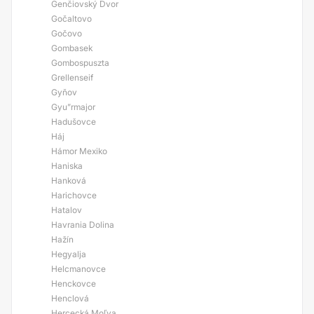
Genčiovský Dvor
Gočaltovo
Gočovo
Gombasek
Gombospuszta
Grellenseif
Gyňov
Gyu”rmajor
Hadušovce
Háj
Hámor Mexiko
Haniska
Hanková
Harichovce
Hatalov
Havrania Dolina
Hažín
Hegyalja
Helcmanovce
Henckovce
Henclová
Hercecká Moľva