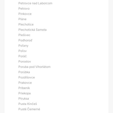
Petrovce nad Laborcom
Petrovo
Pinkovce
Pláne
Plechotice
Plechotická Samota
Plešivec
Podhoroď
Poľany
Poľov
Poráč
Porostov
Poruba pod Vihorlátom
Porúbka
Pozdišovce
Prakovce
Pribeník
Priekopa
Ptruksa
Pusta Kinčeš
Pusté Čemerné