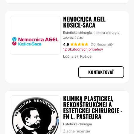
NEMOCNICA AGEL
KOŠICE-ŠACA
Estetická chirurgia, Intímna chirurgia,
zobraziť viac
4.9
(10 Recenzií)
·
12 Skutočných príbehov
Lúčna 57, Košice
KONTAKTOVAŤ
KLINIKA PLASTICKEJ,
REKONŠTRUKČNEJ A
ESTETICKEJ CHIRURGIE -
FN L. PASTEURA
Estetická chirurgia
Žiadne recenzie