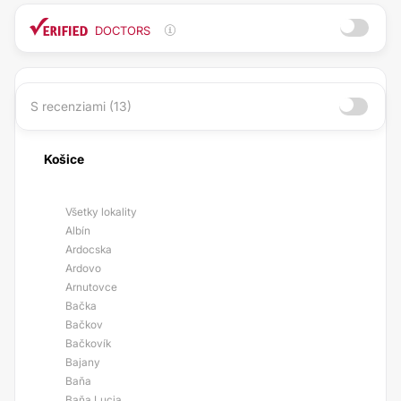
DOCTORS
S recenziami (13)
Košice
Všetky lokality
Albín
Ardocska
Ardovo
Arnutovce
Bačka
Bačkov
Bačkovík
Bajany
Baňa
Baňa Lucia