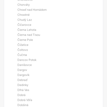
Chorváty
Chrasť nad Hornádom
Chrastné
Chudý Laz
Čičarovce
Čierna Lehota
Čierna nad Tisou
Čierne Pole
Čižatice
Čoltovo
Čučma
Dancov Potok
Danišovce
Dargov
Dargovík
Debraď
Dedinky
Dlhá Ves
Dobrá
Dobrá Vôľa
Dobšiná