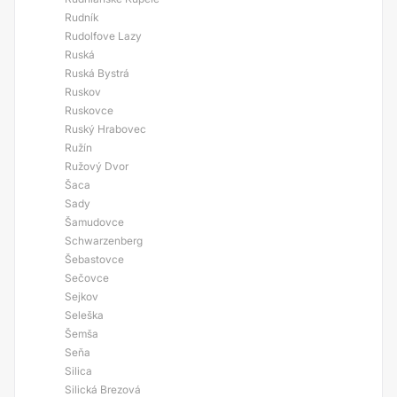
Rudník
Rudolfove Lazy
Ruská
Ruská Bystrá
Ruskov
Ruskovce
Ruský Hrabovec
Ružín
Ružový Dvor
Šaca
Sady
Šamudovce
Schwarzenberg
Šebastovce
Sečovce
Sejkov
Seleška
Šemša
Seňa
Silica
Silická Brezová