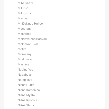
Mihályháza
Milhosť
Milhostov
Mlynky
Mníšek nad Hnilcom
Močarany
Mokrance
Moldava nad Bodvou
Molnárov Dvor
Moľva
Moravany
Mudrovce
Myslava
Nacina Ves
Nadabula
Nálepkovo
Nižná Hutka
Nižná Kamenica
Nižná Myšľa
Nižná Rybnica
Nižná Slaná