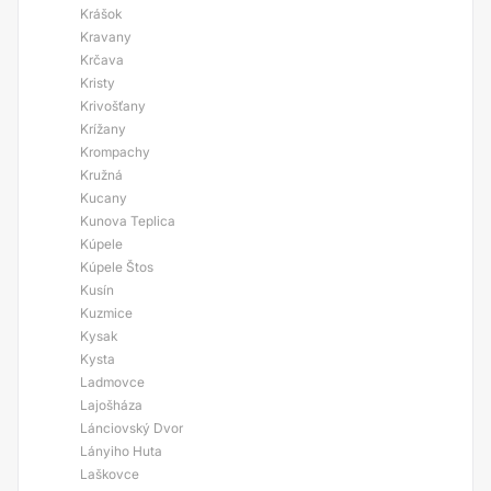
Krášok
Kravany
Krčava
Kristy
Krivošťany
Krížany
Krompachy
Kružná
Kucany
Kunova Teplica
Kúpele
Kúpele Štos
Kusín
Kuzmice
Kysak
Kysta
Ladmovce
Lajošháza
Lánciovský Dvor
Lányiho Huta
Laškovce