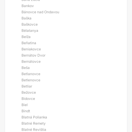
Bankov
Bánovce nad Ondavou
Baška
Baškovce
Bélatanya
Belža
Beňatina
Beniakovce
Bernátov Dvor
Bernátovce
Beša
Betlanovce
Betlenovce
Betliar
Bežovce
Bidovce
Biel
Bindt
Blatná Polianka
Blatné Remety
Blatné Revištia