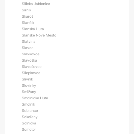
Silická Jablonica
Sirník
Skároš
Slančík
Slanská Huta
Slanské Nové Mesto
Slatvina
Slavec
Slavkovce
Slavoška
Slavošovce
Sliepkovce
Slivník
Slovinky
Smižany
Smolnícka Huta
Smolník
Sobrance
Sokoľany
Solnička
Somotor