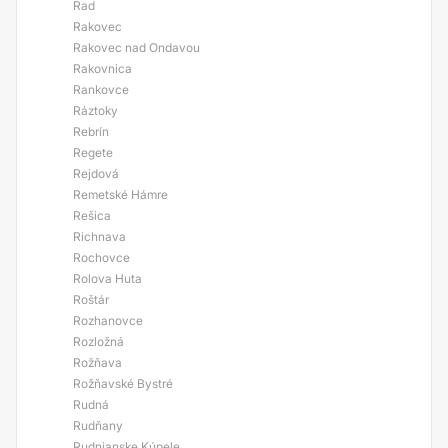
Rad
Rakovec
Rakovec nad Ondavou
Rakovnica
Rankovce
Ráztoky
Rebrín
Regete
Rejdová
Remetské Hámre
Rešica
Richnava
Rochovce
Rolova Huta
Roštár
Rozhanovce
Rozložná
Rožňava
Rožňavské Bystré
Rudná
Rudňany
Rudnianske Kúpele