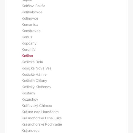
Kokšov-Bakša
Kolibabovce
Kolinovce
Komanica
Komárovce
Koňuš
Kopčany
Koromľa
Košice
Košická Belá
Košická Nová Ves
Košické Hámre
Košické Olšany
Košický Klečenov
Košťany
Kožuchov
Kráľovský Chlmec
Krásna nad Hornádom
Krásnohorská Dlhá Lúka
Krásnohorské Podhradie
Krásnovce