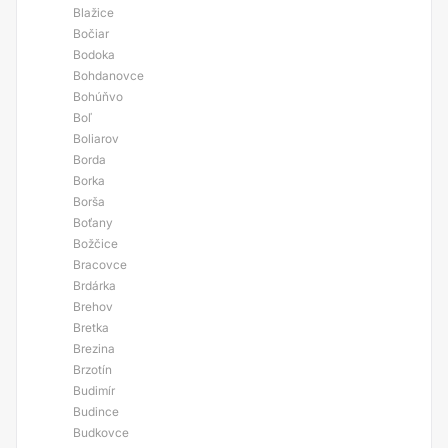
Blažice
Bočiar
Bodoka
Bohdanovce
Bohúňvo
Boľ
Boliarov
Borda
Borka
Borša
Boťany
Božčice
Bracovce
Brdárka
Brehov
Bretka
Brezina
Brzotín
Budimír
Budince
Budkovce