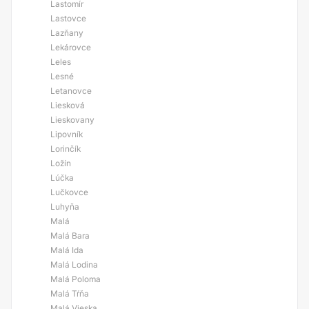
Lastomír
Lastovce
Lazňany
Lekárovce
Leles
Lesné
Letanovce
Liesková
Lieskovany
Lipovník
Lorinčík
Ložín
Lúčka
Lučkovce
Luhyňa
Malá
Malá Bara
Malá Ida
Malá Lodina
Malá Poloma
Malá Tŕňa
Malá Vieska