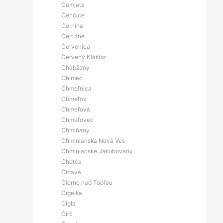
Cemjata
Čenčice
Cernina
Čertižné
Červenica
Červený Kláštor
Chabžany
Chlmec
Chmeľnica
Chmeľov
Chmeľová
Chmeľovec
Chmiňany
Chminianska Nová Ves
Chminianske Jakubovany
Chotča
Čičava
Čierne nad Topľou
Cigelka
Cigla
Čirč