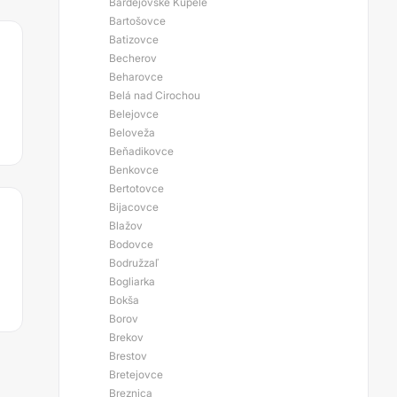
Bardejovské Kúpele
Bartošovce
Batizovce
Becherov
Beharovce
Belá nad Cirochou
Belejovce
Beloveža
Beňadikovce
Benkovce
Bertotovce
Bijacovce
Blažov
Bodovce
Bodružzaľ
Bogliarka
Bokša
Borov
Brekov
Brestov
Bretejovce
Breznica