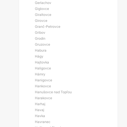
Gerlachov
Giglovce
Giraltovce
Girovce
Granč-Petrovce
Gribov
Grodin
Gruzovce
Habura
Hágy
Hajtovka
Haligovce
Hámry
Hanigovce
Hankovce
Hanušovce nad Topľou
Harakovce
Harhaj
Havaj
Havka
Havranec