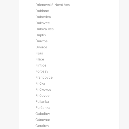
Drienovská Nová Ves
Dubinné
Dubovica
Dukovce
Dulova Ves
Duplín
Ďurd’oš
Dvorce
Fijaš
Filice
Fintice
Forbasy
Francovce
Frička
Fričkovce
Fričovce
Fulianka
Furčanka
Gaboltov
Gánovce
Geraltov