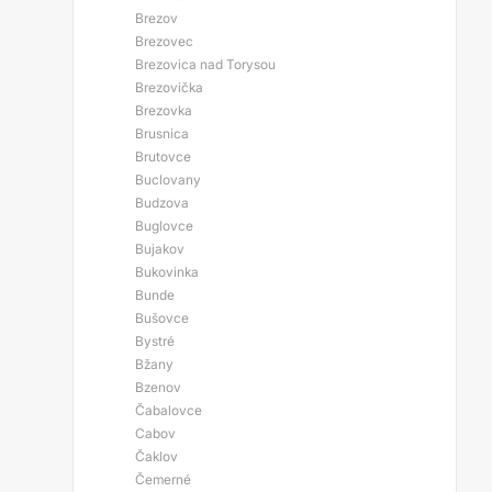
Brezov
Brezovec
Brezovica nad Torysou
Brezovička
Brezovka
Brusnica
Brutovce
Buclovany
Budzova
Buglovce
Bujakov
Bukovinka
Bunde
Bušovce
Bystré
Bžany
Bzenov
Čabalovce
Cabov
Čaklov
Čemerné