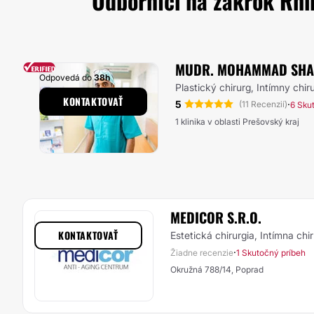
Odborníci na zákrok Rhin
MUDR. MOHAMMAD SHA
Odpovedá do
38h
Plastický chirurg, Intímny chir
KONTAKTOVAŤ
5
·
(11 Recenzií)
6 Sku
1 klinika v oblasti Prešovský kraj
MEDICOR S.R.O.
KONTAKTOVAŤ
Estetická chirurgia, Intímna chir
·
Žiadne recenzie
1 Skutočný príbeh
Okružná 788/14, Poprad