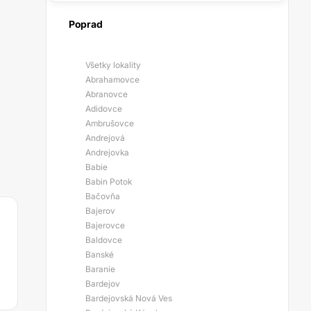
Poprad
Všetky lokality
Abrahamovce
Abranovce
Adidovce
Ambrušovce
Andrejová
Andrejovka
Babie
Babin Potok
Bačovňa
Bajerov
Bajerovce
Baldovce
Banské
Baranie
Bardejov
Bardejovská Nová Ves