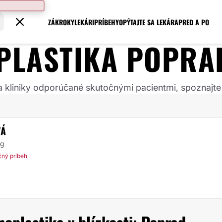
ZÁKROKY
LEKÁRI
PRÍBEHY
OPÝTAJTE SA LEKÁRA
PRED A PO
PLASTIKA
POPRA
 a kliniky odporúčané skutočnými pacientmi, spoznajte
VÁ
rg
čný príbeh