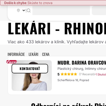
Došlo k chybe
Skúste to znova
|
LEKÁRI -
RHINO
Viac ako 433 lekárov a kliník. Vyhľadajte lekárov
INFORMÁCIE
LEKÁRI
CENA
MUDR. DARINA ORAVCO
KONTAKTOVAŤ
Plastický chirurg, Intímny chiru
5
·
(7 Recenzií)
1 Skuto
Scherffelova 16, Poprad