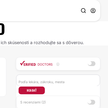
D
 ich skúsenosti a rozhodujte sa s dôverou.
DOCTORS
HĽADAŤ
S recenziami (2)