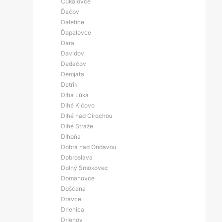
Čukalovce
Ďačov
Daletice
Ďapalovce
Dara
Davidov
Dedačov
Demjata
Detrik
Dlhá Lúka
Dlhé Klčovo
Dlhé nad Cirochou
Dlhé Stráže
Dlhoňa
Dobrá nad Ondavou
Dobroslava
Dolný Smokovec
Domanovce
Doščana
Dravce
Drienica
Drienov