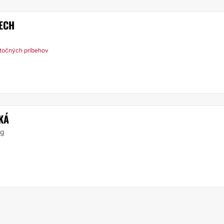
ECH
točných príbehov
KÁ
rg