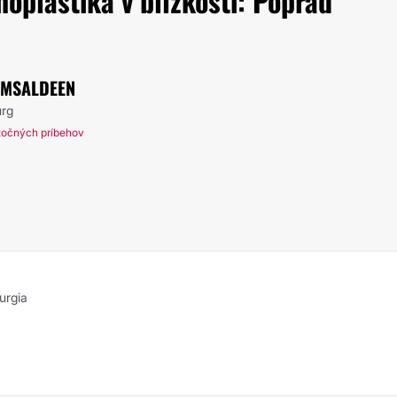
oplastika v blízkosti: Poprad
MSALDEEN
urg
točných príbehov
urgia