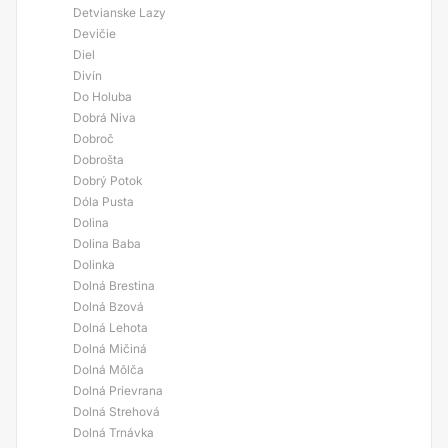
Detvianske Lazy
Devičie
Diel
Divín
Do Holuba
Dobrá Niva
Dobroč
Dobrošta
Dobrý Potok
Dóla Pusta
Dolina
Dolina Baba
Dolinka
Dolná Brestina
Dolná Bzová
Dolná Lehota
Dolná Mičiná
Dolná Môlča
Dolná Prievrana
Dolná Strehová
Dolná Trnávka