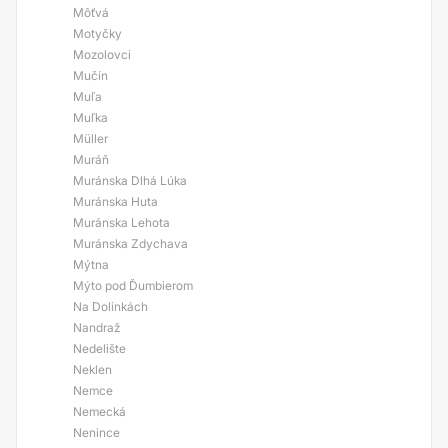
Môťvá
Motyčky
Mozolovci
Mučín
Muľa
Muľka
Müller
Muráň
Muránska Dlhá Lúka
Muránska Huta
Muránska Lehota
Muránska Zdychava
Mýtna
Mýto pod Ďumbierom
Na Dolinkách
Nandraž
Nedelište
Neklen
Nemce
Nemecká
Nenince