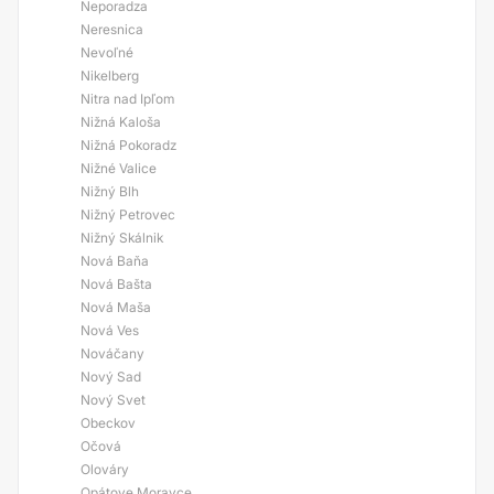
Neporadza
Neresnica
Nevoľné
Nikelberg
Nitra nad Ipľom
Nižná Kaloša
Nižná Pokoradz
Nižné Valice
Nižný Blh
Nižný Petrovec
Nižný Skálnik
Nová Baňa
Nová Bašta
Nová Maša
Nová Ves
Nováčany
Nový Sad
Nový Svet
Obeckov
Očová
Olováry
Opátove Moravce