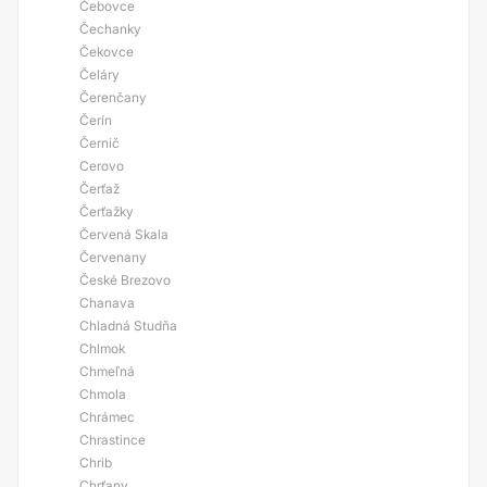
Čebovce
Čechanky
Čekovce
Čeláry
Čerenčany
Čerín
Černič
Cerovo
Čerťaž
Čerťažky
Červená Skala
Červenany
České Brezovo
Chanava
Chladná Studňa
Chlmok
Chmeľná
Chmola
Chrámec
Chrastince
Chrib
Chrťany