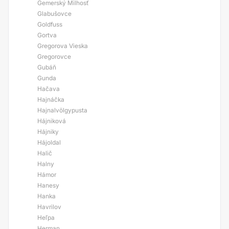
Gemerský Milhosť
Glabušovce
Goldfuss
Gortva
Gregorova Vieska
Gregorovce
Gubáň
Gunda
Hačava
Hajnáčka
Hajnalvölgypusta
Hájniková
Hájniky
Hájoldal
Halič
Halny
Hámor
Hanesy
Hanka
Havrilov
Heľpa
Herman