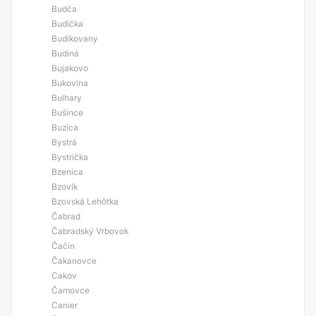
Budča
Budička
Budikovany
Budiná
Bujakovo
Bukovina
Bulhary
Bušince
Buzica
Bystrá
Bystrička
Bzenica
Bzovík
Bzovská Lehôtka
Čabrad
Čabradský Vrbovok
Čačín
Čakanovce
Cakov
Čamovce
Canier