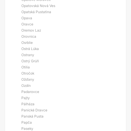
Opatovská Nová Ves
Opatská Pustatina
Opava
Oravce
Oremov Laz
Orovnica
Osrblie
Ostrá Lúka
Ostrany
Ostrý Grúň
Otilia
Otročok
Ožďany
Ozdín
Padarovce
Pajty
Pálháza
Panické Dravce
Panská Pusta
Papča
Paseky