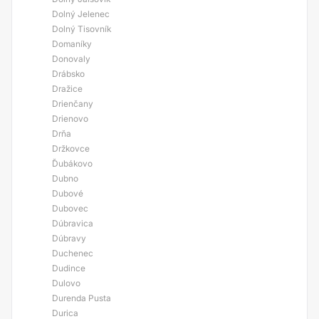
Dolný Jelenec
Dolný Tisovník
Domaníky
Donovaly
Drábsko
Dražice
Drienčany
Drienovo
Drňa
Držkovce
Ďubákovo
Dubno
Dubové
Dubovec
Dúbravica
Dúbravy
Duchenec
Dudince
Dulovo
Durenda Pusta
Durica