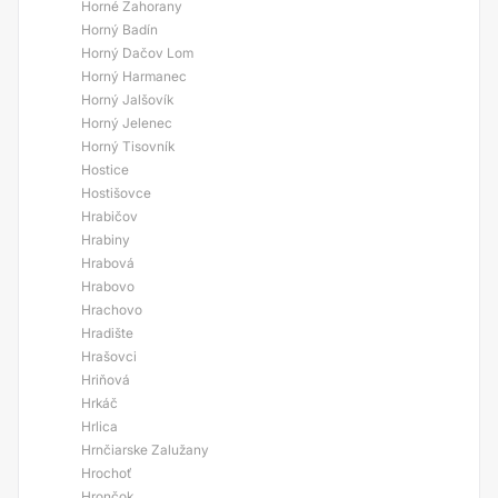
Horné Zahorany
Horný Badín
Horný Dačov Lom
Horný Harmanec
Horný Jalšovík
Horný Jelenec
Horný Tisovník
Hostice
Hostišovce
Hrabičov
Hrabiny
Hrabová
Hrabovo
Hrachovo
Hradište
Hrašovci
Hriňová
Hrkáč
Hrlica
Hrnčiarske Zalužany
Hrochoť
Hrončok