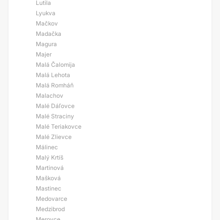
Lutila
Lyukva
Mačkov
Madačka
Magura
Majer
Malá Čalomija
Malá Lehota
Malá Romháň
Malachov
Malé Dáľovce
Malé Straciny
Malé Teriakovce
Malé Zlievce
Málinec
Malý Krtíš
Martinová
Mašková
Mastinec
Medovarce
Medzibrod
Merovce