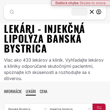
LEKÁRI -
INJEKČNÁ
LIPOLÝZA
BANSKÁ
BYSTRICA
Viac ako 433 lekárov a kliník. Vyhľadajte lekárov
a kliniky odporúčané skutočnými pacientmi,
spoznajte ich skúsenosti a rozhodujte sa s
dôverou.
INFORMÁCIE
LEKÁRI
CENA
Banská Bystrica
Injekčná lipolýza