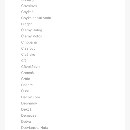
Chvalová
Chyžné
Chyžnianská Voda
Cieger
Čierny Balog
Čierny Potok
Cinobaňa
Císarovci
Cisársko
Číž
Cövekfalva
Cremoš
Črhľa
Csente
Čure
Dačov Lom
Debnárov
Dekýš
Demecser
Detva
Detvianska Huta