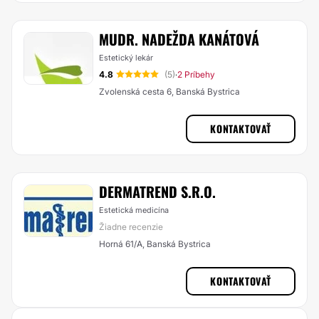
MUDR. NADEŽDA KANÁTOVÁ
Estetický lekár
4.8
(5)
2 Príbehy
·
Zvolenská cesta 6, Banská Bystrica
KONTAKTOVAŤ
DERMATREND S.R.O.
Estetická medicína
Žiadne recenzie
Horná 61/A, Banská Bystrica
KONTAKTOVAŤ