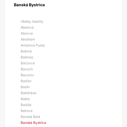
Banská Bystrica
Všetky lokality
Ábelová
Abovce
Abraham
Antalova Pusta
Babiná
Babínec
Báčovce
Bacúch
Bacúrov
Bad’an
Badín
Bakóháza
Bakta
Baláže
Balince
Banská Belá
Banská Bystrica