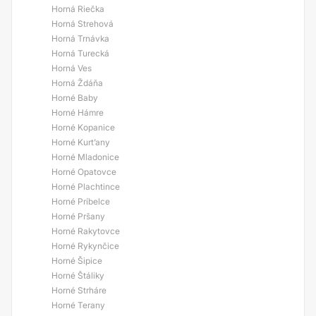
Horná Riečka
Horná Strehová
Horná Trnávka
Horná Turecká
Horná Ves
Horná Ždáňa
Horné Baby
Horné Hámre
Horné Kopanice
Horné Kurt’any
Horné Mladonice
Horné Opatovce
Horné Plachtince
Horné Príbelce
Horné Pršany
Horné Rakytovce
Horné Rykynčice
Horné Šipice
Horné Štáliky
Horné Strháre
Horné Terany