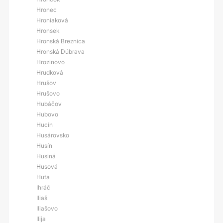
Hronec
Hroniaková
Hronsek
Hronská Breznica
Hronská Dúbrava
Hrozinovo
Hrudková
Hrušov
Hrušovo
Hubáčov
Hubovo
Hucín
Husárovsko
Husín
Husiná
Husová
Huta
Ihráč
Iliaš
Iliašovo
Ilija