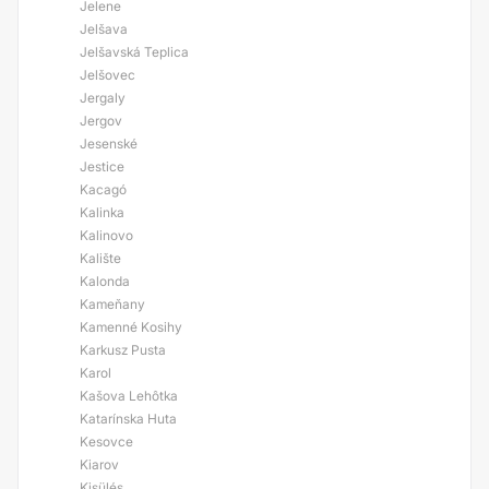
Jelene
Jelšava
Jelšavská Teplica
Jelšovec
Jergaly
Jergov
Jesenské
Jestice
Kacagó
Kalinka
Kalinovo
Kalište
Kalonda
Kameňany
Kamenné Kosihy
Karkusz Pusta
Karol
Kašova Lehôtka
Katarínska Huta
Kesovce
Kiarov
Kisülés