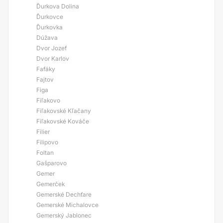
Ďurkova Dolina
Ďurkovce
Ďurkovka
Dúžava
Dvor Jozef
Dvor Karlov
Fafáky
Fajtov
Figa
Fiľakovo
Fiľakovské Kľačany
Fiľakovské Kováče
Filier
Filipovo
Foltan
Gašparovo
Gemer
Gemerček
Gemerské Dechťare
Gemerské Michalovce
Gemerský Jablonec