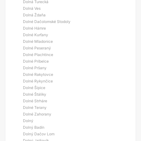
Dolná Turecká
Dolná Ves
Dolná Ždaňa
Dolné Dačolomské Stodoly
Dolné Hámre
Dolné Kurťany
Dolné Mladonice
Dolné Peseraný
Dolné Plachtince
Dolné Príbelce
Dolné Pršany
Dolné Rakytovce
Dolné Rykynčice
Dolné Šipice
Dolné Štáliky
Dolné Strháre
Dolné Terany
Dolné Zahorany
Dolný
Dolný Badín
Dolný Dačov Lom
Dolný Jalšovík