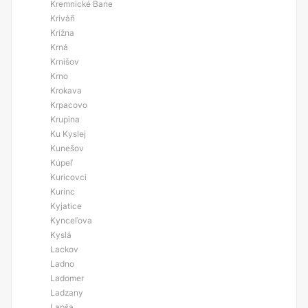
Kremnické Bane
Kriváň
Krížna
Krná
Krnišov
Krno
Krokava
Krpacovo
Krupina
Ku Kyslej
Kunešov
Kúpeľ
Kuricovci
Kurinc
Kyjatice
Kynceľova
Kyslá
Lackov
Ladno
Ladomer
Ladzany
Lapša