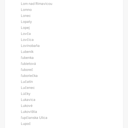
Lom nad Rimavicou
Lomno
Lonec
Lopaty
Lopej
Lovča
Lovčica
Lovinobaňa
Lubeník
ľubenka
ľubietová
ľuboreč
ľuboriečka
Lučatín
Lučenec
Lúčky
Lukavica
Lukové
Lukovištia
ľupčianska Ulica
Lupoč