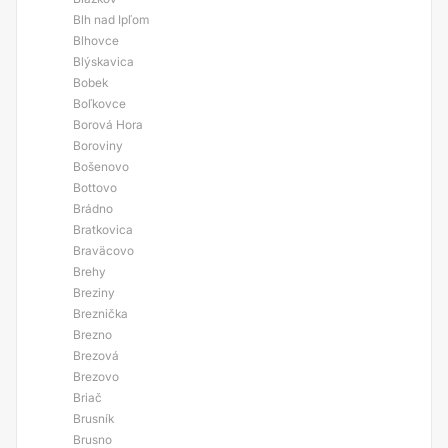
Blh nad Ipľom
Blhovce
Blýskavica
Bobek
Boľkovce
Borová Hora
Boroviny
Bošenovo
Bottovo
Brádno
Bratkovica
Braväcovo
Brehy
Breziny
Breznička
Brezno
Brezová
Brezovo
Briač
Brusník
Brusno