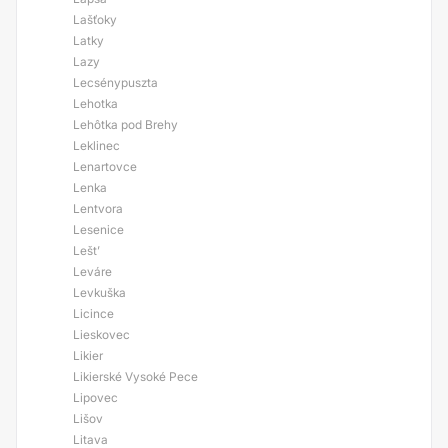
Lašťoky
Latky
Lazy
Lecsénypuszta
Lehotka
Lehôtka pod Brehy
Leklinec
Lenartovce
Lenka
Lentvora
Lesenice
Lešt’
Leváre
Levkuška
Licince
Lieskovec
Likier
Likierské Vysoké Pece
Lipovec
Lišov
Litava