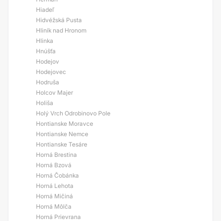
Hiadeľ
Hidvéžská Pusta
Hliník nad Hronom
Hlinka
Hnúšťa
Hodejov
Hodejovec
Hodruša
Holcov Majer
Holiša
Holý Vrch Odrobinovo Pole
Hontianske Moravce
Hontianske Nemce
Hontianske Tesáre
Horná Brestina
Horná Bzová
Horná Čobánka
Horná Lehota
Horná Mičiná
Horná Môlča
Horná Prievrana