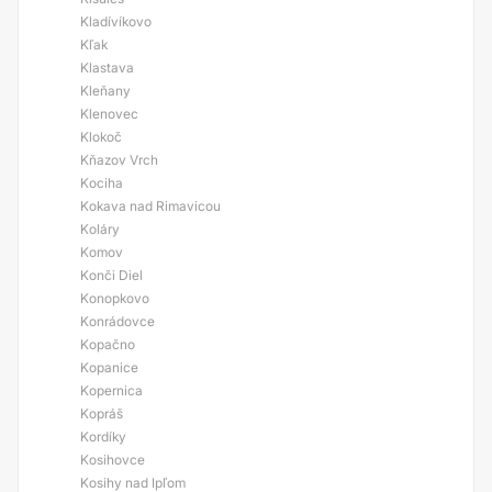
Kladívíkovo
Kľak
Klastava
Kleňany
Klenovec
Klokoč
Kňazov Vrch
Kociha
Kokava nad Rimavicou
Koláry
Komov
Konči Diel
Konopkovo
Konrádovce
Kopačno
Kopanice
Kopernica
Kopráš
Kordíky
Kosihovce
Kosihy nad Ipľom