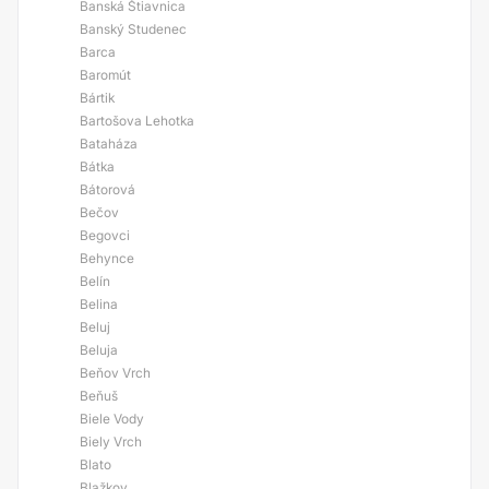
Banská Štiavnica
Banský Studenec
Barca
Baromút
Bártik
Bartošova Lehotka
Bataháza
Bátka
Bátorová
Bečov
Begovci
Behynce
Belín
Belina
Beluj
Beluja
Beňov Vrch
Beňuš
Biele Vody
Biely Vrch
Blato
Blažkov