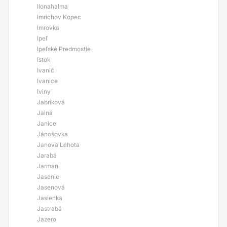
Ilonahalma
Imrichov Kopec
Imrovka
Ipeľ
Ipeľské Predmostie
Istok
Ivanič
Ivanice
Iviny
Jabriková
Jalná
Janice
Jánošovka
Janova Lehota
Jarabá
Jarmán
Jasenie
Jasenová
Jasienka
Jastrabá
Jazero