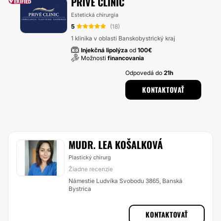
PRIVÉ CLINIC
Estetická chirurgia
5
(18)
1 klinika v oblasti Banskobystrický kraj
Injekčná lipolýza
od
100€
Možnosti
financovania
Odpovedá do
21h
KONTAKTOVAŤ
MUDR. LEA KOŠALKOVÁ
Plastický chirurg
Žiadne recenzie
Námestie Ludvíka Svobodu 3865, Banská
Bystrica
KONTAKTOVAŤ