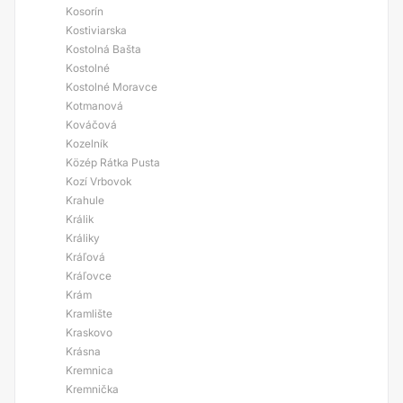
Kosorín
Kostiviarska
Kostolná Bašta
Kostolné
Kostolné Moravce
Kotmanová
Kováčová
Kozelník
Közép Rátka Pusta
Kozí Vrbovok
Krahule
Králik
Králiky
Kráľová
Kráľovce
Krám
Kramlište
Kraskovo
Krásna
Kremnica
Kremnička