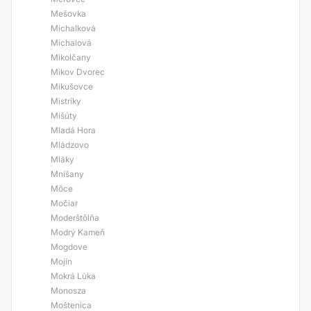
Mešovka
Michalková
Michalová
Mikolčany
Mikov Dvorec
Mikušovce
Mistríky
Mišúty
Mladá Hora
Mládzovo
Mláky
Mníšany
Môce
Močiar
Moderštôlňa
Modrý Kameň
Mogdove
Mojín
Mokrá Lúka
Monosza
Moštenica