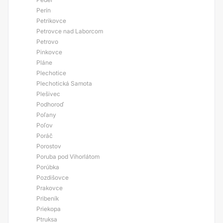
Perín
Petrikovce
Petrovce nad Laborcom
Petrovo
Pinkovce
Pláne
Plechotice
Plechotická Samota
Plešivec
Podhoroď
Poľany
Poľov
Poráč
Porostov
Poruba pod Vihorlátom
Porúbka
Pozdišovce
Prakovce
Pribeník
Priekopa
Ptruksa