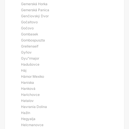
Gemerská Horka
Gemerská Panica
Genčiovský Dvor
Gočaltovo
Gočovo
Gombasek
Gombospuszta
Grellenseif
Gyňov
Gyu”rmajor
Hadušovce
Háj
Hámor Mexiko
Haniska
Hanková
Harichovce
Hatalov
Havrania Dolina
Hažín
Hegyalja
Helcmanovce