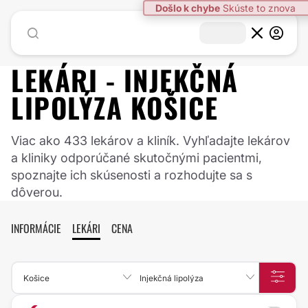
LEKÁRI -
INJEKČNÁ
LIPOLÝZA
KOŠICE
Viac ako 433 lekárov a kliník. Vyhľadajte lekárov
a kliniky odporúčané skutočnými pacientmi,
spoznajte ich skúsenosti a rozhodujte sa s
dôverou.
INFORMÁCIE
LEKÁRI
CENA
Košice
Injekčná lipolýza