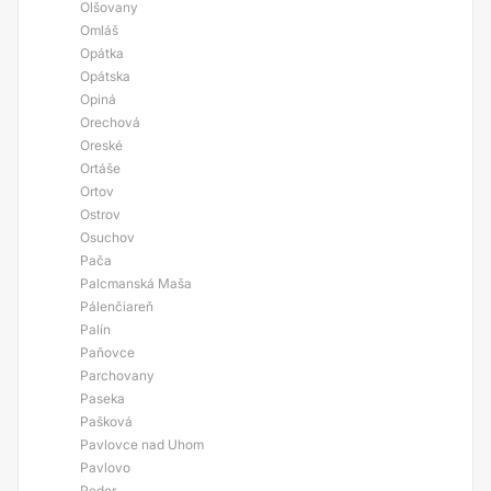
Olšovany
Omláš
Opátka
Opátska
Opiná
Orechová
Oreské
Ortáše
Ortov
Ostrov
Osuchov
Pača
Palcmanská Maša
Pálenčiareň
Palín
Paňovce
Parchovany
Paseka
Pašková
Pavlovce nad Uhom
Pavlovo
Peder