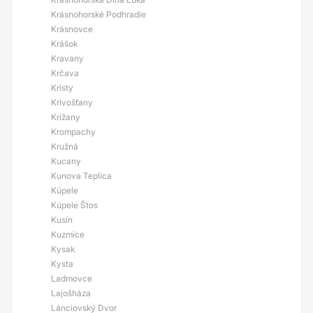
Krásnohorské Podhradie
Krásnovce
Krášok
Kravany
Krčava
Kristy
Krivošťany
Krížany
Krompachy
Kružná
Kucany
Kunova Teplica
Kúpele
Kúpele Štos
Kusín
Kuzmice
Kysak
Kysta
Ladmovce
Lajošháza
Lánciovský Dvor