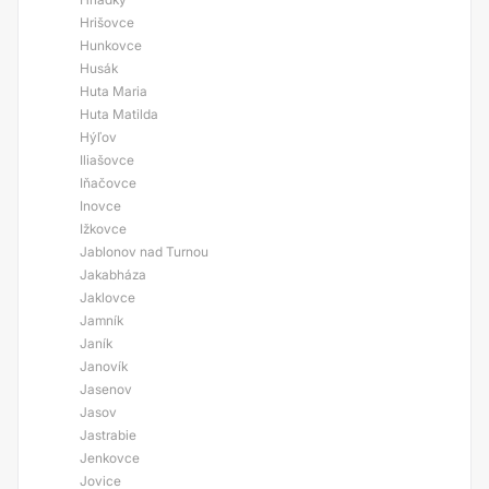
Hrišovce
Hunkovce
Husák
Huta Maria
Huta Matilda
Hýľov
Iliašovce
Iňačovce
Inovce
Ižkovce
Jablonov nad Turnou
Jakabháza
Jaklovce
Jamník
Janík
Janovík
Jasenov
Jasov
Jastrabie
Jenkovce
Jovice