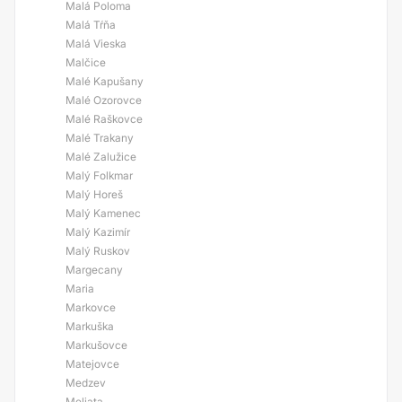
Malá Poloma
Malá Tŕňa
Malá Vieska
Malčice
Malé Kapušany
Malé Ozorovce
Malé Raškovce
Malé Trakany
Malé Zalužice
Malý Folkmar
Malý Horeš
Malý Kamenec
Malý Kazimír
Malý Ruskov
Margecany
Maria
Markovce
Markuška
Markušovce
Matejovce
Medzev
Meliata