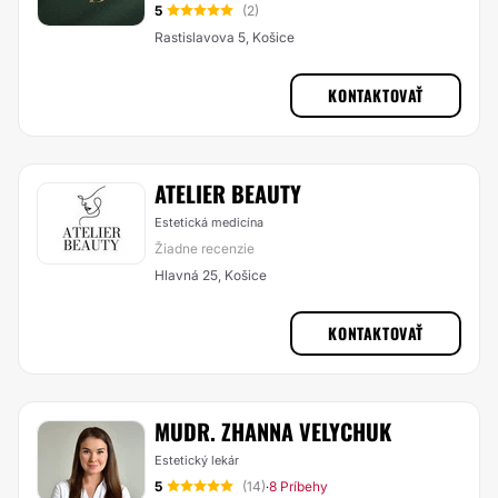
5
(2)
Rastislavova 5, Košice
KONTAKTOVAŤ
ATELIER BEAUTY
Estetická medicína
Žiadne recenzie
Hlavná 25, Košice
KONTAKTOVAŤ
MUDR. ZHANNA VELYCHUK
Estetický lekár
5
(14)
8 Príbehy
·