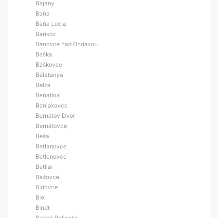
Bajany
Baňa
Baňa Lucia
Bankov
Bánovce nad Ondavou
Baška
Baškovce
Bélatanya
Belža
Beňatina
Beniakovce
Bernátov Dvor
Bernátovce
Beša
Betlanovce
Betlenovce
Betliar
Bežovce
Bidovce
Biel
Bindt
Blatná Polianka