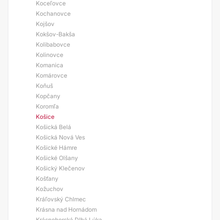
Koceľovce
Kochanovce
Kojšov
Kokšov-Bakša
Kolibabovce
Kolinovce
Komanica
Komárovce
Koňuš
Kopčany
Koromľa
Košice
Košická Belá
Košická Nová Ves
Košické Hámre
Košické Olšany
Košický Klečenov
Košťany
Kožuchov
Kráľovský Chlmec
Krásna nad Hornádom
Krásnohorská Dlhá Lúka