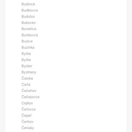
Budince
Budkovce
Budulov
Bukovec
Bunetice
Bunkovce
Buzice
Buzinka
Byšta
Byšte
Byster
Bystrany
Čaloka
Čaňa
Čečehov
Čečejovce
Cejkov
Čeľovce
Čepeľ
Čerhov
Čeriaky