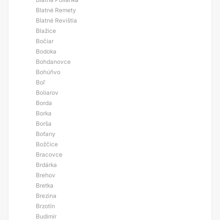
Blatné Remety
Blatné Revištia
Blažice
Bočiar
Bodoka
Bohdanovce
Bohúňvo
Boľ
Boliarov
Borda
Borka
Borša
Boťany
Božčice
Bracovce
Brdárka
Brehov
Bretka
Brezina
Brzotín
Budimír