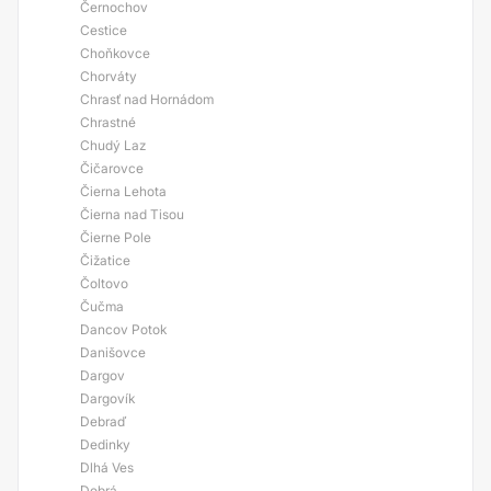
Černochov
Cestice
Choňkovce
Chorváty
Chrasť nad Hornádom
Chrastné
Chudý Laz
Čičarovce
Čierna Lehota
Čierna nad Tisou
Čierne Pole
Čižatice
Čoltovo
Čučma
Dancov Potok
Danišovce
Dargov
Dargovík
Debraď
Dedinky
Dlhá Ves
Dobrá