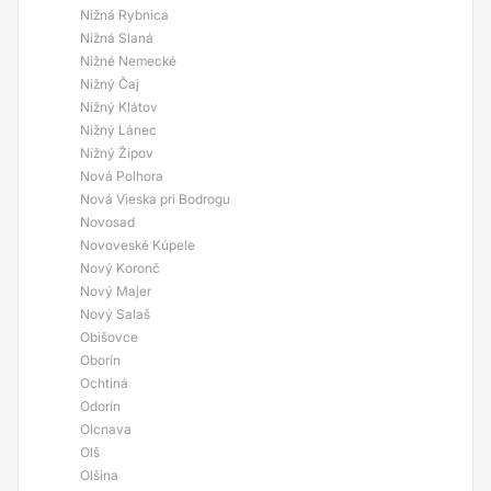
Nižná Rybnica
Nižná Slaná
Nižné Nemecké
Nižný Čaj
Nižný Klátov
Nižný Lánec
Nižný Žipov
Nová Polhora
Nová Vieska pri Bodrogu
Novosad
Novoveské Kúpele
Nový Koronč
Nový Majer
Nový Salaš
Obišovce
Oborín
Ochtiná
Odorín
Olcnava
Olš
Olšina