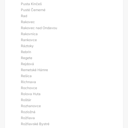
Pusta Kinčeš
Pusté Čemerné
Rad
Rakovec
Rakovec nad Ondavou
Rakovnica
Rankovce
Ráztoky
Rebrín
Regete
Rejdová
Remetské Hámre
Rešica
Richnava
Rochovce
Rolova Huta
Roštár
Rozhanovce
Rozložná
Rožňava
Rožňavské Bystré