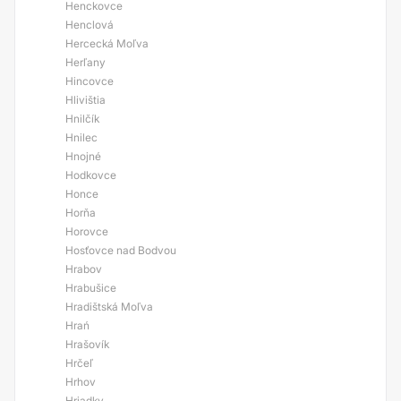
Henckovce
Henclová
Hercecká Moľva
Herľany
Hincovce
Hlivištia
Hnilčík
Hnilec
Hnojné
Hodkovce
Honce
Horňa
Horovce
Hosťovce nad Bodvou
Hrabov
Hrabušice
Hradištská Moľva
Hrań
Hrašovík
Hrčeľ
Hrhov
Hriadky