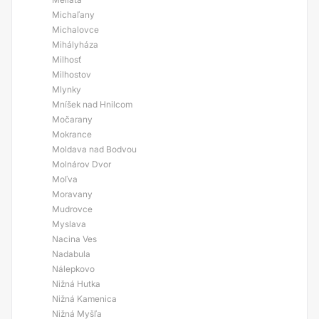
Michaľany
Michalovce
Mihályháza
Milhosť
Milhostov
Mlynky
Mníšek nad Hnilcom
Močarany
Mokrance
Moldava nad Bodvou
Molnárov Dvor
Moľva
Moravany
Mudrovce
Myslava
Nacina Ves
Nadabula
Nálepkovo
Nižná Hutka
Nižná Kamenica
Nižná Myšľa