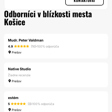
KONTAKTOVAŤ
Odborníci v blízkosti mesta
Košice
Mudr. Peter Valdman
4.9
(10)
·
100% odporúča
Prešov
Native Studio
Žiadne recenzie
Prešov
estém
5
(3)
·
100% odporúča
Prešov