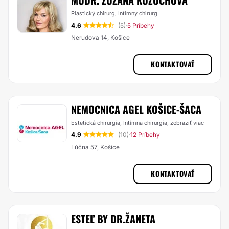
MUDR. ZUZANA KOŽUCHOVÁ
Plastický chirurg, Intímny chirurg
4.6
(5)
5 Príbehy
·
Nerudova 14, Košice
KONTAKTOVAŤ
NEMOCNICA AGEL KOŠICE-ŠACA
Estetická chirurgia, Intímna chirurgia,
zobraziť viac
4.9
(10)
12 Príbehy
·
Lúčna 57, Košice
KONTAKTOVAŤ
ESTEĽ BY DR.ŽANETA