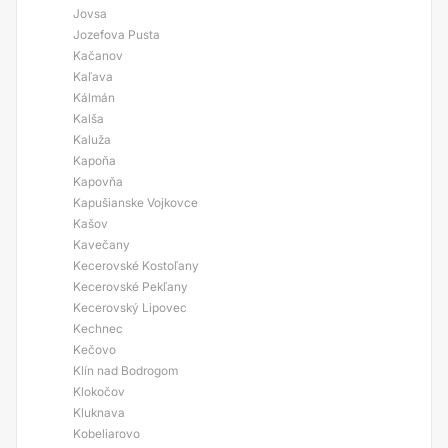
Jovsa
Jozefova Pusta
Kačanov
Kaľava
Kálmán
Kalša
Kaluža
Kapoňa
Kapovňa
Kapušianske Vojkovce
Kašov
Kavečany
Kecerovské Kostoľany
Kecerovské Pekľany
Kecerovský Lipovec
Kechnec
Kečovo
Klín nad Bodrogom
Klokočov
Kluknava
Kobeliarovo