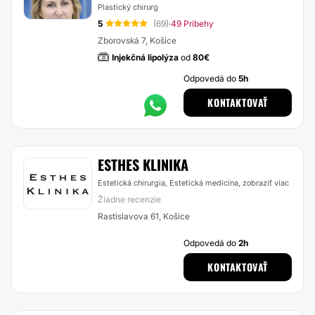
Plastický chirurg
5
(69)
49 Príbehy
·
Zborovská 7, Košice
Injekčná lipolýza
od
80€
Odpovedá do
5h
KONTAKTOVAŤ
ESTHES KLINIKA
Estetická chirurgia, Estetická medicína,
zobraziť viac
Žiadne recenzie
Rastislavova 61, Košice
Odpovedá do
2h
KONTAKTOVAŤ