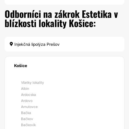
Odborníci na zákrok Estetika v
blízkosti lokality Košice:
Injekčná lipolýza Prešov
Košice
Všetky lokality
Albín
Ardocska
Ardovo
Arnutovce
Bačka
Bačkov
Bačkovík