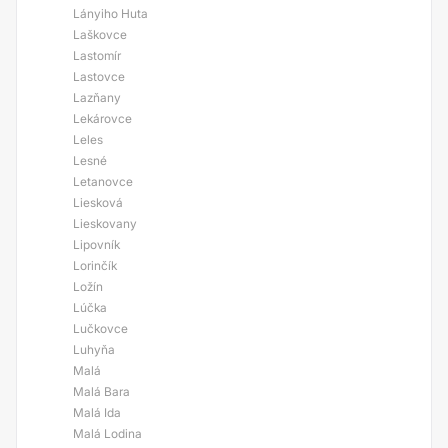
Lányiho Huta
Laškovce
Lastomír
Lastovce
Lazňany
Lekárovce
Leles
Lesné
Letanovce
Liesková
Lieskovany
Lipovník
Lorinčík
Ložín
Lúčka
Lučkovce
Luhyňa
Malá
Malá Bara
Malá Ida
Malá Lodina