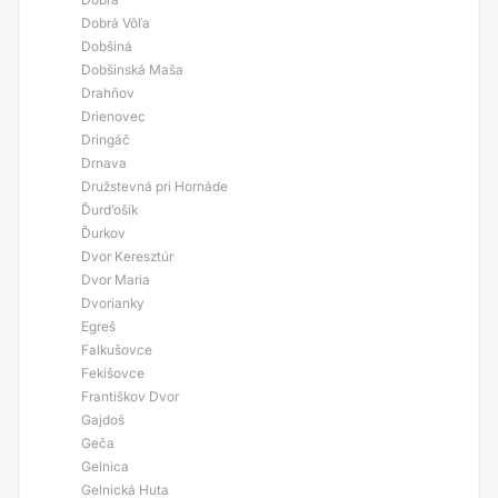
Dobrá Vôľa
Dobšiná
Dobšinská Maša
Drahňov
Drienovec
Dringáč
Drnava
Družstevná pri Hornáde
Ďurd’ošík
Ďurkov
Dvor Keresztúr
Dvor Maria
Dvorianky
Egreš
Falkušovce
Fekišovce
Františkov Dvor
Gajdoš
Geča
Gelnica
Gelnická Huta