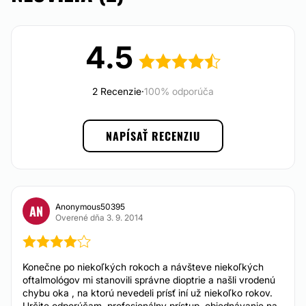
Možnosť financovania alebo splátok:
Nie
4.5
2 Recenzie
·
100% odporúča
NAPÍSAŤ RECENZIU
Anonymous50395
AN
Overené dňa 3. 9. 2014
Konečne po niekoľkých rokoch a návšteve niekoľkých
oftalmológov mi stanovili správne dioptrie a našli vrodenú
chybu oka , na ktorú nevedeli prísť iní už niekoľko rokov.
Určite odporúčam, profesionálny prístup, objednávanie na