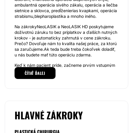
ambulantná operácia sivého zákalu, operácia a liečba
sietnice a sklovca, predĺženierias kvapkami, operácia
strabismu,blepharoplastika a mnoho iného.
Na zákrokyNeoLASIK a NeoLASIK HD poskytujeme
doživotnú záruku to bez príplatkov a ďalších nutných
krokov - je automaticky zahrnutá v cene zákroku.
Prečo? Dovoľuje nám to kvalita našej práce, za ktorú
sa zaručujeme.Ak teda bude treba čokoľvek doladiť,
u nás budete mať túto operáciu zdarma.
Keď k nám pacient príde, začneme prvým vstupným
vyšetrením, vďaka ktorému zistíme podrobnú
ČÍTAŤ ĎALEJ
anamnézu, presné dioptrie a dioptrický stav očí a
zmeriame mnoho iných parametrov, ktoré sú
potrebné k určeniu toho najsprávnejšieho a
najúčinnejšieho zákroku.Zaujímame sa tiež o to, ako
pacient žije, aká je jeho pracovná náplň a nasadenie a
aj čím rád trávi voľné chvíle, keďže to sú všetko
dôležité faktory pri výbere zákroku. Finančná stránka
HLAVNÉ ZÁKROKY
zákroku a možnosti pacienti sú pri výbere tiež
dôležité. Samozrejmosťou je otvorená komunikácia,
takže sa nemusíte obávať a pýtať na všetko, čo vás
PLASTICKÁ CHIRURGIA
zaujíma.