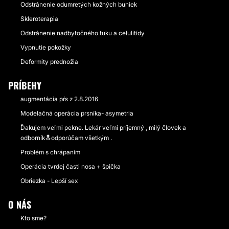
Odstránenie odumretých kožných buniek
Skleroterapia
Odstránenie nadbytočného tuku a celulitídy
Vypnutie pokožky
Deformity prednožia
PRÍBEHY
augmentácia pŕs z 2.8.2016
Modelačná operácia prsníka- asymetria
Ďakujem veľmi pekne. Lekár veľmi príjemný , milý človek a
odborník🔝odporúčam všetkým .
Problém s chrápaním
Operácia tvrdej časti nosa + špička
Obriezka - Lepší sex
O NÁS
Kto sme?