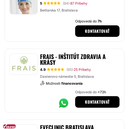
5
(84)
87 Príbehy
·
Betliarska 17, Bratislava
Odpovedá do
7h
KONTAKTOVAŤ
FRAIS - INŠTITÚT ZDRAVIA A
KRÁSY
4.9
(65)
25 Príbehy
·
Daxnerovo námestie 5, Bratislava
Možnosti
financovania
Odpovedá do
+72h
KONTAKTOVAŤ
EVECLINIC BRATISLAVA