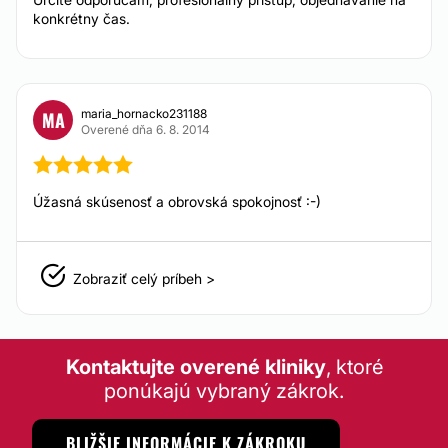
konkrétny čas.
maria_hornacko231188
MA
Overené dňa 6. 8. 2014
Úžasná skúsenosť a obrovská spokojnosť :-)
Zobraziť celý príbeh >
Kontaktujte overené kliniky
, ktoré
ponúkajú vybraný zákrok.
BLIŽŠIE INFORMÁCIE K ZÁKROKU