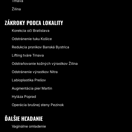
Trnava
Žilina
ZÁKROKY PODĽA LOKALITY
Korekcia očí Bratislava
Odstránenie tuku Košice
Redukcia prsníkov Banská Bystrica
Lifting tváre Trnava
Odstraňovanie kožných výrastkov​ Žilina
Odstránenie výrastkov Nitra
Labioplastika Prešov
Augmentácia pier Martin
Hyláza Poprad
Operácia brušnej steny Pezinok
ĎALŠIE HĽADANIE
Vaginálne omladenie