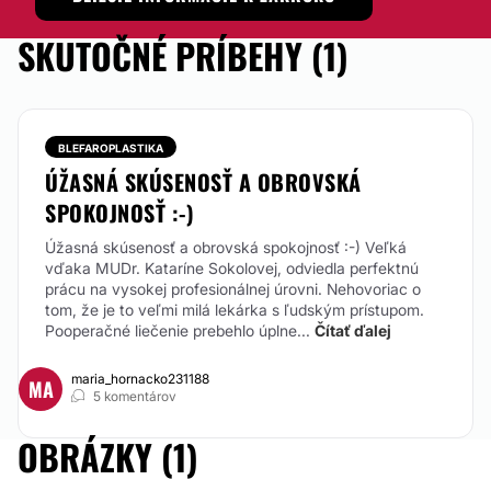
SKUTOČNÉ PRÍBEHY (1)
BLEFAROPLASTIKA
ÚŽASNÁ SKÚSENOSŤ A OBROVSKÁ
SPOKOJNOSŤ :-)
Úžasná skúsenosť a obrovská spokojnosť :-)
Veľká
vďaka MUDr. Kataríne Sokolovej, odviedla perfektnú
prácu na vysokej profesionálnej úrovni. Nehovoriac o
tom, že je to veľmi milá lekárka s ľudským prístupom.
Pooperačné liečenie prebehlo úplne...
Čítať ďalej
maria_hornacko231188
MA
5 komentárov
OBRÁZKY (1)