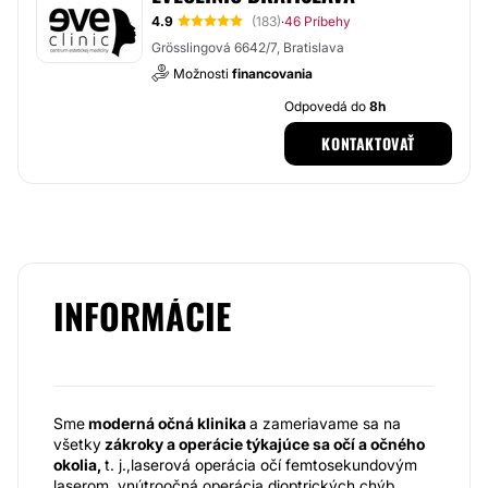
4.9
(183)
46 Príbehy
·
Grösslingová 6642/7, Bratislava
Možnosti
financovania
Odpovedá do
8h
KONTAKTOVAŤ
INFORMÁCIE
Sme
moderná očná klinika
a zameriavame sa na
všetky
zákroky a operácie týkajúce sa očí a očného
okolia,
t. j.,laserová operácia očí femtosekundovým
laserom, vnútroočná operácia dioptrických chýb,