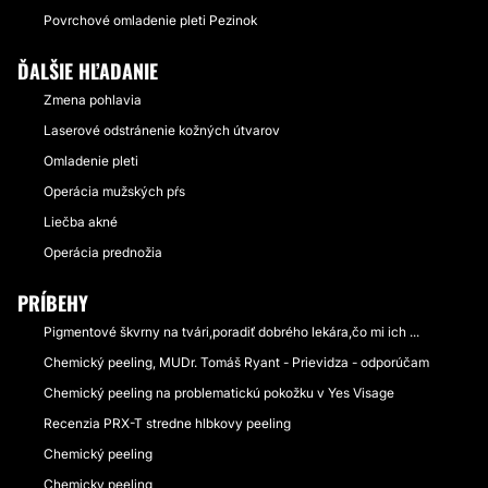
Povrchové omladenie pleti Pezinok
ĎALŠIE HĽADANIE
Zmena pohlavia
Laserové odstránenie kožných útvarov
Omladenie pleti
Operácia mužských pŕs
Liečba akné
Operácia prednožia
PRÍBEHY
Pigmentové škvrny na tvári,poradiť dobrého lekára,čo mi ich ...
Chemický peeling, MUDr. Tomáš Ryant - Prievidza - odporúčam
Chemický peeling na problematickú pokožku v Yes Visage
Recenzia PRX-T stredne hlbkovy peeling
Chemický peeling
Chemicky peeling