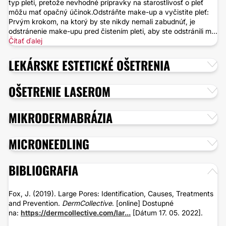
typ pleti, pretože nevhodné prípravky na starostlivosť o pleť
môžu mať opačný účinok.Odstráňte make-up a vyčistite pleť:
Prvým krokom, na ktorý by ste nikdy nemali zabudnúť, je
odstránenie make-upu pred čistením pleti, aby ste odstránili m...
Čítať ďalej
LEKÁRSKE ESTETICKÉ OŠETRENIA
OŠETRENIE LASEROM
MIKRODERMABRÁZIA
MICRONEEDLING
BIBLIOGRAFIA
Fox, J. (2019). Large Pores: Identification, Causes, Treatments
and Prevention.
DermCollective
. [online] Dostupné
na:
https://dermcollective.com/lar...
[Dátum 17. 05. 2022].