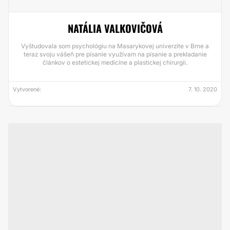
NATÁLIA VALKOVIČOVÁ
Vyštudovala som psychológiu na Masarykovej univerzite v Brne a
teraz svoju vášeň pre písanie využívam na písanie a prekladanie
článkov o estetickej medicíne a plastickej chirurgii.
Vytvorené:
7. 10. 2020