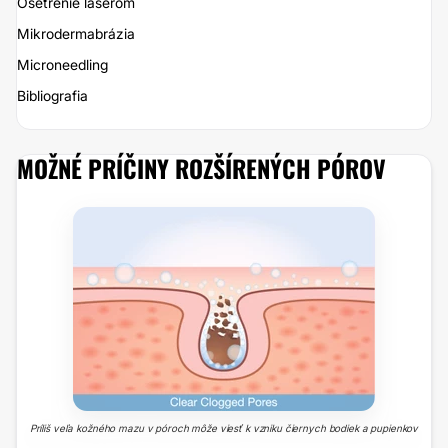
Ošetrenie laserom
Mikrodermabrázia
Microneedling
Bibliografia
MOŽNÉ PRÍČINY ROZŠÍRENÝCH PÓROV
Príliš veľa kožného mazu v póroch môže viesť k vzniku čiernych bodiek a pupienkov