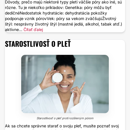
Dôvody, prečo majú niektoré typy pleti väčšie póry ako iné, sú
rôzne. Tu je niekoľko príkladov: Genetika: póry môžu byť
dedičnéNedostatok hydratácie: dehydratácia pokožky
podporuje vznik pórovVek: póry sa vekom zväčšujúŽivotný
štýl: nesprávny životný štýl (mastné jedlá, alkohol, tabak atď.)
aktívne...
Čítať ďalej
STAROSTLIVOSŤ O PLEŤ
Starostlivosť o pleť proti rozšíreným pórom
Ak sa chcete správne starať o svoju pleť, musíte poznať svoj