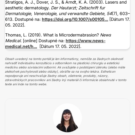
Stratigos, A. J., Dover, J. S., & Arndt, K. A. (2003). Lasers and
aesthetic dermatology.
Der Hautarzt; Zeitschrift fur
Dermatologie, Venerologie, und verwandte Gebiete
,
54
(7), 603–
613. Dostupné na:
https://doi.org/10.1007/s00105...
[Dátum 17.
05. 2022].
Thomas, L. (2019). What is Microdermabrasion?
News
Medical.
[online] Dostupné na:
https://www.news-
medical.net/h...
[Dátum 17. 05. 2022].
Obsah uvedený na tomto portáli je len informatívny, nemôže za žiadnych okolností
nahradiť individuálnu konzultáciu s odborníkom na plastickú chirurgiu a estetickú
medicínu alebo súvisiacimi odbormi. Ak uvažujete o podstúpení zákroku (alebo máte
akékoľvek pochybnosti alebo otázky), obráťte sa na svojho lekára. Estheticon
nepodporuje ani neschvaľuje žiadny obsah, ošetrenie, produkty, názory,
zdravotníckych pracovníkov ani žiadny iný materiál či informácie obsiahnuté v tomto
texte ani inde na tomto webe.