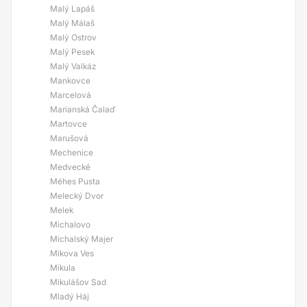
Malý Lapáš
Malý Málaš
Malý Ostrov
Malý Pesek
Malý Valkáz
Mankovce
Marcelová
Marianská Čalaď
Martovce
Marušová
Mechenice
Medvecké
Méhes Pusta
Melecký Dvor
Melek
Michalovo
Michalský Majer
Mikova Ves
Mikula
Mikulášov Sad
Mladý Háj