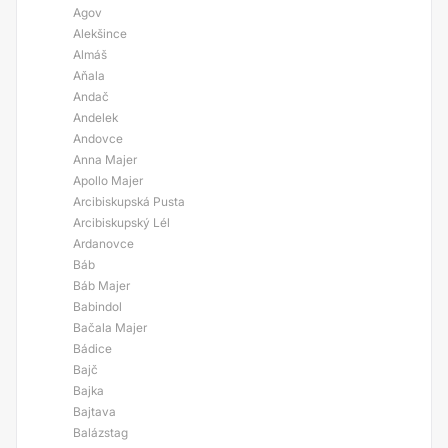
Agov
Alekšince
Almáš
Aňala
Andač
Andelek
Andovce
Anna Majer
Apollo Majer
Arcibiskupská Pusta
Arcibiskupský Lél
Ardanovce
Báb
Báb Majer
Babindol
Bačala Majer
Bádice
Bajč
Bajka
Bajtava
Balázstag