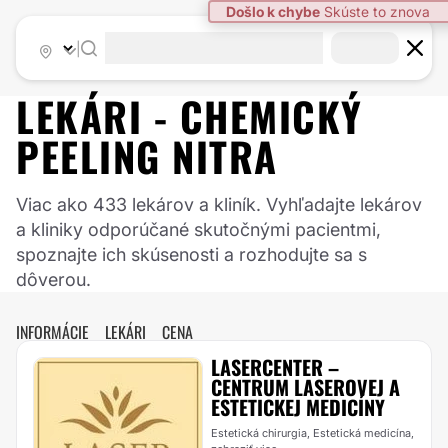
|
LEKÁRI -
CHEMICKÝ
PEELING
NITRA
Viac ako 433 lekárov a kliník. Vyhľadajte lekárov
a kliniky odporúčané skutočnými pacientmi,
spoznajte ich skúsenosti a rozhodujte sa s
dôverou.
INFORMÁCIE
LEKÁRI
CENA
LASERCENTER –
CENTRUM LASEROVEJ A
ESTETICKEJ MEDICÍNY
Estetická chirurgia, Estetická medicína,