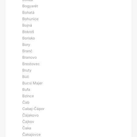
Bogyarét
Bohatá
Bohunice
Bojná
Bokroš
Borisko
Bory
Branč
Branovo
Brestovec
Bruty
Búč
Bucsi Majer
Bufa
Bzince
Čab
Cabaj-Čápor
Čajakovo
Čajkov
Čaka
Čakajovce