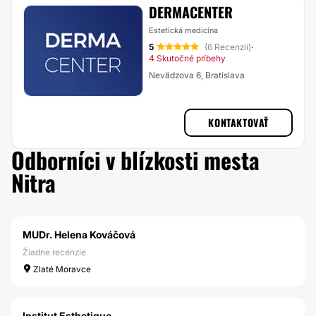
DERMACENTER
Estetická medicína
5
(6 Recenzií)
·
4 Skutočné príbehy
Nevädzova 6, Bratislava
KONTAKTOVAŤ
Odborníci v blízkosti mesta
Nitra
MUDr. Helena Kováčová
Žiadne recenzie
Zlaté Moravce
Institut Esthetique