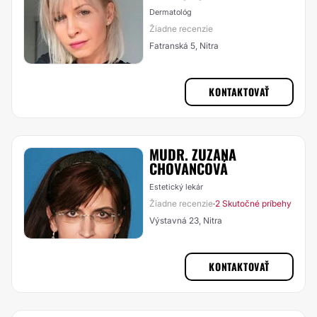
Dermatológ
Žiadne recenzie
Fatranská 5, Nitra
KONTAKTOVAŤ
MUDR. ZUZANA
CHOVANCOVÁ
Estetický lekár
Žiadne recenzie
2 Skutočné príbehy
·
Výstavná 23, Nitra
KONTAKTOVAŤ