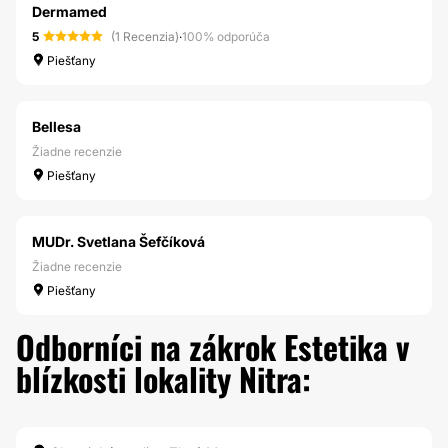
Dermamed
5
(1 Recenzia)
·
100% odporúča
Piešťany
Bellesa
Žiadne recenzie
Piešťany
MUDr. Svetlana Šefčíková
Žiadne recenzie
Piešťany
Odborníci na zákrok Estetika v
blízkosti lokality Nitra: