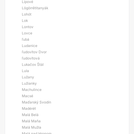
Lipové
Lögörrětitanyák
Lohót
Lok
Lontov
Lovce
ľubá
Ludanice
ľudovítov Dvor
ľudovítová
Lukačov Štál
Lula
Lužany
Lužianky
Machulince
Macsé
Maďarský Svodín
Madérét
Malá Belá
Malá Maňa
Malá Mužla
Malá nad Hronom