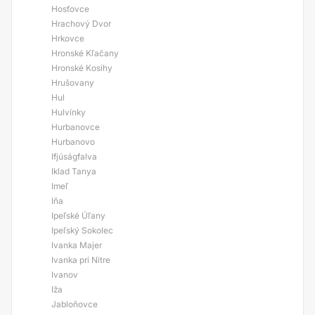
Hosťovce
Hrachový Dvor
Hrkovce
Hronské Kľačany
Hronské Kosihy
Hrušovany
Hul
Hulvínky
Hurbanovce
Hurbanovo
Ifjúságfalva
Iklad Tanya
Imeľ
Iňa
Ipeľské Úľany
Ipeľský Sokolec
Ivanka Majer
Ivanka pri Nitre
Ivanov
Iža
Jabloňovce