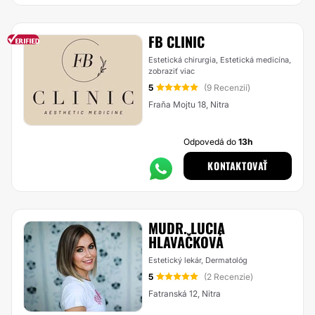
FB CLINIC
Estetická chirurgia, Estetická medicína,
zobraziť viac
5
(9 Recenzií)
Fraňa Mojtu 18, Nitra
Odpovedá do
13h
KONTAKTOVAŤ
MUDR. LUCIA
HLAVAČKOVÁ
Estetický lekár, Dermatológ
5
(2 Recenzie)
Fatranská 12, Nitra