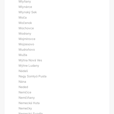
Mlyňany
Mlynárce
Mlynský Sek
Moča
Močenok
Mochovce
Modrany
Mojmírovce
Mojzesovo
Mudroňovo
Mužla
Mýtna Nová Ves
Mýtne Ludany
Nádaš
Nagy Somlyó Pusta
Nána
Neded
Nemčice
Nemčiňany
Nemecká Huta
Nemečky
Nemecký Svodín