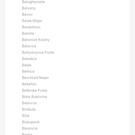
Baloghpuszta
Balvany
Bánov
Barak Majer
Bardoňovo
Batoňa
Bátorove Kosihy
Bátovce
Battyányova Pusta
Beladice
Belek
Belince
Berchtold Majer
Bešeňov
Beťárska Pusta
Biela Bukovina
Bielovce
Bimbula
Bíňa
Biskupová
Blesovce
Bodza