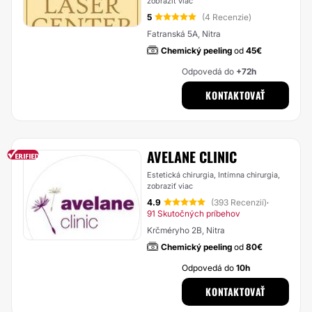
zobraziť viac
5
(4 Recenzie)
Fatranská 5A, Nitra
Chemický peeling
od
45€
Odpovedá do
+72h
KONTAKTOVAŤ
AVELANE CLINIC
Estetická chirurgia, Intímna chirurgia,
zobraziť viac
4.9
(393 Recenzií)
·
91 Skutočných príbehov
Krčméryho 2B, Nitra
Chemický peeling
od
80€
Odpovedá do
10h
KONTAKTOVAŤ