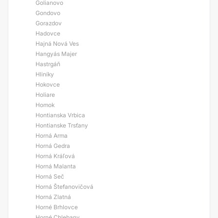
Golianovo
Gondovo
Gorazdov
Hadovce
Hajná Nová Ves
Hangyás Majer
Hastrgáň
Hliníky
Hokovce
Holiare
Homok
Hontianska Vrbica
Hontianske Trsťany
Horná Arma
Horná Gedra
Horná Kráľová
Horná Malanta
Horná Seč
Horná Štefanovičová
Horná Zlatná
Horné Brhlovce
Horné Chlebany