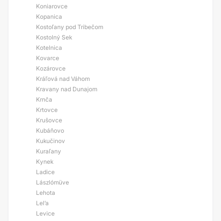
Koniarovce
Kopanica
Kostoľany pod Tribečom
Kostolný Sek
Kotelnica
Kovarce
Kozárovce
Kráľová nad Váhom
Kravany nad Dunajom
Krnča
Krtovce
Krušovce
Kubáňovo
Kukučinov
Kuraľany
Kynek
Ladice
Lászlómüve
Lehota
Lel’a
Levice