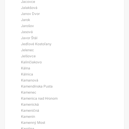
Jacovce
Jalakšová
Janov Dvor
Jarok
Jarošov
Jasová
Javor Štál
Jedľové Kostoľany
Jelenec
Jelšovce
Kalinčiakovo
Kálna
Kálnica
Kamanová
Kamendínska Pusta
Kamenec
Kamenica nad Hronom
Kamenická
Kameničná
Kamenín
Kamenný Most
Karolina