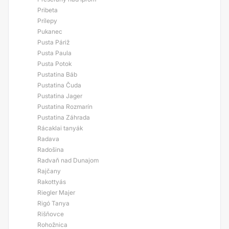
Pribeta
Prílepy
Pukanec
Pusta Páriž
Pusta Paula
Pusta Potok
Pustatina Báb
Pustatina Čuda
Pustatina Jager
Pustatina Rozmarín
Pustatina Záhrada
Rácaklai tanyák
Radava
Radošina
Radvaň nad Dunajom
Rajčany
Rakottyás
Riegler Majer
Rigó Tanya
Rišňovce
Rohožnica