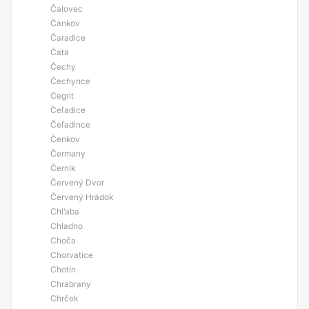
Čalovec
Čankov
Čaradice
Čata
Čechy
Čechynce
Cegrit
Čeľadice
Čeľadince
Čenkov
Čermany
Černík
Červený Dvor
Červený Hrádok
Chl’aba
Chladno
Choča
Chorvatice
Chotín
Chrabrany
Chrček