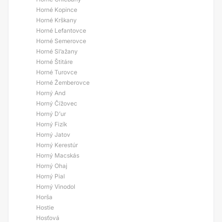
Horné Kopince
Horné Krškany
Horné Lefantovce
Horné Semerovce
Horné Sl’ažany
Horné Štitáre
Horné Turovce
Horné Žemberovce
Horný And
Horný Čížovec
Horný D’ur
Horný Fizík
Horný Jatov
Horný Kerestúr
Horný Macskás
Horný Ohaj
Horný Pial
Horný Vinodol
Horša
Hostie
Hosťová