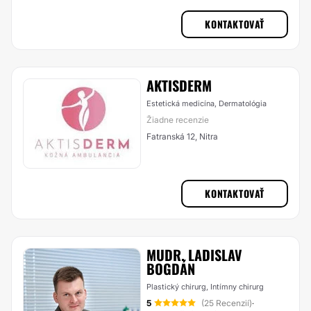
KONTAKTOVAŤ
AKTISDERM
Estetická medicína, Dermatológia
Žiadne recenzie
Fatranská 12, Nitra
KONTAKTOVAŤ
MUDR. LADISLAV
BOGDÁN
Plastický chirurg, Intímny chirurg
5
(25 Recenzií)
·