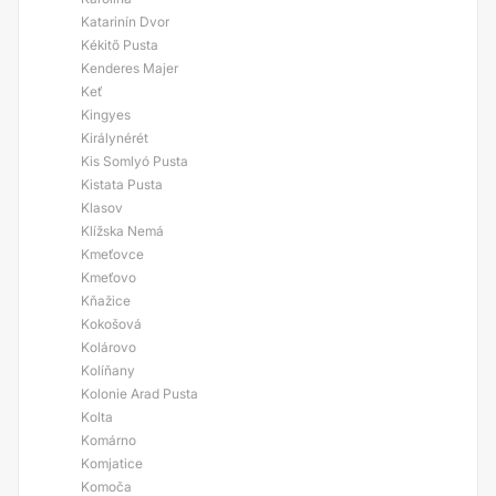
Katarinín Dvor
Kékitő Pusta
Kenderes Majer
Keť
Kingyes
Királynérét
Kis Somlyó Pusta
Kistata Pusta
Klasov
Klížska Nemá
Kmeťovce
Kmeťovo
Kňažice
Kokošová
Kolárovo
Kolíňany
Kolonie Arad Pusta
Kolta
Komárno
Komjatice
Komoča