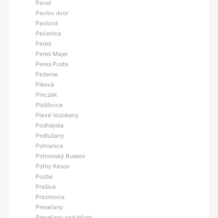
Pavel
Pavlov dvor
Pavlová
Pečenice
Pereš
Pereš Majer
Peres Pusta
Pežerne
Piková
Pinczék
Plášťovce
Plavé Vozokany
Podhájska
Podlužany
Pohranice
Pohronský Ruskov
Poľný Kesov
Pozba
Prašice
Praznovce
Preseľany
Preseľany nad Ipľom