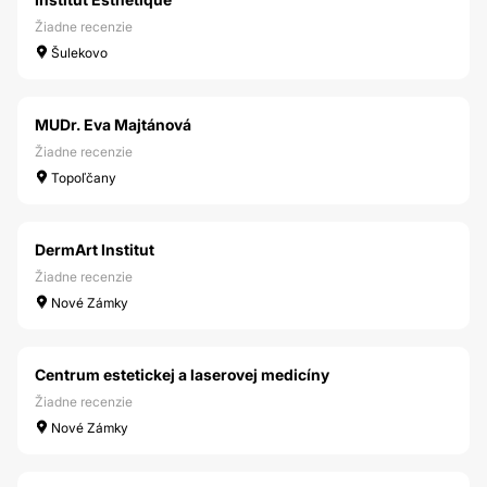
Žiadne recenzie
Šulekovo
MUDr. Eva Majtánová
Žiadne recenzie
Topoľčany
DermArt Institut
Žiadne recenzie
Nové Zámky
Centrum estetickej a laserovej medicíny
Žiadne recenzie
Nové Zámky