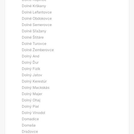
Dolné Krškany
Dolné Lefantovce
Dolné Obdokovce
Dolné Semerovce
Dolné Sľažany
Dolné Štitáre
Dolné Turovce
Dolné Žemberovce
Dolný And
Dolný Ďur
Dolný Fizík
Dolný Jatov
Dolný Kerestúr
Dolný Mackskás
Dolný Majer
Dolný Ohaj
Dolný Pial
Dolný Vinodol
Domadice
Domaša
Dražovce