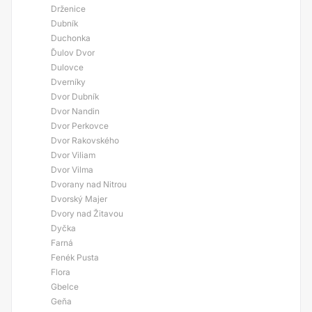
Drženice
Dubník
Duchonka
Ďulov Dvor
Dulovce
Dverníky
Dvor Dubník
Dvor Nandin
Dvor Perkovce
Dvor Rakovského
Dvor Viliam
Dvor Vilma
Dvorany nad Nitrou
Dvorský Majer
Dvory nad Žitavou
Dyčka
Farná
Fenék Pusta
Flora
Gbelce
Geňa