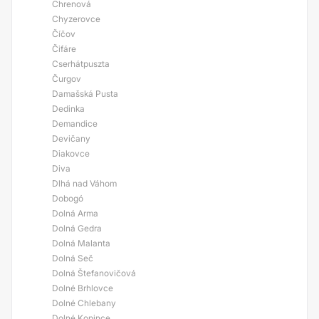
Chrenová
Chyzerovce
Číčov
Čifáre
Cserhátpuszta
Čurgov
Damašská Pusta
Dedinka
Demandice
Devičany
Diakovce
Diva
Dlhá nad Váhom
Dobogó
Dolná Arma
Dolná Gedra
Dolná Malanta
Dolná Seč
Dolná Štefanovičová
Dolné Brhlovce
Dolné Chlebany
Dolné Kopince