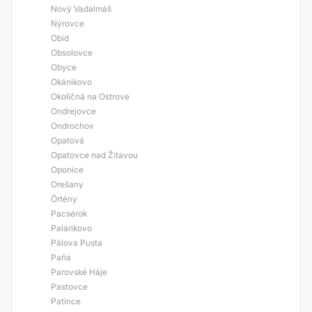
Nový Vadalmáš
Nýrovce
Obid
Obsolovce
Obyce
Okánikovo
Okoličná na Ostrove
Ondrejovce
Ondrochov
Opatová
Opatovce nad Žitavou
Oponice
Orešany
Örtény
Pacsérok
Palárikovo
Pálova Pusta
Paňa
Parovské Háje
Pastovce
Patince