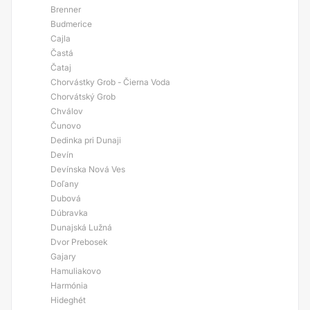
Brenner
Budmerice
Cajla
Častá
Čataj
Chorvástky Grob - Čierna Voda
Chorvátský Grob
Chválov
Čunovo
Dedinka pri Dunaji
Devín
Devínska Nová Ves
Doľany
Dubová
Dúbravka
Dunajská Lužná
Dvor Prebosek
Gajary
Hamuliakovo
Harmónia
Hideghét