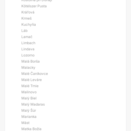
Kötélszer Pusta
Král’ová
Krmeš
Kuchyňa
Láb
Lamač
Limbach
Lindava
Lozorno
Malá Borša
Malacky
Malé Čaníkovce
Malé Leváre
Malé Trnie
Malinovo
Malý Biel
Malý Madaras
Malý Šúr
Marianka
Mást
Matka Božia