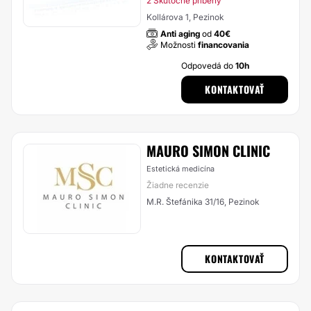
2 Skutočné príbehy
Kollárova 1, Pezinok
Anti aging
od
40€
Možnosti
financovania
Odpovedá do
10h
KONTAKTOVAŤ
MAURO SIMON CLINIC
Estetická medicína
Žiadne recenzie
M.R. Štefánika 31/16, Pezinok
KONTAKTOVAŤ