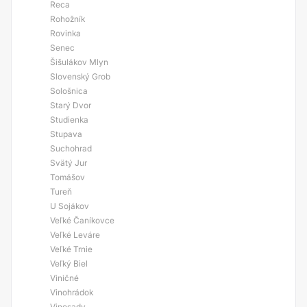
Reca
Rohožník
Rovinka
Senec
Šišulákov Mlyn
Slovenský Grob
Sološnica
Starý Dvor
Studienka
Stupava
Suchohrad
Svätý Jur
Tomášov
Tureň
U Sojákov
Veľké Čaníkovce
Veľké Leváre
Veľké Trnie
Veľký Biel
Viničné
Vinohrádok
Vinosady