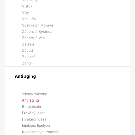
Vištuk
Vlky
Vrakuňa
Vysoká pri Morave
Záhorská Bystrica
Záhorská Ves
Zálesie
Závod
Železná
Zohor
Anti aging
Všetky zákroky
Anti aging
Botulotoxín
Frakčný laser
Hyaluronidáza
Injekčná lipolýza
Kyselina hyalurónová