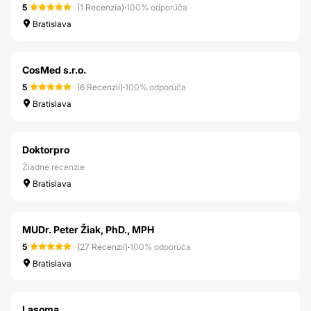
5
(1 Recenzia)
·
100% odporúča
Bratislava
CosMed s.r.o.
5
(6 Recenzií)
·
100% odporúča
Bratislava
Doktorpro
Žiadne recenzie
Bratislava
MUDr. Peter Žiak, PhD., MPH
5
(27 Recenzií)
·
100% odporúča
Bratislava
Lasoma