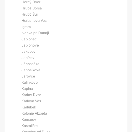
Horný Dvor
Hrubá Borša
Hrubý Šúr
Hurbanova Ves
Igram
Ivanka pri Dunaji
Jablonec
Jablonové
Jakubov
Janíkov
Jánosháza
Jánošíková
Jarovce
Kalinkovo
Kaplna
Karlov Dvor
Karlova Ves
Karlubek
Kolonie Alžbeta
Komárov
Kostolište
Kostolná pri Dunaji