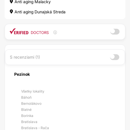
Anti aging Malacky
Anti aging Dunajská Streda
DOCTORS
S recenziami (1)
Pezinok
Všetky lokality
Báhoň
Bernolákovo
Blatné
Borinka
Bratislava
Bratislava - Rača