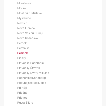
Miloslavov
Modra
Most pri Bratislave
Myslenice
Neštich
Nová Lipnica
Nová Ves pri Dunaji
Nové Košariská
Pernek
Petržalka
Pezinok
Piesky
Plavecké Podhradie
Plavecký Štvrtok
Plavecký Svätý Mikuláš
Podhorské(Sandberg)
Podunajské Biskupice
Pri Háji
Priečné
Prievoz
Pusta Silárd