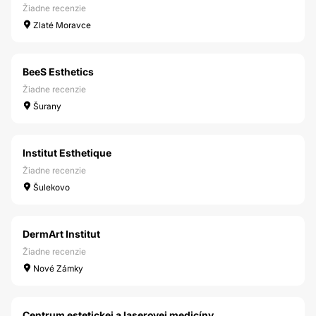
Žiadne recenzie
Zlaté Moravce
BeeS Esthetics
Žiadne recenzie
Šurany
Institut Esthetique
Žiadne recenzie
Šulekovo
DermArt Institut
Žiadne recenzie
Nové Zámky
Centrum estetickej a laserovej medicíny