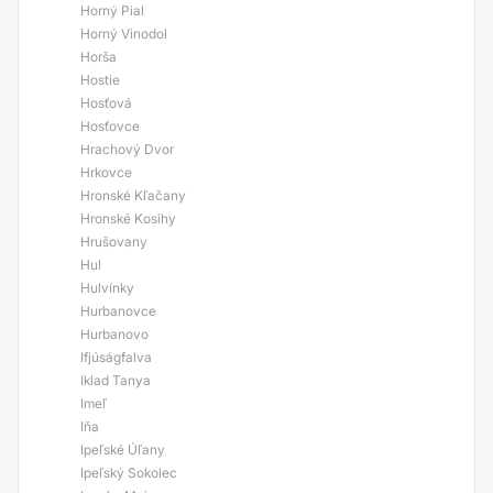
Horný Pial
Horný Vinodol
Horša
Hostie
Hosťová
Hosťovce
Hrachový Dvor
Hrkovce
Hronské Kľačany
Hronské Kosihy
Hrušovany
Hul
Hulvínky
Hurbanovce
Hurbanovo
Ifjúságfalva
Iklad Tanya
Imeľ
Iňa
Ipeľské Úľany
Ipeľský Sokolec