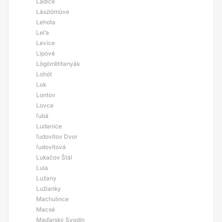
Ladice
Lászlómüve
Lehota
Lel’a
Levice
Lipové
Lögörrětitanyák
Lohót
Lok
Lontov
Lovce
ľubá
Ludanice
ľudovítov Dvor
ľudovítová
Lukačov Štál
Lula
Lužany
Lužianky
Machulince
Macsé
Maďarský Svodín