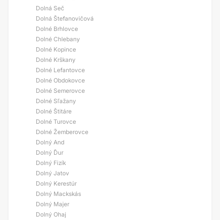
Dolná Seč
Dolná Štefanovičová
Dolné Brhlovce
Dolné Chlebany
Dolné Kopince
Dolné Krškany
Dolné Lefantovce
Dolné Obdokovce
Dolné Semerovce
Dolné Sľažany
Dolné Štitáre
Dolné Turovce
Dolné Žemberovce
Dolný And
Dolný Ďur
Dolný Fizík
Dolný Jatov
Dolný Kerestúr
Dolný Mackskás
Dolný Majer
Dolný Ohaj