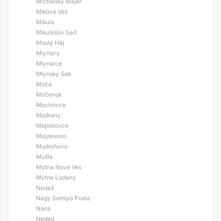
Michalský Majer
Mikova Ves
Mikula
Mikulášov Sad
Mladý Háj
Mlyňany
Mlynárce
Mlynský Sek
Moča
Močenok
Mochovce
Modrany
Mojmírovce
Mojzesovo
Mudroňovo
Mužla
Mýtna Nová Ves
Mýtne Ludany
Nádaš
Nagy Somlyó Pusta
Nána
Neded