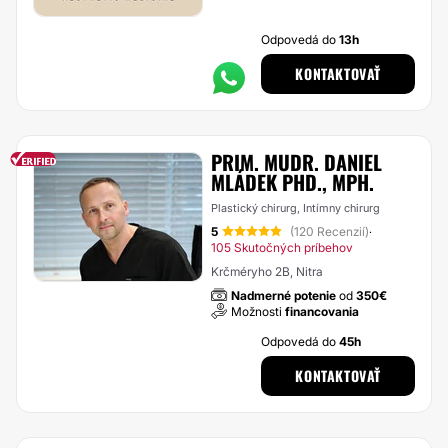
Odpovedá do
13h
KONTAKTOVAŤ
PRIM. MUDR. DANIEL
MLÁDEK PHD., MPH.
Plastický chirurg, Intímny chirurg
5
(120 Recenzií)
·
105 Skutočných príbehov
Krčméryho 2B, Nitra
Nadmerné potenie
od
350€
Možnosti
financovania
Odpovedá do
45h
KONTAKTOVAŤ