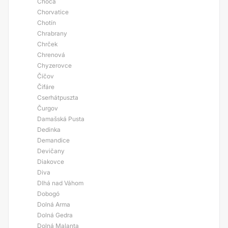
Choča
Chorvatice
Chotín
Chrabrany
Chrček
Chrenová
Chyzerovce
Číčov
Čifáre
Cserhátpuszta
Čurgov
Damašská Pusta
Dedinka
Demandice
Devičany
Diakovce
Diva
Dlhá nad Váhom
Dobogó
Dolná Arma
Dolná Gedra
Dolná Malanta