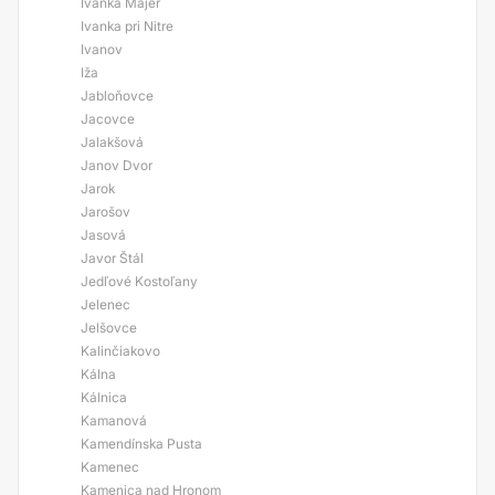
Ivanka Majer
Ivanka pri Nitre
Ivanov
Iža
Jabloňovce
Jacovce
Jalakšová
Janov Dvor
Jarok
Jarošov
Jasová
Javor Štál
Jedľové Kostoľany
Jelenec
Jelšovce
Kalinčiakovo
Kálna
Kálnica
Kamanová
Kamendínska Pusta
Kamenec
Kamenica nad Hronom