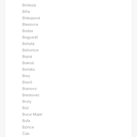
Bimbula
Bíňa
Biskupová
Blesovce
Bodza
Bogyarét
Bohatá
Bohunice
Bojná
Bokroš
Borisko
Bory
Branč
Branovo
Brestovec
Bruty
Búč
Bucsi Majer
Bufa
Bzince
Čab