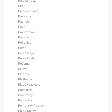
Pálova Pusta
Paňa
Parovské Háje
Pastovce
Patince
Pavel
Pavlov dvor
Pavlová
Pečenice
Pereš
Pereš Majer
Peres Pusta
Pežerne
Piková
Pinczék
Plášťovce
Plavé Vozokany
Podhájska
Podlužany
Pohranice
Pohronský Ruskov
Poľný Kesov