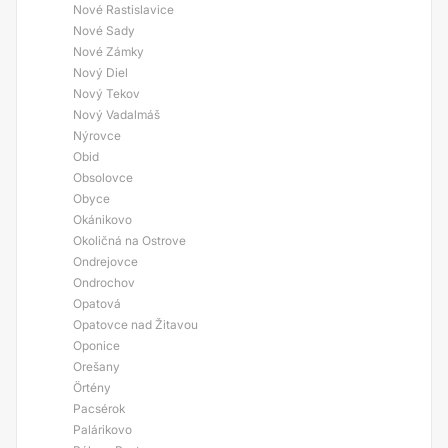
Nové Rastislavice
Nové Sady
Nové Zámky
Nový Diel
Nový Tekov
Nový Vadalmáš
Nýrovce
Obid
Obsolovce
Obyce
Okánikovo
Okoličná na Ostrove
Ondrejovce
Ondrochov
Opatová
Opatovce nad Žitavou
Oponice
Orešany
Örtény
Pacsérok
Palárikovo