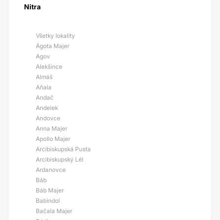
Nitra
Všetky lokality
Ágota Majer
Agov
Alekšince
Almáš
Aňala
Andač
Andelek
Andovce
Anna Majer
Apollo Majer
Arcibiskupská Pusta
Arcibiskupský Lél
Ardanovce
Báb
Báb Majer
Babindol
Bačala Majer