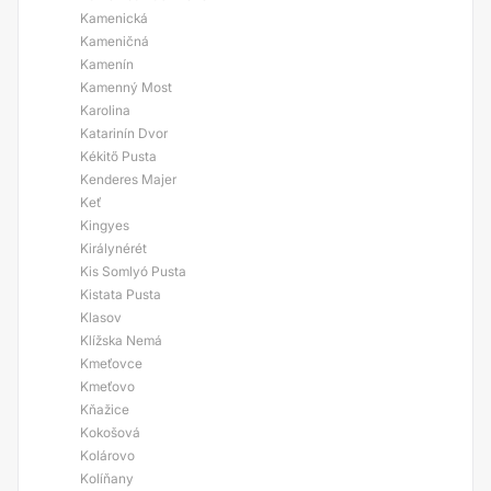
Kamenická
Kameničná
Kamenín
Kamenný Most
Karolina
Katarinín Dvor
Kékitő Pusta
Kenderes Majer
Keť
Kingyes
Királynérét
Kis Somlyó Pusta
Kistata Pusta
Klasov
Klížska Nemá
Kmeťovce
Kmeťovo
Kňažice
Kokošová
Kolárovo
Kolíňany