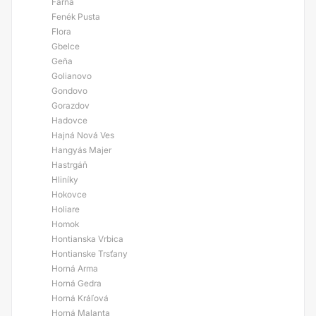
Farná
Fenék Pusta
Flora
Gbelce
Geňa
Golianovo
Gondovo
Gorazdov
Hadovce
Hajná Nová Ves
Hangyás Majer
Hastrgáň
Hliníky
Hokovce
Holiare
Homok
Hontianska Vrbica
Hontianske Trsťany
Horná Arma
Horná Gedra
Horná Kráľová
Horná Malanta