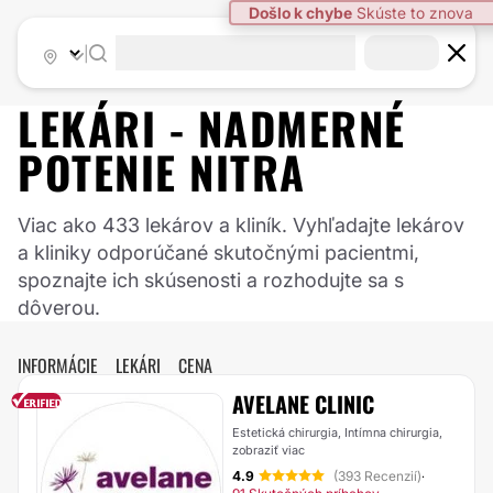
|
LEKÁRI -
NADMERNÉ
POTENIE
NITRA
Viac ako 433 lekárov a kliník. Vyhľadajte lekárov
a kliniky odporúčané skutočnými pacientmi,
spoznajte ich skúsenosti a rozhodujte sa s
dôverou.
INFORMÁCIE
LEKÁRI
CENA
AVELANE CLINIC
Estetická chirurgia, Intímna chirurgia,
zobraziť viac
4.9
(393 Recenzií)
·