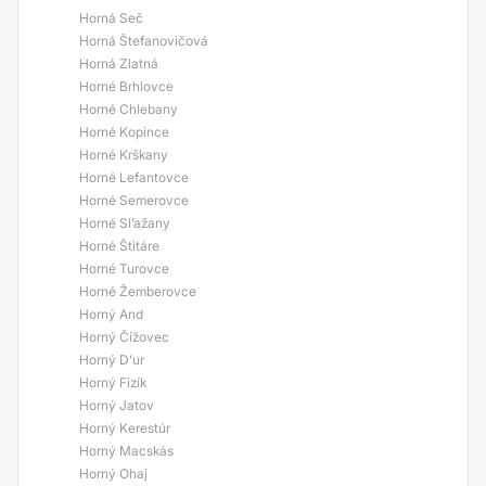
Horná Seč
Horná Štefanovičová
Horná Zlatná
Horné Brhlovce
Horné Chlebany
Horné Kopince
Horné Krškany
Horné Lefantovce
Horné Semerovce
Horné Sl’ažany
Horné Štitáre
Horné Turovce
Horné Žemberovce
Horný And
Horný Čížovec
Horný D’ur
Horný Fizík
Horný Jatov
Horný Kerestúr
Horný Macskás
Horný Ohaj