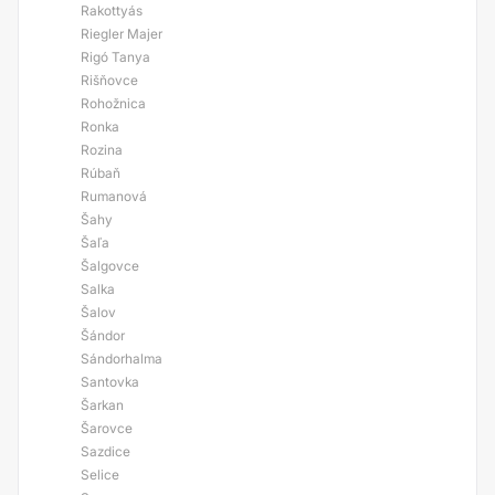
Rakottyás
Riegler Majer
Rigó Tanya
Rišňovce
Rohožnica
Ronka
Rozina
Rúbaň
Rumanová
Šahy
Šaľa
Šalgovce
Salka
Šalov
Šándor
Sándorhalma
Santovka
Šarkan
Šarovce
Sazdice
Selice