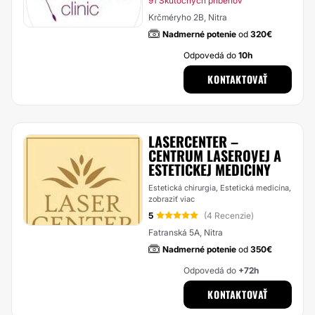
91 Skutočných príbehov
Krčméryho 2B, Nitra
Nadmerné potenie
od
320€
Odpovedá do
10h
KONTAKTOVAŤ
LASERCENTER –
CENTRUM LASEROVEJ A
ESTETICKEJ MEDICÍNY
Estetická chirurgia, Estetická medicína,
zobraziť viac
5
(4 Recenzie)
Fatranská 5A, Nitra
Nadmerné potenie
od
350€
Odpovedá do
+72h
KONTAKTOVAŤ