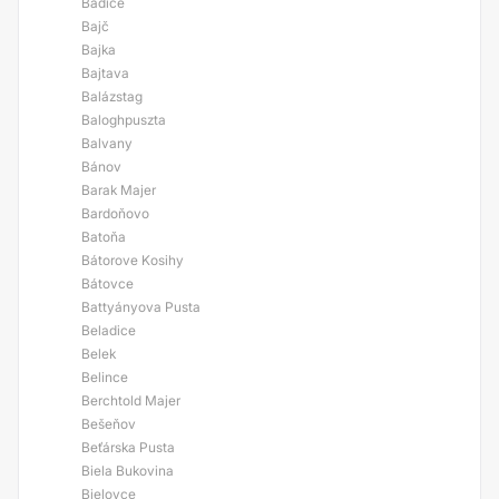
Bádice
Bajč
Bajka
Bajtava
Balázstag
Baloghpuszta
Balvany
Bánov
Barak Majer
Bardoňovo
Batoňa
Bátorove Kosihy
Bátovce
Battyányova Pusta
Beladice
Belek
Belince
Berchtold Majer
Bešeňov
Beťárska Pusta
Biela Bukovina
Bielovce