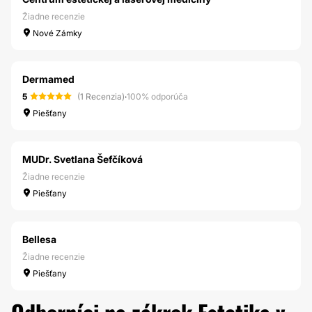
Žiadne recenzie
Nové Zámky
Dermamed
5
(1 Recenzia)
·
100% odporúča
Piešťany
MUDr. Svetlana Šefčíková
Žiadne recenzie
Piešťany
Bellesa
Žiadne recenzie
Piešťany