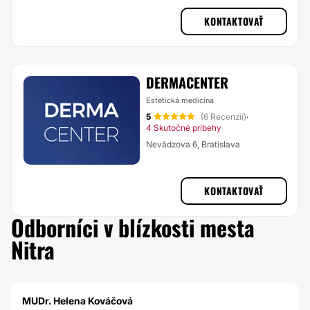
KONTAKTOVAŤ
DERMACENTER
Estetická medicína
5
(6 Recenzií)
·
4 Skutočné príbehy
Nevädzova 6, Bratislava
KONTAKTOVAŤ
Odborníci v blízkosti mesta
Nitra
MUDr. Helena Kováčová