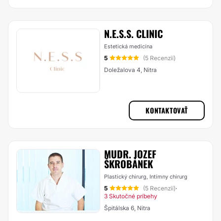
N.E.S.S. CLINIC
Estetická medicína
5
(5 Recenzií)
Doležalova 4, Nitra
KONTAKTOVAŤ
MUDR. JOZEF
ŠKROBÁNEK
Plastický chirurg, Intímny chirurg
5
(5 Recenzií)
·
3 Skutočné príbehy
Špitálska 6, Nitra