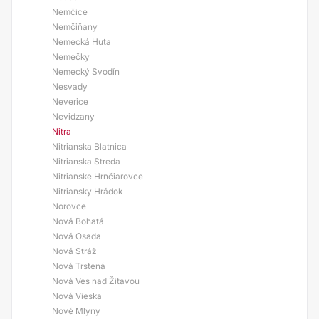
Nemčice
Nemčiňany
Nemecká Huta
Nemečky
Nemecký Svodín
Nesvady
Neverice
Nevidzany
Nitra
Nitrianska Blatnica
Nitrianska Streda
Nitrianske Hrnčiarovce
Nitriansky Hrádok
Norovce
Nová Bohatá
Nová Osada
Nová Stráž
Nová Trstená
Nová Ves nad Žitavou
Nová Vieska
Nové Mlyny