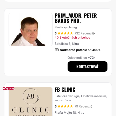
PRIM. MUDR. PETER
BAKOŠ PHD.
Plastický chirurg
5
(32 Recenzií)
·
40 Skutočných príbehov
Špitálska 6, Nitra
Nadmerné potenie
od
400€
Odpovedá do
+72h
KONTAKTOVAŤ
FB CLINIC
Estetická chirurgia, Estetická medicína,
zobraziť viac
5
(9 Recenzií)
Fraňa Mojtu 18, Nitra