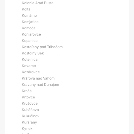
Kolonie Arad Pusta
Kolta
Komárno
Komjatice
Komoča
Koniarovce
Kopanica
Kostoľany pod Tribečom
Kostolný Sek
Kotelnica
Kovarce
Kozárovce
Kráľová nad Váhom
Kravany nad Dunajom
Krnča
Krtovce
Krušovce
Kubáňovo
Kukučinov
Kuraľany
Kynek