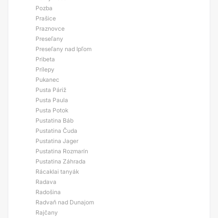
Pozba
Prašice
Praznovce
Preseľany
Preseľany nad Ipľom
Pribeta
Prílepy
Pukanec
Pusta Páriž
Pusta Paula
Pusta Potok
Pustatina Báb
Pustatina Čuda
Pustatina Jager
Pustatina Rozmarín
Pustatina Záhrada
Rácaklai tanyák
Radava
Radošina
Radvaň nad Dunajom
Rajčany