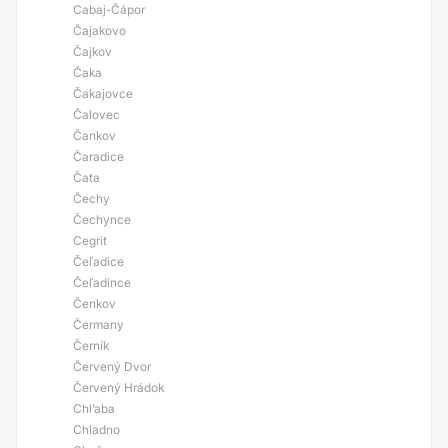
Cabaj-Čápor
Čajakovo
Čajkov
Čaka
Čakajovce
Čalovec
Čankov
Čaradice
Čata
Čechy
Čechynce
Cegrit
Čeľadice
Čeľadince
Čenkov
Čermany
Černík
Červený Dvor
Červený Hrádok
Chl’aba
Chladno