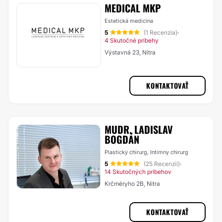
MEDICAL MKP
Estetická medicína
5
(1 Recenzia)
·
4 Skutočné príbehy
Výstavná 23, Nitra
KONTAKTOVAŤ
MUDR. LADISLAV
BOGDÁN
Plastický chirurg, Intímny chirurg
5
(25 Recenzií)
·
14 Skutočných príbehov
Krčméryho 2B, Nitra
KONTAKTOVAŤ