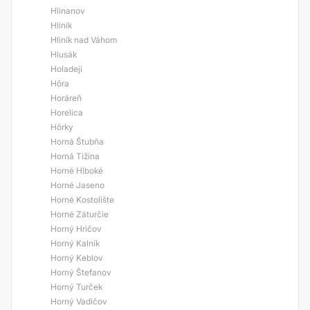
Hlinanov
Hliník
Hliník nad Váhom
Hlusák
Holadeji
Hôra
Horáreň
Horelica
Hôrky
Horná Štubňa
Horná Tižina
Horné Hlboké
Horné Jaseno
Horné Kostolište
Horné Záturčie
Horný Hričov
Horný Kalník
Horný Keblov
Horný Štefanov
Horný Turček
Horný Vadičov