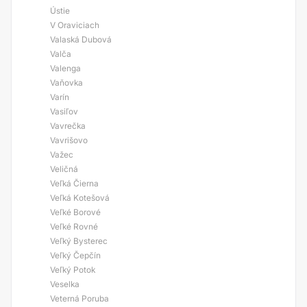
Ústie
V Oraviciach
Valaská Dubová
Valča
Valenga
Vaňovka
Varín
Vasiľov
Vavrečka
Vavrišovo
Važec
Veličná
Veľká Čierna
Veľká Kotešová
Veľké Borové
Veľké Rovné
Veľký Bysterec
Veľký Čepčín
Veľký Potok
Veselka
Veterná Poruba