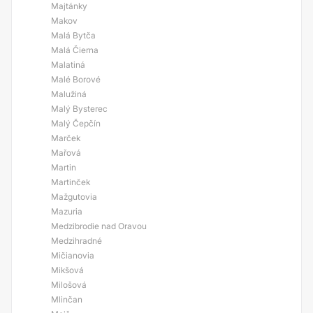
Majtánky
Makov
Malá Bytča
Malá Čierna
Malatiná
Malé Borové
Malužiná
Malý Bysterec
Malý Čepčín
Marček
Mařová
Martin
Martinček
Mažgutovia
Mazuria
Medzibrodie nad Oravou
Medzihradné
Mičianovia
Mikšová
Milošová
Mlinčan