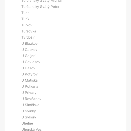
Turčiansky Svätý Michal
Turčiansky Svätý Peter
Turie
Turík
Turkov
Turzovka
Tvrdošín
U Blažkov
U Capkov
U Galjerí
U Gavlasov
U Hažov
U Kotyrov
U Matíska
U Potkana
U Privary
U Rovňanov
U Šimčiska
U Svinky
U Sykory
Uhelné
Uhorská Ves