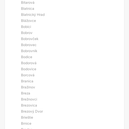
Bitarová
Blatnica
Blatnický Hrad
Blážovce
Bobíci
Bobrov
Bobrovček
Bobrovec
Bobrovník
Bodice
Bodorová
Bodovice
Borcová
Branica
Bražinov
Breza
Brežnovci
Brezovica
Brezový Dvor
Brieštie
Brnice