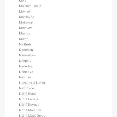
Mojš
Mojšova Lúčka
Mokraď
Moškovec
Mošovce
Mračkov
Mranov
Mutné
Na Breh
Nadomlin
Námestovo
Necpaly
Nededza
Nemcovo
Nesluša
Nezbudská Lúčka
Nežitovce
Nižná Boca
Nižná Labaja
Nižná Revúca
Nižné Malatíny
Nižné Matiašovce