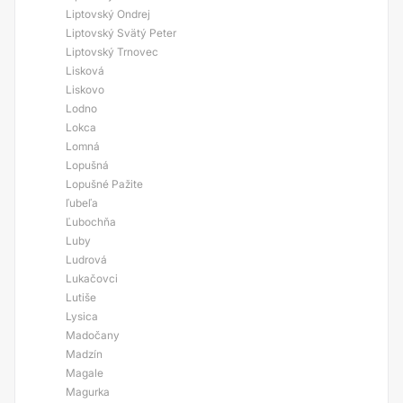
Liptovský Ondrej
Liptovský Svätý Peter
Liptovský Trnovec
Lisková
Liskovo
Lodno
Lokca
Lomná
Lopušná
Lopušné Pažite
ľubeľa
Ľubochňa
Luby
Ludrová
Lukačovci
Lutiše
Lysica
Madočany
Madzín
Magale
Magurka