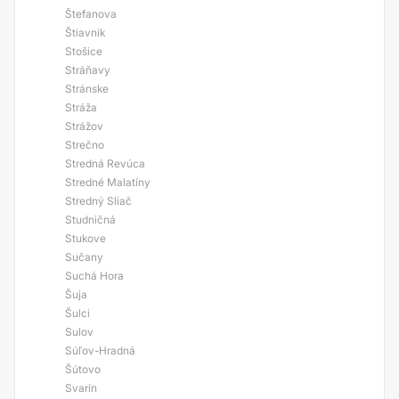
Štefanova
Štiavnik
Stošice
Stráňavy
Stránske
Stráža
Strážov
Strečno
Stredná Revúca
Stredné Malatíny
Stredný Sliač
Studničná
Stukove
Sučany
Suchá Hora
Šuja
Šulci
Sulov
Súľov-Hradná
Šútovo
Svarín