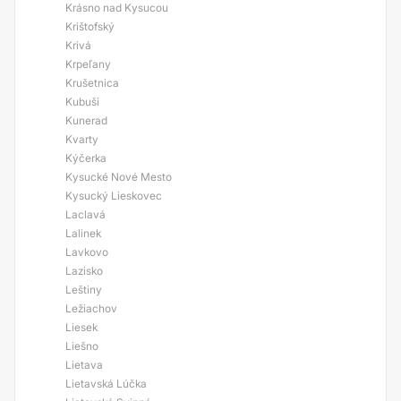
Krásno nad Kysucou
Krištofský
Krivá
Krpeľany
Krušetnica
Kubuši
Kunerad
Kvarty
Kýčerka
Kysucké Nové Mesto
Kysucký Lieskovec
Laclavá
Lalinek
Lavkovo
Lazisko
Leštiny
Ležiachov
Liesek
Liešno
Lietava
Lietavská Lúčka