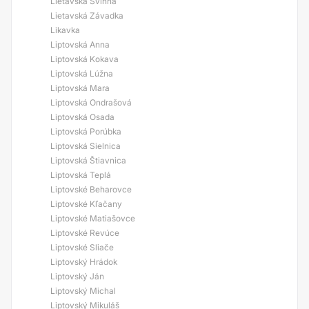
Lietavská Svinná
Lietavská Závadka
Likavka
Liptovská Anna
Liptovská Kokava
Liptovská Lúžna
Liptovská Mara
Liptovská Ondrašová
Liptovská Osada
Liptovská Porúbka
Liptovská Sielnica
Liptovská Štiavnica
Liptovská Teplá
Liptovské Beharovce
Liptovské Kľačany
Liptovské Matiašovce
Liptovské Revúce
Liptovské Sliače
Liptovský Hrádok
Liptovský Ján
Liptovský Michal
Liptovský Mikuláš