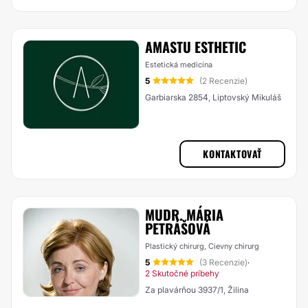
AMASTU ESTHETIC
Estetická medicína
5
(2 Recenzie)
Garbiarska 2854, Liptovský Mikuláš
KONTAKTOVAŤ
MUDR. MÁRIA
PETRÁŠOVÁ
Plastický chirurg, Cievny chirurg
5
(3 Recenzie)
·
2 Skutočné príbehy
Za plavárňou 3937/1, Žilina