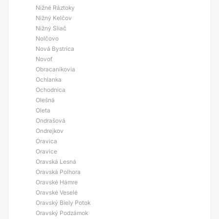
Nižné Ráztoky
Nižný Kelčov
Nižný Sliač
Nolčovo
Nová Bystrica
Novoť
Obracaníkovia
Ochlanka
Ochodnica
Olešná
Oleta
Ondrašová
Ondrejkov
Oravica
Oravice
Oravská Lesná
Oravská Polhora
Oravské Hámre
Oravské Veselé
Oravský Biely Potok
Oravský Podzámok