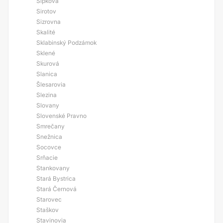
Šipkova
Sirotov
Sizrovna
Skalité
Sklabinský Podzámok
Sklené
Skurová
Slanica
Šlesarovia
Slezina
Slovany
Slovenské Pravno
Smrečany
Snežnica
Socovce
Srňacie
Stankovany
Stará Bystrica
Stará Černová
Starovec
Staškov
Stavinovia