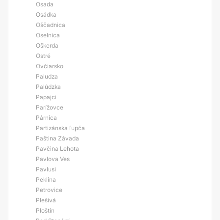
Osada
Osádka
Oščadnica
Oselnica
Oškerda
Ostré
Ovčiarsko
Paludza
Palúdzka
Papajci
Parížovce
Párnica
Partizánska ľupča
Paština Závada
Pavčina Lehota
Pavlova Ves
Pavlusi
Peklina
Petrovice
Plešivá
Ploštín