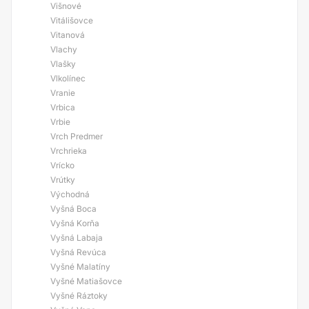
Višnové
Vitálišovce
Vitanová
Vlachy
Vlašky
Vlkolínec
Vranie
Vrbica
Vrbie
Vrch Predmer
Vrchrieka
Vrícko
Vrútky
Východná
Vyšná Boca
Vyšná Korňa
Vyšná Labaja
Vyšná Revúca
Vyšné Malatíny
Vyšné Matiašovce
Vyšné Ráztoky