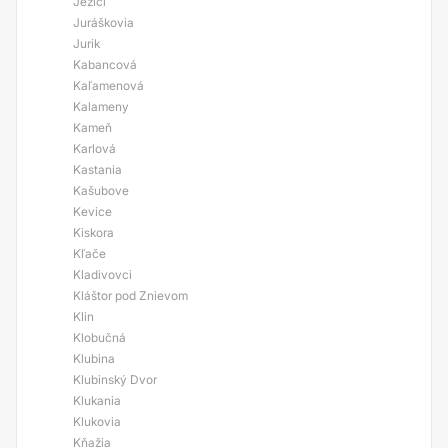
Ježíci
Juráškovia
Jurik
Kabancová
Kaľamenová
Kalameny
Kameň
Karlová
Kastania
Kašubove
Kevice
Kiskora
Kľače
Kladivovci
Kláštor pod Znievom
Klin
Klobučná
Klubina
Klubinský Dvor
Klukania
Klukovia
Kňažia