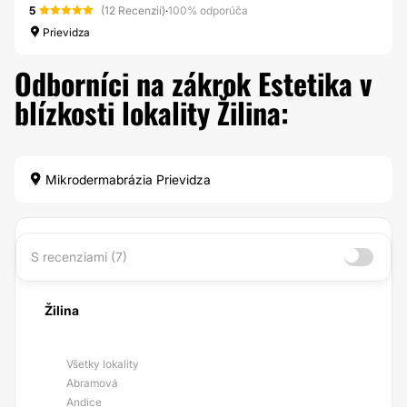
5
(12 Recenzií)
·
100% odporúča
Prievidza
Odborníci na zákrok Estetika v
blízkosti lokality Žilina:
Mikrodermabrázia Prievidza
S recenziami (7)
Žilina
Všetky lokality
Abramová
Andice