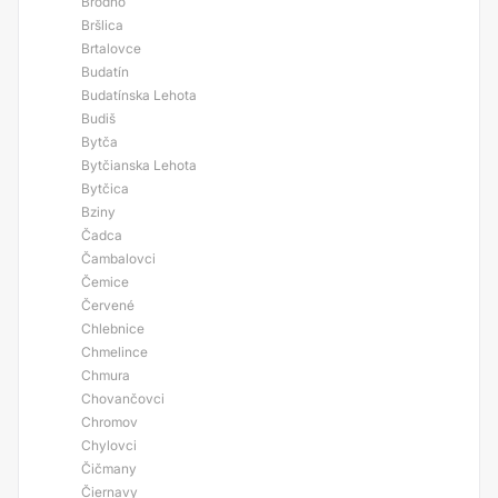
Brodno
Bršlica
Brtalovce
Budatín
Budatínska Lehota
Budiš
Bytča
Bytčianska Lehota
Bytčica
Bziny
Čadca
Čambalovci
Čemice
Červené
Chlebnice
Chmelince
Chmura
Chovančovci
Chromov
Chylovci
Čičmany
Čiernavy