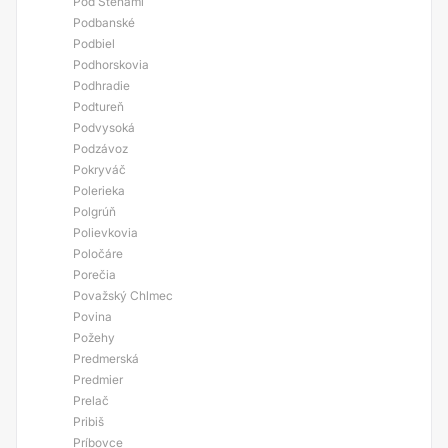
Pod Stenámi
Podbanské
Podbiel
Podhorskovia
Podhradie
Podtureň
Podvysoká
Podzávoz
Pokryváč
Polerieka
Polgrúň
Polievkovia
Poločáre
Porečia
Považský Chlmec
Povina
Požehy
Predmerská
Predmier
Prelač
Pribiš
Príbovce