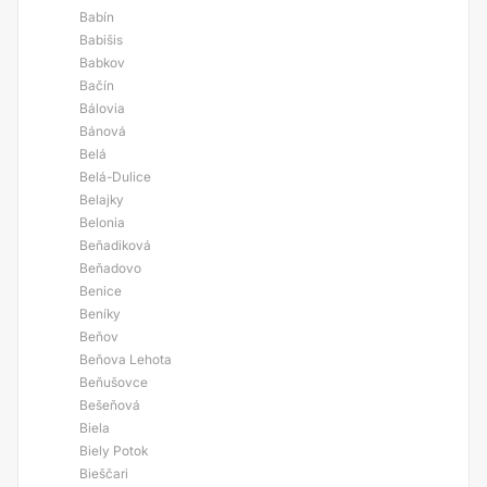
Babín
Babišis
Babkov
Bačín
Bálovia
Bánová
Belá
Belá-Dulice
Belajky
Belonia
Beňadiková
Beňadovo
Benice
Beníky
Beňov
Beňova Lehota
Beňušovce
Bešeňová
Biela
Biely Potok
Bieščari