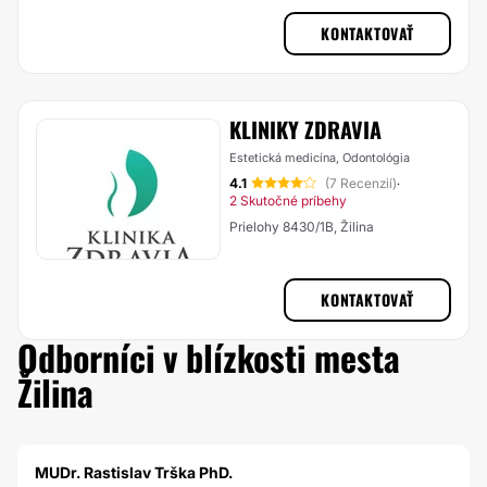
KONTAKTOVAŤ
KLINIKY ZDRAVIA
Estetická medicína, Odontológia
4.1
(7 Recenzií)
·
2 Skutočné príbehy
Prielohy 8430/1B, Žilina
KONTAKTOVAŤ
Odborníci v blízkosti mesta
Žilina
MUDr. Rastislav Trška PhD.