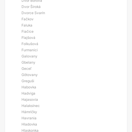
Dvor Borová
Dvor Široká
Dvorce Svarín
Fačkov
Faluka
Fiačice
Flajšová
Folkušová
Furmanici
Galovany
Gbelany
Geceľ
Gôtovany
Greguši
Habovka
Hadviga
Hajasovia
Halaksínec
Hámričky
Havrania
Hladovka
Hlaskonka