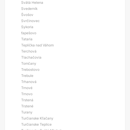
Svätá Helena
Svederník
Švošov
Svrčinovec
Sykoria
ťapešovo
Tataria
Teplička nad Váhom
Terchová
Tlachačovia
Tomčany
Trebostovo
Trebule
Trhanová
Trnové
Trnovo
Trstená
Trstené
Turany
Turčianske Kľačany
Turčianske Teplice