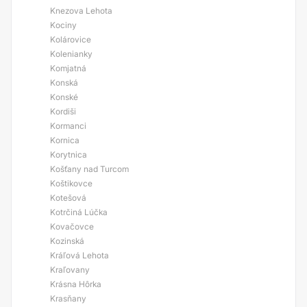
Knezova Lehota
Kociny
Kolárovice
Kolenianky
Komjatná
Konská
Konské
Kordiši
Kormanci
Kornica
Korytnica
Košťany nad Turcom
Koštikovce
Kotešová
Kotrčiná Lúčka
Kovačovce
Kozinská
Kráľová Lehota
Kraľovany
Krásna Hôrka
Krasňany