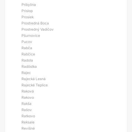
Pribylina
Prislop
Prosiek
Prostredná Boca
Prostredný Vadičov
Pšurnovice
Pucov
Rabča
Rabčice
Radola
Radôstka
Rajec
Rajecká Lesná
Rajecké Teplice
Raková
Rakovo
Rakša
Rašov
Ratkovo
Reksale
Revišné