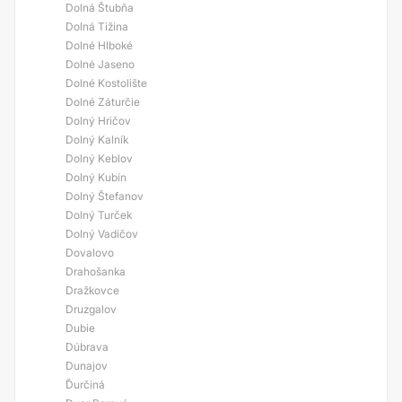
Dolná Štubňa
Dolná Tižina
Dolné Hlboké
Dolné Jaseno
Dolné Kostolište
Dolné Záturčie
Dolný Hričov
Dolný Kalník
Dolný Keblov
Dolný Kubín
Dolný Štefanov
Dolný Turček
Dolný Vadičov
Dovalovo
Drahošanka
Dražkovce
Druzgalov
Dubie
Dúbrava
Dunajov
Ďurčiná