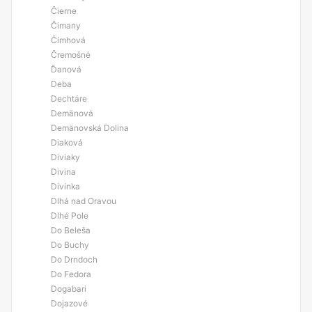
Čierne
Čimany
Čímhová
Čremošné
Ďanová
Deba
Dechtáre
Demänová
Demänovská Dolina
Diaková
Diviaky
Divina
Divinka
Dlhá nad Oravou
Dlhé Pole
Do Beleša
Do Buchy
Do Drndoch
Do Fedora
Dogabari
Dojazové