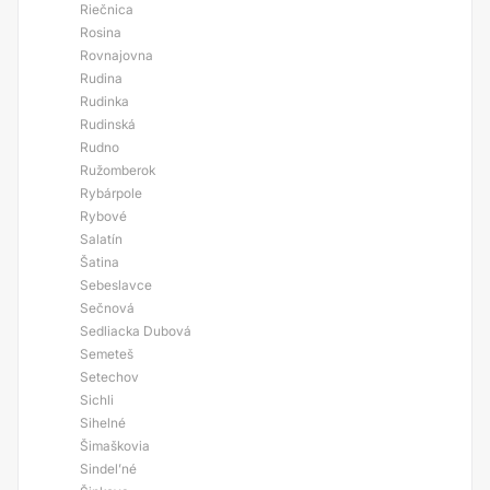
Riečnica
Rosina
Rovnajovna
Rudina
Rudinka
Rudinská
Rudno
Ružomberok
Rybárpole
Rybové
Salatín
Šatina
Sebeslavce
Sečnová
Sedliacka Dubová
Semeteš
Setechov
Sichli
Sihelné
Šimaškovia
Sindel’né