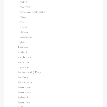
Hradná
Hrboltová
Hričovské Podhradie
Hromy
Hroši
Hruštín
Hubová
Hvozdnica
Hybe
Ilianovo
Istebné
Ivachnová
Ivančiná
Ižipovce
Jablonovský Dvor
Jančuly
Jánošovce
Jasenové
Jasenovo
Jašovci
Jazernica