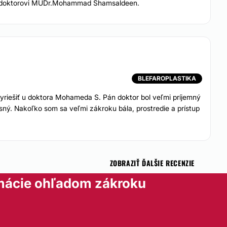
 p. doktorovi MUDr.Mohammad Shamsaldeen.
r Dolných viečok 560 eur horných viečok aj dolných
BLEFAROPLASTIKA
yriešiť u doktora Mohameda S. Pán doktor bol veľmi príjemný
žasný. Nakoľko som sa veľmi zákroku bála, prostredie a prístup
ZOBRAZIŤ ĎALŠIE RECENZIE
mácie ohľadom zákroku