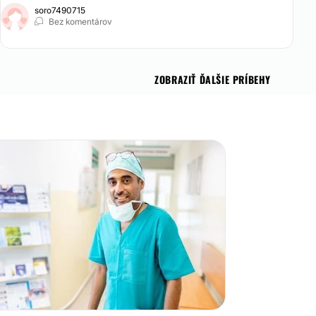
soro7490715
Bez komentárov
ZOBRAZIŤ ĎALŠIE PRÍBEHY