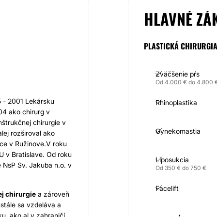
HLAVNÉ ZÁ
PLASTICKÁ CHIRURGI
Zväčšenie pŕs
Od 4.000 € do 4.800 
 - 2001 Lekársku
Rhinoplastika
04 ako chirurg v
nštrukčnej chirurgie v
Gynekomastia
lej rozširoval ako
nice v Ružinove.V roku
U v Bratislave. Od roku
Liposukcia
e NsP Sv. Jakuba n.o. v
Od 350 € do 750 €
Facelift
j chirurgie
a zároveň
ustále sa vzdeláva a
, ako aj v zahraničí.