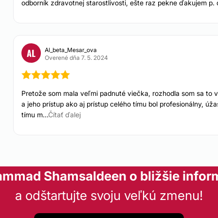
odborník zdravotnej starostlivosti, ešte raz pekne ďakujem
Horných viečok 490 eu
viečok 1000 eur.
Od:
490 €
do
560 €
Al_beta_Mesar_ova
AL
KONTAKTOVAŤ
Overené dňa 7. 5. 2024
Pretože som mala veľmi padnuté viečka, rozhodla som sa to v
a jeho prístup ako aj prístup celého tímu bol profesionálny, ú
tímu m...
Čítať ďalej
ammad Shamsaldeen o bližšie infor
a odštartujte svoju veľkú zmenu!