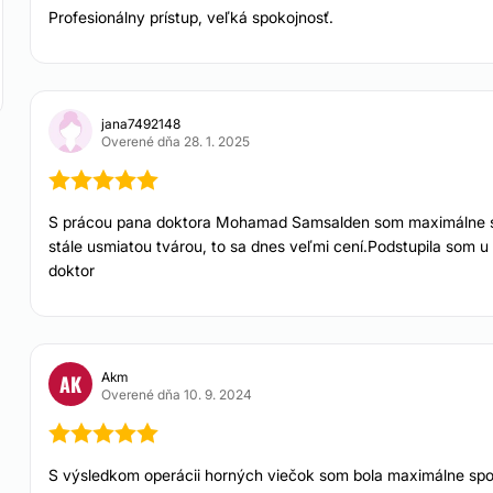
Frakčný laser
Profesionálny prístup, veľká spokojnosť.
Od 50 € do 300 €
 ochotnému personálu
Injekčná lipolýza
Od 100 € do 250 €
 naozaj odbornú
 viac ako 1 000
jana7492148
Overené dňa 28. 1. 2025
 viac ako 5 000
FLEBOLÓGIA
elefonicky alebo
S prácou pana doktora Mohamad Samsalden som maximálne spo
Laserové odstránen
stále usmiatou tvárou, to sa dnes veľmi cení.Podstupila som 
žiliek
Od 40 €
doktor
INTÍMNA CHIRURGIA
Akm
AK
Overené dňa 10. 9. 2024
Obriezka
Od 300 €
BLEFAROPLASTIKA
S výsledkom operácii horných viečok som bola maximálne spoko