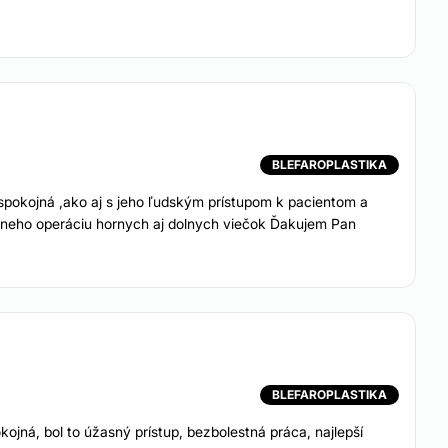
Hyaluronidáza
BLEFAROPLASTIKA
kojná ,ako aj s jeho ľudským prístupom k pacientom a
ie rozšírených
u neho operáciu hornych aj dolnych viečok Ďakujem Pan
BLEFAROPLASTIKA
jná, bol to úžasný prístup, bezbolestná práca, najlepší