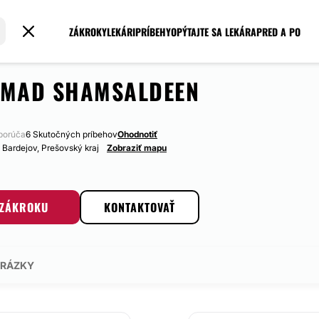
ZÁKROKY
LEKÁRI
PRÍBEHY
OPÝTAJTE SA LEKÁRA
PRED A PO
MAD SHAMSALDEEN
porúča
6 Skutočných príbehov
Ohodnotiť
, Bardejov, Prešovský kraj
Zobraziť mapu
 ZÁKROKU
KONTAKTOVAŤ
RÁZKY