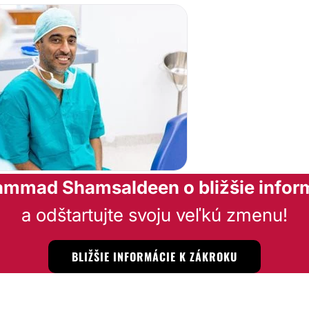
ammad Shamsaldeen o bližšie infor
a odštartujte svoju veľkú zmenu!
BLIŽŠIE INFORMÁCIE K ZÁKROKU