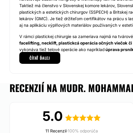
Taktiež má členstvo v Slovenskej komore lekárov, Slovensk
plastických a estetických chirurgov (SSPECH) a Britskej 
lekárov (GMC). Je tiež držiteľom certifikátov na prácu s la
aj na aplikáciu výplňových materiálov používaných v esteti
V rámci plastickej chirurgie sa zameriava najmä na tvárové
facelifting, necklift, plastickcá operácia očných viečok
či
vykonáva tiež telové operácie ako napríklad
úprava prsník
modelácia), liposukcia
a tiež
plastika brucha
. Medzi skr
ČÍTAŤ ĎALEJ
ktoré vykonáva, sa špecializuje aj na tie minimálne invazív
niťový lifting,
výplň vrások, modelácia a zväčšenie pier a 
modelovanie tváre
kyselinou hyalurónovou
alebo korekci
pomocou
botulotoxínu
a laserovej medecína
.
RECENZIÍ NA MUDR. MOHAMMAD
V odbore plastickej chirurgie a estetickej medicíny sa neus
najnovšie trendy a techniky z celého sveta, ktoré prináša 
prioritou je neustále vzdelávanie a profesionálny rast.
5.0
MUDr. Shamsaldeen si tiež zakladá na individuálnom, prof
priateľskom prístupe, vďaka ktorému môže klientom posky
a spokojnosť s
11 Recenzií
výsledkami, ktoré sú dlhotrvajúce a priro
·
100% odporúča