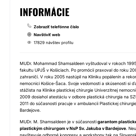
INFORMÁCIE
Zobraziť telefónne číslo
Navštíviť web
17829 návštev profilu
MUDr. Mohammad Shamsaldeen vyštudoval v rokoch 1995
fakultu UPJŠ v Košiciach. Po promócii praxoval do roku 20
zahraničí. V roku 2005 nastúpil na Kliniku popálenín a reko
nemocnici Košice-Šaca. Svoje vedomosti a skúsenosti si ďa
stážista na Klinike plastickej chirurgie Univerzitnej nemoc
2009 dosiahol atestáciu v odbore plastická chirurgia na SZ
2011 do súčasnosti pracuje v ambulancii Plastickej chirurgi
Bardejove.
MUDr. M. Shamsaldeen je v súčasnosti
garantom plasticke
plastickým chirurgom v NsP Sv. Jakuba v Bardejove
. Ne
navštevuje odborné kongresy a workshopy tak na Slovensku