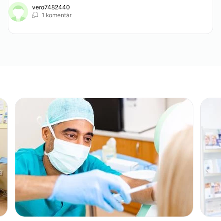
vero7482440
1 komentár