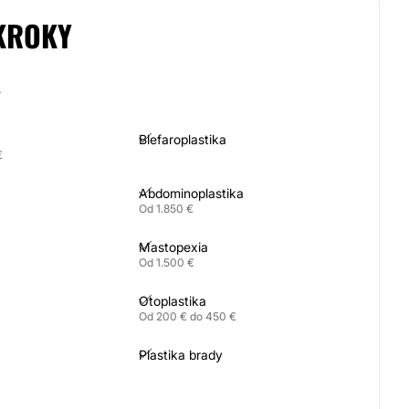
KROKY
A
Blefaroplastika
€
Abdominoplastika
Od 1.850 €
Mastopexia
Od 1.500 €
Otoplastika
Od 200 € do 450 €
Plastika brady