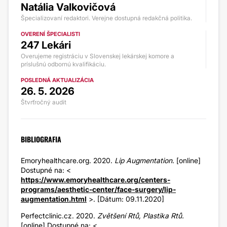
Natália Valkovičová
Špecializovaní redaktori. Verejne dostupná redakčná politika.
OVERENÍ ŠPECIALISTI
247 Lekári
Overujeme registráciu v Slovenskej lekárskej komore a
príslušnú odbornú kvalifikáciu.
POSLEDNÁ AKTUALIZÁCIA
26. 5. 2026
Štvrťročný audit
BIBLIOGRAFIA
Emoryhealthcare.org. 2020.
Lip Augmentation
. [online]
Dostupné na: <
https://www.emoryhealthcare.org/centers-
programs/aesthetic-center/face-surgery/lip-
augmentation.html
>. [Dátum: 09.11.2020]
Perfectclinic.cz. 2020.
Zvětšení Rtů, Plastika Rtů.
[online] Dostupné na: <