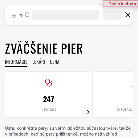
|
ZVÄČŠENIE PIER
INFORMÁCIE
LEKÁRI
CENA
247
LEKÁRI
SÚVISIAC
Ústa, konkrétne pery, sú veľmi dôležitou súčasťou tváre, takže
v prípadoch, keď sú pery príliš tenké, možno náš vzhľad