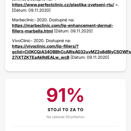
https://www.perfectclinic.cz/plastika-zvetseni-rtu/
>.
[Dátum: 09.11.2020]
Marbeclinic- 2020. Dostupné na
:
https://marbeclinic.com/lip-enhancement-dermal-
fillers-marbella.html
[Dátum: 09.11.2020]
VivoClinic- 2020. Dostupné na:
https://vivoclinic.com/lip-fillers/?
gclid=Cj0KCQiA34OBBhCcARIsAG32uvMZ2o8dBIyCSOWFs
27iXTZKTEaAkRdEALw_wcB
[Dátum: 09.11.2020]
91%
STOJÍ TO ZA TO
Na základe 59 príbehov