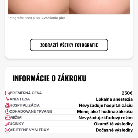
Foto
Fotografie pred a po:
Zväčšenie pier
s lá
1
/
3
ZOBRAZIŤ VŠETKY FOTOGRAFIE
INFORMÁCIE O ZÁKROKU
250€
PRIEMERNÁ CENA
Lokálna anestézia
ANESTÉZIA
Nevyžaduje hospitalizáciu
HOSPITALIZÁCIA
Menej ako 1 hodina zákroku
ODHADOVANÉ TRVANIE
Nevyžaduje kľudový režim
REŽIM
Okamžité výsledky
ÚČINKY
Dočasné výsledky
VIDITEĽNÉ VÝSLEDKY