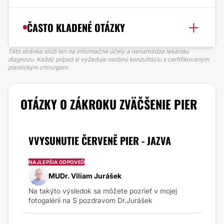
ČASTO KLADENÉ OTÁZKY
Táto stránka slúži len na informačné účely a nenahrádza lekársku
diagnózu. Každý prípad si vyžaduje osobnú konzultáciu s certifikovaným
plastickým chirurgom.
OTÁZKY O ZÁKROKU ZVÄČŠENIE PIER
VVYSUNUTIE ČERVENĚ PIER - JAZVA
NAJLEPŠIA ODPOVEĎ
MUDr. Viliam Jurášek
Na takýto výsledok sa môžete pozrieť v mojej
fotogalérii na S pozdravom Dr.Jurášek