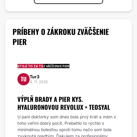
PRÍBEHY O ZÁKROKU
ZVÄČŠENIE
PIER
STOJÍ TO ZA TO
ZVÄČŠENIE PIER
Tur3
TU
4. 11. 2025
VÝPLŇ BRADY A PIER KYS.
HYALURONOVOU REVOLUX + TEOSYAL
U pani doktorky som dnes bola prvý krát a mám z
toho veľmi dobrý pocit. Prebehlo to rýchlo s
minimálnou bolesťou oproti tomu načo som bola
zvyknutá predtým. Ďakujem za profesionálny