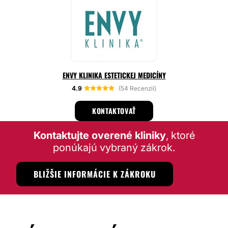
ENVY KLINIKA ESTETICKEJ MEDICÍNY
4.9
(54 Recenzií)
KONTAKTOVAŤ
Kontaktujte overené kliniky
, ktoré
ponúkajú vybraný zákrok.
BLIŽŠIE INFORMÁCIE K ZÁKROKU