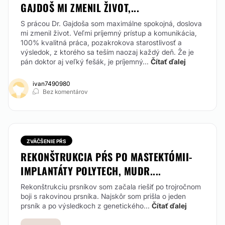
GAJDOŠ MI ZMENIL ŽIVOT,...
S prácou Dr. Gajdoša som maximálne spokojná, doslova
mi zmenil život. Veľmi príjemný prístup a komunikácia,
100% kvalitná práca, pozakrokova starostlivosť a
výsledok, z ktorého sa teším naozaj každý deň. Že je
pán doktor aj veľký fešák, je príjemný...
Čítať ďalej
ivan7490980
Bez komentárov
ZVÄČŠENIE PŔS
REKONŠTRUKCIA PŔS PO MASTEKTÓMII-
IMPLANTÁTY POLYTECH, MUDR....
Rekonštrukciu prsníkov som začala riešiť po trojročnom
boji s rakovinou prsníka. Najskôr som prišla o jeden
prsník a po výsledkoch z genetického...
Čítať ďalej