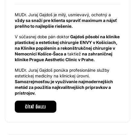
MUDr. Juraj Gajdoš je milý, usmievavý, ochotný a
vždy sa snaží pre klienta spraviť maximum a nájsť
preňho to najlepšie riešenie.
V súčasnej dobe pán doktor
Gajdoš pôsobí na klinike
plastickej a estetickej chirurgie
ENVY v Košiciach,
na Klinike popálenín a rekonštrukčnej chirurgie v
Nemocnici Košice-Šaca a
taktiež
na zahraničnej
klinike Prague Aesthetic Clinic v Prahe.
MUDr. Juraj Gajdoš ponúka profesionálne služby
estetickej medicíny na klinickej úrovni.
Samozrejmosťou je využívanie najmodernejších
metód za použitia najkvalitnejších prípravkov a
prístrojov.
Konkrétne sa zameriava na spevnenie a modeláciu
ČÍTAŤ ĎALEJ
tela, modeláciu kontúr tváre, vyplnenie tvárových
vrások, modeláciu pier, povädnutého krku a dekoltu.
Medzi zákroky plastickej chirurgie sa špecializuje
najmä na abdominoplastiku, facelift, liposukciu,
augmentáciu prsníkov, modeláciu prsníkov,