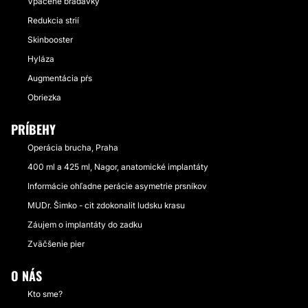
Vpáčené bradavky
Redukcia strií
Skinbooster
Hyláza
Augmentácia pŕs
Obriezka
PRÍBEHY
Operácia brucha, Praha
400 ml a 425 ml, Nagor, anatomické implantáty
Informácie ohľadne perácie asymetrie prsníkov
MUDr. Šimko - cit zdokonalit ludsku krasu
Záujem o implantáty do zadku
Zväčšenie pier
O NÁS
Kto sme?