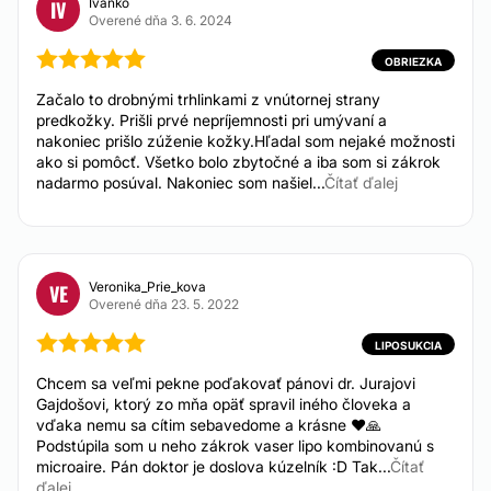
Obriezka
Ivanko
IV
Od 600 €
Overené dňa 3. 6. 2024
OBRIEZKA
ESTETICKÁ MEDICÍNA
Začalo to drobnými trhlinkami z vnútornej strany
predkožky. Prišli prvé nepríjemnosti pri umývaní a
nakoniec prišlo zúženie kožky.Hľadal som nejaké možnosti
Frakčný laser
ako si pomôcť. Všetko bolo zbytočné a iba som si zákrok
Od 350 €
nadarmo posúval. Nakoniec som našiel...
Čítať ďalej
Veronika_Prie_kova
VE
Overené dňa 23. 5. 2022
LIPOSUKCIA
Chcem sa veľmi pekne poďakovať pánovi dr. Jurajovi
Gajdošovi, ktorý zo mňa opäť spravil iného človeka a
vďaka nemu sa cítim sebavedome a krásne ❤️🙏
Podstúpila som u neho zákrok vaser lipo kombinovanú s
microaire. Pán doktor je doslova kúzelník :D Tak...
Čítať
ďalej