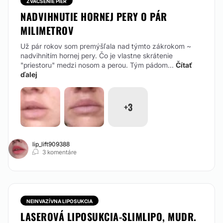
ZVÄČŠENIE PIER
NADVIHNUTIE HORNEJ PERY O PÁR
MILIMETROV
Už pár rokov som premýšľala nad týmto zákrokom ~
nadvihnitím hornej pery. Čo je vlastne skrátenie
"priestoru" medzi nosom a perou. Tým pádom...
Čítať
ďalej
+3
lip_lift909388
3 komentáre
NEINVAZÍVNA LIPOSUKCIA
LASEROVÁ LIPOSUKCIA-SLIMLIPO, MUDR.