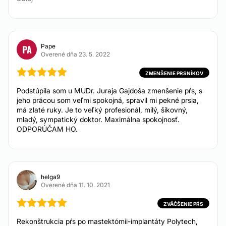
Pape
PA
Overené dňa 23. 5. 2022
ZMENŠENIE PRSNÍKOV
Podstúpila som u MUDr. Juraja Gajdoša zmenšenie pŕs, s
jeho prácou som veľmi spokojná, spravil mi pekné prsia,
má zlaté ruky. Je to veľký profesionál, milý, šikovný,
mladý, sympatický doktor. Maximálna spokojnosť.
ODPORÚČAM HO.
helga9
Overené dňa 11. 10. 2021
ZVÄČŠENIE PŔS
Rekonštrukcia pŕs po mastektómii-implantáty Polytech,