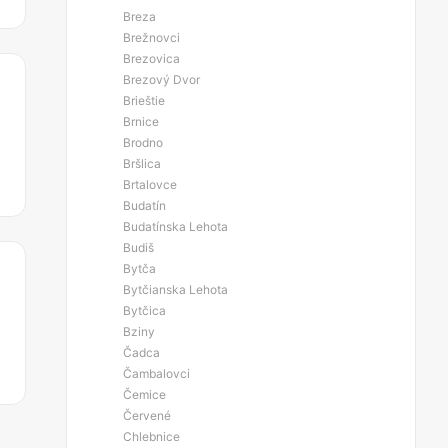
Breza
Brežnovci
Brezovica
Brezový Dvor
Brieštie
Brnice
Brodno
Bršlica
Brtalovce
Budatín
Budatínska Lehota
Budiš
Bytča
Bytčianska Lehota
Bytčica
Bziny
Čadca
Čambalovci
Čemice
Červené
Chlebnice