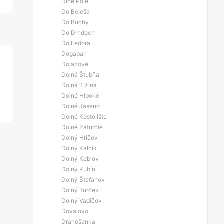
Dlhé Pole
Do Beleša
Do Buchy
Do Drndoch
Do Fedora
Dogabari
Dojazové
Dolná Štubňa
Dolná Tižina
Dolné Hlboké
Dolné Jaseno
Dolné Kostolište
Dolné Záturčie
Dolný Hričov
Dolný Kalník
Dolný Keblov
Dolný Kubín
Dolný Štefanov
Dolný Turček
Dolný Vadičov
Dovalovo
Drahošanka