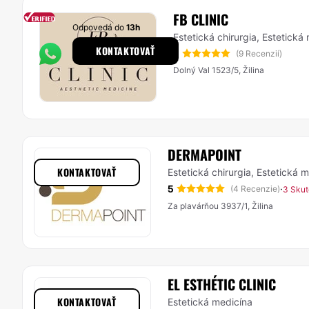
FB CLINIC
Odpovedá do
13h
Estetická chirurgia, Estetická
KONTAKTOVAŤ
5
(9 Recenzií)
Dolný Val 1523/5, Žilina
DERMAPOINT
KONTAKTOVAŤ
Estetická chirurgia, Estetická 
5
·
(4 Recenzie)
3 Skut
Za plavárňou 3937/1, Žilina
EL ESTHÉTIC CLINIC
KONTAKTOVAŤ
Estetická medicína