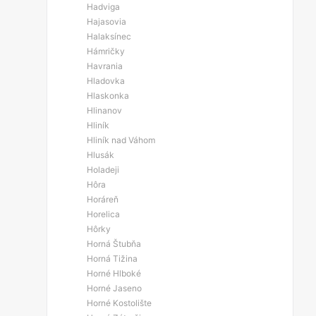
Hadviga
Hajasovia
Halaksínec
Hámričky
Havrania
Hladovka
Hlaskonka
Hlinanov
Hliník
Hliník nad Váhom
Hlusák
Holadeji
Hôra
Horáreň
Horelica
Hôrky
Horná Štubňa
Horná Tižina
Horné Hlboké
Horné Jaseno
Horné Kostolište