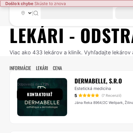
Došlo k chybe
Skúste to znova
|
LEKÁRI -
ODSTR
Viac ako 433 lekárov a kliník. Vyhľadajte lekáro
INFORMÁCIE
LEKÁRI
CENA
DERMABELLE, S.R.O
Odpovedá do
+72h
Estetická medicína
KONTAKTOVAŤ
5
(7 Recenzií)
Jána Reka 8964/2C Wellpark, Žilin