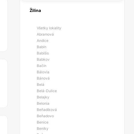
Žilina
Všetky lokality
Abramová
Andice
Babín
Babišis
Babkov
Bačín
Bálovia
Bánová
Belá
Belá-Dulice
Belajky
Belonia
Beňadiková
Beňadovo
Benice
Beníky