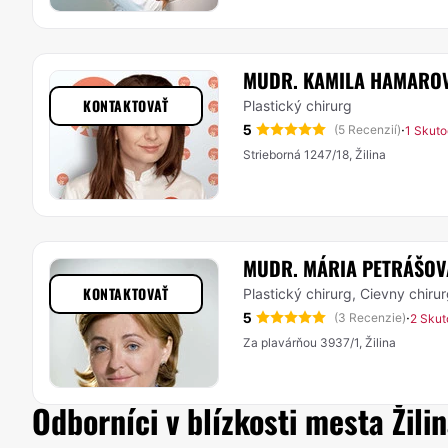
MUDR. KAMILA HAMARO
KONTAKTOVAŤ
Plastický chirurg
5
·
(5 Recenzií)
1 Skuto
Strieborná 1247/18, Žilina
MUDR. MÁRIA PETRÁŠOV
KONTAKTOVAŤ
Plastický chirurg, Cievny chiru
5
·
(3 Recenzie)
2 Skut
Za plavárňou 3937/1, Žilina
Odborníci v blízkosti mesta Žili