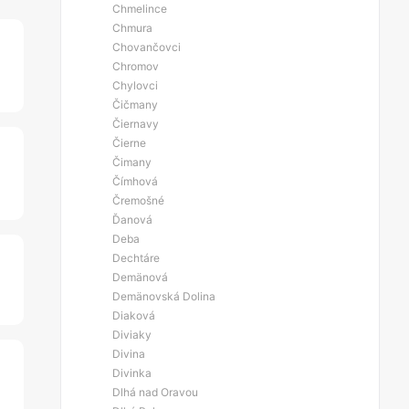
Chmelince
Chmura
Chovančovci
Chromov
Chylovci
Čičmany
Čiernavy
Čierne
Čimany
Čímhová
Čremošné
Ďanová
Deba
Dechtáre
Demänová
Demänovská Dolina
Diaková
Diviaky
Divina
Divinka
Dlhá nad Oravou