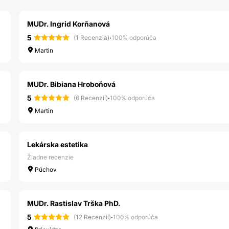
MUDr. Ingrid Korňanová
5
·
(1 Recenzia)
100% odporúča
Martin
MUDr. Bibiana Hroboňová
5
·
(6 Recenzií)
100% odporúča
Martin
Lekárska estetika
Žiadne recenzie
Púchov
MUDr. Rastislav Trška PhD.
5
·
(12 Recenzií)
100% odporúča