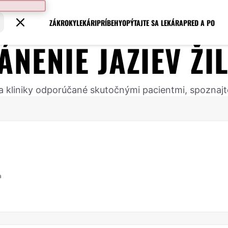
ZÁKROKY
LEKÁRI
PRÍBEHY
OPÝTAJTE SA LEKÁRA
PRED A PO
ÁNENIE JAZIEV
ŽI
v a kliniky odporúčané skutočnými pacientmi, spoznajt
a