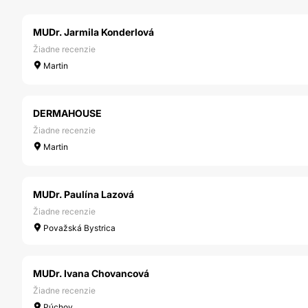
MUDr. Jarmila Konderlová
Žiadne recenzie
Martin
DERMAHOUSE
Žiadne recenzie
Martin
MUDr. Paulína Lazová
Žiadne recenzie
Považská Bystrica
MUDr. Ivana Chovancová
Žiadne recenzie
Púchov