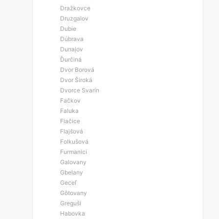
Dražkovce
Druzgalov
Dubie
Dúbrava
Dunajov
Ďurčiná
Dvor Borová
Dvor Široká
Dvorce Svarín
Fačkov
Faluka
Fiačice
Flajšová
Folkušová
Furmanici
Galovany
Gbelany
Geceľ
Gôtovany
Greguši
Habovka