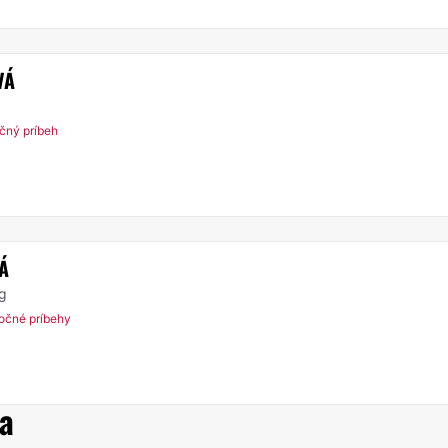
VÁ
čný príbeh
Á
rg
očné príbehy
na