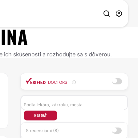
LINA
e ich skúsenosti a rozhodujte sa s dôverou.
DOCTORS
HĽADAŤ
S recenziami (8)