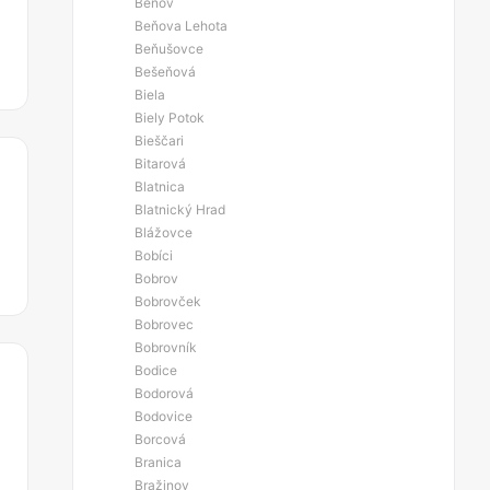
Beňov
Beňova Lehota
Beňušovce
Bešeňová
Biela
Biely Potok
Bieščari
Bitarová
Blatnica
Blatnický Hrad
Blážovce
Bobíci
Bobrov
Bobrovček
Bobrovec
Bobrovník
Bodice
Bodorová
Bodovice
Borcová
Branica
Bražinov