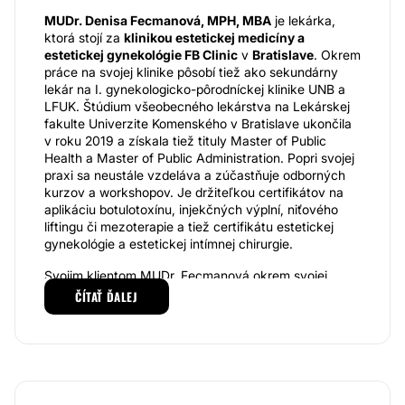
MUDr. Denisa Fecmanová, MPH, MBA
je lekárka,
ktorá stojí za
klinikou estetickej medicíny a
estetickej gynekológie FB Clinic
v
Bratislave
. Okrem
práce na svojej klinike pôsobí tiež ako sekundárny
lekár na I. gynekologicko-pôrodníckej klinike UNB a
LFUK. Štúdium všeobecného lekárstva na Lekárskej
fakulte Univerzite Komenského v Bratislave ukončila
v roku 2019 a získala tiež tituly Master of Public
Health a Master of Public Administration. Popri svojej
praxi sa neustále vzdeláva a zúčastňuje odborných
kurzov a workshopov. Je držiteľkou certifikátov na
aplikáciu botulotoxínu, injekčných výplní, niťového
liftingu či mezoterapie a tiež certifikátu estetickej
gynekológie a estetickej intímnej chirurgie.
Svojim klientom MUDr. Fecmanová okrem svojej
odbornosti a skúseností ponúka aj vysoko
ČÍTAŤ ĎALEJ
individuálny, ľudský a najmä diskrétny prístup. Vďaka
nemu sa klientky a klienti cítia príjemne a môžu
bezpečne a otvorene hovoriť o svojich problémoch a
očakávaniach. MUDr. Fecmanová potom každému
klientovi zostaví liečebný plán šitý na mieru, vďaka
ktorému je možné dosiahnuť spoločne vytýčené ciele.