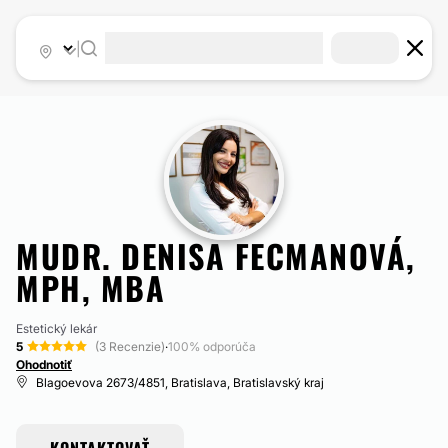
|
MUDR. DENISA FECMANOVÁ,
MPH, MBA
Estetický lekár
5
(3 Recenzie)
·
100% odporúča
Ohodnotiť
Blagoevova 2673/4851, Bratislava, Bratislavský kraj