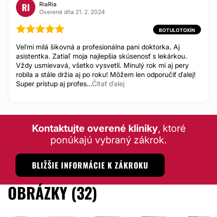
Laserové odstránenie rozšírených žiliek
RiaRia
RI
Overené dňa 21. 2. 2024
Liečba kŕčových žíl varixov
BOTULOTOXÍN
Veľmi milá šikovná a profesionálna pani doktorka. Aj
asistentka. Zatiaľ moja najlepšia skúsenosť s lekárkou.
Vždy usmievavá, všetko vysvetlí. Minulý rok mi aj pery
robila a stále držia aj po roku! Môžem len odporučiť ďalej!
Super prístup aj profes...
Čítať ďalej
Kontaktujte overené kliniky
, ktoré
ponúkajú vybraný zákrok.
BLIŽŠIE INFORMÁCIE K ZÁKROKU
OBRÁZKY (32)