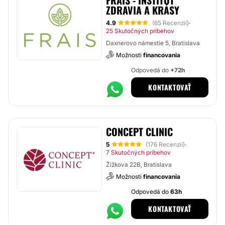
FRAIS - INŠTITÚT
ZDRAVIA A KRÁSY
4.9
(65 Recenzií)
·
25 Skutočných príbehov
Daxnerovo námestie 5, Bratislava
Možnosti
financovania
Odpovedá do
+72h
KONTAKTOVAŤ
CONCEPT CLINIC
5
(176 Recenzií)
·
7 Skutočných príbehov
Žižkova 22B, Bratislava
Možnosti
financovania
Odpovedá do
63h
KONTAKTOVAŤ