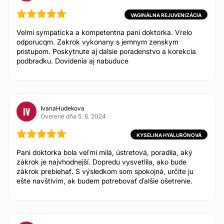
VAGINÁLNA REJUVENIZÁCIA
Labioplastika
Velmi sympaticka a kompetentna pani doktorka. Vrelo
Vaginálna rejuvenizácia
odporucqm. Zakrok vykonany s jemnym zenskym
pristupom. Poskytnute aj dalsie poradenstvo a korekcia
podbradku. Dovidenia aj nabuduce
KOZMETICKÉ OŠETRENIA
Odstránenie tetovania
IvanaHudekova
Mezoterapia
IV
Overené dňa 5. 6. 2024
Laserová epilácia
Chemický peeling
KYSELINA HYALURÓNOVÁ
Mikropigmentácia
Pani doktorka bola veľmi milá, ústretová, poradila, aký
zákrok je najvhodnejší. Dopredu vysvetlila, ako bude
Odstránenie strií
zákrok prebiehať. S výsledkom som spokojná, určite ju
ešte navštívim, ak budem potrebovať ďalšie ošetrenie.
FLEBOLÓGIA