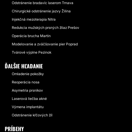
Odstránenie bradavíc laserom Trnava
Chirurgické odstránenie jazvy Žilina
Injekčná mezoterapia Nitra
Redukcia mužských prsných žliaz Prešov
Operácia brucha Martin
Modelovanie a zväčšovanie pier Poprad
Tvárové výplne Pezinok
ĎALŠIE HĽADANIE
Omladenie pokožky
Reoperácia nosa
Asymetria prsníkov
Laserová liečba akné
Výmena implantátu
Odstránenie kŕčových žíl
PRÍBEHY