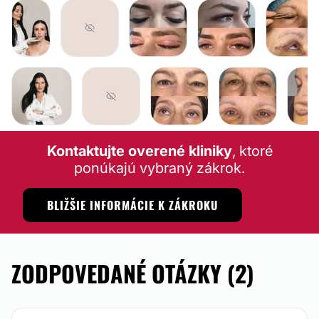
LABIOPLASTIKA
BLEFAROPLASTIKA
BLEFAROPLASTIKA
BLEFAROPL
LABIOPLASTIKA
BLEFAROPLASTIKA
BLEFAROPLASTIKA
BLEFA
Kontaktujte overené kliniky
, ktoré
ponúkajú vybraný zákrok.
BLIŽŠIE INFORMÁCIE K ZÁKROKU
ZODPOVEDANÉ OTÁZKY (2)