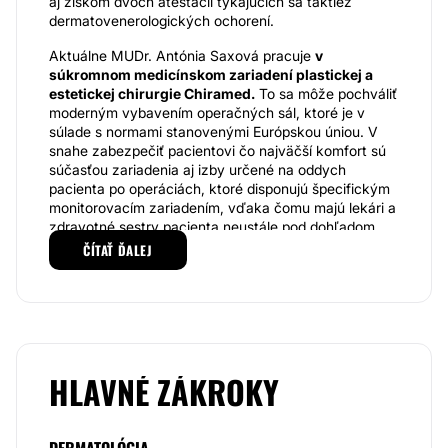
aj ziskom dvoch atestácií týkajúcich sa taktiež
dermatovenerologických ochorení.
Aktuálne MUDr. Antónia Saxová pracuje
v
súkromnom medicínskom zariadení plastickej a
estetickej chirurgie Chiramed.
To sa môže pochváliť
moderným vybavením operačných sál, ktoré je v
súlade s normami stanovenými Európskou úniou. V
snahe zabezpečiť pacientovi čo najväčší komfort sú
súčasťou zariadenia aj izby určené na oddych
pacienta po operáciách, ktoré disponujú špecifickým
monitorovacím zariadením, vďaka čomu majú lekári a
zdravotné sestry pacienta neustále pod dohľadom.
ČÍTAŤ ĎALEJ
Prioritou lekárov
v zariadení Chiramed je
predovšetkým
bezpečnosť pacienta
, vzhľadom k
tomu venujú náležitú pozornosť nielen samotnému
zákroku, ale aj predoperačným vyšetreniam a
dôkladnej kontrole po zákroku.
MUDr. Antónia Saxová sa zameriava nielen
na liečbu
HLAVNÉ ZÁKROKY
pohlavných ochorení
, ale aj
na redukciu vrások,
odstraňovanie materských znamienok či
neestetických kožných útvarov.
Tie sa v zariadení