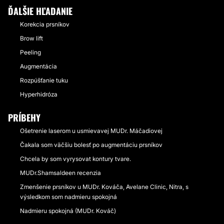
ĎALŠIE HĽADANIE
Korekcia prsníkov
Brow lift
Peeling
Augmentácia
Rozpúšťanie tuku
Hyperhidróza
PRÍBEHY
Ošetrenie laserom u usmievavej MUDr. Máčadiovej
Čakala som väčšiu bolesť po augmentáciu prsníkov
Chcela by som vyrysovat kontury tvare.
MUDr.Shamsaldeen recenzia
Zmenšenie prsníkov u MUDr. Kováča, Avelane Clinic, Nitra, s
výsledkom som nadmieru spokojná
Nadmieru spokojná (MUDr. Kováč)