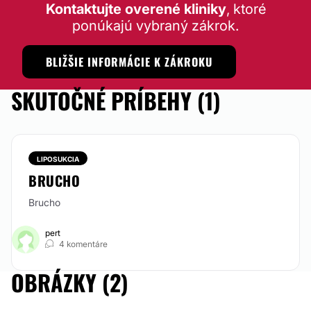
Lipofilling
Kontaktujte overené kliniky
, ktoré
Od 200 €
ponúkajú vybraný zákrok.
Možnosť videokonzultácie:
Nie
BLIŽŠIE INFORMÁCIE K ZÁKROKU
Možnosť financovania alebo splátok:
SKUTOČNÉ PRÍBEHY (1)
Nie
LIPOSUKCIA
BRUCHO
Brucho
pert
4 komentáre
OBRÁZKY (2)