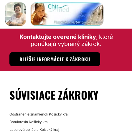
Kontaktujte overené kliniky
, ktoré
ponúkajú vybraný zákrok.
BLIŽŠIE INFORMÁCIE K ZÁKROKU
SÚVISIACE ZÁKROKY
Odstránenie znamienok Košický kraj
Botulotoxín Košický kraj
Laserová epilácia Košický kraj