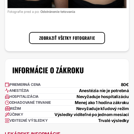
Foto
Fotografie pred a po:
Odstránenie tetovania
s lá
1
/
3
ZOBRAZIŤ VŠETKY FOTOGRAFIE
INFORMÁCIE O ZÁKROKU
80€
PRIEMERNÁ CENA
Anestézia nie je potrebná
ANESTÉZIA
Nevyžaduje hospitalizáciu
HOSPITALIZÁCIA
Menej ako 1 hodina zákroku
ODHADOVANÉ TRVANIE
Nevyžaduje kľudový režim
REŽIM
Výsledky viditeľné po jednom mesiaci
ÚČINKY
Trvalé výsledky
VIDITEĽNÉ VÝSLEDKY