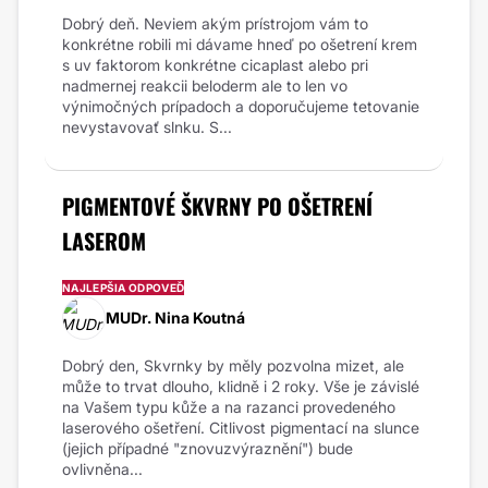
Dobrý deň. Neviem akým prístrojom vám to
konkrétne robili mi dávame hneď po ošetrení krem
s uv faktorom konkrétne cicaplast alebo pri
nadmernej reakcii beloderm ale to len vo
výnimočných prípadoch a doporučujeme tetovanie
nevystavovať slnku. S...
PIGMENTOVÉ ŠKVRNY PO OŠETRENÍ
LASEROM
NAJLEPŠIA ODPOVEĎ
MUDr. Nina Koutná
Dobrý den, Skvrnky by měly pozvolna mizet, ale
může to trvat dlouho, klidně i 2 roky. Vše je závislé
na Vašem typu kůže a na razanci provedeného
laserového ošetření. Citlivost pigmentací na slunce
(jejich případné "znovuzvýraznění") bude
ovlivněna...