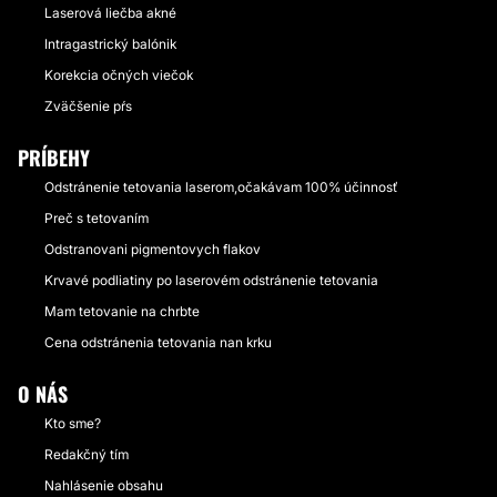
Laserová liečba akné
Intragastrický balónik
Korekcia očných viečok
Zväčšenie pŕs
PRÍBEHY
Odstránenie tetovania laserom,očakávam 100% účinnosť
Preč s tetovaním
Odstranovani pigmentovych flakov
Krvavé podliatiny po laserovém odstránenie tetovania
Mam tetovanie na chrbte
Cena odstránenia tetovania nan krku
O NÁS
Kto sme?
Redakčný tím
Nahlásenie obsahu