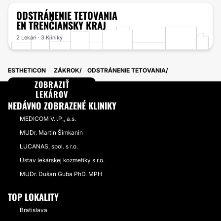
ODSTRÁNENIE TETOVANIA
EN TRENČIANSKY KRAJ
2 Lekári · 3 Kliniky
ESTHETICON
ZÁKROK
ODSTRÁNENIE TETOVANIA
ZOBRAZIŤ
LEKÁROV
NEDÁVNO ZOBRAZENÉ KLINIKY
MEDICOM V.I.P., a.s.
MUDr. Martin Šimkanin
LUCANAS, spol. s r.o.
Ústav lekárskej kozmetiky s.r.o.
MUDr. Dušan Guba PhD. MPH
TOP LOKALITY
Bratislava