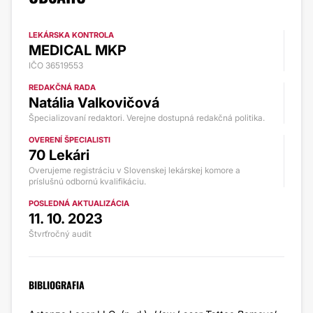
LEKÁRSKA KONTROLA
MEDICAL MKP
IČO 36519553
REDAKČNÁ RADA
Natália Valkovičová
Špecializovaní redaktori. Verejne dostupná redakčná politika.
OVERENÍ ŠPECIALISTI
70 Lekári
Overujeme registráciu v Slovenskej lekárskej komore a
príslušnú odbornú kvalifikáciu.
POSLEDNÁ AKTUALIZÁCIA
11. 10. 2023
Štvrťročný audit
BIBLIOGRAFIA