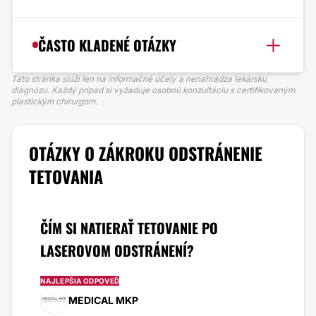
ČASTO KLADENÉ OTÁZKY
Táto stránka slúži len na informačné účely a nenahrádza lekársku
diagnózu. Každý prípad si vyžaduje osobnú konzultáciu s certifikovaným
plastickým chirurgom.
OTÁZKY O ZÁKROKU ODSTRÁNENIE
TETOVANIA
ČÍM SI NATIERAŤ TETOVANIE PO
LASEROVOM ODSTRÁNENÍ?
NAJLEPŠIA ODPOVEĎ
MEDICAL MKP