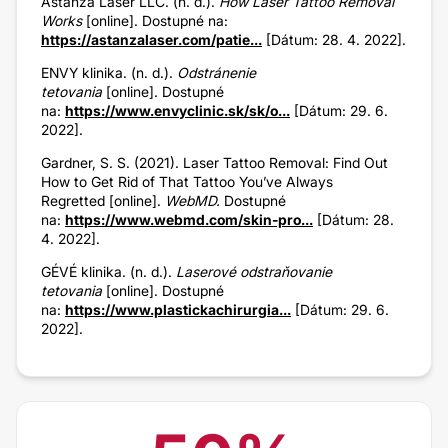
Astanza Laser LLC. (n. d.).
How Laser Tattoo Removal
Works
[online]. Dostupné na:
https://astanzalaser.com/patie...
[Dátum: 28. 4. 2022].
ENVY klinika. (n. d.).
Odstránenie
tetovania
[online]. Dostupné
na:
https://www.envyclinic.sk/sk/o...
[Dátum: 29. 6.
2022].
Gardner, S. S. (2021). Laser Tattoo Removal: Find Out
How to Get Rid of That Tattoo You’ve Always
Regretted [online].
WebMD.
Dostupné
na:
https://www.webmd.com/skin-pro...
[Dátum: 28.
4. 2022].
GÉVÉ klinika. (n. d.).
Laserové odstraňovanie
tetovania
[online]. Dostupné
na:
https://www.plastickachirurgia...
[Dátum: 29. 6.
2022].