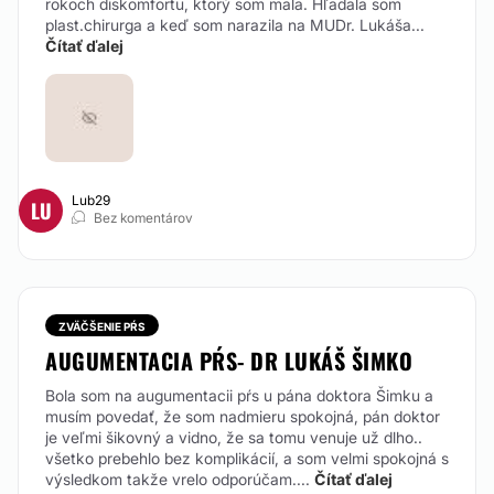
rokoch diskomfortu, ktorý som mala. Hľadala som
plast.chirurga a keď som narazila na MUDr. Lukáša...
Čítať ďalej
Lub29
LU
Bez komentárov
ZVÄČŠENIE PŔS
AUGUMENTACIA PŔS- DR LUKÁŠ ŠIMKO
Bola som na augumentacii pŕs u pána doktora Šimku a
musím povedať, že som nadmieru spokojná, pán doktor
je veľmi šikovný a vidno, že sa tomu venuje už dlho..
všetko prebehlo bez komplikácií, a som velmi spokojná s
výsledkom takže vrelo odporúčam....
Čítať ďalej