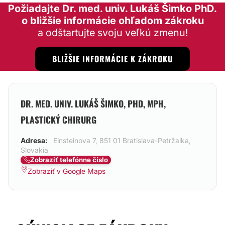
Požiadajte Dr. med. univ. Lukáš Šimko PhD.
o bližšie informácie ohľadom zákroku
a odštartujte svoju veľkú zmenu!
BLIŽŠIE INFORMÁCIE K ZÁKROKU
DR. MED. UNIV. LUKÁŠ ŠIMKO, PHD, MPH,
PLASTICKÝ CHIRURG
Adresa:
Einsteinova 7, 851 01 Bratislava-Petržalka,
Slovakia
Zobraziť telefónne číslo
Zobraziť v Google Maps