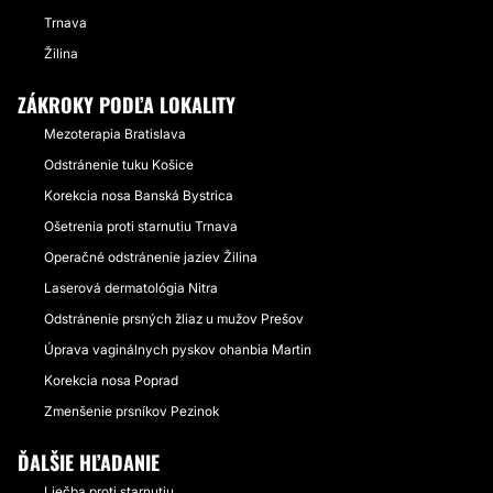
Trnava
Žilina
ZÁKROKY PODĽA LOKALITY
Mezoterapia Bratislava
Odstránenie tuku Košice
Korekcia nosa Banská Bystrica
Ošetrenia proti starnutiu Trnava
Operačné odstránenie jaziev Žilina
Laserová dermatológia Nitra
Odstránenie prsných žliaz u mužov Prešov
Úprava vaginálnych pyskov ohanbia Martin
Korekcia nosa Poprad
Zmenšenie prsníkov Pezinok
ĎALŠIE HĽADANIE
Liečba proti starnutiu