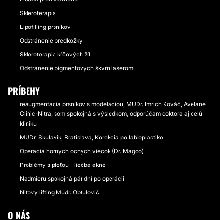
Skleroterapia
Lipofilling prsníkov
Odstránenie predkožky
Skleroterapia kŕčových žíl
Odstránenie pigmentových škvŕn laserom
PRÍBEHY
reaugmentacia prsníkov s modelaciou, MUDr. Imrich Kováč, Avelane
Clinic-Nitra, som spokojná s výsledkom, odporúčam doktora aj celú
kliniku
MUDr. Skulavik, Bratislava, Korekcia po labioplastike
Operacia hornych ocnych viecok (Dr. Magdo)
Problémy s pleťou - liečba akné
Nadmieru spokojná pár dní po operácii
Nitovy lifting Mudr. Obtulovič
O NÁS