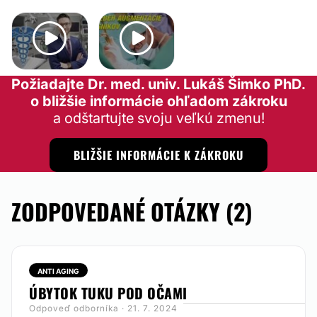
Požiadajte Dr. med. univ. Lukáš Šimko PhD.
o bližšie informácie ohľadom zákroku
a odštartujte svoju veľkú zmenu!
BLIŽŠIE INFORMÁCIE K ZÁKROKU
ZODPOVEDANÉ OTÁZKY (2)
ANTI AGING
ÚBYTOK TUKU POD OČAMI
Odpoveď odborníka · 21. 7. 2024