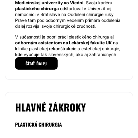
Medicínskej univerzity vo Viedni.
Svoju kariéru
plastického chirurga
odštartoval v Univerzitnej
nemocnici v Bratislave na Oddelení chirurgie ruky.
Práve tam pod odborným vedením primára oddelenia
ďalej rozvíjal svoje chirurgické zručnosti.
V súčasnosti je popri práci plastického chirurga aj
odborným asistentom na Lekárskej fakulte UK
na
klinike plastickej rekonštrukcie a estetickej chirurgie,
kde vyučuje tak slovenských, ako aj zahraničných
študentov.
ČÍTAŤ ĎALEJ
MUDr. Lukáš Šimko PhD. sa môže pochváliť
početnými certifikátmi v oblasti plastickej
chirurgie
, ktoré získal nielen doma, ale aj v zahraničí.
Taktiež je autorom a spoluautorom viacerých
odborných publikácií, článkov a vedeckých
príspevkov.K najčastejšie vyžadovaným operačným
HLAVNÉ ZÁKROKY
zákrokom žien patrí
zmenšovanie alebo naopak
zväčšovanie prsníkov,
na ktoré sa MUDr. Lukáš
Šimko taktiež špecializuje. Vo svojej práci preferuje
PLASTICKÁ CHIRURGIA
prirodzený výzor spĺňajúci jednotlivé proporcie krásy.
S rovnakou odbornosťou a precíznosťou realizuje aj
abdominoplastiky a liposukcie
, pomocou ktorých