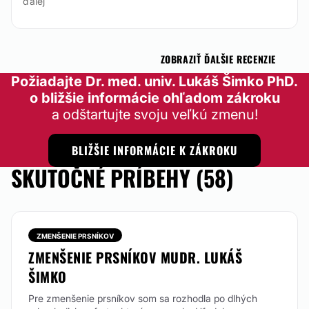
ďalej
ZOBRAZIŤ ĎALŠIE RECENZIE
Požiadajte Dr. med. univ. Lukáš Šimko PhD.
o bližšie informácie ohľadom zákroku
a odštartujte svoju veľkú zmenu!
BLIŽŠIE INFORMÁCIE K ZÁKROKU
SKUTOČNÉ PRÍBEHY (58)
ZMENŠENIE PRSNÍKOV
ZMENŠENIE PRSNÍKOV MUDR. LUKÁŠ
ŠIMKO
Pre zmenšenie prsníkov som sa rozhodla po dlhých