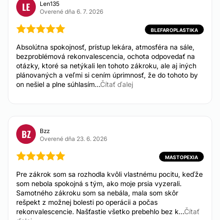
Len135
LE
Overené dňa 6. 7. 2026
BLEFAROPLASTIKA
Absolútna spokojnosť, prístup lekára, atmosféra na sále,
bezproblémová rekonvalescencia, ochota odpovedať na
otázky, ktoré sa netýkali len tohoto zákroku, ale aj iných
plánovaných a veľmi si cením úprimnosť, že do tohoto by
on nešiel a plne súhlasím...
Čítať ďalej
Bzz
BZ
Overené dňa 23. 6. 2026
MASTOPEXIA
Pre zákrok som sa rozhodla kvôli vlastnému pocitu, keďže
som nebola spokojná s tým, ako moje prsia vyzerali.
Samotného zákroku som sa nebála, mala som skôr
rešpekt z možnej bolesti po operácii a počas
rekonvalescencie. Našťastie všetko prebehlo bez k...
Čítať