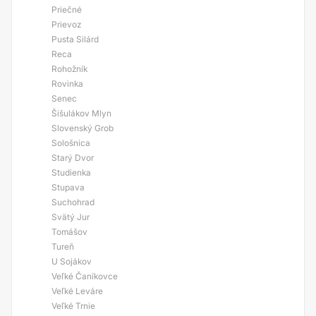
Priečné
Prievoz
Pusta Silárd
Reca
Rohožník
Rovinka
Senec
Šišulákov Mlyn
Slovenský Grob
Sološnica
Starý Dvor
Studienka
Stupava
Suchohrad
Svätý Jur
Tomášov
Tureň
U Sojákov
Veľké Čaníkovce
Veľké Leváre
Veľké Trnie