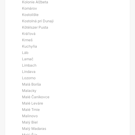
Kolonie Alžbeta
Komárov
Kostolište
Kostolná pri Dunaji
Kötélszer Pusta
Král’ová
Krmeš
Kuchyňa
Láb
Lamač
Limbach
Lindava
Lozorno
Malá Borša
Malacky
Malé Čaníkovce
Malé Leváre
Malé Trnie
Malinovo
Malý Biel
Malý Madaras
Malý Šúr