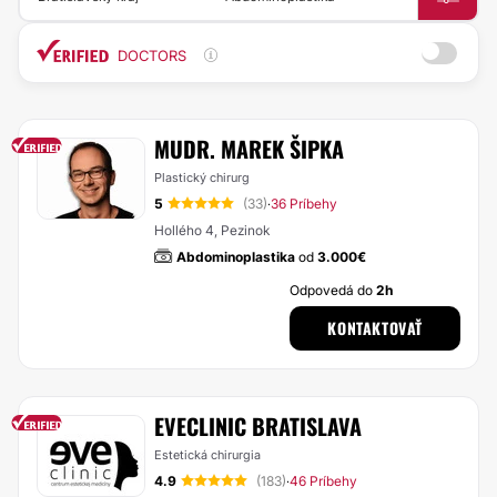
DOCTORS
MUDR. MAREK ŠIPKA
Plastický chirurg
5
(33)
36 Príbehy
·
Hollého 4, Pezinok
Abdominoplastika
od
3.000€
Odpovedá do
2h
KONTAKTOVAŤ
EVECLINIC BRATISLAVA
Estetická chirurgia
4.9
(183)
46 Príbehy
·