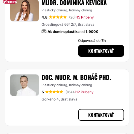
MUDR. DOMINIKA KEVICKÁ
Plastický chirurg, Intímny chirurg
4.8
(26)
15 Príbehy
·
Grösslingová 6642/7, Bratislava
Abdominoplastika
od
1.900€
Odpovedá do
7h
KONTAKTOVAŤ
DOC. MUDR. M. BOHÁČ PHD.
Plastický chirurg, Intímny chirurg
5
(164)
112 Príbehy
·
Gorkého 4, Bratislava
KONTAKTOVAŤ