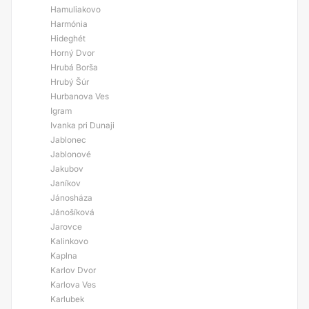
Hamuliakovo
Harmónia
Hideghét
Horný Dvor
Hrubá Borša
Hrubý Šúr
Hurbanova Ves
Igram
Ivanka pri Dunaji
Jablonec
Jablonové
Jakubov
Janíkov
Jánosháza
Jánošíková
Jarovce
Kalinkovo
Kaplna
Karlov Dvor
Karlova Ves
Karlubek