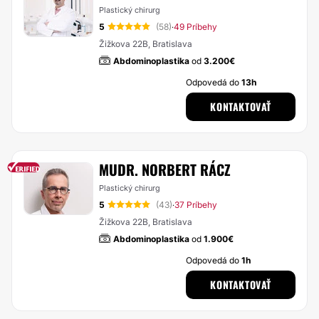
Plastický chirurg
5
(58)
49 Príbehy
·
Žižkova 22B, Bratislava
Abdominoplastika
od
3.200€
Odpovedá do
13h
KONTAKTOVAŤ
MUDR. NORBERT RÁCZ
Plastický chirurg
5
(43)
37 Príbehy
·
Žižkova 22B, Bratislava
Abdominoplastika
od
1.900€
Odpovedá do
1h
KONTAKTOVAŤ