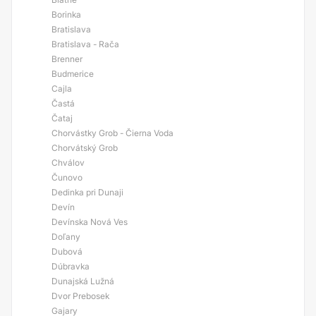
Borinka
Bratislava
Bratislava - Rača
Brenner
Budmerice
Cajla
Častá
Čataj
Chorvástky Grob - Čierna Voda
Chorvátský Grob
Chválov
Čunovo
Dedinka pri Dunaji
Devín
Devínska Nová Ves
Doľany
Dubová
Dúbravka
Dunajská Lužná
Dvor Prebosek
Gajary