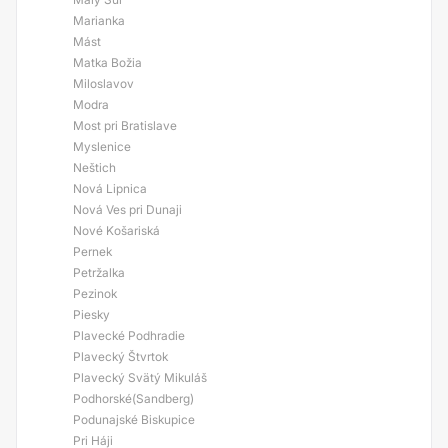
Marianka
Mást
Matka Božia
Miloslavov
Modra
Most pri Bratislave
Myslenice
Neštich
Nová Lipnica
Nová Ves pri Dunaji
Nové Košariská
Pernek
Petržalka
Pezinok
Piesky
Plavecké Podhradie
Plavecký Štvrtok
Plavecký Svätý Mikuláš
Podhorské(Sandberg)
Podunajské Biskupice
Pri Háji