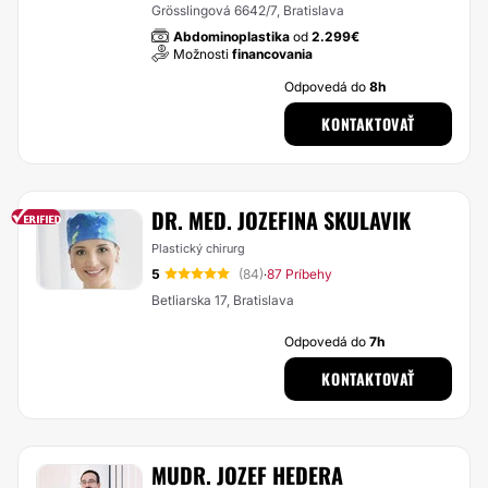
Grösslingová 6642/7, Bratislava
Abdominoplastika
od
2.299€
Možnosti
financovania
Odpovedá do
8h
KONTAKTOVAŤ
DR. MED. JOZEFINA SKULAVIK
Plastický chirurg
5
(84)
87 Príbehy
·
Betliarska 17, Bratislava
Odpovedá do
7h
KONTAKTOVAŤ
MUDR. JOZEF HEDERA