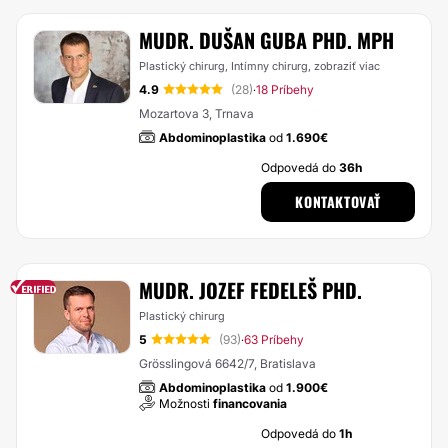
MUDR. DUŠAN GUBA PHD. MPH
Plastický chirurg, Intímny chirurg,
zobraziť viac
4.9
(28)
18 Príbehy
·
Mozartova 3, Trnava
Abdominoplastika
od
1.690€
Odpovedá do
36h
KONTAKTOVAŤ
MUDR. JOZEF FEDELEŠ PHD.
Plastický chirurg
5
(93)
63 Príbehy
·
Grösslingová 6642/7, Bratislava
Abdominoplastika
od
1.900€
Možnosti
financovania
Odpovedá do
1h