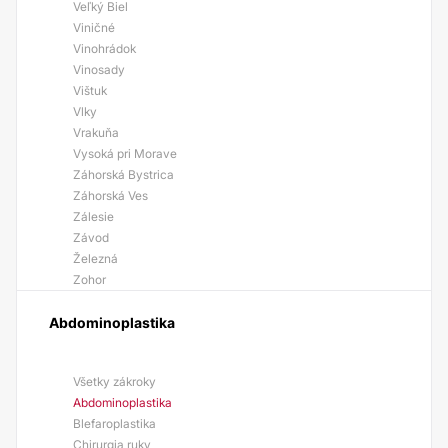
Veľký Biel
Viničné
Vinohrádok
Vinosady
Vištuk
Vlky
Vrakuňa
Vysoká pri Morave
Záhorská Bystrica
Záhorská Ves
Zálesie
Závod
Železná
Zohor
Abdominoplastika
Všetky zákroky
Abdominoplastika
Blefaroplastika
Chirurgia ruky