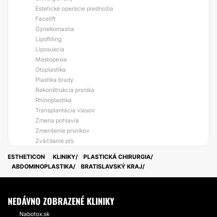
Estetické operácie prednožia
Facelift
Gynekomastia
Lipofilling
Liposukcia
Mastopexia
Otoplastika
Plastika brady
Rekonštrukcia prsníka
Rhinoplastika
Transplantácia vlasov
Zmena pohlavia
Zmenšenie prsníkov
Zväčšenie pŕs
ESTHETICON
KLINIKY
PLASTICKÁ CHIRURGIA
ABDOMINOPLASTIKA
BRATISLAVSKÝ KRAJ
NEDÁVNO ZOBRAZENÉ KLINIKY
Nabotox.sk