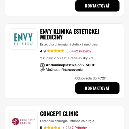
KONTAKTOVAŤ
ENVY KLINIKA ESTETICKEJ
MEDICÍNY
Estetická chirurgia, Estetická medicína
4.9
(55)
42 Príbehy
·
2 kliniky v oblasti Bratislavský kraj
Abdominoplastika
od
2.500€
Možnosti
financovania
Odpovedá do
+72h
KONTAKTOVAŤ
CONCEPT CLINIC
Estetická chirurgia, Intímna chirurgia
5
(176)
7 Príbehy
·