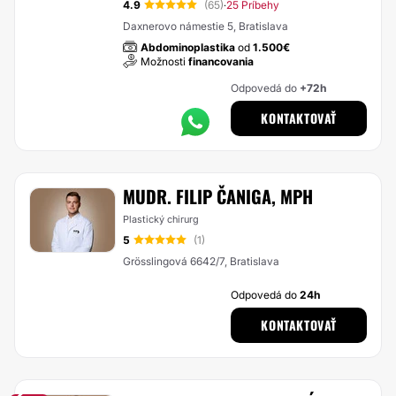
4.9
(65)
25 Príbehy
·
Daxnerovo námestie 5, Bratislava
Abdominoplastika
od
1.500€
Možnosti
financovania
Odpovedá do
+72h
KONTAKTOVAŤ
MUDR. FILIP ČANIGA, MPH
Plastický chirurg
5
(1)
Grösslingová 6642/7, Bratislava
Odpovedá do
24h
KONTAKTOVAŤ