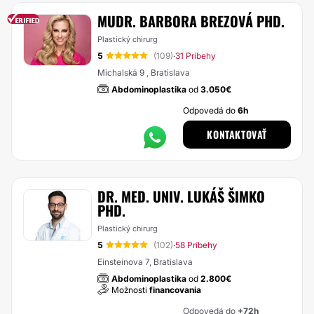
MUDR. BARBORA BREZOVÁ PHD.
Plastický chirurg
5
(109)
31 Príbehy
·
Michalská 9 , Bratislava
Abdominoplastika
od
3.050€
Odpovedá do
6h
KONTAKTOVAŤ
DR. MED. UNIV. LUKÁŠ ŠIMKO
PHD.
Plastický chirurg
5
(102)
58 Príbehy
·
Einsteinova 7, Bratislava
Abdominoplastika
od
2.800€
Možnosti
financovania
Odpovedá do
+72h