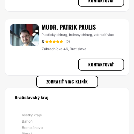
KONTAKTOVAŤ
MUDR. PATRIK PAULIS
Plastický chirurg, Intímny chirurg,
zobraziť viac
5
(2)
Záhradnícka 46, Bratislava
KONTAKTOVAŤ
ZOBRAZIŤ VIAC KLINÍK
Bratislavský kraj
Všetky kraje
Báhoň
Bernolákovo
Blatné