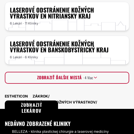
LASEROVÉ ODSTRÁNENIE KOŽNÝCH
VÝRASTKOV
EN NITRIANSKY KRAJ
6 Lekári · 11 Kliniky
LASEROVÉ ODSTRÁNENIE KOŽNÝCH
VÝRASTKOV
EN BANSKOBYSTRICKÝ KRAJ
6 Lekári · 6 Kliniky
ZOBRAZIŤ ĎALŠIE MESTÁ
· 4 Viac
Trnavský kraj
6 Lekári · 6 Kliniky
ESTHETICON
ZÁKROK
Žilinský kraj
4 Lekári · 7 Kliniky
LASEROVÉ ODSTRÁNENIE KOŽNÝCH VÝRASTKOV
Prešovský kraj
ZOBRAZIŤ
5 Lekári · 4 Kliniky
Trenčiansky kraj
LEKÁROV
2 Lekári · 5 Kliniky
NEDÁVNO ZOBRAZENÉ KLINIKY
BELLEZA - klinika plastickej chirurgie a laserovej medicíny