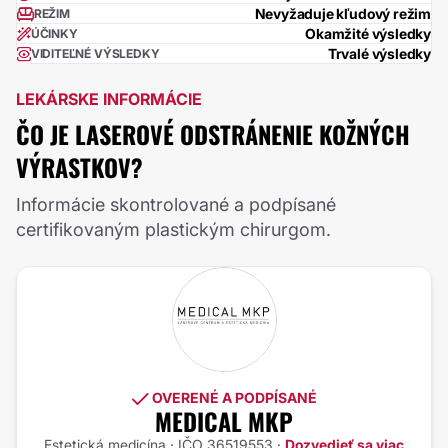
Nevyžaduje kľudový režim
REŽIM
Okamžité výsledky
ÚČINKY
Trvalé výsledky
VIDITEĽNÉ VÝSLEDKY
LEKÁRSKE INFORMÁCIE
ČO JE LASEROVÉ ODSTRÁNENIE KOŽNÝCH
VÝRASTKOV?
Informácie skontrolované a podpísané
certifikovaným plastickým chirurgom.
OVERENÉ A PODPÍSANÉ
MEDICAL MKP
Estetická medicína · IČO 36519553 ·
Dozvedieť sa viac