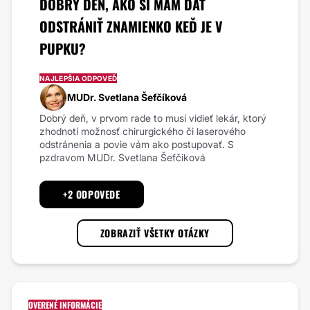
DOBRÝ DEŇ, AKO SI MÁM DAŤ
ODSTRÁNIŤ ZNAMIENKO KEĎ JE V
PUPKU?
NAJLEPŠIA ODPOVEĎ
MUDr. Svetlana Šefčíková
Dobrý deň, v prvom rade to musí vidieť lekár, ktorý
zhodnotí možnosť chirurgického či laserového
odstránenia a povie vám ako postupovať. S
pzdravom MUDr. Svetlana Šefčiková
+2 ODPOVEDE
ZOBRAZIŤ VŠETKY OTÁZKY
OVERENÉ INFORMÁCIE