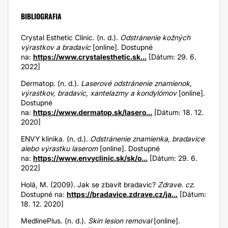
BIBLIOGRAFIA
Crystal Esthetic Clinic. (n. d.).
Odstránenie kožných
výrastkov a bradavíc
[online]. Dostupné
na:
https://www.crystalesthetic.sk...
[Dátum: 29. 6.
2022]
Dermatop. (n. d.).
Laserové odstránenie znamienok,
výrastkov, bradavíc, xantelazmy a kondylómov
[online].
Dostupné
na:
https://www.dermatop.sk/lasero...
[Dátum: 18. 12.
2020]
ENVY klinika. (n. d.).
Odstránenie znamienka, bradavice
alebo výrastku laserom
[online]. Dostupné
na:
https://www.envyclinic.sk/sk/o...
[Dátum: 29. 6.
2022]
Holá, M. (2009). Jak se zbavit bradavic?
Zdrave. cz
.
Dostupné na:
https://bradavice.zdrave.cz/ja...
[Dátum:
18. 12. 2020]
MedlinePlus. (n. d.).
Skin lesion removal
[online].