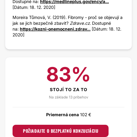
Dostupné na:
https://medlineplus.gov/ency/a...
[Dátum: 18. 12. 2020]
Moreira Tůmová, V. (2019). Fibromy - proč se objevují a
jak se jich bezpečně zbavit?
Zdrave.cz
.
Dostupné
na:
https://kozni-onemocneni.zdrav...
[Dátum: 18. 12.
2020]
83%
STOJÍ TO ZA TO
Na základe 13 príbehov
Priemerná cena
102 €
POŽIADAJTE O BEZPLATNÚ KONZULTÁCIU