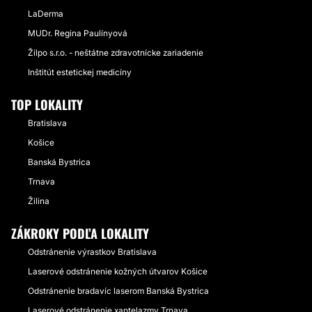
LaDerma
MUDr. Regina Paulínyová
Žilpo s.r.o. - neštátne zdravotnícke zariadenie
Inštitút estetickej medicíny
TOP LOKALITY
Bratislava
Košice
Banská Bystrica
Trnava
Žilina
ZÁKROKY PODĽA LOKALITY
Odstránenie výrastkov Bratislava
Laserové odstránenie kožných útvarov Košice
Odstránenie bradavíc laserom Banská Bystrica
Laserové odstránenie xantelazmy Trnava