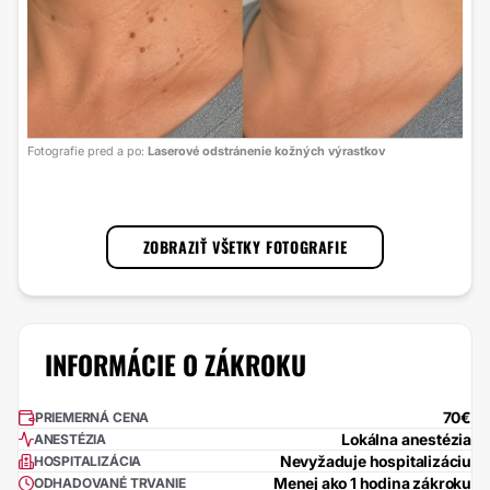
Foto
Fotografie pred a po:
Laserové odstránenie kožných výrastkov
s lá
1
/
3
ZOBRAZIŤ VŠETKY FOTOGRAFIE
INFORMÁCIE O ZÁKROKU
70€
PRIEMERNÁ CENA
Lokálna anestézia
ANESTÉZIA
Nevyžaduje hospitalizáciu
HOSPITALIZÁCIA
Menej ako 1 hodina zákroku
ODHADOVANÉ TRVANIE