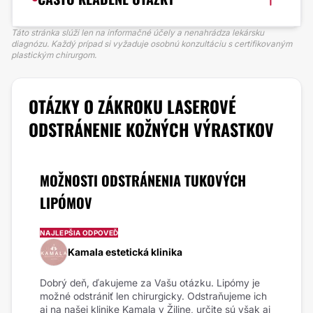
Táto stránka slúži len na informačné účely a nenahrádza lekársku
diagnózu. Každý prípad si vyžaduje osobnú konzultáciu s certifikovaným
plastickým chirurgom.
OTÁZKY O ZÁKROKU LASEROVÉ
ODSTRÁNENIE KOŽNÝCH VÝRASTKOV
MOŽNOSTI ODSTRÁNENIA TUKOVÝCH
LIPÓMOV
NAJLEPŠIA ODPOVEĎ
Kamala estetická klinika
Dobrý deň, ďakujeme za Vašu otázku. Lipómy je
možné odstrániť len chirurgicky. Odstraňujeme ich
aj na našej klinike Kamala v Žiline, určite sú však aj