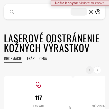
Došlo k chybe
Skúste to znova
LASEROVÉ ODSTRÁNENIE
KOŽNÝCH VÝRASTKOV
INFORMÁCIE
LEKÁRI
CENA
117
7
LEKÁRI
SÚVISIAC