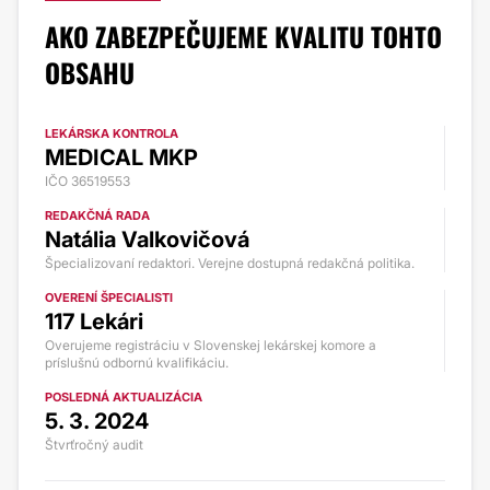
AKO ZABEZPEČUJEME KVALITU TOHTO
OBSAHU
LEKÁRSKA KONTROLA
MEDICAL MKP
IČO 36519553
REDAKČNÁ RADA
Natália Valkovičová
Špecializovaní redaktori. Verejne dostupná redakčná politika.
OVERENÍ ŠPECIALISTI
117 Lekári
Overujeme registráciu v Slovenskej lekárskej komore a
príslušnú odbornú kvalifikáciu.
POSLEDNÁ AKTUALIZÁCIA
5. 3. 2024
Štvrťročný audit